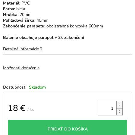
Materiál:
PVC
hviezdičiek.
Farba:
biela
Hrúbka:
20mm
Pohľadová šírka:
40mm
Zakončenie parapetu:
obojstranná koncovka 600mm
Balenie obsahuje parapet + 2k zakončení
Detailné informácie
Možnosti doručenia
Skladom
18 €
/ ks
Jednotková
cena:
PRIDAŤ DO KOŠÍKA