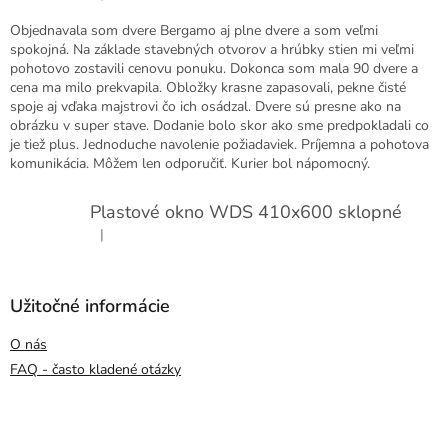
Objednavala som dvere Bergamo aj plne dvere a som veľmi
spokojná. Na základe stavebných otvorov a hrúbky stien mi veľmi
pohotovo zostavili cenovu ponuku. Dokonca som mala 90 dvere a
cena ma milo prekvapila. Obložky krasne zapasovali, pekne čisté
spoje aj vďaka majstrovi čo ich osádzal. Dvere sú presne ako na
obrázku v super stave. Dodanie bolo skor ako sme predpokladali co
je tiež plus. Jednoduche navolenie požiadaviek. Príjemna a pohotova
komunikácia. Môžem len odporučiť. Kurier bol nápomocný.
Plastové okno WDS 410x600 sklopné
|
Hodnotenie produktu je 5 z 5 hviezdičiek.
Užitočné informácie
O nás
FAQ - často kladené otázky