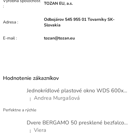
Výrobná spoločnosť
TOZAN EU, a.s.
:
Odbojárov 545 955 01 Tovarníky SK-
Adresa
:
Slovakia
E-mail
:
tozan@tozan.eu
Z
á
p
Hodnotenie zákazníkov
ä
t
Jednokrídlové plastové okno WDS 600x1000
i
Andrea Murgašová
|
e
Hodnotenie produktu je 5 z 5 hviezdičiek.
Perfektne a rýchle
Dvere BERGAMO 50 presklené bezfalcové EXTRA
Viera
|
Hodnotenie produktu je 5 z 5 hviezdičiek.