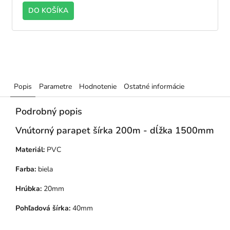
DO KOŠÍKA
STRANNÁ laminácia ZVONKU - ZLATÝ DUB
JEDNOSTRANNÁ lamin
Popis
Parametre
Hodnotenie
Ostatné informácie
Podrobný popis
Vnútorný parapet šírka 200m - dĺžka 1500mm
Materiál:
PVC
Farba:
biela
Hrúbka:
20mm
Pohľadová šírka:
40mm