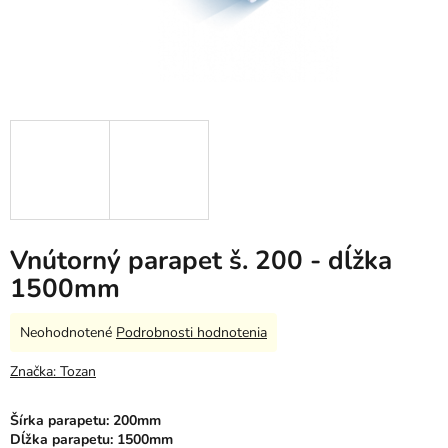
Vnútorný parapet š. 200 - dĺžka
1500mm
Priemerné
Neohodnotené
Podrobnosti hodnotenia
hodnotenie
produktu
Značka:
Tozan
je
0,0
Šírka parapetu: 200mm
z
Dĺžka parapetu: 1500mm
5