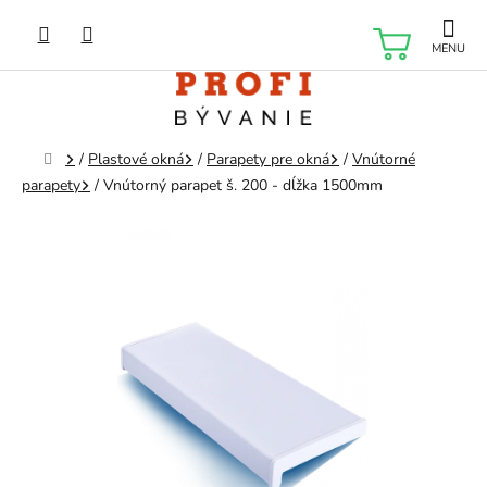
Prejsť
na
NÁKU
obsah
KOŠÍK
Domov
/
Plastové okná
/
Parapety pre okná
/
Vnútorné
parapety
/
Vnútorný parapet š. 200 - dĺžka 1500mm