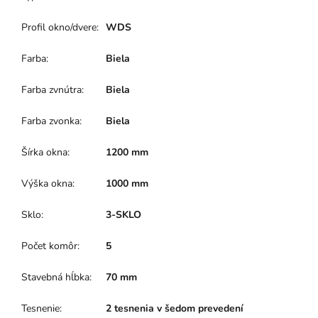
Profil okno/dvere
:
WDS
Farba
:
Biela
Farba zvnútra
:
Biela
Farba zvonka
:
Biela
Šírka okna
:
1200 mm
Výška okna
:
1000 mm
Sklo
:
3-SKLO
Počet komôr
:
5
Stavebná hĺbka
:
70 mm
Tesnenie
:
2 tesnenia v šedom prevedení