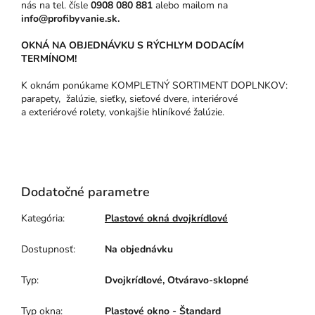
nás na tel. čísle
0908 080 881
alebo mailom na
info@profibyvanie.sk.
OKNÁ NA OBJEDNÁVKU S RÝCHLYM DODACÍM
TERMÍNOM!
K oknám ponúkame KOMPLETNÝ SORTIMENT DOPLNKOV:
parapety, žalúzie, sieťky, sieťové dvere, interiérové
a exteriérové rolety, vonkajšie hliníkové žalúzie.
Dodatočné parametre
Kategória
:
Plastové okná dvojkrídlové
Dostupnosť
:
Na objednávku
Typ
:
Dvojkrídlové, Otváravo-sklopné
Typ okna
:
Plastové okno - Štandard