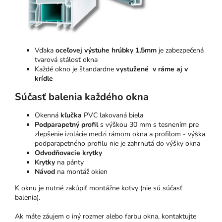
Vďaka
oceľovej výstuhe hrúbky 1,5mm
je zabezpečená
tvarová stálosť okna
Každé okno je štandardne
vystužené v ráme aj v
krídle
Súčasť balenia každého okna
Okenná
kľučka
PVC lakovaná biela
Podparapetný profil
s výškou 30 mm s tesnením pre
zlepšenie izolácie medzi rámom okna a profilom - výška
podparapetného profilu nie je zahrnutá do výšky okna
Odvodňovacie krytky
Krytky
na pánty
Návod
na montáž okien
K oknu je nutné zakúpiť montážne kotvy (nie sú súčasť
balenia).
Ak máte záujem o iný rozmer alebo farbu okna, kontaktujte