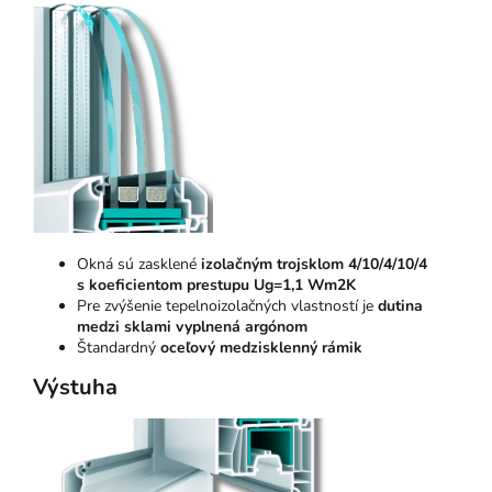
Okná sú zasklené
izolačným trojsklom 4/10/4/10/4
s koeficientom prestupu Ug=1,1 Wm2K
Pre zvýšenie tepelnoizolačných vlastností je
dutina
medzi sklami vyplnená argónom
Štandardný
oceľový medzisklenný rámik
Výstuha