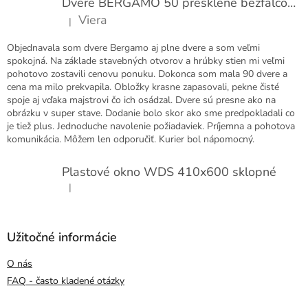
Dvere BERGAMO 50 presklené bezfalcové EXTRA
Viera
|
Hodnotenie produktu je 5 z 5 hviezdičiek.
Objednavala som dvere Bergamo aj plne dvere a som veľmi
spokojná. Na základe stavebných otvorov a hrúbky stien mi veľmi
pohotovo zostavili cenovu ponuku. Dokonca som mala 90 dvere a
cena ma milo prekvapila. Obložky krasne zapasovali, pekne čisté
spoje aj vďaka majstrovi čo ich osádzal. Dvere sú presne ako na
obrázku v super stave. Dodanie bolo skor ako sme predpokladali co
je tiež plus. Jednoduche navolenie požiadaviek. Príjemna a pohotova
komunikácia. Môžem len odporučiť. Kurier bol nápomocný.
Plastové okno WDS 410x600 sklopné
|
Hodnotenie produktu je 5 z 5 hviezdičiek.
Užitočné informácie
O nás
FAQ - často kladené otázky