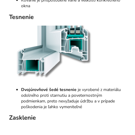
Kovanie je prispôsobené váhe a veľkosti konkrétneho
okna
Tesnenie
Dvojúrovňové šedé tesnenie
je vyrobené z materiálu
odolného proti starnutiu a poveternostným
podmienkam, preto nevyžaduje údržbu a v prípade
poškodenia je ľahko vymeniteľné
Zasklenie