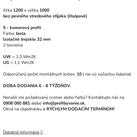
z
5
šírka
1200
x výška
1000
hviezdičiek.
bez pevného stredového stĺpika (štulpové)
5 - komorový profil
Farba:
biela
Izolačné trojsklo 32 mm
2 tesnenia
UW
= 1,3 Wm2K
UG
= 1,1 Wm2K
Odporúčaný počet montážnych kotiev:
10
( nie sú súčasťou balenia)
DOBA DODANIA 6 - 8 TÝŽDŇOV.
Nenašli ste požadovaný rozmer alebo farbu? Kontaktujte nás na
0908 080 881
alebo
info@profibyvanie.sk.
Okná na objednávku
s RÝCHLYM DODACÍM TERMÍNOM!
Detailné informácie