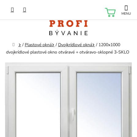
Prejsť
na
NÁKU
obsah
KOŠÍK
Domov
/
Plastové okná
/
Dvojkrídlové okná
/
1200x1000
dvojkrídlové plastové okno otváravé + otváravo-sklopné 3-SKLO