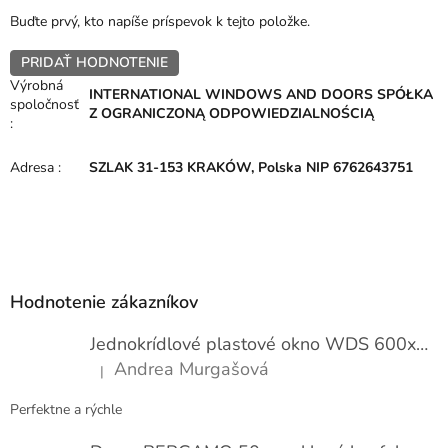
Buďte prvý, kto napíše príspevok k tejto položke.
PRIDAŤ HODNOTENIE
Výrobná
INTERNATIONAL WINDOWS AND DOORS SPÓŁKA
spoločnosť
Z OGRANICZONĄ ODPOWIEDZIALNOŚCIĄ
:
Adresa
:
SZLAK 31-153 KRAKÓW, Polska NIP 6762643751
Z
á
p
Hodnotenie zákazníkov
ä
t
Jednokrídlové plastové okno WDS 600x1000
i
Andrea Murgašová
|
e
Hodnotenie produktu je 5 z 5 hviezdičiek.
Perfektne a rýchle