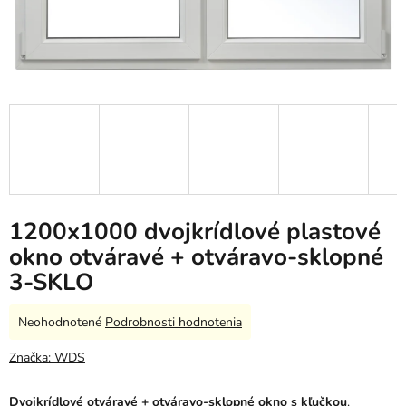
1200x1000 dvojkrídlové plastové
okno otváravé + otváravo-sklopné
3-SKLO
Priemerné
Neohodnotené
Podrobnosti hodnotenia
hodnotenie
produktu
Značka:
WDS
je
0,0
Dvojkrídlové otváravé + otváravo-sklopné okno s kľučkou
.