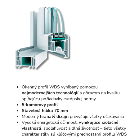
Okenný profil WDS vyrábaný pomocou
najmodernejších technológií
s dôrazom na kvalitu
spĺňajúcu požiadavky európskej normy
5-komorový profil
Stavebná hĺbka 70 mm
Moderný
hranatý dizajn
prevyšuje všetky očakávania
Vysoká energetická účinnosť,
vynikajúce izolačné
vlastnosti
, spoľahlivosť a dlhá životnosť – tieto všetky
charakteristiky sú kľúčovými prednosťami profilu WDS