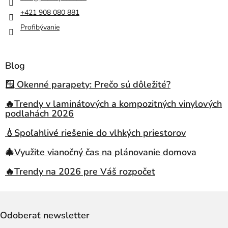
+421 908 080 881
Profibývanie
Blog
🪟 Okenné parapety: Prečo sú dôležité?
🔥Trendy v laminátových a kompozitných vinylových
podlahách 2026
💧Spoľahlivé riešenie do vlhkých priestorov
🎄Využite vianočný čas na plánovanie domova
🔥Trendy na 2026 pre Váš rozpočet
Odoberať newsletter