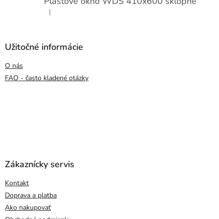
Plastové okno WDS 410x600 sklopné
|
Hodnotenie produktu je 5 z 5 hviezdičiek.
Užitočné informácie
O nás
FAQ - často kladené otázky
Zákaznícky servis
Kontakt
Doprava a platba
Ako nakupovať