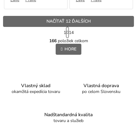
NAČÍTAŤ 12 ĎALŠÍCH
S
1
14
t
O
r
166
položiek celkom
v
á
l
HORE
n
á
k
o
d
v
a
a
c
n
i
i
e
Vlastný sklad
Vlastná doprava
e
p
okamžitá expedícia tovaru
po celom Slovensku
r
v
k
y
Nadštandardná kvalita
v
tovaru a služieb
ý
p
i