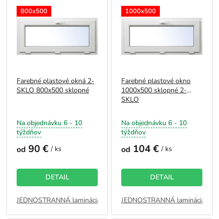
o
ý
800x500
1000x500
d
p
u
i
k
s
t
p
o
r
v
o
Farebné plastové okná 2-
Farebné plastové okno
d
SKLO 800x500 sklopné
1000x500 sklopné 2-
u
SKLO
k
t
Na objednávku 6 - 10
Na objednávku 6 - 10
o
týždňov
týždňov
v
90 €
104 €
od
/ ks
od
/ ks
DETAIL
DETAIL
JEDNOSTRANNÁ laminácia ZVONKU - ANTRACIT
JEDNOSTRANNÁ laminácia ZV
JEDNOSTRAN