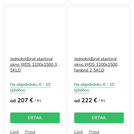
Jednokrídlové plastové
Jednokrídlové plastové
okno WDS 1100x1500 3-
okno WDS 1100x1500
SKLO
farebné 2-SKLO
Na objednávku 6 - 10
Na objednávku 6 - 10
týždňov
týždňov
207 €
222 €
od
/ ks
od
/ ks
DETAIL
DETAIL
Ľavé
Pravé
Ľavé
Pravé