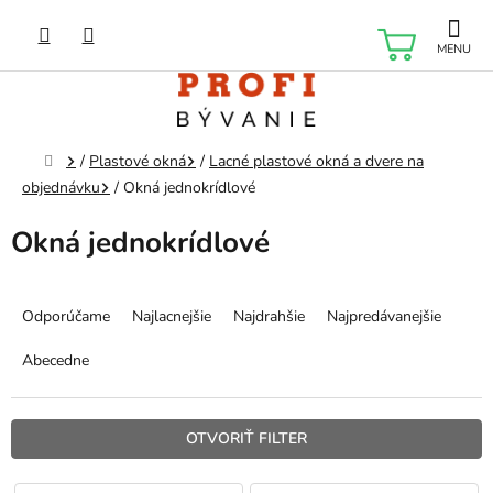
Prejsť
na
NÁKU
obsah
KOŠÍK
Domov
/
Plastové okná
/
Lacné plastové okná a dvere na
objednávku
/
Okná jednokrídlové
Okná jednokrídlové
R
a
Odporúčame
Najlacnejšie
Najdrahšie
Najpredávanejšie
d
e
Abecedne
n
i
e
OTVORIŤ FILTER
p
r
V