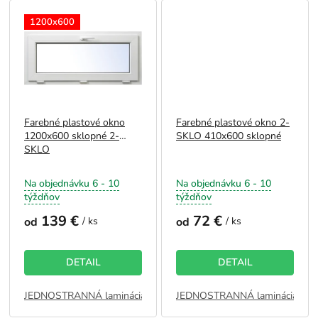
1200x600
Farebné plastové okno
Farebné plastové okno 2-
1200x600 sklopné 2-
SKLO 410x600 sklopné
SKLO
Na objednávku 6 - 10
Na objednávku 6 - 10
týždňov
týždňov
139 €
72 €
od
/ ks
od
/ ks
DETAIL
DETAIL
JEDNOSTRANNÁ laminácia ZVONKU - ANTRACIT
JEDNOSTRANNÁ laminácia ZV
JEDNOSTRAN