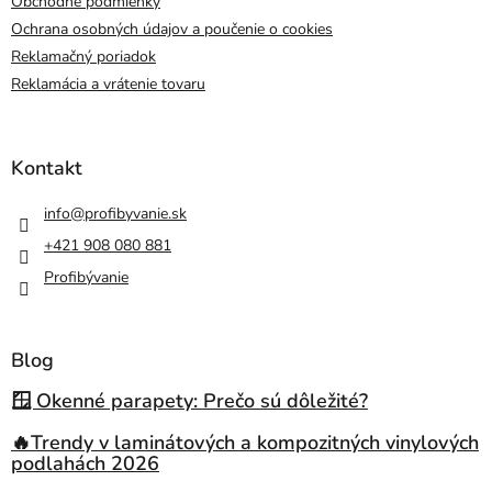
Obchodné podmienky
Ochrana osobných údajov a poučenie o cookies
Reklamačný poriadok
Reklamácia a vrátenie tovaru
Kontakt
info
@
profibyvanie.sk
+421 908 080 881
Profibývanie
Blog
🪟 Okenné parapety: Prečo sú dôležité?
🔥Trendy v laminátových a kompozitných vinylových
podlahách 2026