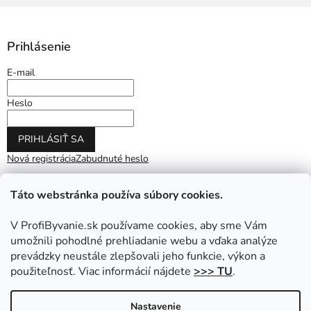
Prihlásenie
E-mail
Heslo
PRIHLÁSIŤ SA
Nová registrácia
Zabudnuté heslo
Táto webstránka používa súbory cookies.
V ProfiByvanie.sk používame cookies, aby sme Vám
umožnili pohodlné prehliadanie webu a vďaka analýze
prevádzky neustále zlepšovali jeho funkcie, výkon a
použiteľnosť. Viac informácií nájdete
>>> TU
.
Vytvoril Shoptet
|
Upravil Balkys
Nastavenie