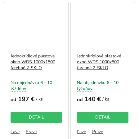
Jednokrídlové plastové
Jednokrídlové plastové
okno WDS 1000x1500
okno WDS 1000x800
farebné 2-SKLO
farebné 2-SKLO
Na objednávku 6 - 10
Na objednávku 6 - 10
týždňov
týždňov
197 €
140 €
od
/ ks
od
/ ks
DETAIL
DETAIL
Ľavé
Pravé
Ľavé
Pravé