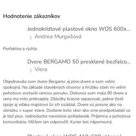
Z
s
á
u
p
Hodnotenie zákazníkov
ä
t
Jednokrídlové plastové okno WDS 600x1000
i
Andrea Murgašová
|
e
Hodnotenie produktu je 5 z 5 hviezdičiek.
Perfektne a rýchle
Dvere BERGAMO 50 presklené bezfalcové EXTRA
Viera
|
Hodnotenie produktu je 5 z 5 hviezdičiek.
Objednavala som dvere Bergamo aj plne dvere a som veľmi
spokojná. Na základe stavebných otvorov a hrúbky stien mi veľmi
pohotovo zostavili cenovu ponuku. Dokonca som mala 90 dvere a
cena ma milo prekvapila. Obložky krasne zapasovali, pekne čisté
spoje aj vďaka majstrovi čo ich osádzal. Dvere sú presne ako na
obrázku v super stave. Dodanie bolo skor ako sme predpokladali co
je tiež plus. Jednoduche navolenie požiadaviek. Príjemna a pohotova
komunikácia. Môžem len odporučiť. Kurier bol nápomocný.