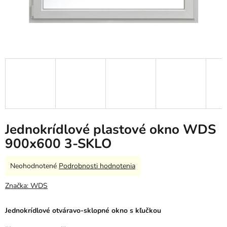
Jednokrídlové plastové okno WDS
900x600 3-SKLO
Priemerné
Neohodnotené
Podrobnosti hodnotenia
hodnotenie
produktu
Značka:
WDS
je
0,0
Jednokrídlové otváravo-sklopné okno s kľučkou
z
5