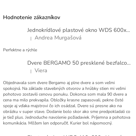
Z
á
p
Hodnotenie zákazníkov
ä
t
Jednokrídlové plastové okno WDS 600x1000
i
Andrea Murgašová
|
e
Hodnotenie produktu je 5 z 5 hviezdičiek.
Perfektne a rýchle
Dvere BERGAMO 50 presklené bezfalcové EXTRA
Viera
|
Hodnotenie produktu je 5 z 5 hviezdičiek.
Objednavala som dvere Bergamo aj plne dvere a som veľmi
spokojná. Na základe stavebných otvorov a hrúbky stien mi veľmi
pohotovo zostavili cenovu ponuku. Dokonca som mala 90 dvere a
cena ma milo prekvapila. Obložky krasne zapasovali, pekne čisté
spoje aj vďaka majstrovi čo ich osádzal. Dvere sú presne ako na
obrázku v super stave. Dodanie bolo skor ako sme predpokladali co
je tiež plus. Jednoduche navolenie požiadaviek. Príjemna a pohotova
komunikácia. Môžem len odporučiť. Kurier bol nápomocný.