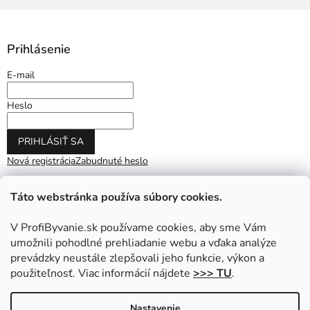
Prihlásenie
E-mail
Heslo
PRIHLÁSIŤ SA
Nová registrácia
Zabudnuté heslo
Táto webstránka používa súbory cookies.
V ProfiByvanie.sk používame cookies, aby sme Vám
umožnili pohodlné prehliadanie webu a vďaka analýze
prevádzky neustále zlepšovali jeho funkcie, výkon a
použiteľnosť. Viac informácií nájdete
>>> TU
.
Vytvoril Shoptet
|
Upravil Balkys
Nastavenie