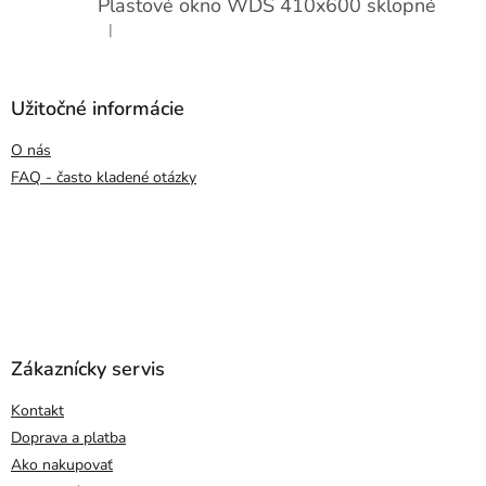
Plastové okno WDS 410x600 sklopné
|
Hodnotenie produktu je 5 z 5 hviezdičiek.
Užitočné informácie
O nás
FAQ - často kladené otázky
Zákaznícky servis
Kontakt
Doprava a platba
Ako nakupovať