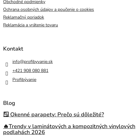
Obchodné podmienky
Ochrana osobných údajov a poučenie o cookies
Reklamačný poriadok
Reklamácia a vrátenie tovaru
Kontakt
info
@
profibyvanie.sk
+421 908 080 881
Profibývanie
Blog
🪟 Okenné parapety: Prečo sú dôležité?
🔥Trendy v laminátových a kompozitných vinylových
podlahách 2026