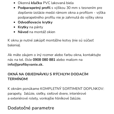
Okenná
kľučka
PVC lakovaná biela
Podparapetný profil
s výškou 30 mm s tesnením pre
zlepšenie izolácie medzi rámom okna a profilom - výška
podparapetného profilu nie je zahrnutá do výšky okna
Odvodňovacie krytky
Krytky
na pánty
Návod
na montáž okien
K oknu je nutné zakúpiť montážne kotvy (nie sú súčasť
balenia).
Ak máte záujem o iný rozmer alebo farbu okna, kontaktujte
nás na tel. čísle
0908 080 881
alebo mailom na
info@profibyvanie.sk.
OKNÁ NA OBJEDNÁVKU S RÝCHLYM DODACÍM
TERMÍNOM!
K oknám ponúkame KOMPLETNÝ SORTIMENT DOPLNKOV:
parapety, žalúzie, sieťky, sieťové dvere, interiérové
a exteriérové rolety, vonkajšie hliníkové žalúzie.
Dodatočné parametre