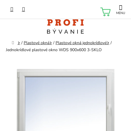
Prejsť
na
NÁKU
obsah
KOŠÍK
Domov
/
Plastové okná
/
Plastové okná jednokrídlové
/
Jednokrídlové plastové okno WDS 900x600 3-SKLO