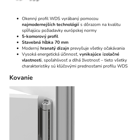
Okenný profil WDS vyrábaný pomocou
najmodernejších technológií
s dôrazom na kvalitu
spĺňajúcu požiadavky európskej normy
5-komorový profil
Stavebná hĺbka 70 mm
Moderný
hranatý dizajn
prevyšuje všetky očakávania
Vysoká energetická účinnosť,
vynikajúce izolačné
vlastnosti
, spoľahlivosť a dlhá životnosť – tieto všetky
charakteristiky sú kľúčovými prednosťami profilu WDS
Kovanie