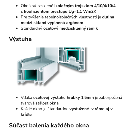
Okná sú zasklené
izolačným trojsklom 4/10/4/10/4
s koeficientom prestupu Ug=1,1 Wm2K
Pre zvýšenie tepelnoizolačných vlastností je
dutina
medzi sklami vyplnená argónom
Štandardný
oceľový medzisklenný rámik
Výstuha
Vďaka
oceľovej výstuhe hrúbky 1,5mm
je zabezpečená
tvarová stálosť okna
Každé okno je štandardne
vystužené v ráme aj v
krídle
Súčasť balenia každého okna