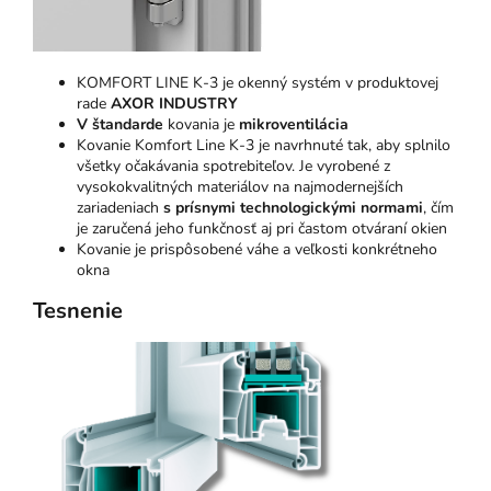
KOMFORT LINE K-3 je okenný systém v produktovej
rade
AXOR INDUSTRY
V štandarde
kovania je
mikroventilácia
Kovanie Komfort Line K-3 je navrhnuté tak, aby splnilo
všetky očakávania spotrebiteľov. Je vyrobené z
vysokokvalitných materiálov na najmodernejších
zariadeniach
s prísnymi technologickými normami
, čím
je zaručená jeho funkčnosť aj pri častom otváraní okien
Kovanie je prispôsobené váhe a veľkosti konkrétneho
okna
Tesnenie