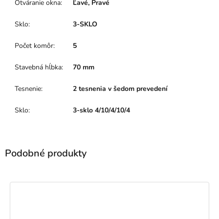
Otváranie okna
:
Ľavé, Pravé
Sklo
:
3-SKLO
Počet komôr
:
5
Stavebná hĺbka
:
70 mm
Tesnenie
:
2 tesnenia v šedom prevedení
Sklo
:
3-sklo 4/10/4/10/4