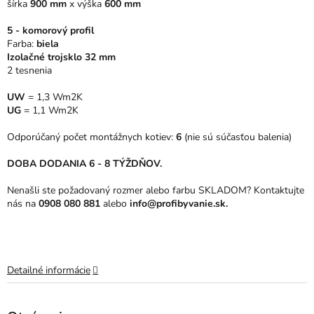
šírka
900 mm
x
výška
600 mm
hviezdičiek.
5 - komorový profil
Farba:
biela
Izolačné trojsklo 32 mm
2 tesnenia
UW
= 1,3 Wm2K
UG
= 1,1 Wm2K
Odporúčaný počet montážnych kotiev:
6
(nie sú súčasťou balenia)
DOBA DODANIA 6 - 8 TÝŽDŇOV.
Nenašli ste požadovaný rozmer alebo farbu SKLADOM? Kontaktujte
nás na
0908 080 881
alebo
info@profibyvanie.sk.
Detailné informácie