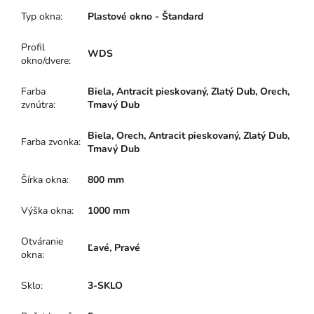
Typ okna
:
Plastové okno - Štandard
Profil
WDS
okno/dvere
:
Farba
Biela, Antracit pieskovaný, Zlatý Dub, Orech,
zvnútra
:
Tmavý Dub
Biela, Orech, Antracit pieskovaný, Zlatý Dub,
Farba zvonka
:
Tmavý Dub
Šírka okna
:
800 mm
Výška okna
:
1000 mm
Otváranie
Ľavé, Pravé
okna
:
Sklo
:
3-SKLO