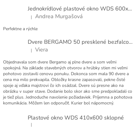
t
Jednokrídlové plastové okno WDS 600x1000
i
Andrea Murgašová
|
e
Hodnotenie produktu je 5 z 5 hviezdičiek.
Perfektne a rýchle
Dvere BERGAMO 50 presklené bezfalcové EXTRA
Viera
|
Hodnotenie produktu je 5 z 5 hviezdičiek.
Objednavala som dvere Bergamo aj plne dvere a som veľmi
spokojná. Na základe stavebných otvorov a hrúbky stien mi veľmi
pohotovo zostavili cenovu ponuku. Dokonca som mala 90 dvere a
cena ma milo prekvapila. Obložky krasne zapasovali, pekne čisté
spoje aj vďaka majstrovi čo ich osádzal. Dvere sú presne ako na
obrázku v super stave. Dodanie bolo skor ako sme predpokladali co
je tiež plus. Jednoduche navolenie požiadaviek. Príjemna a pohotova
komunikácia. Môžem len odporučiť. Kurier bol nápomocný.
Plastové okno WDS 410x600 sklopné
|
Hodnotenie produktu je 5 z 5 hviezdičiek.