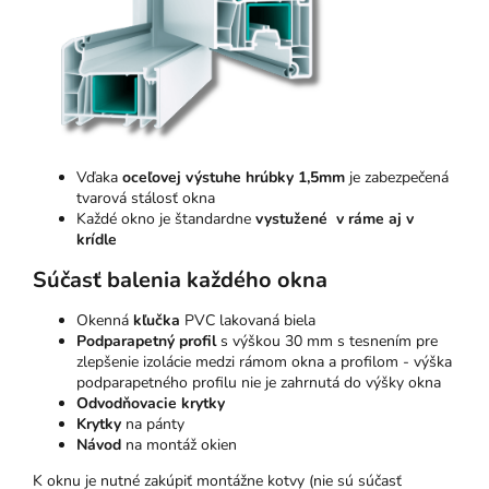
Vďaka
oceľovej výstuhe hrúbky 1,5mm
je zabezpečená
tvarová stálosť okna
Každé okno je štandardne
vystužené v ráme aj v
krídle
Súčasť balenia každého okna
Okenná
kľučka
PVC lakovaná biela
Podparapetný profil
s výškou 30 mm s tesnením pre
zlepšenie izolácie medzi rámom okna a profilom - výška
podparapetného profilu nie je zahrnutá do výšky okna
Odvodňovacie krytky
Krytky
na pánty
Návod
na montáž okien
K oknu je nutné zakúpiť montážne kotvy (nie sú súčasť