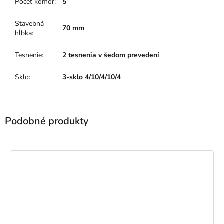
Počet komôr
:
5
Stavebná
70 mm
hĺbka
:
Tesnenie
:
2 tesnenia v šedom prevedení
Sklo
:
3-sklo 4/10/4/10/4