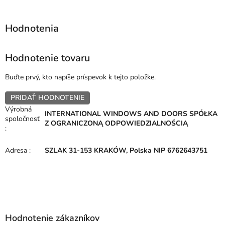
Hodnotenie tovaru
Buďte prvý, kto napíše príspevok k tejto položke.
PRIDAŤ HODNOTENIE
Výrobná
INTERNATIONAL WINDOWS AND DOORS SPÓŁKA
spoločnosť
Z OGRANICZONĄ ODPOWIEDZIALNOŚCIĄ
:
Adresa
:
SZLAK 31-153 KRAKÓW, Polska NIP 6762643751
Z
á
p
Hodnotenie zákazníkov
ä