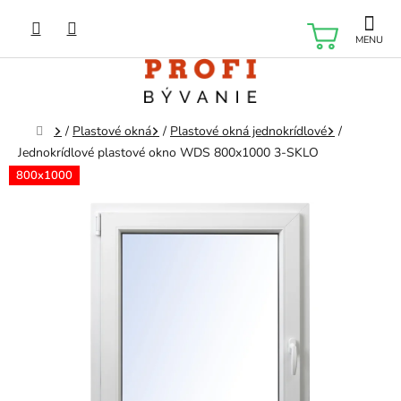
Prejsť
na
NÁKU
obsah
KOŠÍK
Domov
/
Plastové okná
/
Plastové okná jednokrídlové
/
Jednokrídlové plastové okno WDS 800x1000 3-SKLO
800x1000