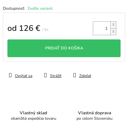
Zvoľte variant
od
126 €
/ ks
Jednotková
cena:
PRIDAŤ DO KOŠÍKA
Opýtať sa
Strážiť
Zdieľať
Vlastný sklad
Vlastná doprava
okamžitá expedícia tovaru
po celom Slovensku