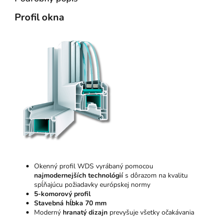
Profil okna
Okenný profil WDS vyrábaný pomocou
najmodernejších technológií
s dôrazom na kvalitu
spĺňajúcu požiadavky európskej normy
5-komorový profil
Stavebná hĺbka 70 mm
Moderný
hranatý dizajn
prevyšuje všetky očakávania