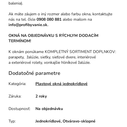
balenia).
Ak máte záujem o iný rozmer alebo farbu okna, kontaktujte
nás na tel. čísle
0908 080 881
alebo mailom na
info@profibyvanie.sk.
OKNÁ NA OBJEDNÁVKU S RÝCHLYM DODACÍM
TERMÍNOM!
K oknám ponúkame KOMPLETNÝ SORTIMENT DOPLNKOV:
parapety, žalúzie, sieťky, sieťové dvere, interiérové
a exteriérové rolety, vonkajšie hliníkové žalúzie.
Dodatočné parametre
Kategória
:
Plastové okná jednokrídlové
Záruka
:
2 roky
Dostupnosť
:
Na objednávku
Typ
:
Jednokrídlové, Otváravo-sklopné