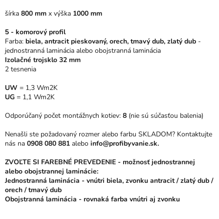
5
šírka
800 mm
x
výška
1000 mm
hviezdičiek.
5 - komorový profil
Farba:
biela, antracit pieskovaný, orech, tmavý dub, zlatý dub
-
jednostranná laminácia alebo obojstranná laminácia
Izolačné trojsklo 32 mm
2 tesnenia
UW
= 1,3 Wm2K
UG
= 1,1 Wm2K
Odporúčaný počet montážnych kotiev:
8
(nie sú súčasťou balenia)
Nenašli ste požadovaný rozmer alebo farbu SKLADOM? Kontaktujte
nás na
0908 080 881
alebo
info@profibyvanie.sk.
ZVOĽTE SI FAREBNÉ PREVEDENIE - možnosť jednostrannej
alebo obojstrannej laminácie:
Jednostranná laminácia - vnútri biela, zvonku antracit / zlatý dub /
orech / tmavý dub
Obojstranná laminácia - rovnaká farba vnútri aj zvonku