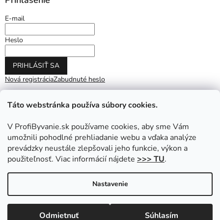
E-mail
Heslo
PRIHLÁSIŤ SA
Nová registrácia
Zabudnuté heslo
Táto webstránka používa súbory cookies.
V ProfiByvanie.sk používame cookies, aby sme Vám
umožnili pohodlné prehliadanie webu a vďaka analýze
prevádzky neustále zlepšovali jeho funkcie, výkon a
použiteľnosť. Viac informácií nájdete
>>> TU
.
Vytvoril Shoptet
|
Upravil Balkys
Nastavenie
Copyright 2026
ProfiByvanie.sk
. Všetky práva vyhradené.
Odmietnuť
Súhlasím
Upraviť nastavenie cookies