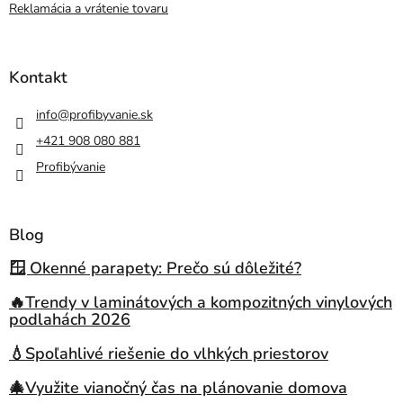
Reklamácia a vrátenie tovaru
Kontakt
info
@
profibyvanie.sk
+421 908 080 881
Profibývanie
Blog
🪟 Okenné parapety: Prečo sú dôležité?
🔥Trendy v laminátových a kompozitných vinylových
podlahách 2026
💧Spoľahlivé riešenie do vlhkých priestorov
🎄Využite vianočný čas na plánovanie domova