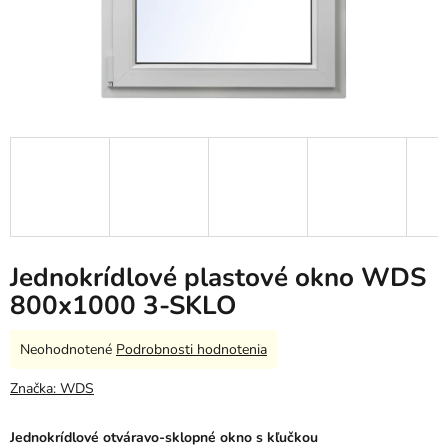
Jednokrídlové plastové okno WDS
800x1000 3-SKLO
Priemerné
Neohodnotené
Podrobnosti hodnotenia
hodnotenie
produktu
Značka:
WDS
je
0,0
Jednokrídlové otváravo-sklopné okno s kľučkou
z