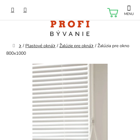
Prejsť
na
NÁKU
obsah
KOŠÍK
Domov
/
Plastové okná
/
Žalúzie pre okná
/
Žalúzia pre okno
800x1000