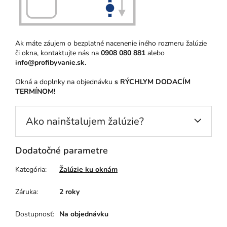
Ak máte záujem o bezplatné nacenenie iného rozmeru žalúzie
či okna, kontaktujte nás na
0908 080 881
alebo
info@profibyvanie.sk.
Okná a doplnky na objednávku
s RÝCHLYM DODACÍM
TERMÍNOM!
Ako nainštalujem žalúzie?
Dodatočné parametre
Kategória
:
Žalúzie ku oknám
Záruka
:
2 roky
Dostupnosť
:
Na objednávku