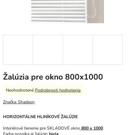
Žalúzia pre okno 800x1000
Priemerné
Neohodnotené
Podrobnosti hodnotenia
hodnotenie
produktu
Značka:
Shadeon
je
0,0
HORIZONTÁLNE HLINÍKOVÉ ŽALÚZIE
z
5
Interiérové tienenie pre SKLADOVÉ okno
800 x 1000
hviezdičiek.
Farba nosníka aj žalúzie:
biela