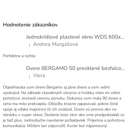
Z
á
p
Hodnotenie zákazníkov
ä
t
Jednokrídlové plastové okno WDS 600x1000
i
Andrea Murgašová
|
e
Hodnotenie produktu je 5 z 5 hviezdičiek.
Perfektne a rýchle
Dvere BERGAMO 50 presklené bezfalcové EXTRA
Viera
|
Hodnotenie produktu je 5 z 5 hviezdičiek.
Objednavala som dvere Bergamo aj plne dvere a som veľmi
spokojná. Na základe stavebných otvorov a hrúbky stien mi veľmi
pohotovo zostavili cenovu ponuku. Dokonca som mala 90 dvere a
cena ma milo prekvapila. Obložky krasne zapasovali, pekne čisté
spoje aj vďaka majstrovi čo ich osádzal. Dvere sú presne ako na
obrázku v super stave. Dodanie bolo skor ako sme predpokladali co
je tiež plus. Jednoduche navolenie požiadaviek. Príjemna a pohotova
komunikácia. Môžem len odporučiť. Kurier bol nápomocný.