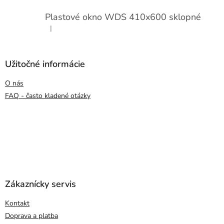
Plastové okno WDS 410x600 sklopné
|
Hodnotenie produktu je 5 z 5 hviezdičiek.
Užitočné informácie
O nás
FAQ - často kladené otázky
Zákaznícky servis
Kontakt
Doprava a platba