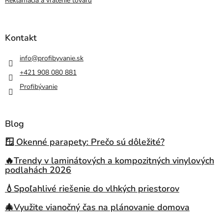
Reklamácia a vrátenie tovaru
Kontakt
info
@
profibyvanie.sk
+421 908 080 881
Profibývanie
Blog
🪟 Okenné parapety: Prečo sú dôležité?
🔥Trendy v laminátových a kompozitných vinylových
podlahách 2026
💧Spoľahlivé riešenie do vlhkých priestorov
🎄Využite vianočný čas na plánovanie domova