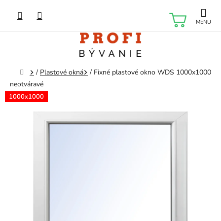
Prejsť
na
NÁKU
obsah
KOŠÍK
Domov
/
Plastové okná
/
Fixné plastové okno WDS 1000x1000
neotváravé
1000x1000