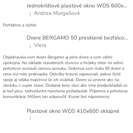
t
Jednokrídlové plastové okno WDS 600x1000
i
Andrea Murgašová
|
e
Hodnotenie produktu je 5 z 5 hviezdičiek.
Perfektne a rýchle
Dvere BERGAMO 50 presklené bezfalcové EXTRA
Viera
|
Hodnotenie produktu je 5 z 5 hviezdičiek.
Objednavala som dvere Bergamo aj plne dvere a som veľmi
spokojná. Na základe stavebných otvorov a hrúbky stien mi veľmi
pohotovo zostavili cenovu ponuku. Dokonca som mala 90 dvere a
cena ma milo prekvapila. Obložky krasne zapasovali, pekne čisté
spoje aj vďaka majstrovi čo ich osádzal. Dvere sú presne ako na
obrázku v super stave. Dodanie bolo skor ako sme predpokladali co
je tiež plus. Jednoduche navolenie požiadaviek. Príjemna a pohotova
komunikácia. Môžem len odporučiť. Kurier bol nápomocný.
Plastové okno WDS 410x600 sklopné
|
Hodnotenie produktu je 5 z 5 hviezdičiek.