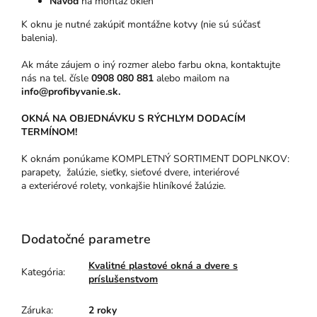
Návod
na montáž okien
K oknu je nutné zakúpiť montážne kotvy (nie sú súčasť
balenia).
Ak máte záujem o iný rozmer alebo farbu okna, kontaktujte
nás na tel. čísle
0908 080 881
alebo mailom na
info@profibyvanie.sk.
OKNÁ NA OBJEDNÁVKU S RÝCHLYM DODACÍM
TERMÍNOM!
K oknám ponúkame KOMPLETNÝ SORTIMENT DOPLNKOV:
parapety, žalúzie, sieťky, sieťové dvere, interiérové
a exteriérové rolety, vonkajšie hliníkové žalúzie.
Dodatočné parametre
Kvalitné plastové okná a dvere s
Kategória
:
príslušenstvom
Záruka
:
2 roky