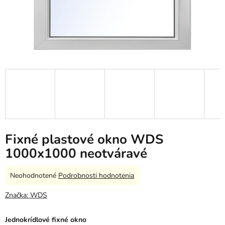
Fixné plastové okno WDS
1000x1000 neotváravé
Priemerné
Neohodnotené
Podrobnosti hodnotenia
hodnotenie
produktu
Značka:
WDS
je
0,0
Jednokrídlové fixné okno
z