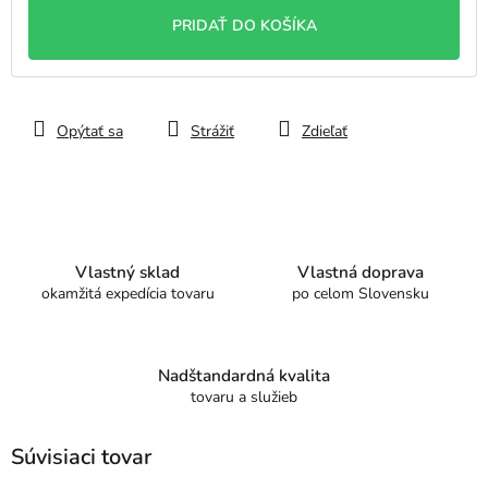
cena:
PRIDAŤ DO KOŠÍKA
Opýtať sa
Strážiť
Zdieľať
Vlastný sklad
Vlastná doprava
okamžitá expedícia tovaru
po celom Slovensku
Nadštandardná kvalita
tovaru a služieb
Súvisiaci tovar