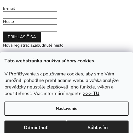
E-mail
Heslo
PRIHLÁSIŤ SA
Nová registrácia
Zabudnuté heslo
Táto webstránka používa súbory cookies.
V ProfiByvanie.sk používame cookies, aby sme Vám
umožnili pohodlné prehliadanie webu a vďaka analýze
prevádzky neustále zlepšovali jeho funkcie, výkon a
použiteľnosť. Viac informácií nájdete
>>> TU
.
Vytvoril Shoptet
|
Upravil Balkys
Nastavenie
Copyright 2026
ProfiByvanie.sk
. Všetky práva vyhradené.
Odmietnuť
Súhlasím
Upraviť nastavenie cookies
Prihláste sa do NEWSLETTRA a získajte zľavu na nákup.