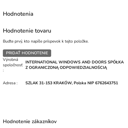
Hodnotenie tovaru
Buďte prvý, kto napíše príspevok k tejto položke.
PRIDAŤ HODNOTENIE
Výrobná
INTERNATIONAL WINDOWS AND DOORS SPÓŁKA
spoločnosť
Z OGRANICZONĄ ODPOWIEDZIALNOŚCIĄ
:
Adresa
:
SZLAK 31-153 KRAKÓW, Polska NIP 6762643751
Z
á
p
Hodnotenie zákazníkov
ä