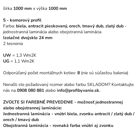
5
šírka
1000 mm
x
výška
1000 mm
hviezdičiek.
5 - komorový profil
Farba:
biela, antracit pieskovaný, orech, tmavý dub, zlatý dub
-
jednostranná laminácia alebo obojstranná laminácia
Izolačné dvojsklo 24 mm
2 tesnenia
UW
= 1,3 Wm2K
UG
= 1,1 Wm2K
Odporúčaný počet montážnych kotiev:
8
(nie sú súčasťou balenia)
Nenašli ste požadovaný rozmer alebo farbu SKLADOM? Kontaktujte
nás na
0908 080 881
alebo
info@profibyvanie.sk.
ZVOĽTE SI FAREBNÉ PREVEDENIE - možnosť jednostrannej
alebo obojstrannej laminácie:
Jednostranná laminácia - vnútri biela, zvonku antracit / zlatý dub /
orech / tmavý dub
Obojstranná laminácia - rovnaká farba vnútri aj zvonku