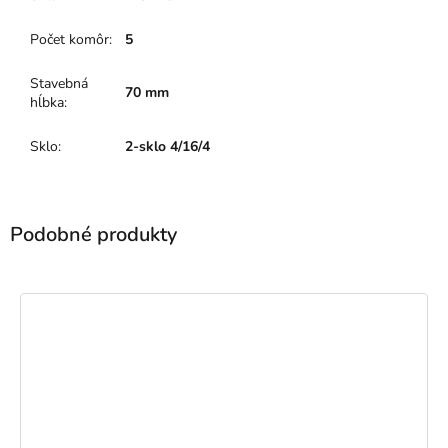
Počet komôr
:
5
Stavebná
70 mm
hĺbka
:
Sklo
:
2-sklo 4/16/4