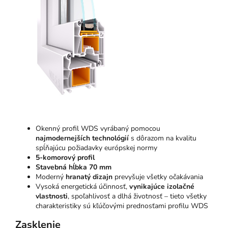
Okenný profil WDS vyrábaný pomocou
najmodernejších technológií
s dôrazom na kvalitu
spĺňajúcu požiadavky európskej normy
5-komorový profil
Stavebná hĺbka 70 mm
Moderný
hranatý dizajn
prevyšuje všetky očakávania
Vysoká energetická účinnosť,
vynikajúce izolačné
vlastnosti
, spoľahlivosť a dlhá životnosť – tieto všetky
charakteristiky sú kľúčovými prednosťami profilu WDS
Zasklenie