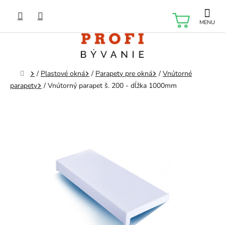
Prejsť
na
NÁKU
obsah
KOŠÍK
Domov
/
Plastové okná
/
Parapety pre okná
/
Vnútorné
parapety
/
Vnútorný parapet š. 200 - dĺžka 1000mm