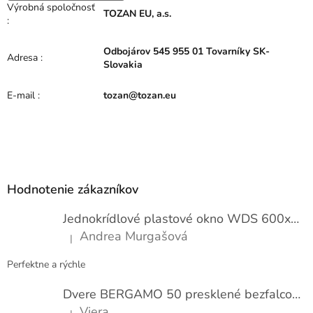
Výrobná spoločnosť
TOZAN EU, a.s.
:
Odbojárov 545 955 01 Tovarníky SK-
Adresa
:
Slovakia
E-mail
:
tozan@tozan.eu
Z
á
p
Hodnotenie zákazníkov
ä
t
Jednokrídlové plastové okno WDS 600x1000
i
Andrea Murgašová
|
e
Hodnotenie produktu je 5 z 5 hviezdičiek.
Perfektne a rýchle
Dvere BERGAMO 50 presklené bezfalcové EXTRA
Viera