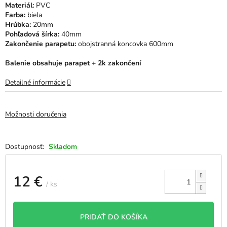
Materiál:
PVC
hviezdičiek.
Farba:
biela
Hrúbka:
20mm
Pohľadová šírka:
40mm
Zakončenie parapetu:
obojstranná koncovka 600mm
Balenie obsahuje parapet + 2k zakončení
Detailné informácie
Možnosti doručenia
Skladom
12 €
/ ks
Jednotková
cena:
PRIDAŤ DO KOŠÍKA