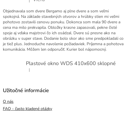
|
Hodnotenie produktu je 5 z 5 hviezdičiek.
Objednavala som dvere Bergamo aj plne dvere a som veľmi
spokojná. Na základe stavebných otvorov a hrúbky stien mi veľmi
pohotovo zostavili cenovu ponuku. Dokonca som mala 90 dvere a
cena ma milo prekvapila. Obložky krasne zapasovali, pekne čisté
spoje aj vďaka majstrovi čo ich osádzal. Dvere sú presne ako na
obrázku v super stave. Dodanie bolo skor ako sme predpokladali co
je tiež plus. Jednoduche navolenie požiadaviek. Príjemna a pohotova
komunikácia. Môžem len odporučiť. Kurier bol nápomocný.
Plastové okno WDS 410x600 sklopné
|
Hodnotenie produktu je 5 z 5 hviezdičiek.
Užitočné informácie
O nás
FAQ - často kladené otázky