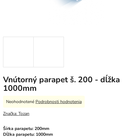
Vnútorný parapet š. 200 - dĺžka
1000mm
Priemerné
Neohodnotené
Podrobnosti hodnotenia
hodnotenie
produktu
Značka:
Tozan
je
0,0
Šírka parapetu: 200mm
z
Dĺžka parapetu: 1000mm
5