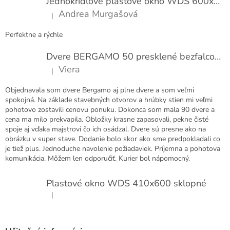
Jednokrídlové plastové okno WDS 600x1000
i
Andrea Murgašová
|
e
Hodnotenie produktu je 5 z 5 hviezdičiek.
Perfektne a rýchle
Dvere BERGAMO 50 presklené bezfalcové EXTRA
Viera
|
Hodnotenie produktu je 5 z 5 hviezdičiek.
Objednavala som dvere Bergamo aj plne dvere a som veľmi
spokojná. Na základe stavebných otvorov a hrúbky stien mi veľmi
pohotovo zostavili cenovu ponuku. Dokonca som mala 90 dvere a
cena ma milo prekvapila. Obložky krasne zapasovali, pekne čisté
spoje aj vďaka majstrovi čo ich osádzal. Dvere sú presne ako na
obrázku v super stave. Dodanie bolo skor ako sme predpokladali co
je tiež plus. Jednoduche navolenie požiadaviek. Príjemna a pohotova
komunikácia. Môžem len odporučiť. Kurier bol nápomocný.
Plastové okno WDS 410x600 sklopné
|
Hodnotenie produktu je 5 z 5 hviezdičiek.