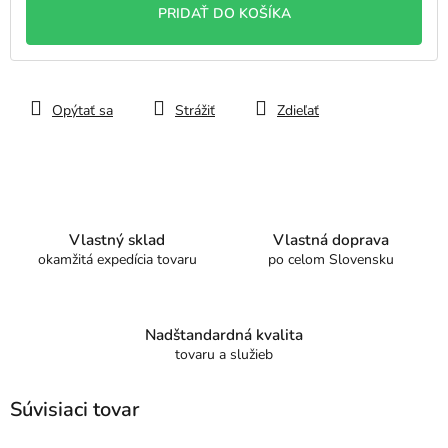
PRIDAŤ DO KOŠÍKA
Opýtať sa
Strážiť
Zdieľať
Vlastný sklad
Vlastná doprava
okamžitá expedícia tovaru
po celom Slovensku
Nadštandardná kvalita
tovaru a služieb
Súvisiaci tovar