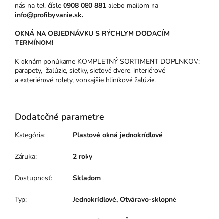
nás na tel. čísle
0908 080 881
alebo mailom na
info@profibyvanie.sk.
OKNÁ NA OBJEDNÁVKU S RÝCHLYM DODACÍM
TERMÍNOM!
K oknám ponúkame KOMPLETNÝ SORTIMENT DOPLNKOV:
parapety, žalúzie, sieťky, sieťové dvere, interiérové
a exteriérové rolety, vonkajšie hliníkové žalúzie.
Dodatočné parametre
Kategória
:
Plastové okná jednokrídlové
Záruka
:
2 roky
Dostupnosť
:
Skladom
Typ
:
Jednokrídlové, Otváravo-sklopné