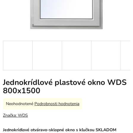
Jednokrídlové plastové okno WDS
800x1500
Priemerné
Neohodnotené
Podrobnosti hodnotenia
hodnotenie
produktu
Značka:
WDS
je
0,0
Jednokrídlové otváravo-sklopné okno s kľučkou SKLADOM
z