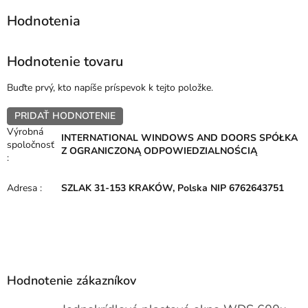
Hodnotenie tovaru
Buďte prvý, kto napíše príspevok k tejto položke.
PRIDAŤ HODNOTENIE
Výrobná
INTERNATIONAL WINDOWS AND DOORS SPÓŁKA
spoločnosť
Z OGRANICZONĄ ODPOWIEDZIALNOŚCIĄ
:
Adresa
:
SZLAK 31-153 KRAKÓW, Polska NIP 6762643751
Z
á
p
Hodnotenie zákazníkov
ä
t