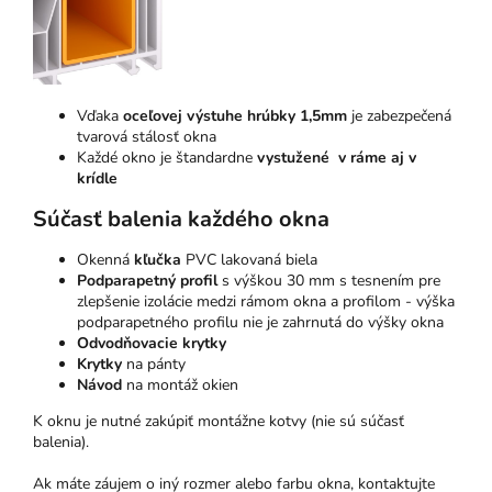
Vďaka
oceľovej výstuhe hrúbky 1,5mm
je zabezpečená
tvarová stálosť okna
Každé okno je štandardne
vystužené v ráme aj v
krídle
Súčasť balenia každého okna
Okenná
kľučka
PVC lakovaná biela
Podparapetný profil
s výškou 30 mm s tesnením pre
zlepšenie izolácie medzi rámom okna a profilom - výška
podparapetného profilu nie je zahrnutá do výšky okna
Odvodňovacie krytky
Krytky
na pánty
Návod
na montáž okien
K oknu je nutné zakúpiť montážne kotvy (nie sú súčasť
balenia).
Ak máte záujem o iný rozmer alebo farbu okna, kontaktujte