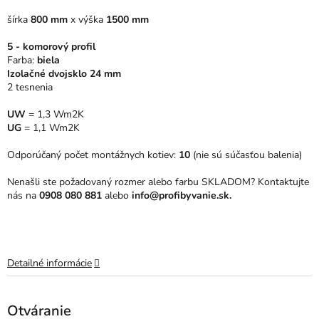
5
šírka
800 mm
x
výška
1500 mm
hviezdičiek.
5 - komorový profil
Farba:
biela
Izolačné dvojsklo 24 mm
2 tesnenia
UW
= 1,3 Wm2K
UG
= 1,1 Wm2K
Odporúčaný počet montážnych kotiev:
10
(nie sú súčasťou balenia)
Nenašli ste požadovaný rozmer alebo farbu SKLADOM? Kontaktujte
nás na
0908 080 881
alebo
info@profibyvanie.sk.
Detailné informácie
Otváranie