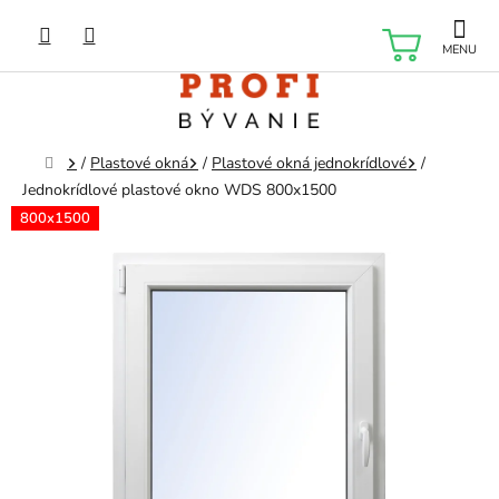
Prejsť
na
NÁKU
obsah
KOŠÍK
Domov
/
Plastové okná
/
Plastové okná jednokrídlové
/
Jednokrídlové plastové okno WDS 800x1500
800x1500