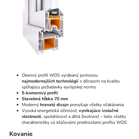
Okenný profil WDS vyrábaný pomocou
najmodernejších technológií
s dôrazom na kvalitu
spĺňajúcu požiadavky európskej normy
5-komorový profil
Stavebná hĺbka 70 mm
Moderný
hranatý dizajn
prevyšuje všetky očakávania
Vysoká energetická účinnosť,
vynikajúce izolačné
vlastnosti
, spoľahlivosť a dlhá životnosť – tieto všetky
charakteristiky sú kľúčovými prednosťami profilu WDS
Kovanie