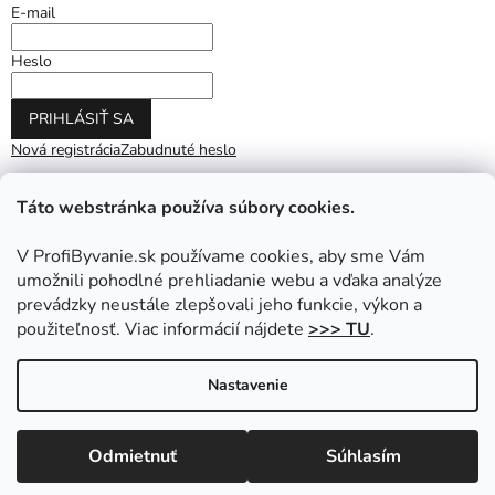
E-mail
Heslo
PRIHLÁSIŤ SA
Nová registrácia
Zabudnuté heslo
Táto webstránka používa súbory cookies.
V ProfiByvanie.sk používame cookies, aby sme Vám
umožnili pohodlné prehliadanie webu a vďaka analýze
prevádzky neustále zlepšovali jeho funkcie, výkon a
použiteľnosť. Viac informácií nájdete
>>> TU
.
Vytvoril Shoptet
|
Upravil Balkys
Nastavenie
Copyright 2026
ProfiByvanie.sk
. Všetky práva vyhradené.
Odmietnuť
Súhlasím
Upraviť nastavenie cookies
Prihláste sa do NEWSLETTRA a získajte zľavu na nákup.