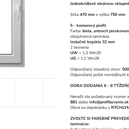
Jednokrídlové otváravo-sklopn
z
5
šírka
470 mm
x
výška
750 mm
hviezdičiek.
5 - komorový profil
Farba:
biela, antracit pieskovan
obojstranná laminácia
Izolačné trojsklo 32 mm
2 tesnenia
UW
= 1,3 Wm2K
UG
= 1,1 Wm2K
Odporúčaný stavebný otvor:
50
Odporúčaný počet montážnych k
DOBA DODANIA 6 - 8 TÝŽDŇ
Nenašli ste požadovaný rozmer
881
alebo
info@profibyvanie.sk
Okná na objednávku s
RÝCHLYM
ZVOĽTE SI FAREBNÉ PREVEDENIE
laminácie: