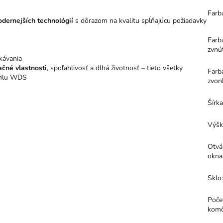
Farb
dernejších technológií
s dôrazom na kvalitu spĺňajúcu požiadavky
Farb
zvnú
kávania
ačné vlastnosti
, spoľahlivosť a dlhá životnosť – tieto všetky
Farb
ofilu WDS
zvon
Šírk
Výšk
Otvá
okna
Sklo
Poče
kom