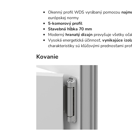
Okenný profil WDS vyrábaný pomocou
najmo
európskej normy
5-komorový profil
Stavebná hĺbka 70 mm
Moderný
hranatý dizajn
prevyšuje všetky oča
Vysoká energetická účinnosť,
vynikajúce izol
charakteristiky sú kľúčovými prednosťami pr
Kovanie