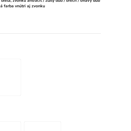
biela, zvonku antracit / zlatý dub / orech / tmavý dub
á farba vnútri aj zvonku