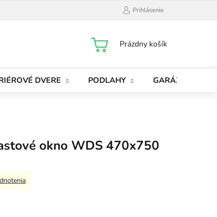
Prihlásenie
NÁKUPNÝ
Prázdny košík
KOŠÍK
RIÉROVÉ DVERE
PODLAHY
GARÁŽOVÉ BRÁ
plastové okno WDS 470x750
dnotenia