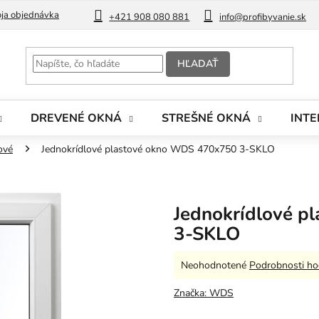
ja objednávka
Blog
+421 908 080 881
info@profibyvanie.sk
HĽADAŤ
DREVENÉ OKNÁ
STREŠNÉ OKNÁ
INTE
ové
Jednokrídlové plastové okno WDS 470x750 3-SKLO
Jednokrídlové 
3-SKLO
Priemerné
Neohodnotené
Podrobnosti ho
hodnotenie
produktu
Značka:
WDS
je
0,0