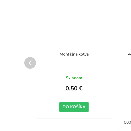
 300 - dĺžka
Montážna kotva
V
m
Skladom
0,50 €
KA
DO KOŠÍKA
500