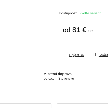
Zvoľte variant
od
81 €
/ ks
Jednotková
cena:
Opýtať sa
Stráži
Vlastná doprava
po celom Slovensku