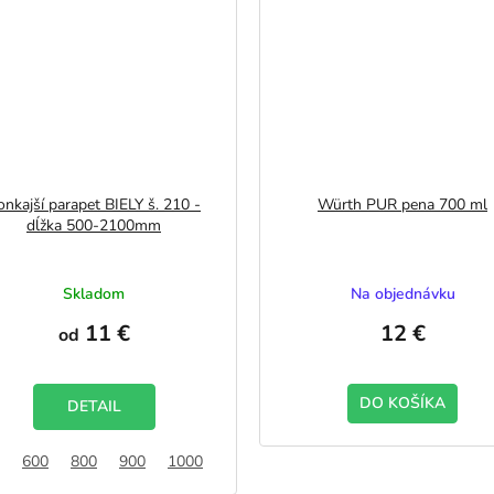
onkajší parapet BIELY š. 210 -
Würth PUR pena 700 ml
dĺžka 500-2100mm
Skladom
Na objednávku
11 €
12 €
od
DO KOŠÍKA
DETAIL
600
800
900
1000
1200
1500
1800
2100