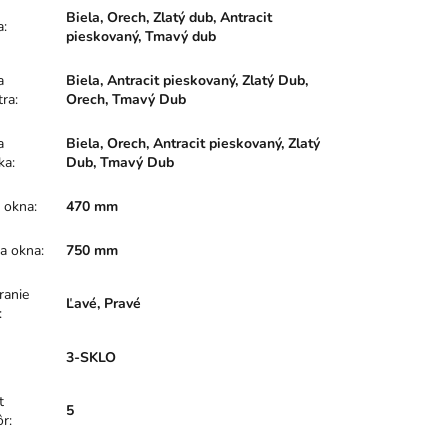
Biela, Orech, Zlatý dub, Antracit
a
:
pieskovaný, Tmavý dub
a
Biela, Antracit pieskovaný, Zlatý Dub,
tra
:
Orech, Tmavý Dub
a
Biela, Orech, Antracit pieskovaný, Zlatý
ka
:
Dub, Tmavý Dub
a okna
:
470 mm
a okna
:
750 mm
ranie
Ľavé, Pravé
:
:
3-SKLO
t
5
ôr
: