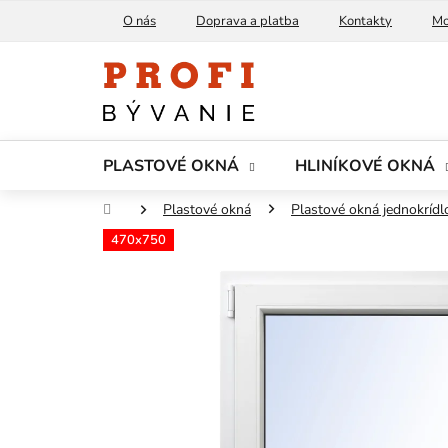
Prejsť
O nás
Doprava a platba
Kontakty
Mo
na
obsah
PLASTOVÉ OKNÁ
HLINÍKOVÉ OKNÁ
Domov
Plastové okná
Plastové okná jednokrídl
470x750