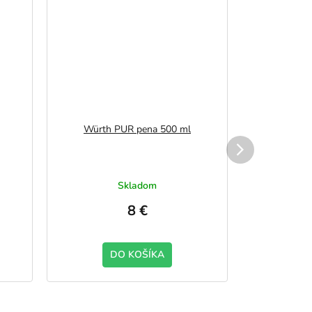
Würth PUR pena 500 ml
Vonkajší pa
dĺžk
Skladom
Na
8 €
DO KOŠÍKA
500
600