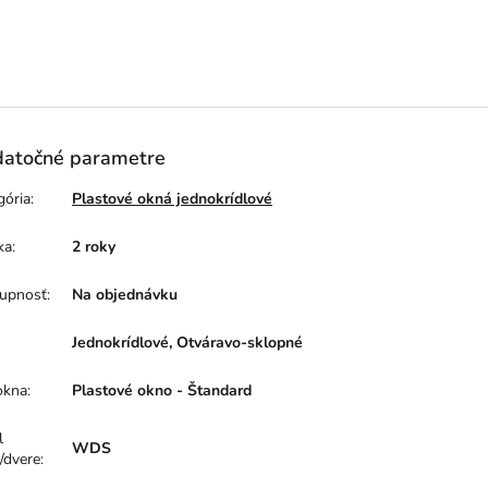
atočné parametre
gória
:
Plastové okná jednokrídlové
ka
:
2 roky
upnosť
:
Na objednávku
Jednokrídlové, Otváravo-sklopné
okna
:
Plastové okno - Štandard
l
WDS
/dvere
: