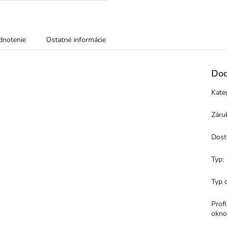
notenie
Ostatné informácie
Dod
Kate
Záru
Dost
Typ
:
Typ 
Profi
okno