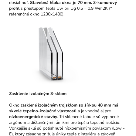
dosiahnuť.
Stavebná hĺbka okna je 70 mm.
3-komorový
profil
s prestupom tepla Uw pri Ug 0,5 = 0,9 Wm2K (*
referenčné okno 1230x1480).
Zasklenie izolačným 3-sklom
Okno zasklené
izolačným trojsklom so šírkou 48 mm
má
skvelé tepelno-izolačné vlastnosti
a je vhodné aj pre
nízkoenergetické stavby
. Tri sklenené tabule sú vyplnené
argónom a dištančnými rámikmi pre lepšiu tepelnú izoláciu.
Vonkajšie sklá sú potiahnuté nízkoemisným povlakom (Low -
E), ktorý zásadne znižuje úniky tepla z interiéru a zároveň