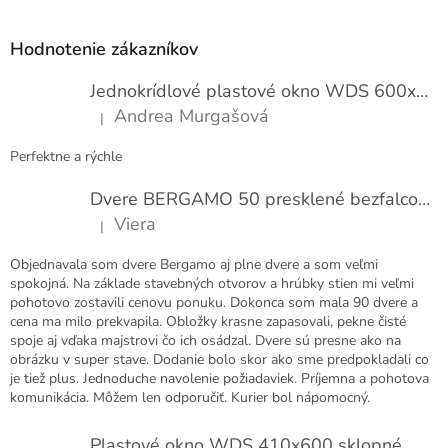
á
p
Hodnotenie zákazníkov
ä
t
Jednokrídlové plastové okno WDS 600x1000
i
Andrea Murgašová
|
e
Hodnotenie produktu je 5 z 5 hviezdičiek.
Perfektne a rýchle
Dvere BERGAMO 50 presklené bezfalcové EXTRA
Viera
|
Hodnotenie produktu je 5 z 5 hviezdičiek.
Objednavala som dvere Bergamo aj plne dvere a som veľmi
spokojná. Na základe stavebných otvorov a hrúbky stien mi veľmi
pohotovo zostavili cenovu ponuku. Dokonca som mala 90 dvere a
cena ma milo prekvapila. Obložky krasne zapasovali, pekne čisté
spoje aj vďaka majstrovi čo ich osádzal. Dvere sú presne ako na
obrázku v super stave. Dodanie bolo skor ako sme predpokladali co
je tiež plus. Jednoduche navolenie požiadaviek. Príjemna a pohotova
komunikácia. Môžem len odporučiť. Kurier bol nápomocný.
Plastové okno WDS 410x600 sklopné