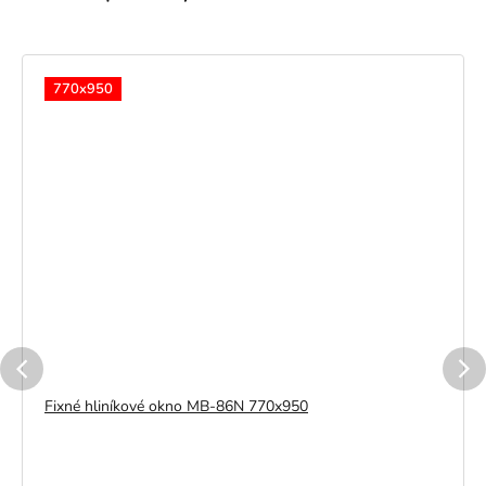
770x950
Fixné hliníkové okno MB-86N 770x950