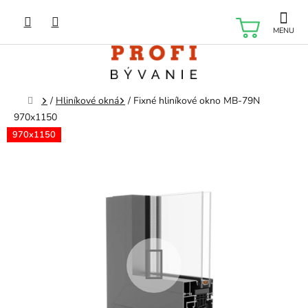
Prejsť
na
NÁKU
obsah
KOŠÍK
Domov
/
Hliníkové okná
/
Fixné hliníkové okno MB-79N
970x1150
970x1150