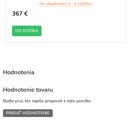
Na objednávku 4 - 6 týždňov
367 €
DO KOŠÍKA
Hodnotenie tovaru
Buďte prvý, kto napíše príspevok k tejto položke.
PRIDAŤ HODNOTENIE
Z