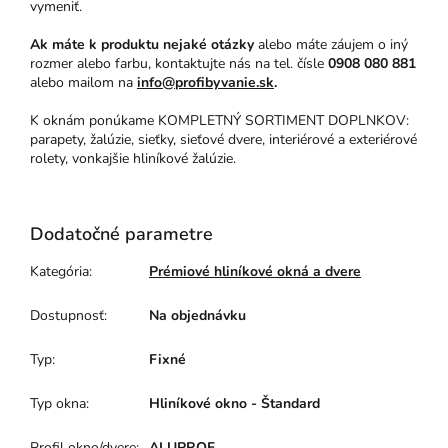
vymeniť.
Ak máte k produktu nejaké otázky
alebo máte záujem o iný
rozmer alebo farbu, kontaktujte nás na tel. čísle
0908 080 881
alebo mailom na
info@profibyvanie.sk
.
K oknám ponúkame KOMPLETNÝ SORTIMENT DOPLNKOV:
parapety, žalúzie, sieťky, sieťové dvere, interiérové a exteriérové
rolety, vonkajšie hliníkové žalúzie.
Dodatočné parametre
Kategória
:
Prémiové hliníkové okná a dvere
Dostupnosť
:
Na objednávku
Typ
:
Fixné
Typ okna
:
Hliníkové okno - Štandard
Profil okno/dvere
:
ALUPROF