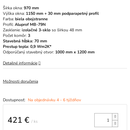
5
Šírka okna:
970 mm
hviezdičiek.
Výška okna:
115
0 mm + 30 mm podparapetný profil
Farba:
biela obojstranne
Profil:
Aluprof MB-79N
Zasklenie:
izolačné 3-sklo
so šírkou 48 mm
Počet komôr:
3
Stavebná hĺbka: 70 mm
Prestup tepla: 0,9 Wm2K*
Odporúčaný stavebný otvor:
1000 mm x 1200 mm
Detailné informácie
Možnosti doručenia
Na objednávku 4 - 6 týždňov
421 €
/ ks
Jednotková