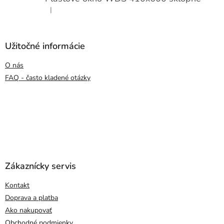
|
Hodnotenie produktu je 5 z 5 hviezdičiek.
Užitočné informácie
O nás
FAQ - často kladené otázky
Zákaznícky servis
Kontakt
Doprava a platba
Ako nakupovať
Obchodné podmienky