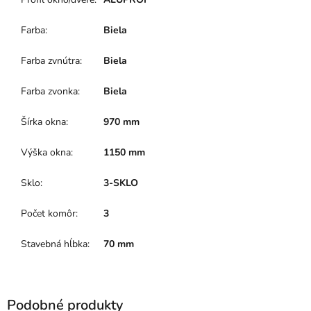
Farba
:
Biela
Farba zvnútra
:
Biela
Farba zvonka
:
Biela
Šírka okna
:
970 mm
Výška okna
:
1150 mm
Sklo
:
3-SKLO
Počet komôr
:
3
Stavebná hĺbka
:
70 mm