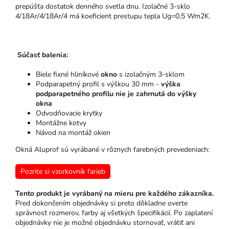
prepúšťa dostatok denného svetla dnu. Izolačné 3-sklo
4/18Ar/4/18Ar/4 má koeficient prestupu tepla Ug=0,5 Wm2K.
Súčasť balenia:
Biele fixné hliníkové
okno
s izolačným 3-sklom
Podparapetný profil s výškou 30 mm -
výška
podparapetného profilu nie je zahrnutá do výšky
okna
Odvodňovacie krytky
Montážne kotvy
Návod na montáž okien
Okná Aluprof sú vyrábané v rôznych farebných prevedeniach:
Pozrite si vzorkovník farieb
Tento produkt je vyrábaný na mieru pre každého zákazníka.
Pred dokončením objednávky si preto dôkladne overte
správnosť rozmerov, farby aj všetkých špecifikácií. Po zaplatení
objednávky nie je možné objednávku stornovať, vrátiť ani