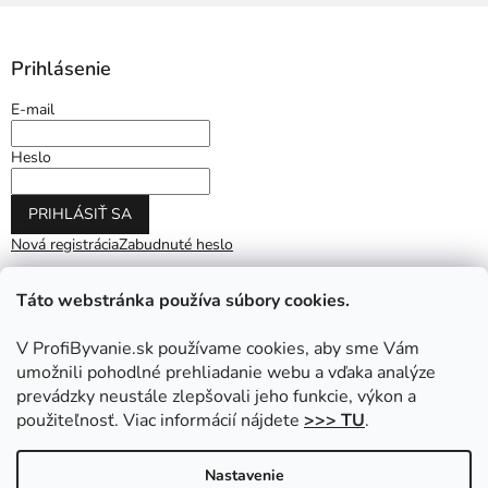
Prihlásenie
E-mail
Heslo
PRIHLÁSIŤ SA
Nová registrácia
Zabudnuté heslo
Táto webstránka používa súbory cookies.
V ProfiByvanie.sk používame cookies, aby sme Vám
umožnili pohodlné prehliadanie webu a vďaka analýze
prevádzky neustále zlepšovali jeho funkcie, výkon a
použiteľnosť. Viac informácií nájdete
>>> TU
.
Vytvoril Shoptet
|
Upravil Balkys
Nastavenie