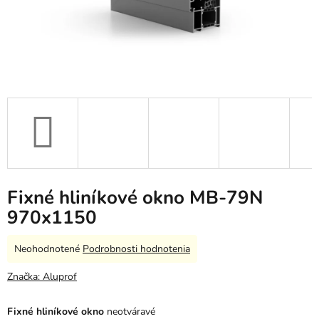
Fixné hliníkové okno MB-79N
970x1150
Priemerné
Neohodnotené
Podrobnosti hodnotenia
hodnotenie
produktu
Značka:
Aluprof
je
0,0
Fixné hliníkové okno
neotváravé
z