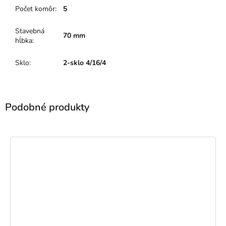
Počet komôr
:
5
Stavebná
70 mm
hĺbka
:
Sklo
:
2-sklo 4/16/4