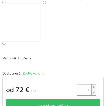
Možnosti doručenia
Zvoľte variant
od
72 €
/ ks
Jednotková
cena: