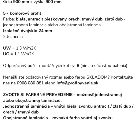
šírka
900 mm
x
výška
900 mm
hviezdičiek.
5 - komorový profil
Farba:
biela, antracit pieskovaný, orech, tmavý dub, zlatý dub
-
jednostranná laminácia alebo obojstranná laminácia
Izolačné dvojsklo 24 mm
2 tesnenia
UW
= 1,3 Wm2K
UG
= 1,1 Wm2K
Odporúčaný počet montážnych kotiev:
8
(nie sú súčasťou balenia)
Nenašli ste požadovaný rozmer alebo farbu SKLADOM? Kontaktujte
nás na
0908 080 881
alebo
info@profibyvanie.sk.
ZVOĽTE SI FAREBNÉ PREVEDENIE - možnosť jednostrannej
alebo obojstrannej laminácie:
Jednostranná laminácia - vnútri biela, zvonku antracit / zlatý dub /
orech / tmavý dub
Obojstranná laminácia - rovnaká farba vnútri aj zvonku