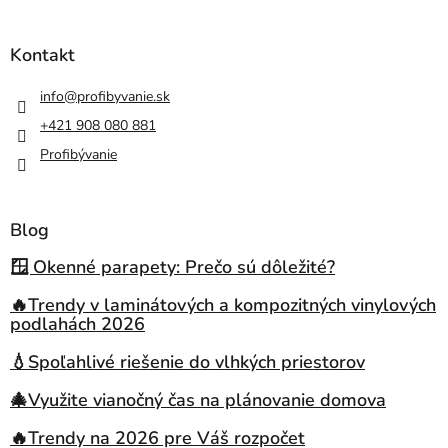
Kontakt
info
@
profibyvanie.sk
+421 908 080 881
Profibývanie
Blog
🪟 Okenné parapety: Prečo sú dôležité?
🔥Trendy v laminátových a kompozitných vinylových
podlahách 2026
💧Spoľahlivé riešenie do vlhkých priestorov
🎄Využite vianočný čas na plánovanie domova
🔥Trendy na 2026 pre Váš rozpočet