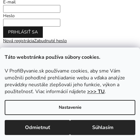
E-mail
Heslo
PRIHLÁSIŤ SA
Nová registrácia
Zabudnuté heslo
Táto webstránka používa súbory cookies.
V ProfiByvanie.sk používame cookies, aby sme Vám
umožnili pohodlné prehliadanie webu a vďaka analýze
prevádzky neustále zlepšovali jeho funkcie, výkon a
použiteľnosť. Viac informácií nájdete
>>> TU
.
Vytvoril Shoptet
|
Upravil Balkys
Nastavenie
Copyright 2026
ProfiByvanie.sk
. Všetky práva vyhradené.
Odmietnuť
Súhlasím
Upraviť nastavenie cookies
Prihláste sa do NEWSLETTRA a získajte zľavu na nákup.