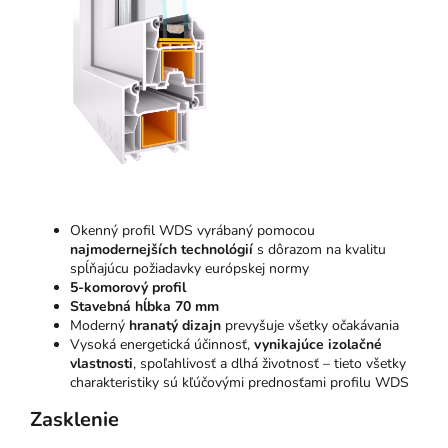
Okenný profil WDS vyrábaný pomocou
najmodernejších technológií
s dôrazom na kvalitu
spĺňajúcu požiadavky európskej normy
5-komorový profil
Stavebná hĺbka 70 mm
Moderný
hranatý dizajn
prevyšuje všetky očakávania
Vysoká energetická účinnosť,
vynikajúce izolačné
vlastnosti
, spoľahlivosť a dlhá životnosť – tieto všetky
charakteristiky sú kľúčovými prednosťami profilu WDS
Zasklenie