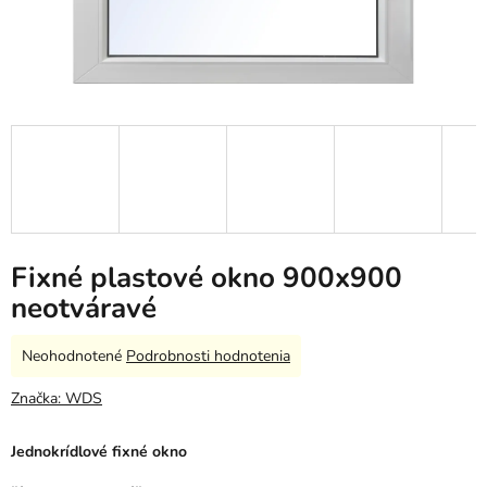
Fixné plastové okno 900x900
neotváravé
Priemerné
Neohodnotené
Podrobnosti hodnotenia
hodnotenie
produktu
Značka:
WDS
je
0,0
Jednokrídlové fixné okno
z
5