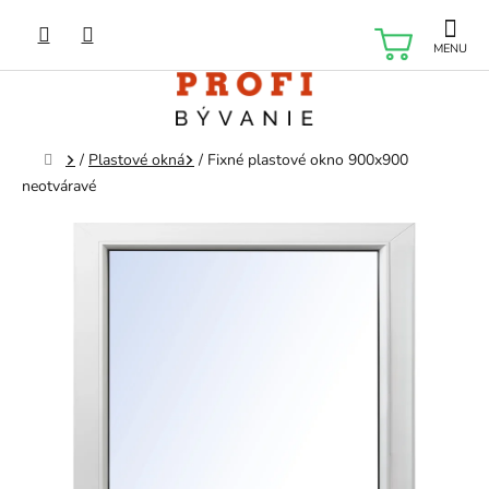
Prejsť
na
NÁKU
obsah
KOŠÍK
Domov
/
Plastové okná
/
Fixné plastové okno 900x900
neotváravé