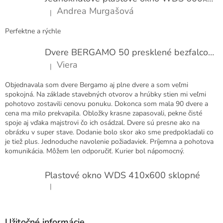
i
Andrea Murgašová
|
e
Hodnotenie produktu je 5 z 5 hviezdičiek.
Perfektne a rýchle
Dvere BERGAMO 50 presklené bezfalcové EXTRA
Viera
|
Hodnotenie produktu je 5 z 5 hviezdičiek.
Objednavala som dvere Bergamo aj plne dvere a som veľmi
spokojná. Na základe stavebných otvorov a hrúbky stien mi veľmi
pohotovo zostavili cenovu ponuku. Dokonca som mala 90 dvere a
cena ma milo prekvapila. Obložky krasne zapasovali, pekne čisté
spoje aj vďaka majstrovi čo ich osádzal. Dvere sú presne ako na
obrázku v super stave. Dodanie bolo skor ako sme predpokladali co
je tiež plus. Jednoduche navolenie požiadaviek. Príjemna a pohotova
komunikácia. Môžem len odporučiť. Kurier bol nápomocný.
Plastové okno WDS 410x600 sklopné
|
Hodnotenie produktu je 5 z 5 hviezdičiek.
Užitočné informácie