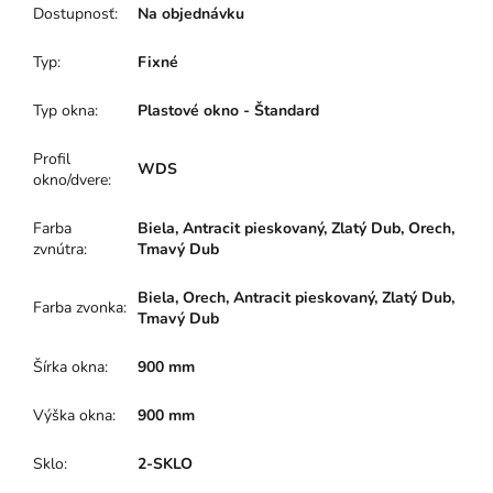
Dostupnosť
:
Na objednávku
Typ
:
Fixné
Typ okna
:
Plastové okno - Štandard
Profil
WDS
okno/dvere
:
Farba
Biela, Antracit pieskovaný, Zlatý Dub, Orech,
zvnútra
:
Tmavý Dub
Biela, Orech, Antracit pieskovaný, Zlatý Dub,
Farba zvonka
:
Tmavý Dub
Šírka okna
:
900 mm
Výška okna
:
900 mm
Sklo
:
2-SKLO