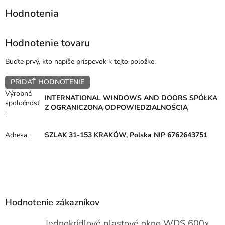
Hodnotenie tovaru
Buďte prvý, kto napíše príspevok k tejto položke.
PRIDAŤ HODNOTENIE
Výrobná
INTERNATIONAL WINDOWS AND DOORS SPÓŁKA
spoločnosť
Z OGRANICZONĄ ODPOWIEDZIALNOŚCIĄ
:
Adresa
:
SZLAK 31-153 KRAKÓW, Polska NIP 6762643751
Z
á
p
Hodnotenie zákazníkov
ä
t
Jednokrídlové plastové okno WDS 600x1000