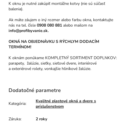
K oknu je nutné zakúpiť montážne kotvy (nie sú súčasť
balenia).
Ak máte záujem o iný rozmer alebo farbu okna, kontaktujte
nás na tel. čísle
0908 080 881
alebo mailom na
info@profibyvanie.sk.
OKNÁ NA OBJEDNÁVKU S RÝCHLYM DODACÍM
TERMÍNOM!
K oknám ponúkame KOMPLETNÝ SORTIMENT DOPLNKOV:
parapety, žalúzie, sieťky, sieťové dvere, interiérové
a exteriérové rolety, vonkajšie hliníkové žalúzie.
Dodatočné parametre
Kvalitné plastové okná a dvere s
Kategória
:
príslušenstvom
Záruka
:
2 roky