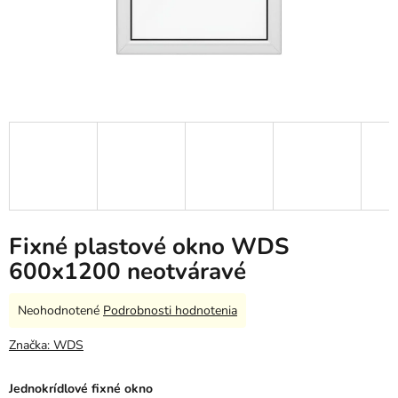
Fixné plastové okno WDS
600x1200 neotváravé
Priemerné
Neohodnotené
Podrobnosti hodnotenia
hodnotenie
produktu
Značka:
WDS
je
0,0
Jednokrídlové fixné okno
z