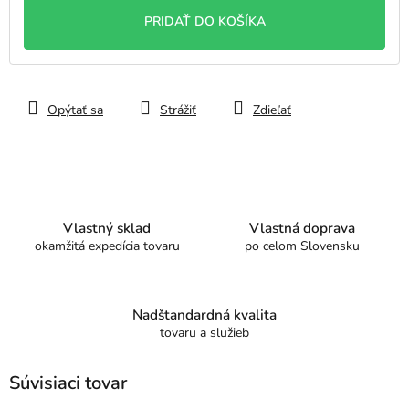
cena:
PRIDAŤ DO KOŠÍKA
Opýtať sa
Strážiť
Zdieľať
Vlastný sklad
Vlastná doprava
okamžitá expedícia tovaru
po celom Slovensku
Nadštandardná kvalita
tovaru a služieb
Súvisiaci tovar