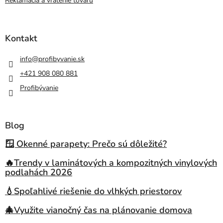
Reklamácia a vrátenie tovaru
Kontakt
info
@
profibyvanie.sk
+421 908 080 881
Profibývanie
Blog
🪟 Okenné parapety: Prečo sú dôležité?
🔥Trendy v laminátových a kompozitných vinylových
podlahách 2026
💧Spoľahlivé riešenie do vlhkých priestorov
🎄Využite vianočný čas na plánovanie domova