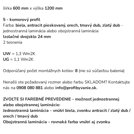
5
šírka
600 mm
x
výška
1200 mm
hviezdičiek.
5 - komorový profil
Farba:
biela, antracit pieskovaný, orech, tmavý dub, zlatý dub
-
jednostranná laminácia alebo obojstranná laminácia
Izolačné dvojsklo 24 mm
2 tesnenia
UW
= 1,3 Wm2K
UG
= 1,1 Wm2K
Odporúčaný počet montážnych kotiev:
8
(nie sú súčasťou balenia)
Nenašli ste požadovaný rozmer alebo farbu SKLADOM? Kontaktujte
nás na
0908 080 881
alebo
info@profibyvanie.sk.
ZVOĽTE SI FAREBNÉ PREVEDENIE - možnosť jednostrannej
alebo obojstrannej laminácie:
Jednostranná laminácia - vnútri biela, zvonku antracit / zlatý dub /
orech / tmavý dub
Obojstranná laminácia - rovnaká farba vnútri aj zvonku