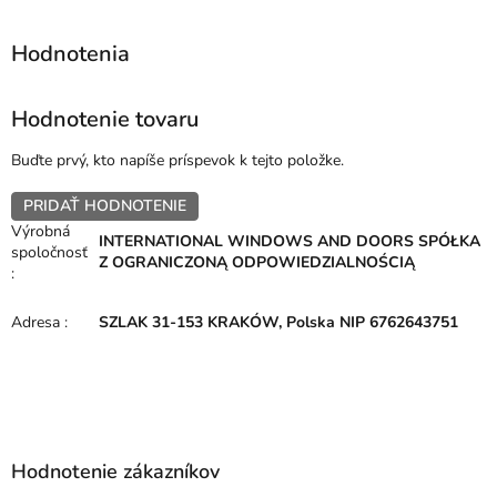
Hodnotenie tovaru
Buďte prvý, kto napíše príspevok k tejto položke.
PRIDAŤ HODNOTENIE
Výrobná
INTERNATIONAL WINDOWS AND DOORS SPÓŁKA
spoločnosť
Z OGRANICZONĄ ODPOWIEDZIALNOŚCIĄ
:
Adresa
:
SZLAK 31-153 KRAKÓW, Polska NIP 6762643751
Z
á
p
Hodnotenie zákazníkov
ä