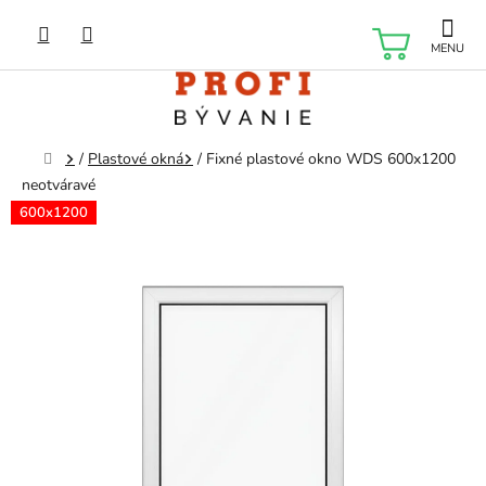
Prejsť
na
NÁKU
obsah
KOŠÍK
Domov
/
Plastové okná
/
Fixné plastové okno WDS 600x1200
neotváravé
600x1200