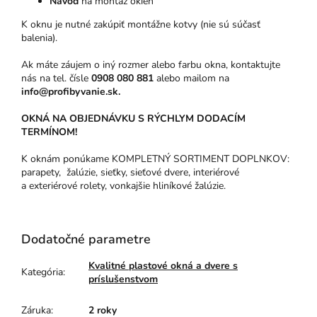
Návod
na montáž okien
K oknu je nutné zakúpiť montážne kotvy (nie sú súčasť
balenia).
Ak máte záujem o iný rozmer alebo farbu okna, kontaktujte
nás na tel. čísle
0908 080 881
alebo mailom na
info@profibyvanie.sk.
OKNÁ NA OBJEDNÁVKU S RÝCHLYM DODACÍM
TERMÍNOM!
K oknám ponúkame KOMPLETNÝ SORTIMENT DOPLNKOV:
parapety, žalúzie, sieťky, sieťové dvere, interiérové
a exteriérové rolety, vonkajšie hliníkové žalúzie.
Dodatočné parametre
Kvalitné plastové okná a dvere s
Kategória
:
príslušenstvom
Záruka
:
2 roky