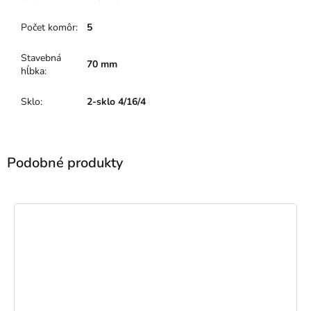
Počet komôr
:
5
Stavebná
70 mm
hĺbka
:
Sklo
:
2-sklo 4/16/4