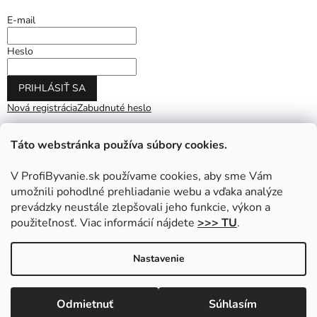
E-mail
Heslo
PRIHLÁSIŤ SA
Nová registrácia
Zabudnuté heslo
Táto webstránka používa súbory cookies.
V ProfiByvanie.sk používame cookies, aby sme Vám
umožnili pohodlné prehliadanie webu a vďaka analýze
prevádzky neustále zlepšovali jeho funkcie, výkon a
použiteľnosť. Viac informácií nájdete
>>> TU
.
Vytvoril Shoptet
|
Upravil Balkys
Nastavenie
Copyright 2026
ProfiByvanie.sk
. Všetky práva vyhradené.
Odmietnuť
Súhlasím
Upraviť nastavenie cookies
Prihláste sa do NEWSLETTRA a získajte zľavu na nákup.