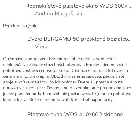
t
Jednokrídlové plastové okno WDS 600x1000
i
Andrea Murgašová
|
e
Hodnotenie produktu je 5 z 5 hviezdičiek.
Perfektne a rýchle
Dvere BERGAMO 50 presklené bezfalcové EXTRA
Viera
|
Hodnotenie produktu je 5 z 5 hviezdičiek.
Objednavala som dvere Bergamo aj plne dvere a som veľmi
spokojná. Na základe stavebných otvorov a hrúbky stien mi veľmi
pohotovo zostavili cenovu ponuku. Dokonca som mala 90 dvere a
cena ma milo prekvapila. Obložky krasne zapasovali, pekne čisté
spoje aj vďaka majstrovi čo ich osádzal. Dvere sú presne ako na
obrázku v super stave. Dodanie bolo skor ako sme predpokladali co
je tiež plus. Jednoduche navolenie požiadaviek. Príjemna a pohotova
komunikácia. Môžem len odporučiť. Kurier bol nápomocný.
Plastové okno WDS 410x600 sklopné
|
Hodnotenie produktu je 5 z 5 hviezdičiek.