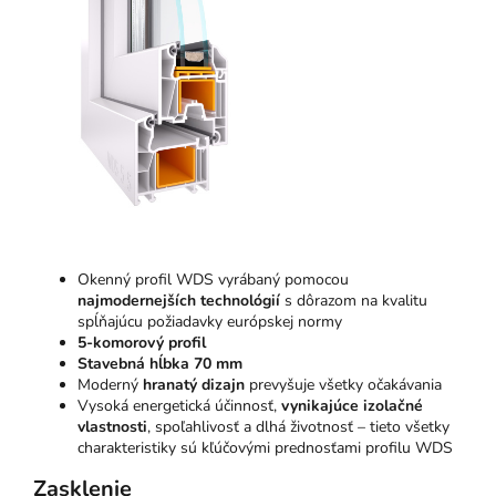
Okenný profil WDS vyrábaný pomocou
najmodernejších technológií
s dôrazom na kvalitu
spĺňajúcu požiadavky európskej normy
5-komorový profil
Stavebná hĺbka 70 mm
Moderný
hranatý dizajn
prevyšuje všetky očakávania
Vysoká energetická účinnosť,
vynikajúce izolačné
vlastnosti
, spoľahlivosť a dlhá životnosť – tieto všetky
charakteristiky sú kľúčovými prednosťami profilu WDS
Zasklenie