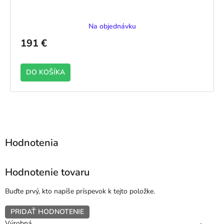
Na objednávku
191 €
DO KOŠÍKA
TRANNÁ laminácia ZVONKU - ZLATÝ DUB
JEDNOSTRANNÁ laminá
Hodnotenie tovaru
Buďte prvý, kto napíše príspevok k tejto položke.
PRIDAŤ HODNOTENIE
Výrobná