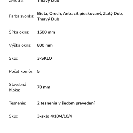
zvnútra
:
Tmavý Dub
Biela, Orech, Antracit pieskovaný, Zlatý Dub,
Farba zvonka
:
Tmavý Dub
Šírka okna
:
1500 mm
Výška okna
:
800 mm
Sklo
:
3-SKLO
Počet komôr
:
5
Stavebná
70 mm
hĺbka
:
Tesnenie
:
2 tesnenia v šedom prevedení
Sklo
:
3-sklo 4/10/4/10/4