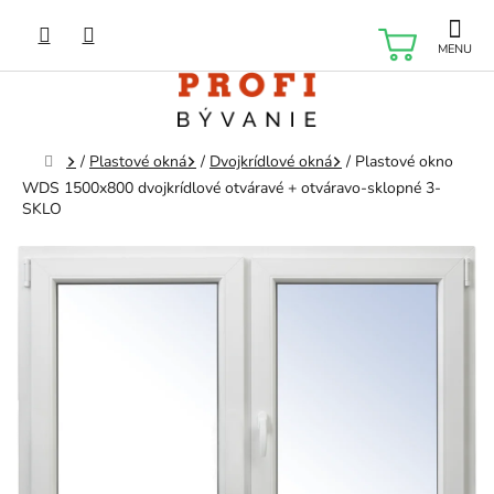
Prejsť
na
NÁKU
obsah
KOŠÍK
Domov
/
Plastové okná
/
Dvojkrídlové okná
/
Plastové okno
WDS 1500x800 dvojkrídlové otváravé + otváravo-sklopné 3-
SKLO