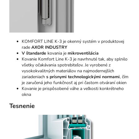
KOMFORT LINE K-3 je okenný systém v produktovej
rade
AXOR INDUSTRY
V štandarde
kovania je
mikroventilácia
Kovanie Komfort Line K-3 je navrhnuté tak, aby splnilo
všetky očakávania spotrebiteľov. Je vyrobené z
vysokokvalitných materiálov na najmodernejších
zariadeniach
s prísnymi technologickými normami
, čím
je zaručená jeho funkčnosť aj pri častom otváraní okien
Kovanie je prispôsobené váhe a veľkosti konkrétneho
okna
Tesnenie