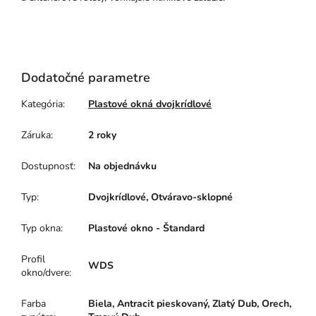
Dodatočné parametre
Kategória
:
Plastové okná dvojkrídlové
Záruka
:
2 roky
Dostupnosť
:
Na objednávku
Typ
:
Dvojkrídlové, Otváravo-sklopné
Typ okna
:
Plastové okno - Štandard
Profil
WDS
okno/dvere
:
Farba
Biela, Antracit pieskovaný, Zlatý Dub, Orech,