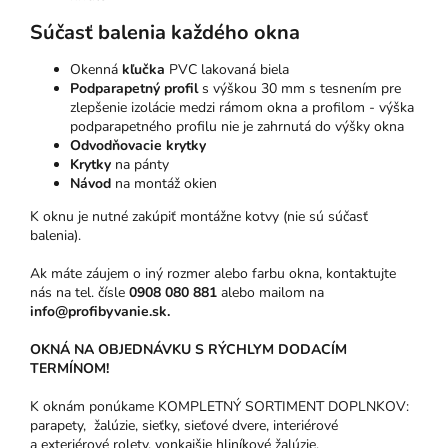
Súčasť balenia každého okna
Okenná
kľučka
PVC lakovaná biela
Podparapetný profil
s výškou 30 mm s tesnením pre
zlepšenie izolácie medzi rámom okna a profilom - výška
podparapetného profilu nie je zahrnutá do výšky okna
Odvodňovacie krytky
Krytky
na pánty
Návod
na montáž okien
K oknu je nutné zakúpiť montážne kotvy (nie sú súčasť
balenia).
Ak máte záujem o iný rozmer alebo farbu okna, kontaktujte
nás na tel. čísle
0908 080 881
alebo mailom na
info@profibyvanie.sk.
OKNÁ NA OBJEDNÁVKU S RÝCHLYM DODACÍM
TERMÍNOM!
K oknám ponúkame KOMPLETNÝ SORTIMENT DOPLNKOV:
parapety, žalúzie, sieťky, sieťové dvere, interiérové
a exteriérové rolety, vonkajšie hliníkové žalúzie.