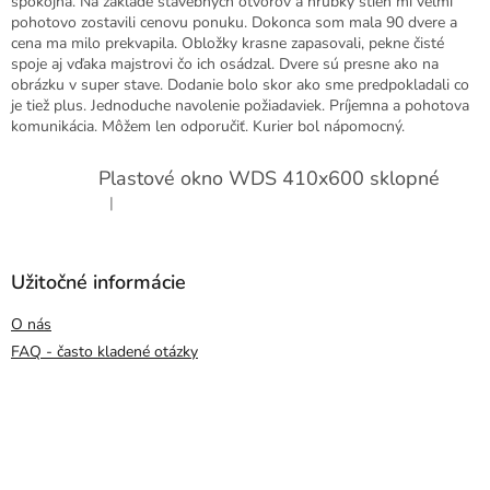
spokojná. Na základe stavebných otvorov a hrúbky stien mi veľmi
pohotovo zostavili cenovu ponuku. Dokonca som mala 90 dvere a
cena ma milo prekvapila. Obložky krasne zapasovali, pekne čisté
spoje aj vďaka majstrovi čo ich osádzal. Dvere sú presne ako na
obrázku v super stave. Dodanie bolo skor ako sme predpokladali co
je tiež plus. Jednoduche navolenie požiadaviek. Príjemna a pohotova
komunikácia. Môžem len odporučiť. Kurier bol nápomocný.
Plastové okno WDS 410x600 sklopné
|
Hodnotenie produktu je 5 z 5 hviezdičiek.
Užitočné informácie
O nás
FAQ - často kladené otázky