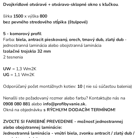
0,0
Dvojkrídlové otváravé + otváravo-sklopné okno s kľučkou
.
z
5
šírka
1500
x výška
800
hviezdičiek.
bez pevného stredového stĺpika (štulpové)
5 - komorový profil
Farba:
biela, antracit pieskovaný, orech, tmavý dub, zlatý dub
-
jednostranná laminácia alebo obojstranná laminácia
Izolačné trojsklo 32 mm
2 tesnenia
UW
= 1,3 Wm2K
UG
= 1,1 Wm2K
Odporúčaný počet montážnych kotiev:
10
( nie sú súčasťou balenia)
Nenašli ste požadovaný rozmer alebo farbu? Kontaktujte nás na
0908 080 881
alebo
info@profibyvanie.sk.
Okná na objednávku
s RÝCHLYM DODACÍM TERMÍNOM!
ZVOĽTE SI FAREBNÉ PREVEDENIE - možnosť jednostrannej
alebo obojstrannej laminácie:
Jednostranná laminácia - vnútri biela, zvonku antracit / zlatý dub /