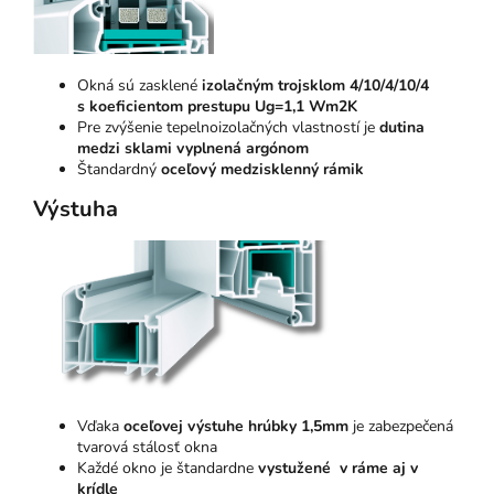
Okná sú zasklené
izolačným trojsklom 4/10/4/10/4
s koeficientom prestupu Ug=1,1 Wm2K
Pre zvýšenie tepelnoizolačných vlastností je
dutina
medzi sklami vyplnená argónom
Štandardný
oceľový medzisklenný rámik
Výstuha
Vďaka
oceľovej výstuhe hrúbky 1,5mm
je zabezpečená
tvarová stálosť okna
Každé okno je štandardne
vystužené v ráme aj v
krídle