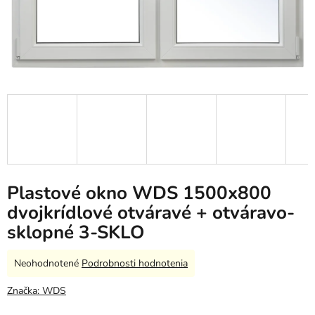
Plastové okno WDS 1500x800
dvojkrídlové otváravé + otváravo-
sklopné 3-SKLO
Priemerné
Neohodnotené
Podrobnosti hodnotenia
hodnotenie
produktu
Značka:
WDS
je