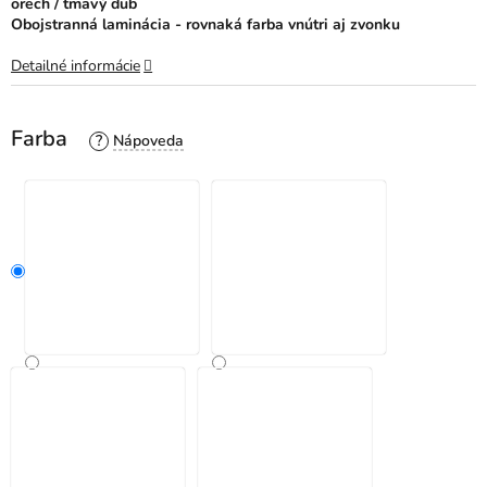
orech / tmavý dub
Obojstranná laminácia - rovnaká farba vnútri aj zvonku
Detailné informácie
Farba
?