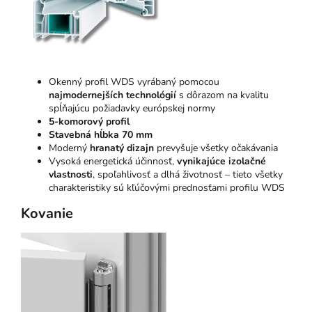
Okenný profil WDS vyrábaný pomocou
najmodernejších technológií
s dôrazom na kvalitu
spĺňajúcu požiadavky európskej normy
5-komorový profil
Stavebná hĺbka 70 mm
Moderný
hranatý dizajn
prevyšuje všetky očakávania
Vysoká energetická účinnosť,
vynikajúce izolačné
vlastnosti
, spoľahlivosť a dlhá životnosť – tieto všetky
charakteristiky sú kľúčovými prednosťami profilu WDS
Kovanie