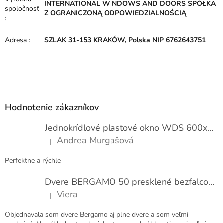
INTERNATIONAL WINDOWS AND DOORS SPÓŁKA
spoločnosť
Z OGRANICZONĄ ODPOWIEDZIALNOŚCIĄ
:
Adresa
:
SZLAK 31-153 KRAKÓW, Polska NIP 6762643751
Z
á
p
Hodnotenie zákazníkov
ä
t
Jednokrídlové plastové okno WDS 600x1000
i
Andrea Murgašová
|
e
Hodnotenie produktu je 5 z 5 hviezdičiek.
Perfektne a rýchle
Dvere BERGAMO 50 presklené bezfalcové EXTRA
Viera
|
Hodnotenie produktu je 5 z 5 hviezdičiek.
Objednavala som dvere Bergamo aj plne dvere a som veľmi