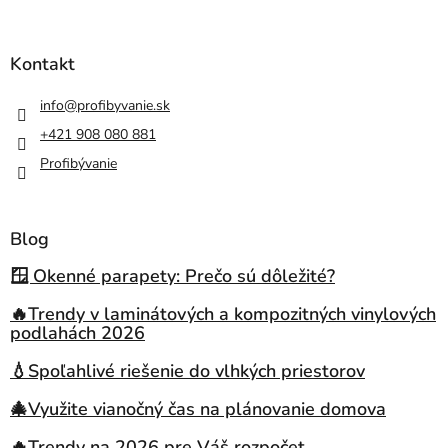
Kontakt
info
@
profibyvanie.sk
+421 908 080 881
Profibývanie
Blog
🪟 Okenné parapety: Prečo sú dôležité?
🔥Trendy v laminátových a kompozitných vinylových
podlahách 2026
💧Spoľahlivé riešenie do vlhkých priestorov
🎄Využite vianočný čas na plánovanie domova
🔥Trendy na 2026 pre Váš rozpočet