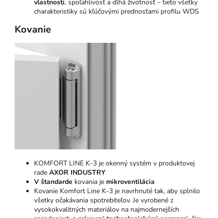
vlastnosti
, spoľahlivosť a dlhá životnosť – tieto všetky
charakteristiky sú kľúčovými prednosťami profilu WDS
Kovanie
KOMFORT LINE K-3 je okenný systém v produktovej
rade
AXOR INDUSTRY
V štandarde
kovania je
mikroventilácia
Kovanie Komfort Line K-3 je navrhnuté tak, aby splnilo
všetky očakávania spotrebiteľov. Je vyrobené z
vysokokvalitných materiálov na najmodernejších