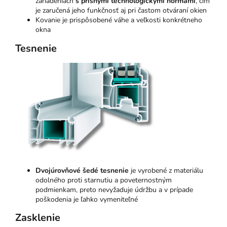
zariadeniach
s prísnymi technologickými normami
, čím
je zaručená jeho funkčnosť aj pri častom otváraní okien
Kovanie je prispôsobené váhe a veľkosti konkrétneho
okna
Tesnenie
Dvojúrovňové šedé tesnenie
je vyrobené z materiálu
odolného proti starnutiu a poveternostným
podmienkam, preto nevyžaduje údržbu a v prípade
poškodenia je ľahko vymeniteľné
Zasklenie