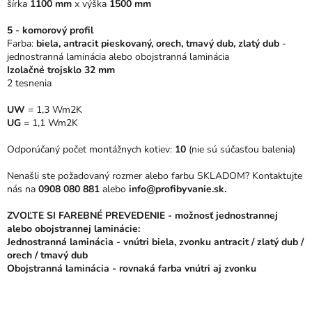
šírka
1100 mm
x
výška
1500 mm
hviezdičiek.
5 - komorový profil
Farba:
biela, antracit pieskovaný, orech, tmavý dub, zlatý dub
-
jednostranná laminácia alebo obojstranná laminácia
Izolačné trojsklo 32 mm
2 tesnenia
UW
= 1,3 Wm2K
UG
= 1,1 Wm2K
Odporúčaný počet montážnych kotiev:
10
(nie sú súčasťou balenia)
Nenašli ste požadovaný rozmer alebo farbu SKLADOM? Kontaktujte
nás na
0908 080 881
alebo
info@profibyvanie.sk.
ZVOĽTE SI FAREBNÉ PREVEDENIE - možnosť jednostrannej
alebo obojstrannej laminácie:
Jednostranná laminácia - vnútri biela, zvonku antracit / zlatý dub /
orech / tmavý dub
Obojstranná laminácia - rovnaká farba vnútri aj zvonku