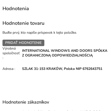
Hodnotenie tovaru
Buďte prvý, kto napíše príspevok k tejto položke.
PRIDAŤ HODNOTENIE
Výrobná
INTERNATIONAL WINDOWS AND DOORS SPÓŁKA
spoločnosť
Z OGRANICZONĄ ODPOWIEDZIALNOŚCIĄ
:
Adresa
:
SZLAK 31-153 KRAKÓW, Polska NIP 6762643751
Z
á
p
Hodnotenie zákazníkov
ä
t