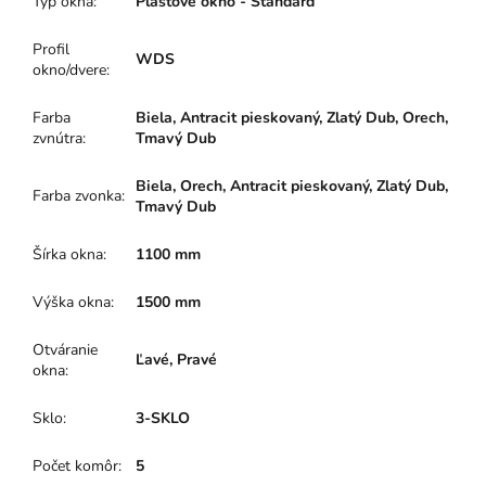
Typ okna
:
Plastové okno - Štandard
Profil
WDS
okno/dvere
:
Farba
Biela, Antracit pieskovaný, Zlatý Dub, Orech,
zvnútra
:
Tmavý Dub
Biela, Orech, Antracit pieskovaný, Zlatý Dub,
Farba zvonka
:
Tmavý Dub
Šírka okna
:
1100 mm
Výška okna
:
1500 mm
Otváranie
Ľavé, Pravé
okna
:
Sklo
:
3-SKLO
Počet komôr
:
5