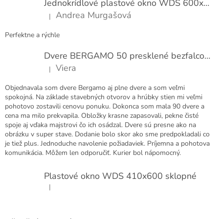
Jednokrídlové plastové okno WDS 600x1000
i
Andrea Murgašová
|
e
Hodnotenie produktu je 5 z 5 hviezdičiek.
Perfektne a rýchle
Dvere BERGAMO 50 presklené bezfalcové EXTRA
Viera
|
Hodnotenie produktu je 5 z 5 hviezdičiek.
Objednavala som dvere Bergamo aj plne dvere a som veľmi
spokojná. Na základe stavebných otvorov a hrúbky stien mi veľmi
pohotovo zostavili cenovu ponuku. Dokonca som mala 90 dvere a
cena ma milo prekvapila. Obložky krasne zapasovali, pekne čisté
spoje aj vďaka majstrovi čo ich osádzal. Dvere sú presne ako na
obrázku v super stave. Dodanie bolo skor ako sme predpokladali co
je tiež plus. Jednoduche navolenie požiadaviek. Príjemna a pohotova
komunikácia. Môžem len odporučiť. Kurier bol nápomocný.
Plastové okno WDS 410x600 sklopné
|
Hodnotenie produktu je 5 z 5 hviezdičiek.