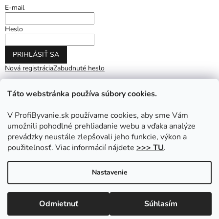
E-mail
Heslo
PRIHLÁSIŤ SA
Nová registrácia
Zabudnuté heslo
Táto webstránka používa súbory cookies.
V ProfiByvanie.sk používame cookies, aby sme Vám
umožnili pohodlné prehliadanie webu a vďaka analýze
prevádzky neustále zlepšovali jeho funkcie, výkon a
použiteľnosť. Viac informácií nájdete
>>> TU
.
Vytvoril Shoptet
|
Upravil Balkys
Nastavenie
Copyright 2026
ProfiByvanie.sk
. Všetky práva vyhradené.
Odmietnuť
Súhlasím
Upraviť nastavenie cookies
Prihláste sa do NEWSLETTRA a získajte zľavu na nákup.