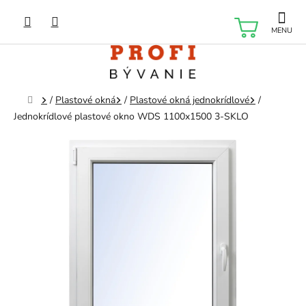
Prejsť
na
NÁKU
obsah
KOŠÍK
Domov
/
Plastové okná
/
Plastové okná jednokrídlové
/
Jednokrídlové plastové okno WDS 1100x1500 3-SKLO