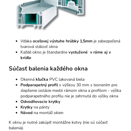
Vďaka
oceľovej výstuhe hrúbky 1,5mm
je zabezpečená
tvarová stálosť okna
Každé okno je štandardne
vystužené v ráme aj v
krídle
Súčasť balenia každého okna
Okenná
kľučka
PVC lakovaná biela
Podparapetný profil
s výškou 30 mm s tesnením pre
zlepšenie izolácie medzi rámom okna a profilom - výška
podparapetného profilu nie je zahrnutá do výšky okna
Odvodňovacie krytky
Krytky
na pánty
Návod
na montáž okien
K oknu je nutné zakúpiť montážne kotvy (nie sú súčasť
balenia).