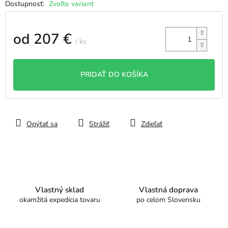
Zvoľte variant
od
207 €
/ ks
Jednotková
cena:
PRIDAŤ DO KOŠÍKA
Opýtať sa
Strážiť
Zdieľať
Vlastný sklad
Vlastná doprava
okamžitá expedícia tovaru
po celom Slovensku