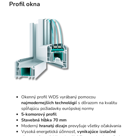
Profil okna
Okenný profil WDS vyrábaný pomocou
najmodernejších technológií
s dôrazom na kvalitu
spĺňajúcu požiadavky európskej normy
5-komorový profil
Stavebná hĺbka 70 mm
Moderný
hranatý dizajn
prevyšuje všetky očakávania
Vysoká energetická účinnosť,
vynikajúce izolačné