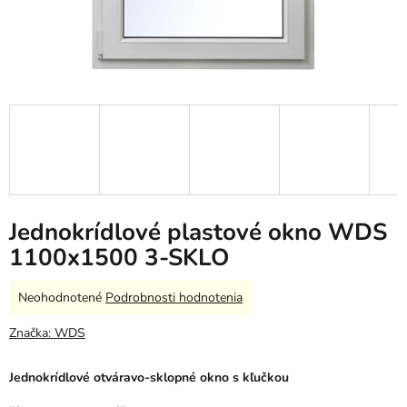
Jednokrídlové plastové okno WDS
1100x1500 3-SKLO
Priemerné
Neohodnotené
Podrobnosti hodnotenia
hodnotenie
produktu
Značka:
WDS
je
0,0
Jednokrídlové otváravo-sklopné okno s kľučkou
z
5