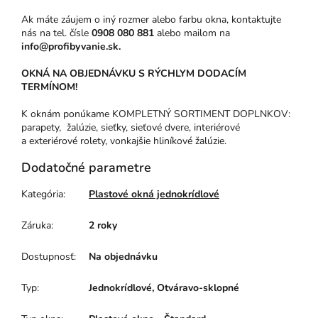
Ak máte záujem o iný rozmer alebo farbu okna, kontaktujte
nás na tel. čísle
0908 080 881
alebo mailom na
info@profibyvanie.sk.
OKNÁ NA OBJEDNÁVKU S RÝCHLYM DODACÍM
TERMÍNOM!
K oknám ponúkame KOMPLETNÝ SORTIMENT DOPLNKOV:
parapety, žalúzie, sieťky, sieťové dvere, interiérové
a exteriérové rolety, vonkajšie hliníkové žalúzie.
Dodatočné parametre
Kategória
:
Plastové okná jednokrídlové
Záruka
:
2 roky
Dostupnosť
:
Na objednávku
Typ
:
Jednokrídlové, Otváravo-sklopné