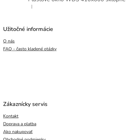
|
Hodnotenie produktu je 5 z 5 hviezdičiek.
Užitočné informácie
O nás
FAQ - často kladené otázky
Zákaznícky servis
Kontakt
Doprava a platba
Ako nakupovať
Obchodné podmienky