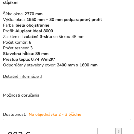
stĺpikmi
5
hviezdičiek.
Šírka okna:
2370 mm
Výška okna:
1550 mm + 30 mm podparapetný profil
Farba:
biela obojstranne
Profil:
Aluplast Ideal 8000
Zasklenie:
izolačné 3-sklo
so šírkou 48 mm
Počet komôr:
6
Počet tesnení:
3
Stavebná hĺbka: 85 mm
Prestup tepla: 0,74 Wm2K*
Odporúčaný stavebný otvor:
2400 mm x 1600 mm
Detailné informácie
Možnosti doručenia
Na objednávku 2 - 3 týždne