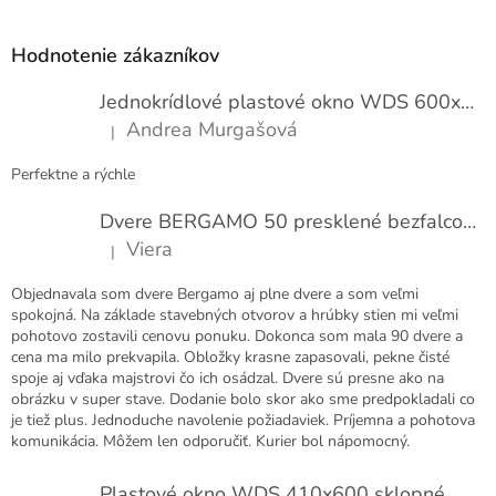
á
p
Hodnotenie zákazníkov
ä
t
Jednokrídlové plastové okno WDS 600x1000
i
Andrea Murgašová
|
e
Hodnotenie produktu je 5 z 5 hviezdičiek.
Perfektne a rýchle
Dvere BERGAMO 50 presklené bezfalcové EXTRA
Viera
|
Hodnotenie produktu je 5 z 5 hviezdičiek.
Objednavala som dvere Bergamo aj plne dvere a som veľmi
spokojná. Na základe stavebných otvorov a hrúbky stien mi veľmi
pohotovo zostavili cenovu ponuku. Dokonca som mala 90 dvere a
cena ma milo prekvapila. Obložky krasne zapasovali, pekne čisté
spoje aj vďaka majstrovi čo ich osádzal. Dvere sú presne ako na
obrázku v super stave. Dodanie bolo skor ako sme predpokladali co
je tiež plus. Jednoduche navolenie požiadaviek. Príjemna a pohotova
komunikácia. Môžem len odporučiť. Kurier bol nápomocný.
Plastové okno WDS 410x600 sklopné