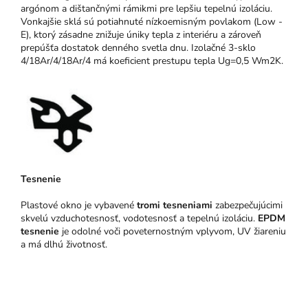
argónom a dištančnými rámikmi pre lepšiu tepelnú izoláciu.
Vonkajšie sklá sú potiahnuté nízkoemisným povlakom (Low -
E), ktorý zásadne znižuje úniky tepla z interiéru a zároveň
prepúšťa dostatok denného svetla dnu. Izolačné 3-sklo
4/18Ar/4/18Ar/4 má koeficient prestupu tepla Ug=0,5 Wm2K.
Tesnenie
Plastové okno je vybavené
tromi tesneniami
zabezpečujúcimi
skvelú vzduchotesnosť, vodotesnosť a tepelnú izoláciu.
EPDM
tesnenie
je odolné voči poveternostným vplyvom, UV žiareniu
a má dlhú životnosť.