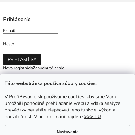
Prihlásenie
E-mail
Heslo
PRIHLÁSIŤ SA
Nová registrácia
Zabudnuté heslo
Táto webstránka používa súbory cookies.
V ProfiByvanie.sk používame cookies, aby sme Vám
umožnili pohodlné prehliadanie webu a vďaka analýze
prevádzky neustále zlepšovali jeho funkcie, výkon a
použiteľnosť. Viac informácií nájdete
>>> TU
.
Vytvoril Shoptet
|
Upravil Balkys
Nastavenie