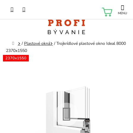
Prejsť
na
NÁKU
obsah
KOŠÍK
Domov
/
Plastové okná
/
Trojkrídlové plastové okno Ideal 8000
2370x1550
2370x1550