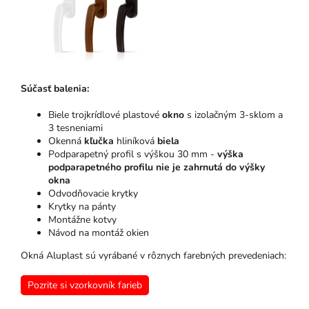
Súčasť balenia:
Biele trojkrídlové plastové
okno
s izolačným 3-sklom a
3 tesneniami
Okenná
kľučka
hliníková
biela
Podparapetný profil s výškou 30 mm -
výška
podparapetného profilu nie je zahrnutá do výšky
okna
Odvodňovacie krytky
Krytky na pánty
Montážne kotvy
Návod na montáž okien
Okná Aluplast sú vyrábané v rôznych farebných prevedeniach:
Pozrite si vzorkovník farieb