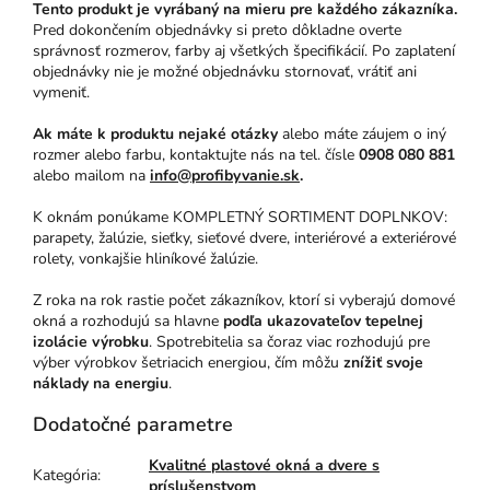
Tento produkt je vyrábaný na mieru pre každého zákazníka.
Pred dokončením objednávky si preto dôkladne overte
správnosť rozmerov, farby aj všetkých špecifikácií. Po zaplatení
objednávky nie je možné objednávku stornovať, vrátiť ani
vymeniť.
Ak máte k produktu nejaké otázky
alebo máte záujem o iný
rozmer alebo farbu, kontaktujte nás na tel. čísle
0908 080 881
alebo mailom na
info@profibyvanie.sk
.
K oknám ponúkame KOMPLETNÝ SORTIMENT DOPLNKOV:
parapety, žalúzie, sieťky, sieťové dvere, interiérové a exteriérové
rolety, vonkajšie hliníkové žalúzie.
Z roka na rok rastie počet zákazníkov, ktorí si vyberajú domové
okná a rozhodujú sa hlavne
podľa ukazovateľov tepelnej
izolácie výrobku
. Spotrebitelia sa čoraz viac rozhodujú pre
výber výrobkov šetriacich energiou, čím môžu
znížiť svoje
náklady na energiu
.
Dodatočné parametre
Kvalitné plastové okná a dvere s
Kategória
:
príslušenstvom