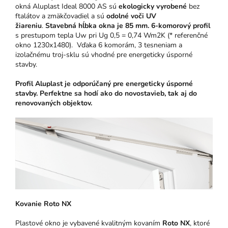
okná Aluplast Ideal 8000 AS sú
ekologicky vyrobené
bez
ftalátov a zmäkčovadiel a sú
odolné voči UV
žiareniu
.
Stavebná hĺbka okna je 85 mm.
6-komorový profil
s prestupom tepla Uw pri Ug 0,5 = 0,74 Wm2K (* referenčné
okno 1230x1480). Vďaka 6 komorám, 3 tesneniam a
izolačnému troj-sklu sú vhodné pre energeticky úsporné
stavby.
Profil Aluplast je odporúčaný pre energeticky úsporné
stavby. Perfektne sa hodí ako do novostavieb, tak aj do
renovovaných objektov.
Kovanie Roto NX
Plastové okno je vybavené kvalitným kovaním
Roto NX
, ktoré