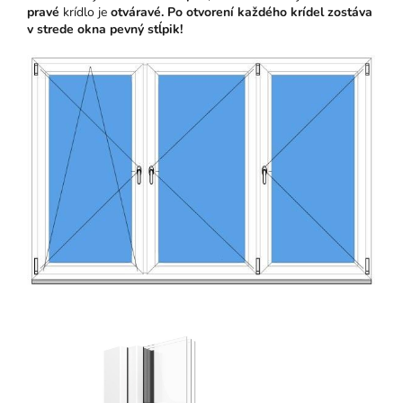
pravé
krídlo je
otváravé
. Po otvorení každého krídel zostáva
v strede okna pevný stĺpik!