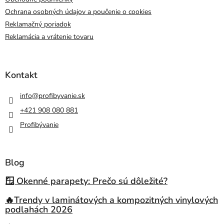
Ochrana osobných údajov a poučenie o cookies
Reklamačný poriadok
Reklamácia a vrátenie tovaru
Kontakt
info
@
profibyvanie.sk
+421 908 080 881
Profibývanie
Blog
🪟 Okenné parapety: Prečo sú dôležité?
🔥Trendy v laminátových a kompozitných vinylových
podlahách 2026