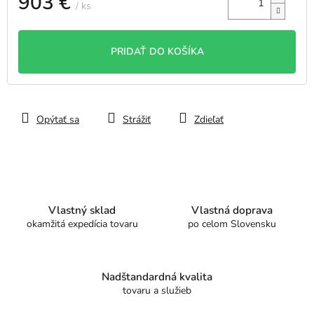
903 €
/ ks
Jednotková
cena:
PRIDAŤ DO KOŠÍKA
Opýtať sa
Strážiť
Zdieľať
Vlastný sklad
Vlastná doprava
okamžitá expedícia tovaru
po celom Slovensku
Nadštandardná kvalita
tovaru a služieb