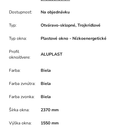
Dostupnosť
:
Na objednávku
Typ
:
Otváravo-sklopné, Trojkrídlové
Typ okna
:
Plastové okno - Nízkoenergetické
Profil
ALUPLAST
okno/dvere
:
Farba
:
Biela
Farba zvnútra
:
Biela
Farba zvonka
:
Biela
Šírka okna
:
2370 mm
Výška okna
:
1550 mm