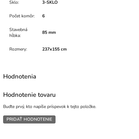
Sklo
:
3-SKLO
Počet komôr
:
6
Stavebná
85 mm
hĺbka
:
Rozmery
:
237x155 cm
Hodnotenie tovaru
Buďte prvý, kto napíše príspevok k tejto položke.
PRIDAŤ HODNOTENIE
Z