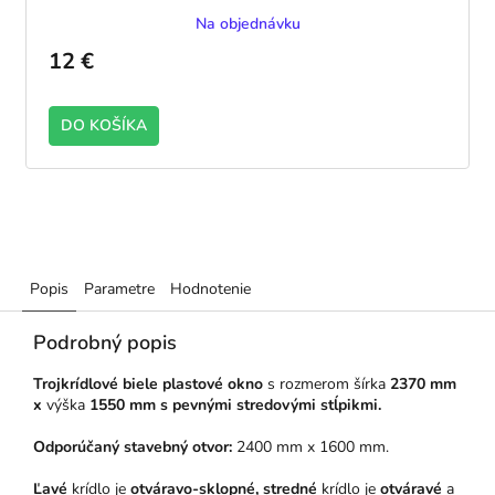
Na objednávku
12 €
DO KOŠÍKA
Popis
Parametre
Hodnotenie
Podrobný popis
Trojkrídlové biele plastové okno
s rozmerom šírka
2370 mm
x
výška
1550 mm s pevnými stredovými stĺpikmi.
Odporúčaný stavebný otvor:
2400 mm x 1600 mm.
Ľavé
krídlo je
otváravo-sklopné, stredné
krídlo je
otváravé
a