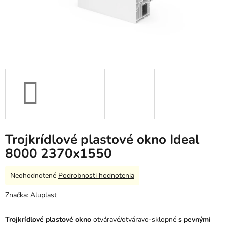
Trojkrídlové plastové okno Ideal
8000 2370x1550
Priemerné
Neohodnotené
Podrobnosti hodnotenia
hodnotenie
produktu
Značka:
Aluplast
je
0,0
Trojkrídlové plastové okno
otváravé/otváravo-sklopné
s pevnými
z