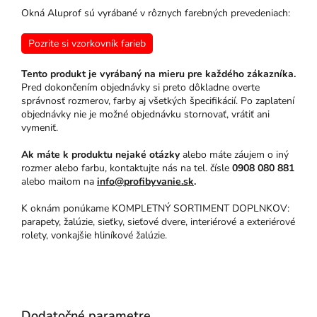
Okná Aluprof sú vyrábané v rôznych farebných prevedeniach:
Pozrite si vzorkovník farieb
Tento produkt je vyrábaný na mieru pre každého zákazníka.
Pred dokončením objednávky si preto dôkladne overte
správnosť rozmerov, farby aj všetkých špecifikácií. Po zaplatení
objednávky nie je možné objednávku stornovať, vrátiť ani
vymeniť.
Ak máte k produktu nejaké otázky
alebo máte záujem o iný
rozmer alebo farbu, kontaktujte nás na tel. čísle
0908 080 881
alebo mailom na
info@profibyvanie.sk
.
K oknám ponúkame KOMPLETNÝ SORTIMENT DOPLNKOV:
parapety, žalúzie, sieťky, sieťové dvere, interiérové a exteriérové
rolety, vonkajšie hliníkové žalúzie.
Dodatočné parametre