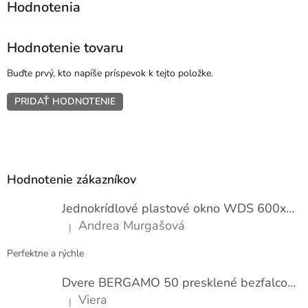
Hodnotenie tovaru
Buďte prvý, kto napíše príspevok k tejto položke.
PRIDAŤ HODNOTENIE
Z
á
p
Hodnotenie zákazníkov
ä
t
Jednokrídlové plastové okno WDS 600x1000
i
Andrea Murgašová
|
e
Hodnotenie produktu je 5 z 5 hviezdičiek.
Perfektne a rýchle
Dvere BERGAMO 50 presklené bezfalcové EXTRA
Viera
|
Hodnotenie produktu je 5 z 5 hviezdičiek.