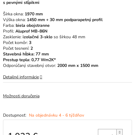
s pevnými stĺpikmi
5
hviezdičiek.
Šírka okna:
1970 mm
Výška okna:
1450 mm + 30 mm podparapetný profil
Farba:
biela obojstranne
Profil:
Aluprof MB-86N
Zasklenie:
izolačné 3-sklo
so šírkou 48 mm
Počet komôr:
3
Počet tesnení:
2
Stavebná hĺbka: 77 mm
Prestup tepla: 0,77 Wm2K*
Odporúčaný stavebný otvor:
2000 mm x 1500 mm
Detailné informácie
Možnosti doručenia
Na objednávku 4 - 6 týždňov