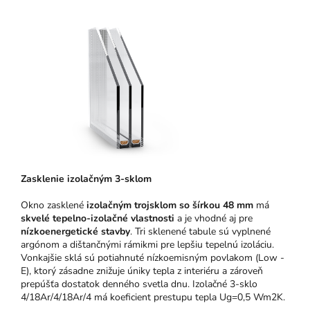
Zasklenie izolačným 3-sklom
Okno zasklené
izolačným trojsklom so šírkou 48 mm
má
skvelé tepelno-izolačné vlastnosti
a je vhodné aj pre
nízkoenergetické stavby
. Tri sklenené tabule sú vyplnené
argónom a dištančnými rámikmi pre lepšiu tepelnú izoláciu.
Vonkajšie sklá sú potiahnuté nízkoemisným povlakom (Low -
E), ktorý zásadne znižuje úniky tepla z interiéru a zároveň
prepúšťa dostatok denného svetla dnu. Izolačné 3-sklo
4/18Ar/4/18Ar/4 má koeficient prestupu tepla Ug=0,5 Wm2K.