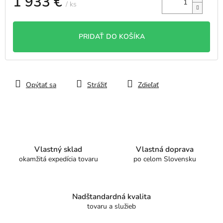
1 933 €
/ ks
Jednotková
cena:
PRIDAŤ DO KOŠÍKA
Opýtať sa
Strážiť
Zdieľať
Vlastný sklad
Vlastná doprava
okamžitá expedícia tovaru
po celom Slovensku
Nadštandardná kvalita
tovaru a služieb