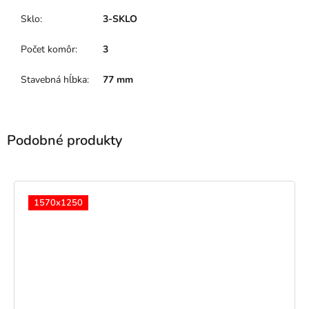
Sklo
:
3-SKLO
Počet komôr
:
3
Stavebná hĺbka
:
77 mm
1570x1250