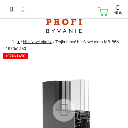
Prejsť
na
NÁKU
obsah
KOŠÍK
Domov
/
Hliníkové okná
/
Trojkrídlové hliníkové okno MB-86N
1970x1450
1970x1450