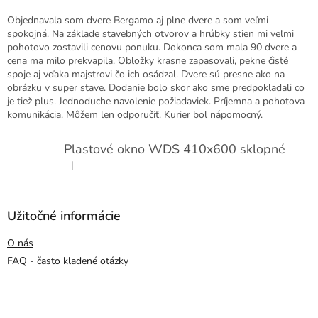
Objednavala som dvere Bergamo aj plne dvere a som veľmi
spokojná. Na základe stavebných otvorov a hrúbky stien mi veľmi
pohotovo zostavili cenovu ponuku. Dokonca som mala 90 dvere a
cena ma milo prekvapila. Obložky krasne zapasovali, pekne čisté
spoje aj vďaka majstrovi čo ich osádzal. Dvere sú presne ako na
obrázku v super stave. Dodanie bolo skor ako sme predpokladali co
je tiež plus. Jednoduche navolenie požiadaviek. Príjemna a pohotova
komunikácia. Môžem len odporučiť. Kurier bol nápomocný.
Plastové okno WDS 410x600 sklopné
|
Hodnotenie produktu je 5 z 5 hviezdičiek.
Užitočné informácie
O nás
FAQ - často kladené otázky