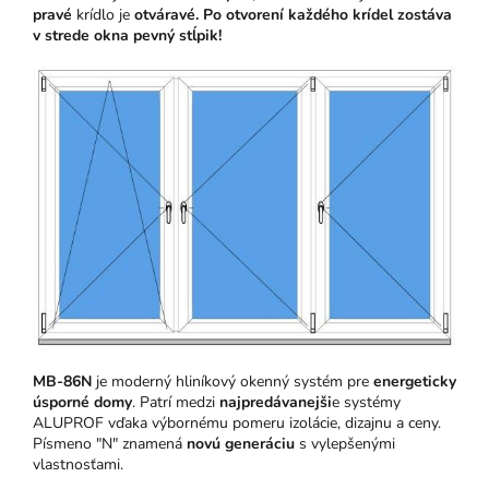
pravé
krídlo je
otváravé
. Po otvorení každého krídel zostáva
v strede okna pevný stĺpik!
MB-86N
je moderný hliníkový okenný systém pre
energeticky
úsporné domy
. Patrí medzi
najpredávanejši
e systémy
ALUPROF vďaka výbornému pomeru izolácie, dizajnu a ceny.
Písmeno "N" znamená
novú generáciu
s vylepšenými
vlastnosťami.