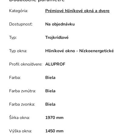
Kategória
:
Prémiové hliníkové okná a dvere
Dostupnosť
:
Na objednávku
Typ
:
Trojkrídlové
Typ okna
:
Hliníkové okno - Nízkoenergetické
Profil okno/dvere
:
ALUPROF
Farba
:
Biela
Farba zvnútra
:
Biela
Farba zvonka
:
Biela
Šírka okna
:
1970 mm
Výška okna
:
1450 mm