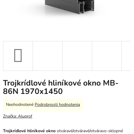
Trojkrídlové hliníkové okno MB-
86N 1970x1450
Priemerné
Neohodnotené
Podrobnosti hodnotenia
hodnotenie
produktu
Značka:
Aluprof
je
0,0
Trojkrídlové hliníkové okno
otváravé/otváravé/otváravo-sklopné
z