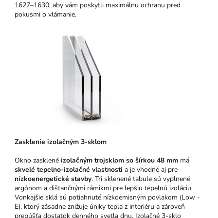
1627–1630, aby vám poskytli maximálnu ochranu pred
pokusmi o vlámanie.
Zasklenie izolačným 3-sklom
Okno zasklené
izolačným trojsklom so šírkou 48 mm
má
skvelé tepelno-izolačné vlastnosti
a je vhodné aj pre
nízkoenergetické stavby
. Tri sklenené tabule sú vyplnené
argónom a dištančnými rámikmi pre lepšiu tepelnú izoláciu.
Vonkajšie sklá sú potiahnuté nízkoemisným povlakom (Low -
E), ktorý zásadne znižuje úniky tepla z interiéru a zároveň
prepúšťa dostatok denného svetla dnu. Izolačné 3-sklo