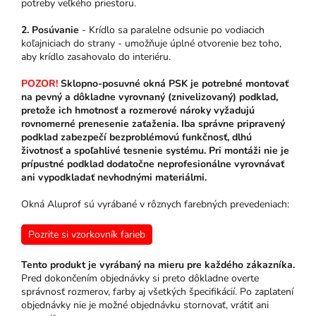
potreby veľkého priestoru.
2. Posúvanie
- Krídlo sa paralelne odsunie po vodiacich
koľajniciach do strany - umožňuje úplné otvorenie bez toho,
aby krídlo zasahovalo do interiéru.
POZOR!
Sklopno-posuvné okná PSK je potrebné montovať
na pevný a dôkladne vyrovnaný (znivelizovaný) podklad,
pretože ich hmotnosť a rozmerové nároky vyžadujú
rovnomerné prenesenie zaťaženia. Iba správne pripravený
podklad zabezpečí bezproblémovú funkčnosť, dlhú
životnosť a spoľahlivé tesnenie systému. Pri montáži nie je
prípustné podklad dodatočne neprofesionálne vyrovnávať
ani vypodkladať nevhodnými materiálmi.
Okná Aluprof sú vyrábané v rôznych farebných prevedeniach:
Pozrite si vzorkovník farieb
Tento produkt je vyrábaný na mieru pre každého zákazníka.
Pred dokončením objednávky si preto dôkladne overte
správnosť rozmerov, farby aj všetkých špecifikácií. Po zaplatení
objednávky nie je možné objednávku stornovať, vrátiť ani