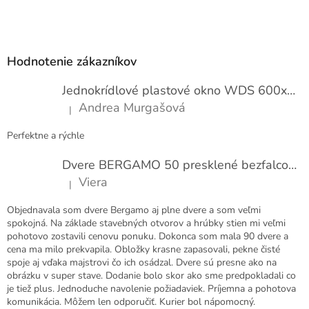
Z
á
p
Hodnotenie zákazníkov
ä
t
Jednokrídlové plastové okno WDS 600x1000
i
Andrea Murgašová
|
e
Hodnotenie produktu je 5 z 5 hviezdičiek.
Perfektne a rýchle
Dvere BERGAMO 50 presklené bezfalcové EXTRA
Viera
|
Hodnotenie produktu je 5 z 5 hviezdičiek.
Objednavala som dvere Bergamo aj plne dvere a som veľmi
spokojná. Na základe stavebných otvorov a hrúbky stien mi veľmi
pohotovo zostavili cenovu ponuku. Dokonca som mala 90 dvere a
cena ma milo prekvapila. Obložky krasne zapasovali, pekne čisté
spoje aj vďaka majstrovi čo ich osádzal. Dvere sú presne ako na
obrázku v super stave. Dodanie bolo skor ako sme predpokladali co
je tiež plus. Jednoduche navolenie požiadaviek. Príjemna a pohotova
komunikácia. Môžem len odporučiť. Kurier bol nápomocný.