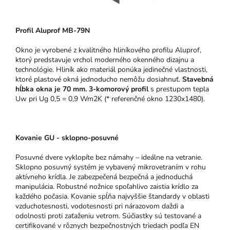
Pro
fil Aluprof MB-79N
Okno je vyrobené z kvalitného hliníkového profilu Aluprof,
ktorý predstavuje vrchol moderného okenného dizajnu a
technológie.
Hliník ako materiál ponúka jedinečné vlastnosti,
ktoré plastové okná jednoducho nemôžu dosiahnuť.
Stavebná
hĺbka okna je 70 mm.
3-komorový profil
s prestupom tepla
Uw pri Ug 0,5 = 0,9 Wm2K (* referenčné okno 1230x1480).
Kovanie GU - sklopno-posuvné
Posuvné dvere vyklopíte bez námahy – ideálne na vetranie.
Sklopno posuvný systém je vybavený mikrovetraním v rohu
aktívneho krídla. Je zabezpečená bezpečná a jednoduchá
manipulácia. Robustné nožnice spoľahlivo zaistia krídlo za
každého počasia. Kovanie spĺňa najvyššie štandardy v oblasti
vzduchotesnosti, vodotesnosti pri nárazovom daždi a
odolnosti proti zaťaženiu vetrom. Súčiastky sú testované a
certifikované v rôznych bezpečnostných triedach podľa EN