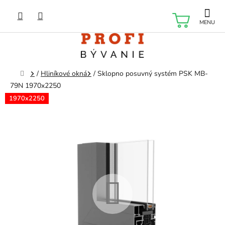
Prejsť
na
NÁKU
obsah
KOŠÍK
Domov
/
Hliníkové okná
/
Sklopno posuvný systém PSK MB-
79N 1970x2250
1970x2250