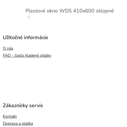
Plastové okno WDS 410x600 sklopné
|
Hodnotenie produktu je 5 z 5 hviezdičiek.
Užitočné informácie
O nás
FAQ - často kladené otázky
Zákaznícky servis
Kontakt
Doprava a platba