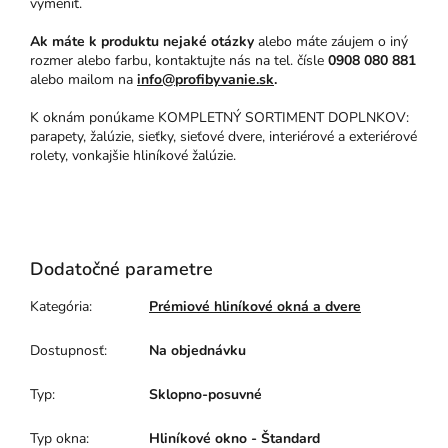
vymeniť.
Ak máte k produktu nejaké otázky
alebo máte záujem o iný
rozmer alebo farbu, kontaktujte nás na tel. čísle
0908 080 881
alebo mailom na
info@profibyvanie.sk
.
K oknám ponúkame KOMPLETNÝ SORTIMENT DOPLNKOV:
parapety, žalúzie, sieťky, sieťové dvere, interiérové a exteriérové
rolety, vonkajšie hliníkové žalúzie.
Dodatočné parametre
Kategória
:
Prémiové hliníkové okná a dvere
Dostupnosť
:
Na objednávku
Typ
:
Sklopno-posuvné
Typ okna
:
Hliníkové okno - Štandard