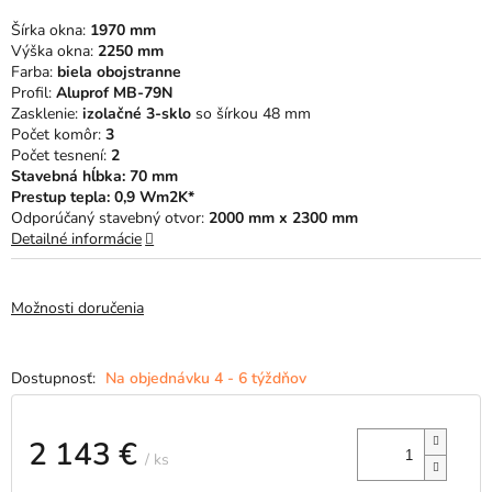
5
Šírka okna:
1970 mm
hviezdičiek.
Výška okna:
2250 mm
Farba:
biela obojstranne
Profil:
Aluprof MB-79N
Zasklenie:
izolačné 3-sklo
so šírkou 48 mm
Počet komôr:
3
Počet tesnení:
2
Stavebná hĺbka: 70 mm
Prestup tepla: 0,9 Wm2K*
Odporúčaný stavebný otvor:
2000 mm x 2300 mm
Detailné informácie
Možnosti doručenia
Na objednávku 4 - 6 týždňov
2 143 €
/ ks
Jednotková