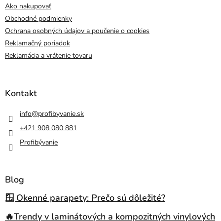
Ako nakupovať
Obchodné podmienky
Ochrana osobných údajov a poučenie o cookies
Reklamačný poriadok
Reklamácia a vrátenie tovaru
Kontakt
info
@
profibyvanie.sk
+421 908 080 881
Profibývanie
Blog
🪟 Okenné parapety: Prečo sú dôležité?
🔥Trendy v laminátových a kompozitných vinylových