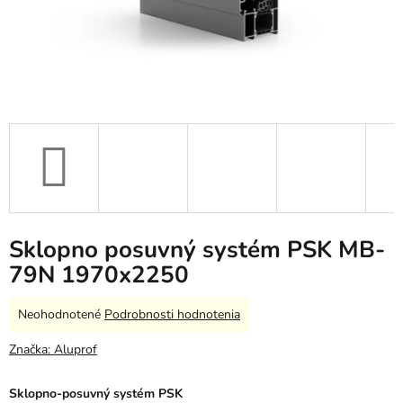
Sklopno posuvný systém PSK MB-
79N 1970x2250
Priemerné
Neohodnotené
Podrobnosti hodnotenia
hodnotenie
produktu
Značka:
Aluprof
je
0,0
Sklopno-posuvný systém PSK
z