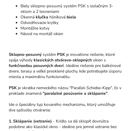
Biely sklopno-posuvný systém PSK s izolačným 3-
sklom a 2 tesneniami
Okenná
kľučka
hliníková
biela
Odvodňovacie krytky
Montážne kotvy
Návod na montáž okien
Sklopno-posuvný
systém
PSK
je inovatívne riešenie, ktoré
spája výhody
klasických otváravo-sklopných
okien s
funkčnosťou posuvných dverí
. Ideálne riešenie pre balkónové
dvere, terasy a veľké presklené plochy, kde potrebujete úsporu
miesta a maximálnu funkcionalitu.
PSK
je skratka nemeckého názvu "Parallel-Schiebe-Kipp", čo v
preklade znamená
"paralelné posúvanie a sklápanie"
.
Ide o špeciálny typ kovaného mechanizmu, ktorý umožňuje
dva spôsoby otvárania:
1. Sklápanie (vetranie)
- Krídlo sa dá sklopiť dovnútra
podobne ako klasické okno - ideálne pre jemné vetranie bez