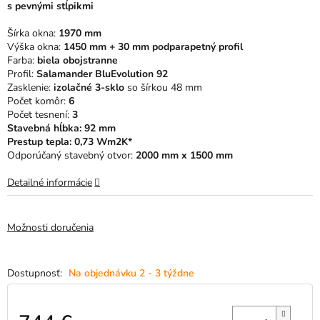
s pevnými stĺpikmi
5
hviezdičiek.
Šírka okna:
1970 mm
Výška okna:
1450 mm + 30 mm podparapetný profil
Farba:
biela obojstranne
Profil:
Salamander BluEvolution 92
Zasklenie:
izolačné 3-sklo
so šírkou 48 mm
Počet komôr:
6
Počet tesnení:
3
Stavebná hĺbka: 92 mm
Prestup tepla: 0,73 Wm2K*
Odporúčaný stavebný otvor:
2000 mm x 1500 mm
Detailné informácie
Možnosti doručenia
Na objednávku 2 - 3 týždne