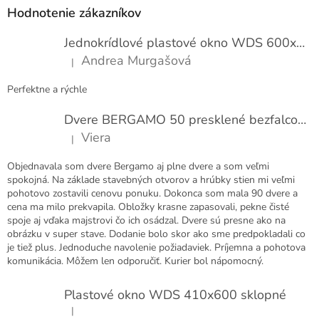
p
Hodnotenie zákazníkov
ä
t
Jednokrídlové plastové okno WDS 600x1000
i
Andrea Murgašová
|
e
Hodnotenie produktu je 5 z 5 hviezdičiek.
Perfektne a rýchle
Dvere BERGAMO 50 presklené bezfalcové EXTRA
Viera
|
Hodnotenie produktu je 5 z 5 hviezdičiek.
Objednavala som dvere Bergamo aj plne dvere a som veľmi
spokojná. Na základe stavebných otvorov a hrúbky stien mi veľmi
pohotovo zostavili cenovu ponuku. Dokonca som mala 90 dvere a
cena ma milo prekvapila. Obložky krasne zapasovali, pekne čisté
spoje aj vďaka majstrovi čo ich osádzal. Dvere sú presne ako na
obrázku v super stave. Dodanie bolo skor ako sme predpokladali co
je tiež plus. Jednoduche navolenie požiadaviek. Príjemna a pohotova
komunikácia. Môžem len odporučiť. Kurier bol nápomocný.
Plastové okno WDS 410x600 sklopné
|
Hodnotenie produktu je 5 z 5 hviezdičiek.