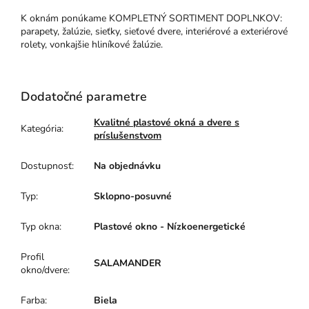
K oknám ponúkame KOMPLETNÝ SORTIMENT DOPLNKOV:
parapety, žalúzie, sieťky, sieťové dvere, interiérové a exteriérové
rolety, vonkajšie hliníkové žalúzie.
Dodatočné parametre
Kvalitné plastové okná a dvere s
Kategória
:
príslušenstvom
Dostupnosť
:
Na objednávku
Typ
:
Sklopno-posuvné
Typ okna
:
Plastové okno - Nízkoenergetické
Profil
SALAMANDER
okno/dvere
:
Farba
:
Biela