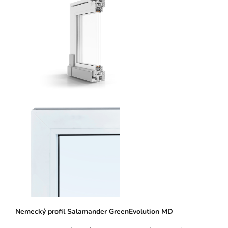
N
emeck
ý pro
fil Salamander GreenEvolution MD