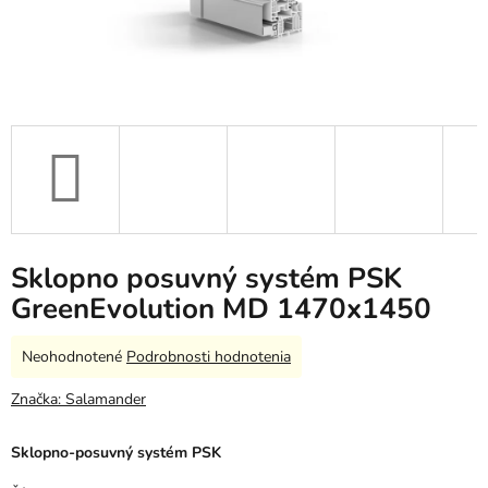
Sklopno posuvný systém PSK
GreenEvolution MD 1470x1450
Priemerné
Neohodnotené
Podrobnosti hodnotenia
hodnotenie
produktu
Značka:
Salamander
je
0,0
Sklopno-posuvný systém PSK
z
5