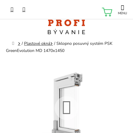
Prejsť
na
NÁKU
obsah
KOŠÍK
Domov
/
Plastové okná
/
Sklopno posuvný systém PSK
GreenEvolution MD 1470x1450