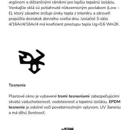
argónom a dištančnými rámikmi pre lepšiu tepelnú izoláciu.
Vonkajšie sklá sú potiahnuté nízkoemisným povlakom (Low -
E), ktorý zásadne znižuje úniky tepla z interiéru a zároveň
prepúšťa dostatok denného svetla dnu. Izolačné 3-sklo
4/16Ar/4/16Ar/4 má koeficient prestupu tepla Ug=0,6 Wm2K.
Tesnenie
Plastové okno je vybavené
tromi tesneniami
zabezpečujúcimi
skvelú vzduchotesnosť, vodotesnosť a tepelnú izoláciu.
EPDM
tesnenie
je odolné voči poveternostným vplyvom, UV žiareniu
a má dlhú životnosť.