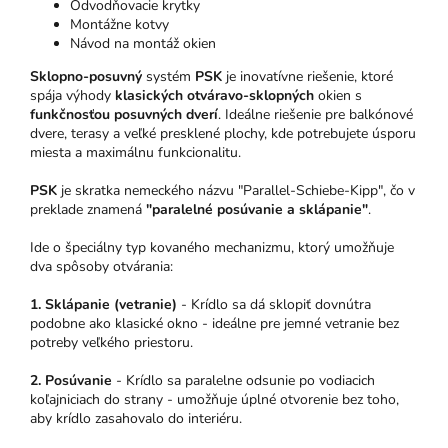
Odvodňovacie krytky
Montážne kotvy
Návod na montáž okien
Sklopno-posuvný
systém
PSK
je inovatívne riešenie, ktoré
spája výhody
klasických otváravo-sklopných
okien s
funkčnosťou posuvných dverí
. Ideálne riešenie pre balkónové
dvere, terasy a veľké presklené plochy, kde potrebujete úsporu
miesta a maximálnu funkcionalitu.
PSK
je skratka nemeckého názvu "Parallel-Schiebe-Kipp", čo v
preklade znamená
"paralelné posúvanie a sklápanie"
.
Ide o špeciálny typ kovaného mechanizmu, ktorý umožňuje
dva spôsoby otvárania:
1. Sklápanie (vetranie)
- Krídlo sa dá sklopiť dovnútra
podobne ako klasické okno - ideálne pre jemné vetranie bez
potreby veľkého priestoru.
2. Posúvanie
- Krídlo sa paralelne odsunie po vodiacich
koľajniciach do strany - umožňuje úplné otvorenie bez toho,
aby krídlo zasahovalo do interiéru.