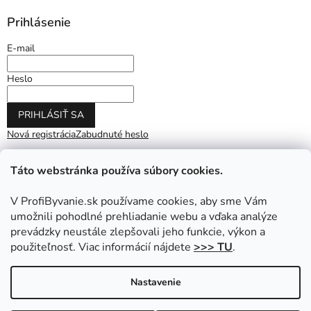
Prihlásenie
E-mail
Heslo
PRIHLÁSIŤ SA
Nová registrácia
Zabudnuté heslo
Táto webstránka používa súbory cookies.
V ProfiByvanie.sk používame cookies, aby sme Vám
umožnili pohodlné prehliadanie webu a vďaka analýze
prevádzky neustále zlepšovali jeho funkcie, výkon a
použiteľnosť. Viac informácií nájdete
>>> TU
.
Vytvoril Shoptet
|
Upravil Balkys
Nastavenie