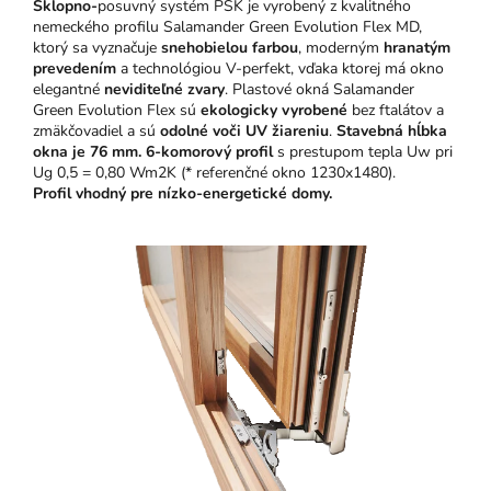
Sklopno-
posuvný systém PSK je vyrobený z kvalitného
nemeckého profilu Salamander Green Evolution Flex MD,
ktorý sa vyznačuje
snehobielou farbou
, moderným
hranatým
prevedením
a technológiou V-perfekt, vďaka ktorej má okno
elegantné
neviditeľné zvary
. Plastové okná Salamander
Green Evolution Flex sú
ekologicky vyrobené
bez ftalátov a
zmäkčovadiel a sú
odolné voči UV žiareniu
.
Stavebná hĺbka
okna je 76 mm.
6-komorový profil
s prestupom tepla Uw pri
Ug 0,5 = 0,80 Wm2K (* referenčné okno 1230x1480).
Profil vhodný pre nízko-energetické domy.