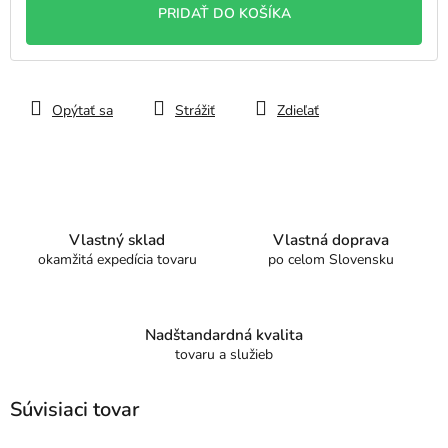
PRIDAŤ DO KOŠÍKA
Opýtať sa
Strážiť
Zdieľať
Vlastný sklad
Vlastná doprava
okamžitá expedícia tovaru
po celom Slovensku
Nadštandardná kvalita
tovaru a služieb
Súvisiaci tovar