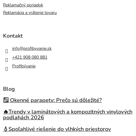
Reklamačný poriadok
Reklamácia a vrátenie tovaru
Kontakt
info
@
profibyvanie.sk
+421 908 080 881
Profibývanie
Blog
🪟 Okenné parapety: Prečo sú dôležité?
🔥Trendy v laminátových a kompozitných vinylových
podlahách 2026
💧Spoľahlivé riešenie do vlhkých priestorov