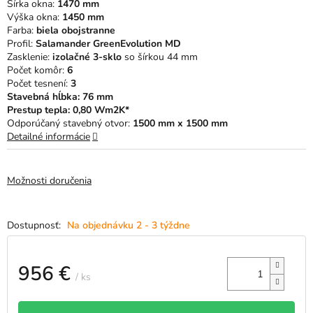
Šírka okna:
1470 mm
hviezdičiek.
Výška okna:
1450 mm
Farba:
biela obojstranne
Profil:
Salamander GreenEvolution MD
Zasklenie:
izolačné 3-sklo
so šírkou 44 mm
Počet komôr:
6
Počet tesnení:
3
Stavebná hĺbka: 76 mm
Prestup tepla: 0,80 Wm2K*
Odporúčaný stavebný otvor:
1500 mm x 1500 mm
Detailné informácie
Možnosti doručenia
Na objednávku 2 - 3 týždne
956 €
/ ks
Jednotková
cena: