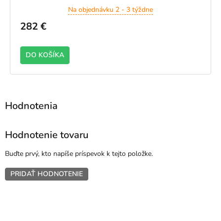
Na objednávku 2 - 3 týždne
282 €
DO KOŠÍKA
Hodnotenie tovaru
Buďte prvý, kto napíše príspevok k tejto položke.
PRIDAŤ HODNOTENIE
Z
á