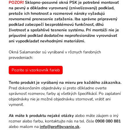
POZOR!
Sklopno-posuvné okná PSK je potrebné montovať
na pevný a dôkladne vyrovnaný (znivelizovaný) podklad,
pretože ich hmotnosť a rozmerové nároky vyžadujú
rovnomerné prenesenie zaťaženia. Iba správne pripravený
podklad zabezpečí bezproblémovú funkčnosť, dlhú
životnosť a spoľahlivé tesnenie systému. Pri montáži nie je
prípustné podklad dodatočne neprofesionálne vyrovnávať
ani vypodkladať nevhodnými materiálmi.
Okná Salamander sú vyrábané v rôznych farebných
prevedeniach:
Pozrite si vzorkovník farieb
Tento produkt je vyrábaný na mieru pre každého zákazníka.
Pred dokončením objednávky si preto dôkladne overte
správnosť rozmerov, farby aj všetkých špecifikácií. Po zaplatení
objednávky nie je možné objednávku stornovať, vrátiť ani
vymeniť.
Ak máte k produktu nejaké otázky
alebo máte záujem o iný
rozmer alebo farbu, kontaktujte nás na tel. čísle
0908 080 881
alebo mailom na
info@profibyvanie.sk
.