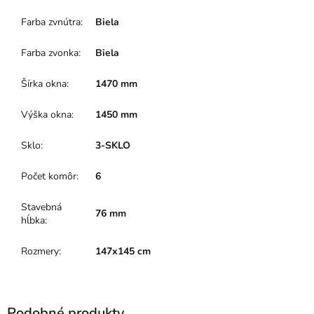
Farba zvnútra
:
Biela
Farba zvonka
:
Biela
Šírka okna
:
1470 mm
Výška okna
:
1450 mm
Sklo
:
3-SKLO
Počet komôr
:
6
Stavebná
76 mm
hĺbka
:
Rozmery
:
147x145 cm