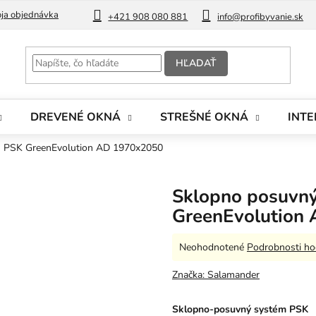
ja objednávka
Blog
+421 908 080 881
info@profibyvanie.sk
HĽADAŤ
DREVENÉ OKNÁ
STREŠNÉ OKNÁ
INTE
m PSK GreenEvolution AD 1970x2050
Sklopno posuvn
GreenEvolution
Priemerné
Neohodnotené
Podrobnosti ho
hodnotenie
produktu
Značka:
Salamander
je
0,0
Sklopno-posuvný systém PSK
z