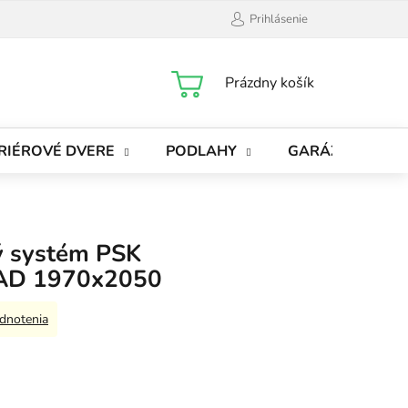
Prihlásenie
NÁKUPNÝ
Prázdny košík
KOŠÍK
RIÉROVÉ DVERE
PODLAHY
GARÁŽOVÉ BRÁ
ý systém PSK
 AD 1970x2050
dnotenia