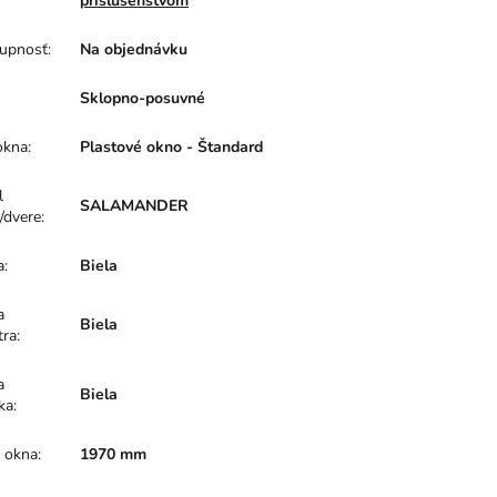
príslušenstvom
upnosť
:
Na objednávku
Sklopno-posuvné
okna
:
Plastové okno - Štandard
l
SALAMANDER
/dvere
:
a
:
Biela
a
Biela
tra
:
a
Biela
ka
:
a okna
:
1970 mm