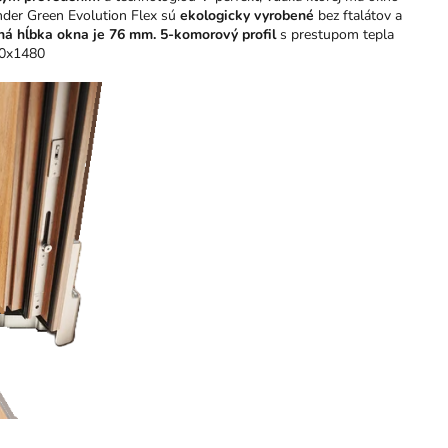
nder Green Evolution Flex sú
ekologicky vyrobené
bez ftalátov a
ná hĺbka okna je 76 mm.
5-komorový profil
s prestupom tepla
30x1480