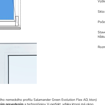
Výšk
Sklo
Poče
Stav
hĺbk
Rozm
ého nemeckého profilu Salamander Green Evolution Flex AD, ktorý
tým prevedením
a technológiou V-perfekt, vďaka ktorej má okno