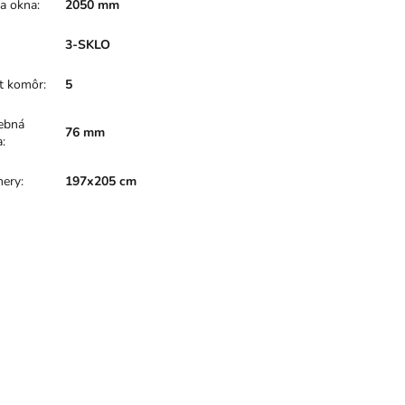
a okna
:
2050 mm
:
3-SKLO
t komôr
:
5
ebná
76 mm
a
:
ery
:
197x205 cm