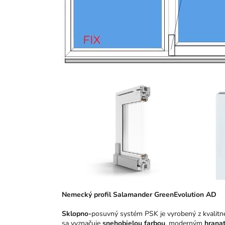
N
emeck
ý pro
fil Salamander GreenEvolution AD
Sklopno-
posuvný systém PSK je vyrobený z kvalitn
sa vyznačuje
snehobielou farbou
, moderným
hrana