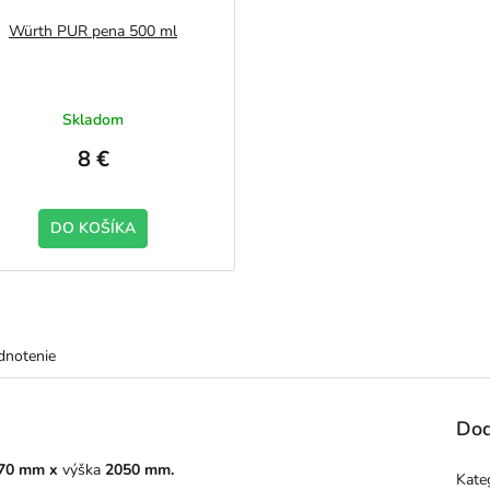
Würth PUR pena 500 ml
Skladom
8 €
DO KOŠÍKA
notenie
Dod
70 mm x
výška
2050 mm.
Kate