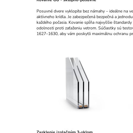
Posuvné dvere vyklopíte bez námahy – ideálne na v
aktívneho krídla. Je zabezpečená bezpečná a jednoduc
každého počasia. Kovanie spĺňa najvyššie štandardy 
odolnosti proti zaťaženiu vetrom. Súčiastky sú test
1627–1630, aby vám poskytli maximálnu ochranu p
Zasklenie izolačným 3-sklom