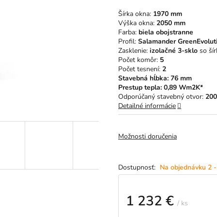
5
Šírka okna:
1970 mm
hviezdičiek.
Výška okna:
2050 mm
Farba:
biela obojstranne
Profil:
Salamander GreenEvolut
Zasklenie:
izolačné 3-sklo
so ší
Počet komôr:
5
Počet tesnení:
2
Stavebná hĺbka: 76 mm
Prestup tepla: 0,89 Wm2K*
Odporúčaný stavebný otvor:
200
Detailné informácie
Možnosti doručenia
Na objednávku 2 -
1 232 €
/ ks
Jednotková