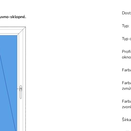
Dost
uvno
-sklopné.
Typ
:
Typ 
Profi
okno
Farb
Farb
zvnú
Farb
zvon
Šírk