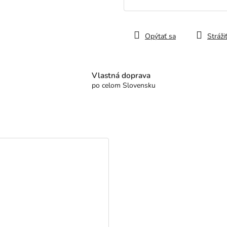
cena:
Opýtať sa
Stráži
Vlastná doprava
po celom Slovensku