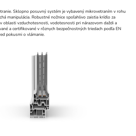
etranie. Sklopno posuvný systém je vybavený mikrovetraním v rohu
há manipulácia. Robustné nožnice spoľahlivo zaistia krídlo za
v oblasti vzduchotesnosti, vodotesnosti pri nárazovom daždi a
ované a certifikované v rôznych bezpečnostných triedach podľa EN
red pokusmi o vlámanie.