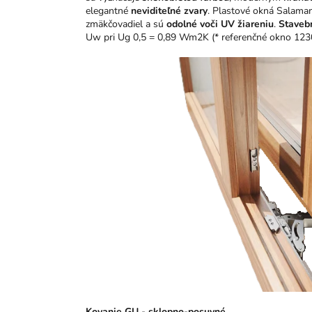
elegantné
neviditeľné zvary
. Plastové okná Salama
zmäkčovadiel a sú
odolné voči UV žiareniu
.
Staveb
Uw pri Ug 0,5 = 0,89 Wm2K (* referenčné okno 12
Kovanie GU - sklopno-posuvné