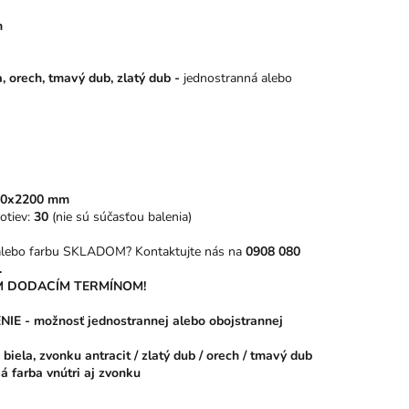
m
a, orech, tmavý dub, zlatý dub -
jednostranná alebo
00x2200 mm
otiev:
30
(nie sú súčasťou balenia)
 alebo farbu SKLADOM? Kontaktujte nás na
0908 080
.
 DODACÍM TERMÍNOM!
 - možnosť jednostrannej alebo obojstrannej
biela, zvonku antracit / zlatý dub / orech / tmavý dub
á farba vnútri aj zvonku