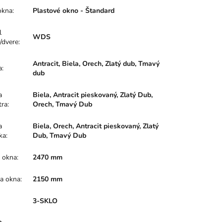
okna
:
Plastové okno - Štandard
l
WDS
/dvere
:
Antracit, Biela, Orech, Zlatý dub, Tmavý
a
:
dub
a
Biela, Antracit pieskovaný, Zlatý Dub,
tra
:
Orech, Tmavý Dub
a
Biela, Orech, Antracit pieskovaný, Zlatý
ka
:
Dub, Tmavý Dub
a okna
:
2470 mm
a okna
:
2150 mm
:
3-SKLO