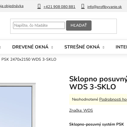
ja objednávka
Blog
+421 908 080 881
info@profibyvanie.sk
HĽADAŤ
DREVENÉ OKNÁ
STREŠNÉ OKNÁ
INTE
ém PSK 2470x2150 WDS 3-SKLO
Sklopno posuvn
WDS 3-SKLO
Priemerné
Neohodnotené
Podrobnosti ho
hodnotenie
produktu
Značka:
WDS
je
0,0
Sklopno-posuvný systém PSK
z