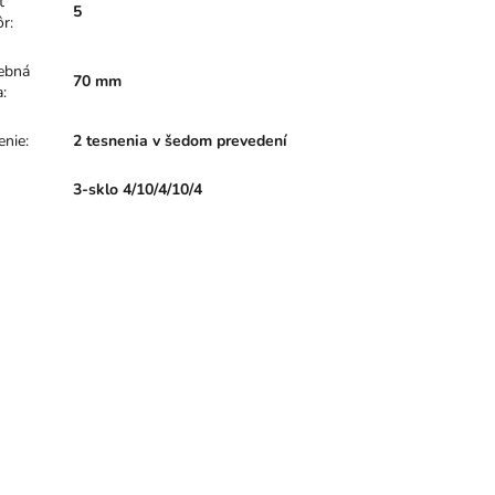
t
5
ôr
:
ebná
70 mm
a
:
enie
:
2 tesnenia v šedom prevedení
:
3-sklo 4/10/4/10/4