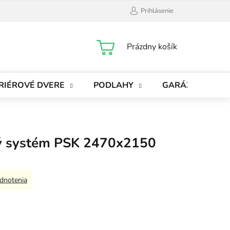
Prihlásenie
NÁKUPNÝ
Prázdny košík
KOŠÍK
RIÉROVÉ DVERE
PODLAHY
GARÁŽOVÉ BRÁ
ý systém PSK 2470x2150
dnotenia