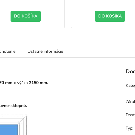
DO KOŠÍKA
DO KOŠÍKA
notenie
Ostatné informácie
Dod
70 mm x
výška
2150 mm.
Kate
Záru
uvno
-sklopné.
Dost
Typ
: