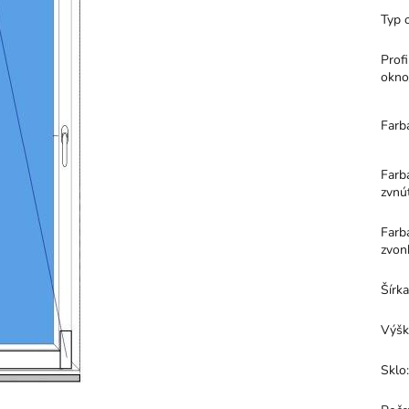
Typ 
Profi
okno
Farb
Farb
zvnú
Farb
zvon
Šírk
Výšk
Sklo