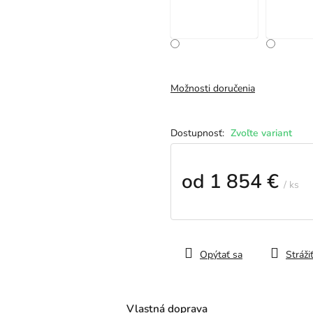
Možnosti doručenia
Zvoľte variant
od
1 854 €
/ ks
Jednotková
cena:
Opýtať sa
Stráži
Vlastná doprava