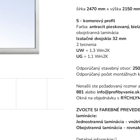
5
šírka
2470 mm
x
výška
2150 m
hviezdičiek.
5 - komorový profil
Farba:
antracit pieskovaný, biel
obojstranná laminácia
Izolačné dvojsklo 32 mm
2 tesnenia
UW
= 1,3 Wm2K
UG
= 1,1 Wm2K
Odporúčaný stavebný otvor:
25
Odporúčaný počet montážnych k
Nenašli ste požadovaný rozmer
881
alebo
info@profibyvanie.sk
Okná na objednávku s
RÝCHLYM
ZVOĽTE SI FAREBNÉ PREVEDENIE
laminácie:
Jednostranná laminácia - vnútri 
Obojstranná laminácia - rovnak
Detailné informácie