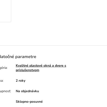
atočné parametre
Kvalitné plastové okná a dvere s
gória
:
príslušenstvom
ka
:
2 roky
upnosť
:
Na objednávku
Sklopno-posuvné