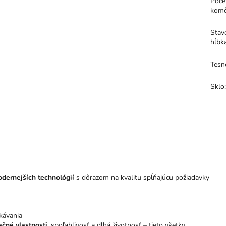
Poče
kom
Stav
hĺbk
Tesn
Sklo
dernejších technológií
s dôrazom na kvalitu spĺňajúcu požiadavky
kávania
ačné vlastnosti
, spoľahlivosť a dlhá životnosť – tieto všetky