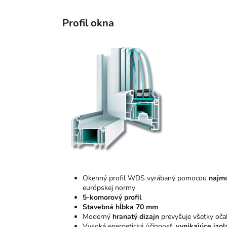
Profil okna
Okenný profil WDS vyrábaný pomocou
najmo
európskej normy
5-komorový profil
Stavebná hĺbka 70 mm
Moderný
hranatý dizajn
prevyšuje všetky oča
Vysoká energetická účinnosť,
vynikajúce izol