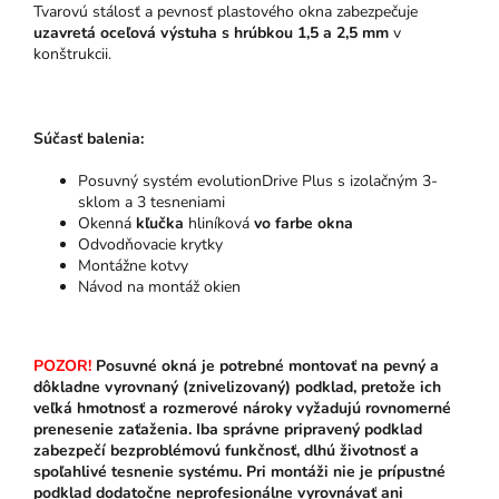
Tvarovú stálosť a pevnosť plastového okna zabezpečuje
uzavretá oceľová výstuha s hrúbkou 1,5 a 2,5 mm
v
konštrukcii.
Súčasť balenia:
Posuvný systém evolutionDrive Plus s izolačným 3-
sklom a 3 tesneniami
Okenná
kľučka
hliníková
vo farbe okna
Odvodňovacie krytky
Montážne kotvy
Návod na montáž okien
POZOR!
Posuvné okná je potrebné montovať na pevný a
dôkladne vyrovnaný (znivelizovaný) podklad, pretože ich
veľká hmotnosť a rozmerové nároky vyžadujú rovnomerné
prenesenie zaťaženia. Iba správne pripravený podklad
zabezpečí bezproblémovú funkčnosť, dlhú životnosť a
spoľahlivé tesnenie systému. Pri montáži nie je prípustné
podklad dodatočne neprofesionálne vyrovnávať ani