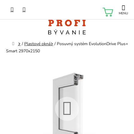
Prejsť
na
NÁKU
obsah
KOŠÍK
Domov
/
Plastové okná
/
Posuvný systém EvolutionDrive Plus+
Smart 2970x2150