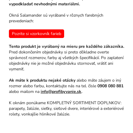
vypodkladať nevhodnými materiálmi.
Okná Salamander sú vyrábané v rôznych farebných
prevedeniach:
Pozrite si vzorkovník farieb
Tento produkt je vyrábaný na mieru pre každého zákazníka.
Pred dokončením objednávky si preto dôkladne overte
správnosť rozmerov, farby aj všetkých špecifikácií. Po zaplatení
objednávky nie je možné objednávku stornovať, vrátiť ani
vymeniť.
Ak máte k produktu nejaké otázky
alebo máte záujem o iný
rozmer alebo farbu, kontaktujte nás na tel. čísle
0908 080 881
alebo mailom na
info@profibyvanie.sk
.
K oknám ponúkame KOMPLETNÝ SORTIMENT DOPLNKOV:
parapety, žalúzie, sieťky, sieťové dvere, interiérové a exteriérové
rolety, vonkajšie hliníkové žalúzie.