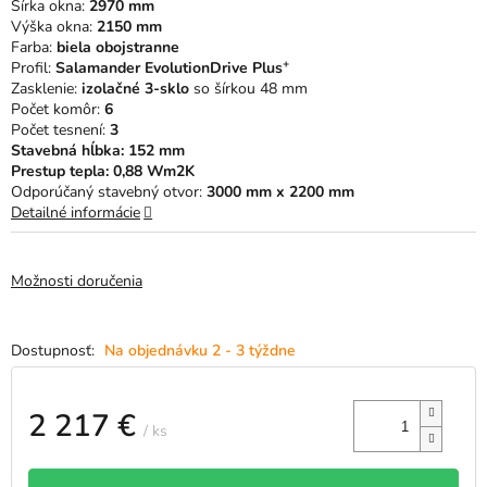
Šírka okna:
2970 mm
hviezdičiek.
Výška okna:
2150 mm
Farba:
biela obojstranne
+
Profil:
Salamander EvolutionDrive Plus
Zasklenie:
izolačné 3-sklo
so šírkou 48 mm
Počet komôr:
6
Počet tesnení:
3
Stavebná hĺbka: 152 mm
Prestup tepla: 0,88 Wm2K
Odporúčaný stavebný otvor:
3000 mm x 2200 mm
Detailné informácie
Možnosti doručenia
Na objednávku 2 - 3 týždne
2 217 €
/ ks
Jednotková
cena: