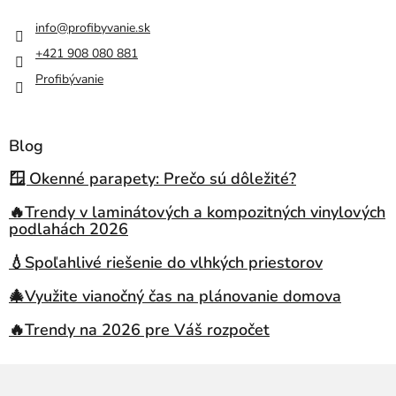
info
@
profibyvanie.sk
+421 908 080 881
Profibývanie
Blog
🪟 Okenné parapety: Prečo sú dôležité?
🔥Trendy v laminátových a kompozitných vinylových
podlahách 2026
💧Spoľahlivé riešenie do vlhkých priestorov
🎄Využite vianočný čas na plánovanie domova
🔥Trendy na 2026 pre Váš rozpočet