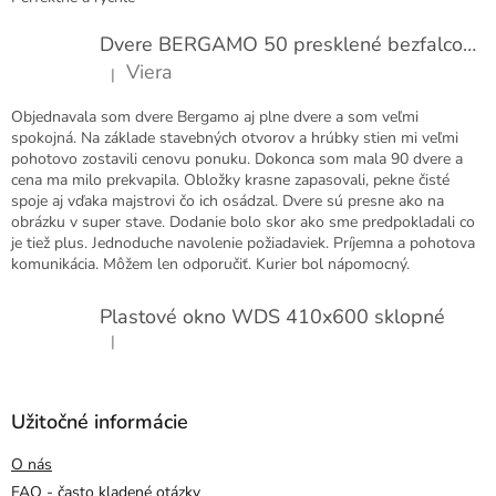
Dvere BERGAMO 50 presklené bezfalcové EXTRA
Viera
|
Hodnotenie produktu je 5 z 5 hviezdičiek.
Objednavala som dvere Bergamo aj plne dvere a som veľmi
spokojná. Na základe stavebných otvorov a hrúbky stien mi veľmi
pohotovo zostavili cenovu ponuku. Dokonca som mala 90 dvere a
cena ma milo prekvapila. Obložky krasne zapasovali, pekne čisté
spoje aj vďaka majstrovi čo ich osádzal. Dvere sú presne ako na
obrázku v super stave. Dodanie bolo skor ako sme predpokladali co
je tiež plus. Jednoduche navolenie požiadaviek. Príjemna a pohotova
komunikácia. Môžem len odporučiť. Kurier bol nápomocný.
Plastové okno WDS 410x600 sklopné
|
Hodnotenie produktu je 5 z 5 hviezdičiek.
Užitočné informácie
O nás
FAQ - často kladené otázky