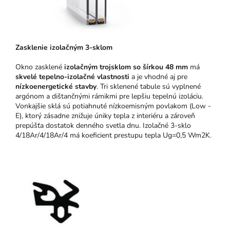
Zasklenie izolačným 3-sklom
Okno zasklené
izolačným trojsklom so šírkou 48 mm
má
skvelé tepelno-izolačné vlastnosti
a je vhodné aj pre
nízkoenergetické stavby
. Tri sklenené tabule sú vyplnené
argónom a dištančnými rámikmi pre lepšiu tepelnú izoláciu.
Vonkajšie sklá sú potiahnuté nízkoemisným povlakom (Low -
E), ktorý zásadne znižuje úniky tepla z interiéru a zároveň
prepúšťa dostatok denného svetla dnu. Izolačné 3-sklo
4/18Ar/4/18Ar/4 má koeficient prestupu tepla Ug=0,5 Wm2K.