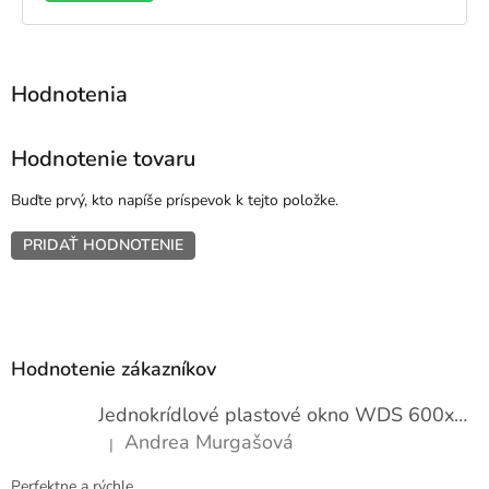
Hodnotenie tovaru
Buďte prvý, kto napíše príspevok k tejto položke.
PRIDAŤ HODNOTENIE
Z
á
p
Hodnotenie zákazníkov
ä
t
Jednokrídlové plastové okno WDS 600x1000
i
Andrea Murgašová
|
e
Hodnotenie produktu je 5 z 5 hviezdičiek.
Perfektne a rýchle