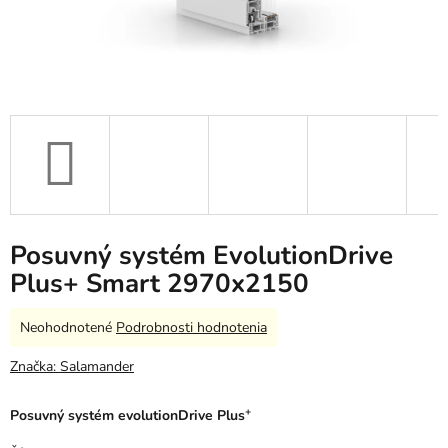
Posuvný systém EvolutionDrive
Plus+ Smart 2970x2150
Priemerné
Neohodnotené
Podrobnosti hodnotenia
hodnotenie
produktu
Značka:
Salamander
je
0,0
+
Posuvný systém evolutionDrive Plus
z
5