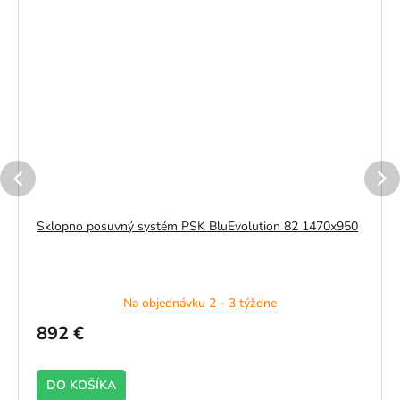
Sklopno posuvný systém PSK BluEvolution 82 1470x950
Na objednávku 2 - 3 týždne
892 €
DO KOŠÍKA