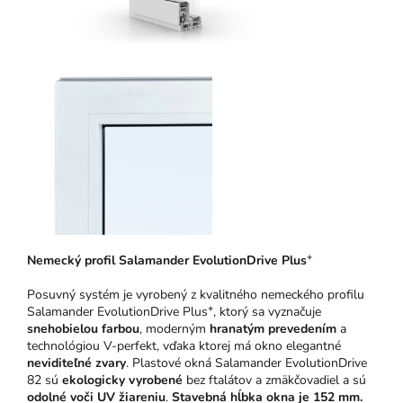
+
N
emeck
ý pro
fil Salamander EvolutionDrive Plus
Posuvný systém je vyrobený z kvalitného nemeckého profilu
+
Salamander EvolutionDrive Plus
, ktorý sa vyznačuje
snehobielou farbou
, moderným
hranatým prevedením
a
technológiou V-perfekt, vďaka ktorej má okno elegantné
neviditeľné zvary
. Plastové okná Salamander EvolutionDrive
82 sú
ekologicky vyrobené
bez ftalátov a zmäkčovadiel a sú
odolné voči UV žiareniu
.
Stavebná hĺbka okna je 152 mm.