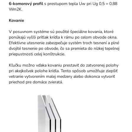
6-komorový profil
s prestupom tepla Uw pri Ug 0,5 = 0,88
Wm2K.
Kovanie
V posuvnom systéme sú použité špeciálne kovania, ktoré
ponúkajú vyšši prítlak krídla k rámu po celom obvode okna.
Efektívne utesnenie zabezpečuje systém troch tesnení a plné
dvojité tesnenie po obvode, čo sa premieta do nízkej tepelnej
priepustnosti celej konštrukcie.
Kľučku možno vďaka kovaniu prestaviť do zatvorenej polohy
pri akejkoľvek polohe krídla. Tento spôsob umožňuje zlepšiť
vetranie vytvorením malej medzery alebo dokonca vytvoriť
priechod pre domáce zvieratá.