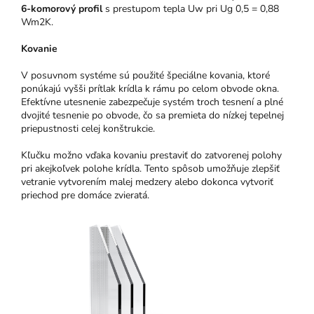
6-komorový profil
s prestupom tepla Uw pri Ug 0,5 = 0,88
Wm2K.
Kovanie
V posuvnom systéme sú použité špeciálne kovania, ktoré
ponúkajú vyšši prítlak krídla k rámu po celom obvode okna.
Efektívne utesnenie zabezpečuje systém troch tesnení a plné
dvojité tesnenie po obvode, čo sa premieta do nízkej tepelnej
priepustnosti celej konštrukcie.
Kľučku možno vďaka kovaniu prestaviť do zatvorenej polohy
pri akejkoľvek polohe krídla. Tento spôsob umožňuje zlepšiť
vetranie vytvorením malej medzery alebo dokonca vytvoriť
priechod pre domáce zvieratá.