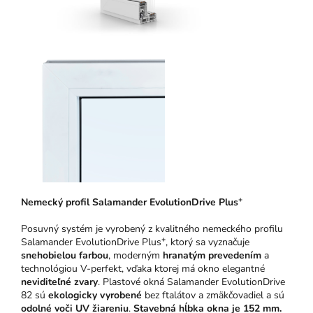
+
N
emeck
ý pro
fil Salamander EvolutionDrive Plus
Posuvný systém je vyrobený z kvalitného nemeckého profilu
+
Salamander EvolutionDrive Plus
, ktorý sa vyznačuje
snehobielou farbou
, moderným
hranatým prevedením
a
technológiou V-perfekt, vďaka ktorej má okno elegantné
neviditeľné zvary
. Plastové okná Salamander EvolutionDrive
82 sú
ekologicky vyrobené
bez ftalátov a zmäkčovadiel a sú
odolné voči UV žiareniu
.
Stavebná hĺbka okna je 152 mm.