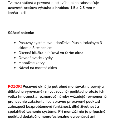
Tvarovú stálosť a pevnosť plastového okna zabezpečuje
uzavretá oceľová výstuha s hrúbkou 1,5 a 2,5 mm
v
konštrukcii.
Súčasť balenia:
Posuvný systém evolutionDrive Plus s izolačným 3-
sklom a 3 tesneniami
Okenná
kľučka
hliníková
vo farbe okna
Odvodňovacie krytky
Montážne kotvy
Návod na montáž okien
POZOR!
Posuvné okná je potrebné montovať na pevný a
dôkladne vyrovnaný (znivelizovaný) podklad, pretože ich
veľká hmotnosť a rozmerové nároky vyžadujú rovnomerné
prenesenie zaťaženia. Iba správne pripravený podklad
zabezpečí bezproblémovú funkčnosť, dlhú životnosť a
spoľahlivé tesnenie systému. Pri montáži nie je prípustné
podklad dodatočne neprofesionálne vyrovnávať ani