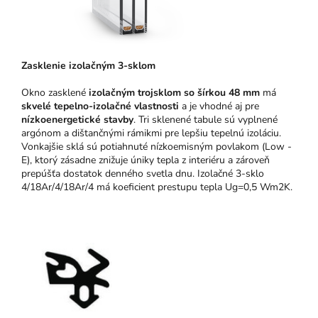
Zasklenie izolačným 3-sklom
Okno zasklené
izolačným trojsklom so šírkou 48 mm
má
skvelé tepelno-izolačné vlastnosti
a je vhodné aj pre
nízkoenergetické stavby
. Tri sklenené tabule sú vyplnené
argónom a dištančnými rámikmi pre lepšiu tepelnú izoláciu.
Vonkajšie sklá sú potiahnuté nízkoemisným povlakom (Low -
E), ktorý zásadne znižuje úniky tepla z interiéru a zároveň
prepúšťa dostatok denného svetla dnu. Izolačné 3-sklo
4/18Ar/4/18Ar/4 má koeficient prestupu tepla Ug=0,5 Wm2K.