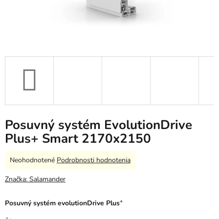
Posuvný systém EvolutionDrive
Plus+ Smart 2170x2150
Priemerné
Neohodnotené
Podrobnosti hodnotenia
hodnotenie
produktu
Značka:
Salamander
je
0,0
+
Posuvný systém evolutionDrive Plus
z
5