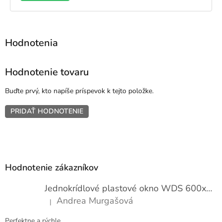
Hodnotenie tovaru
Buďte prvý, kto napíše príspevok k tejto položke.
PRIDAŤ HODNOTENIE
Z
á
p
Hodnotenie zákazníkov
ä
t
Jednokrídlové plastové okno WDS 600x1000
i
Andrea Murgašová
|
e
Hodnotenie produktu je 5 z 5 hviezdičiek.
Perfektne a rýchle