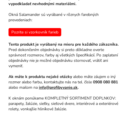
vypodkladať nevhodnými materiálmi.
Okná Salamander sú vyrábané v rôznych farebných
prevedeniach:
Pozrite si vzorkovník farieb
Tento produkt je vyrábaný na mieru pre každého zákazníka.
Pred dokončením objednávky si preto dôkladne overte
správnosť rozmerov, farby aj všetkých špecifikácií. Po zaplatení
objednávky nie je možné objednávku stornovať, vrátiť ani
vymeniť.
Ak máte k produktu nejaké otázky
alebo máte záujem o iný
rozmer alebo farbu, kontaktujte nás na tel. čísle
0908 080 881
alebo mailom na
info@profibyvanie.sk
.
K oknám ponúkame KOMPLETNÝ SORTIMENT DOPLNKOV:
parapety, žalúzie, sieťky, sieťové dvere, interiérové a exteriérové
rolety, vonkajšie hliníkové žalúzie.