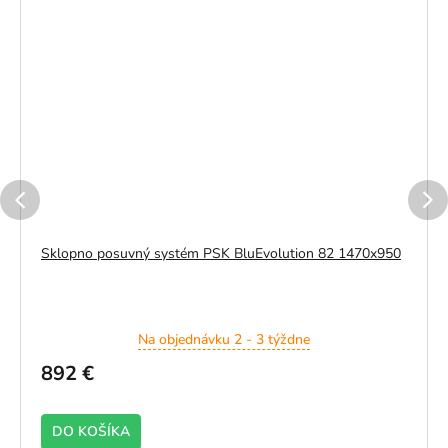
Sklopno posuvný systém PSK BluEvolution 82 1470x950
Na objednávku 2 - 3 týždne
892 €
DO KOŠÍKA