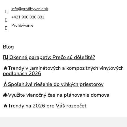
info
@
profibyvanie.sk
+421 908 080 881
Profibývanie
Blog
🪟 Okenné parapety: Prečo sú dôležité?
🔥Trendy v laminátových a kompozitných vinylových
podlahách 2026
💧Spoľahlivé riešenie do vlhkých priestorov
🎄Využite vianočný čas na plánovanie domova
🔥Trendy na 2026 pre Váš rozpočet