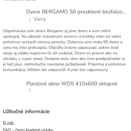
Dvere BERGAMO 50 presklené bezfalcové EXTRA
Viera
|
Hodnotenie produktu je 5 z 5 hviezdičiek.
Objednavala som dvere Bergamo aj plne dvere a som veľmi
spokojná. Na základe stavebných otvorov a hrúbky stien mi veľmi
pohotovo zostavili cenovu ponuku. Dokonca som mala 90 dvere a
cena ma milo prekvapila. Obložky krasne zapasovali, pekne čisté
spoje aj vďaka majstrovi čo ich osádzal. Dvere sú presne ako na
obrázku v super stave. Dodanie bolo skor ako sme predpokladali co
je tiež plus. Jednoduche navolenie požiadaviek. Príjemna a pohotova
komunikácia. Môžem len odporučiť. Kurier bol nápomocný.
Plastové okno WDS 410x600 sklopné
|
Hodnotenie produktu je 5 z 5 hviezdičiek.
Užitočné informácie
O nás
FAQ - často kladené otázky