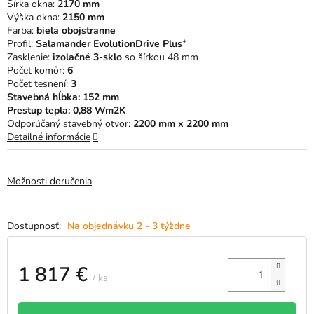
Šírka okna:
2170 mm
hviezdičiek.
Výška okna:
2150 mm
Farba:
biela obojstranne
+
Profil:
Salamander EvolutionDrive Plus
Zasklenie:
izolačné 3-sklo
so šírkou 48 mm
Počet komôr:
6
Počet tesnení:
3
Stavebná hĺbka: 152 mm
Prestup tepla: 0,88 Wm2K
Odporúčaný stavebný otvor:
2200 mm x 2200 mm
Detailné informácie
Možnosti doručenia
Na objednávku 2 - 3 týždne
1 817 €
/ ks
Jednotková
cena: