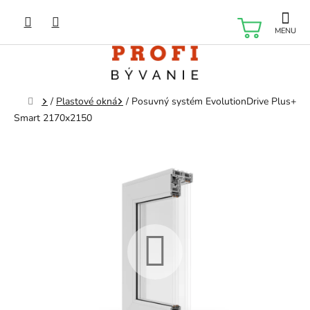
Prejsť
na
NÁKU
obsah
KOŠÍK
Domov
/
Plastové okná
/
Posuvný systém EvolutionDrive Plus+
Smart 2170x2150