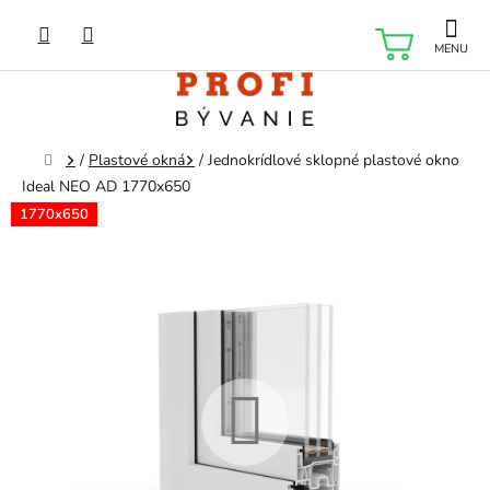
Prejsť
na
NÁKU
obsah
KOŠÍK
Domov
/
Plastové okná
/
Jednokrídlové sklopné plastové okno
Ideal NEO AD 1770x650
1770x650