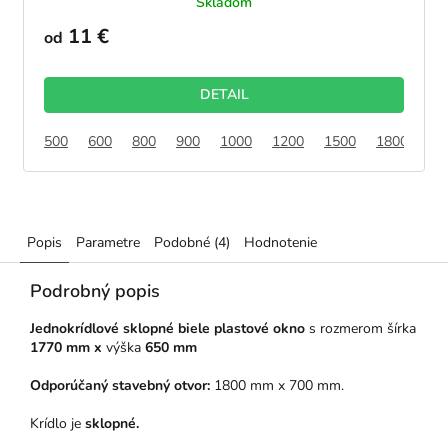
Skladom
11 €
od
DETAIL
500
600
800
900
1000
1200
1500
1800
21
Popis
Parametre
Podobné (4)
Hodnotenie
Podrobný popis
Jednokrídlové sklopné biele plastové okno
s rozmerom šírka
1770 mm x
výška
650 mm
Odporúčaný stavebný otvor:
1800 mm x 700 mm.
Krídlo je
sklopné.