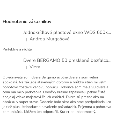
Z
á
p
Hodnotenie zákazníkov
ä
t
Jednokrídlové plastové okno WDS 600x1000
i
Andrea Murgašová
|
e
Hodnotenie produktu je 5 z 5 hviezdičiek.
Perfektne a rýchle
Dvere BERGAMO 50 presklené bezfalcové EXTRA
Viera
|
Hodnotenie produktu je 5 z 5 hviezdičiek.
Objednavala som dvere Bergamo aj plne dvere a som veľmi
spokojná. Na základe stavebných otvorov a hrúbky stien mi veľmi
pohotovo zostavili cenovu ponuku. Dokonca som mala 90 dvere a
cena ma milo prekvapila. Obložky krasne zapasovali, pekne čisté
spoje aj vďaka majstrovi čo ich osádzal. Dvere sú presne ako na
obrázku v super stave. Dodanie bolo skor ako sme predpokladali co
je tiež plus. Jednoduche navolenie požiadaviek. Príjemna a pohotova
komunikácia. Môžem len odporučiť. Kurier bol nápomocný.