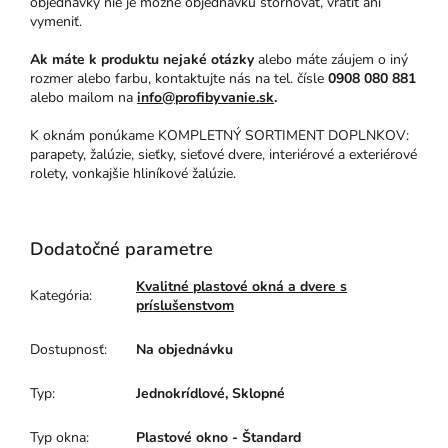
objednávky nie je možné objednávku stornovať, vrátiť ani
vymeniť.
Ak máte k produktu nejaké otázky
alebo máte záujem o iný
rozmer alebo farbu, kontaktujte nás na tel. čísle
0908 080 881
alebo mailom na
info@profibyvanie.sk
.
K oknám ponúkame KOMPLETNÝ SORTIMENT DOPLNKOV:
parapety, žalúzie, sieťky, sieťové dvere, interiérové a exteriérové
rolety, vonkajšie hliníkové žalúzie.
Dodatočné parametre
Kvalitné plastové okná a dvere s
Kategória
:
príslušenstvom
Dostupnosť
:
Na objednávku
Typ
:
Jednokrídlové, Sklopné
Typ okna
:
Plastové okno - Štandard