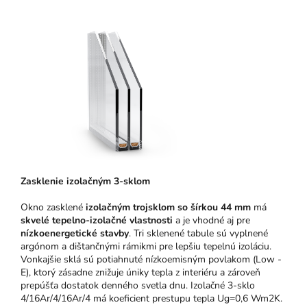
Zasklenie izolačným 3-sklom
Okno zasklené
izolačným trojsklom so šírkou 44 mm
má
skvelé tepelno-izolačné vlastnosti
a je vhodné aj pre
nízkoenergetické stavby
. Tri sklenené tabule sú vyplnené
argónom a dištančnými rámikmi pre lepšiu tepelnú izoláciu.
Vonkajšie sklá sú potiahnuté nízkoemisným povlakom (Low -
E), ktorý zásadne znižuje úniky tepla z interiéru a zároveň
prepúšťa dostatok denného svetla dnu. Izolačné 3-sklo
4/16Ar/4/16Ar/4 má koeficient prestupu tepla Ug=0,6 Wm2K.