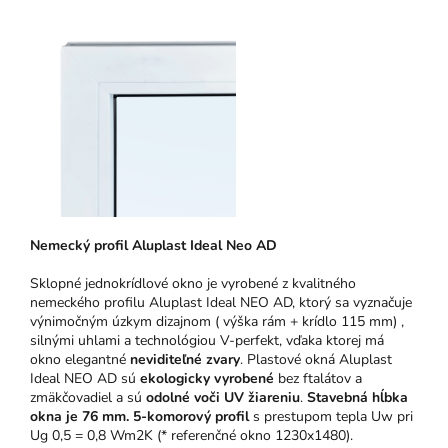
Nemecký profil Aluplast Ideal Neo AD
Sklopné jednokrídlové okno je vyrobené z kvalitného
nemeckého profilu Aluplast Ideal NEO AD, ktorý sa vyznačuje
výnimočným úzkym dizajnom ( výška rám + krídlo 115 mm) ,
silnými uhlami a technológiou V-perfekt, vďaka ktorej má
okno elegantné
neviditeľné zvary
. Plastové okná Aluplast
Ideal NEO AD sú
ekologicky vyrobené
bez ftalátov a
zmäkčovadiel a sú
odolné voči UV žiareniu
.
Stavebná hĺbka
okna je 76 mm.
5-komorový profil
s prestupom tepla Uw pri
Ug 0,5 = 0,8 Wm2K (* referenčné okno 1230x1480).