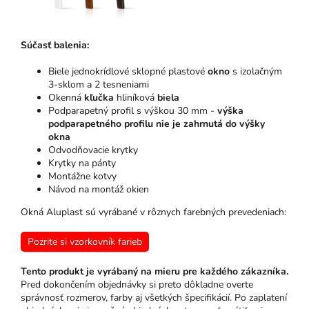
Súčasť balenia:
Biele jednokrídlové sklopné plastové
okno
s izolačným
3-sklom a 2 tesneniami
Okenná
kľučka
hliníková
biela
Podparapetný profil s výškou 30 mm -
výška
podparapetného profilu nie je zahrnutá do výšky
okna
Odvodňovacie krytky
Krytky na pánty
Montážne kotvy
Návod na montáž okien
Okná Aluplast sú vyrábané v rôznych farebných prevedeniach:
Pozrite si vzorkovník farieb
Tento produkt je vyrábaný na mieru pre každého zákazníka.
Pred dokončením objednávky si preto dôkladne overte
správnosť rozmerov, farby aj všetkých špecifikácií. Po zaplatení