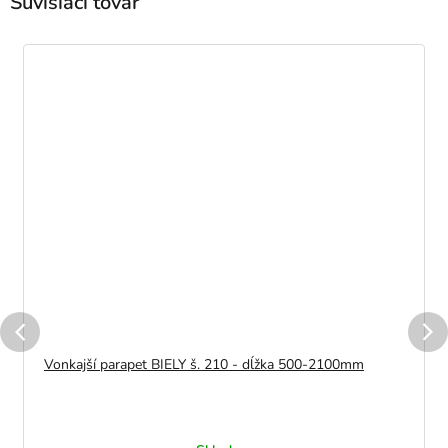
Súvisiaci tovar
Vonkajší parapet BIELY š. 210 - dĺžka 500-2100mm