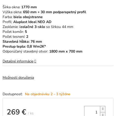
5
Šírka okna:
1770 mm
hviezdičiek.
Výška okna:
650 mm + 30 mm podparapetný profil
Farba:
biela obojstranne
Profil:
Aluplast Ideal NEO AD
Zasklenie:
izolačné 3-sklo
so šírkou 44 mm
Počet komôr:
5
Počet tesnení:
2
Stavebná hĺbka: 76 mm
Prestup tepla: 0,8 Wm2K*
Odporúčaný stavebný otvor:
1800 mm x 700 mm
Detailné informácie
Možnosti doručenia
Na objednávku 2 - 3 týždne
269 €
/ ks