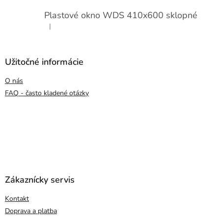
Plastové okno WDS 410x600 sklopné
|
Hodnotenie produktu je 5 z 5 hviezdičiek.
Užitočné informácie
O nás
FAQ - často kladené otázky
Zákaznícky servis
Kontakt
Doprava a platba