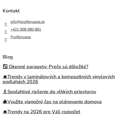
Kontakt
info
@
profibyvanie.sk
+421 908 080 881
Profibývanie
Blog
🪟 Okenné parapety: Prečo sú dôležité?
🔥Trendy v laminátových a kompozitných vinylových
podlahách 2026
💧Spoľahlivé riešenie do vlhkých priestorov
🎄Využite vianočný čas na plánovanie domova
🔥Trendy na 2026 pre Váš rozpočet