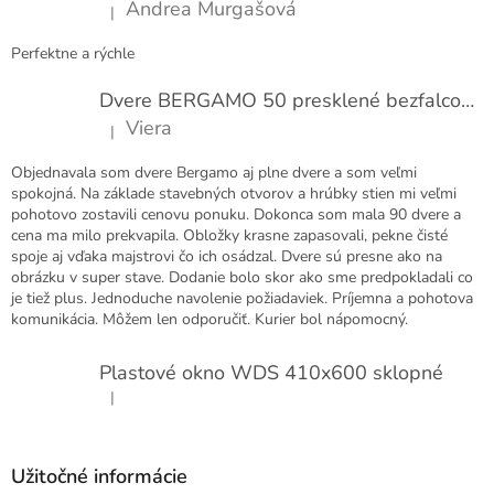
Andrea Murgašová
|
e
Hodnotenie produktu je 5 z 5 hviezdičiek.
Perfektne a rýchle
Dvere BERGAMO 50 presklené bezfalcové EXTRA
Viera
|
Hodnotenie produktu je 5 z 5 hviezdičiek.
Objednavala som dvere Bergamo aj plne dvere a som veľmi
spokojná. Na základe stavebných otvorov a hrúbky stien mi veľmi
pohotovo zostavili cenovu ponuku. Dokonca som mala 90 dvere a
cena ma milo prekvapila. Obložky krasne zapasovali, pekne čisté
spoje aj vďaka majstrovi čo ich osádzal. Dvere sú presne ako na
obrázku v super stave. Dodanie bolo skor ako sme predpokladali co
je tiež plus. Jednoduche navolenie požiadaviek. Príjemna a pohotova
komunikácia. Môžem len odporučiť. Kurier bol nápomocný.
Plastové okno WDS 410x600 sklopné
|
Hodnotenie produktu je 5 z 5 hviezdičiek.
Užitočné informácie