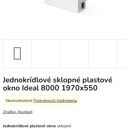
Jednokrídlové sklopné plastové
okno Ideal 8000 1970x550
Priemerné
Neohodnotené
Podrobnosti hodnotenia
hodnotenie
produktu
Značka:
Aluplast
je
0,0
Jednokrídlové plastové okno
sklopné
z