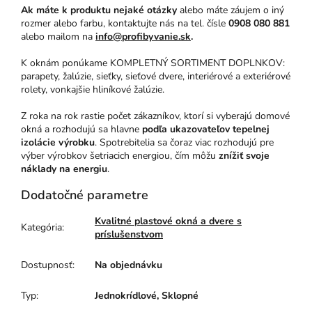
Ak máte k produktu nejaké otázky
alebo máte záujem o iný
rozmer alebo farbu, kontaktujte nás na tel. čísle
0908 080 881
alebo mailom na
info@profibyvanie.sk
.
K oknám ponúkame KOMPLETNÝ SORTIMENT DOPLNKOV:
parapety, žalúzie, sieťky, sieťové dvere, interiérové a exteriérové
rolety, vonkajšie hliníkové žalúzie.
Z roka na rok rastie počet zákazníkov, ktorí si vyberajú domové
okná a rozhodujú sa hlavne
podľa ukazovateľov tepelnej
izolácie výrobku
. Spotrebitelia sa čoraz viac rozhodujú pre
výber výrobkov šetriacich energiou, čím môžu
znížiť svoje
náklady na energiu
.
Dodatočné parametre
Kvalitné plastové okná a dvere s
Kategória
:
príslušenstvom
Dostupnosť
:
Na objednávku
Typ
:
Jednokrídlové, Sklopné