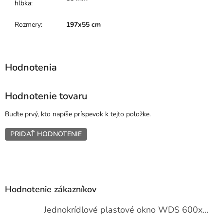
hĺbka
:
Rozmery
:
197x55 cm
Hodnotenie tovaru
Buďte prvý, kto napíše príspevok k tejto položke.
PRIDAŤ HODNOTENIE
Z
á
p
Hodnotenie zákazníkov
ä
t
Jednokrídlové plastové okno WDS 600x1000
i