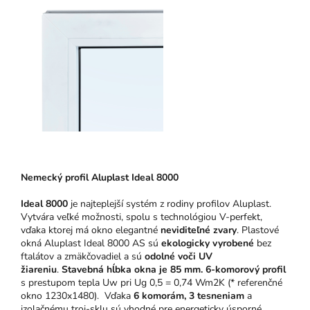
Nemecký profil Aluplast Ideal 8000
Ideal 8000
je najteplejší systém z rodiny profilov Aluplast.
Vytvára veľké možnosti, spolu s technológiou V-perfekt,
vďaka ktorej má okno elegantné
neviditeľné zvary
. Plastové
okná Aluplast Ideal 8000 AS sú
ekologicky vyrobené
bez
ftalátov a zmäkčovadiel a sú
odolné voči UV
žiareniu
.
Stavebná hĺbka okna je 85 mm.
6-komorový profil
s prestupom tepla Uw pri Ug 0,5 = 0,74 Wm2K (* referenčné
okno 1230x1480). Vďaka
6 komorám, 3 tesneniam
a
izolačnému troj-sklu sú vhodné pre energeticky úsporné