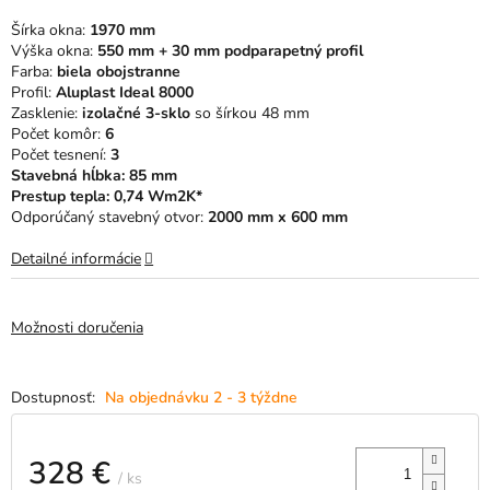
5
Šírka okna:
1970 mm
hviezdičiek.
Výška okna:
550 mm + 30 mm podparapetný profil
Farba:
biela obojstranne
Profil:
Aluplast Ideal 8000
Zasklenie:
izolačné 3-sklo
so šírkou 48 mm
Počet komôr:
6
Počet tesnení:
3
Stavebná hĺbka: 85 mm
Prestup tepla: 0,74 Wm2K*
Odporúčaný stavebný otvor:
2000 mm x 600 mm
Detailné informácie
Možnosti doručenia
Na objednávku 2 - 3 týždne
328 €
/ ks