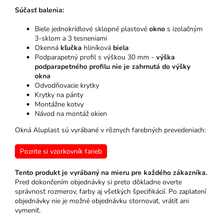
Súčasť balenia:
Biele jednokrídlové sklopné plastové
okno
s izolačným
3-sklom a 3 tesneniami
Okenná
kľučka
hliníková
biela
Podparapetný profil s výškou 30 mm -
výška
podparapetného profilu nie je zahrnutá do výšky
okna
Odvodňovacie krytky
Krytky na pánty
Montážne kotvy
Návod na montáž okien
Okná Aluplast sú vyrábané v rôznych farebných prevedeniach:
Pozrite si vzorkovník farieb
Tento produkt je vyrábaný na mieru pre každého zákazníka.
Pred dokončením objednávky si preto dôkladne overte
správnosť rozmerov, farby aj všetkých špecifikácií. Po zaplatení
objednávky nie je možné objednávku stornovať, vrátiť ani
vymeniť.