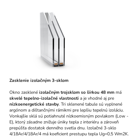
Zasklenie izolačným 3-sklom
Okno zasklené
izolačným trojsklom so šírkou 48 mm
má
skvelé tepelno-izolačné vlastnosti
a je vhodné aj pre
nízkoenergetické stavby
. Tri sklenené tabule sú vyplnené
argónom a dištančnými rámikmi pre lepšiu tepelnú izoláciu.
Vonkajšie sklá sú potiahnuté nízkoemisným povlakom (Low -
E), ktorý zásadne znižuje úniky tepla z interiéru a zároveň
prepúšťa dostatok denného svetla dnu. Izolačné 3-sklo
4/18Ar/4/18Ar/4 má koeficient prestupu tepla Ug=0,5 Wm2K.