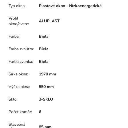
Typ okna
:
Plastové okno - Nízkoenergetické
Profil
ALUPLAST
okno/dvere
:
Farba
:
Biela
Farba zvnútra
:
Biela
Farba zvonka
:
Biela
Šírka okna
:
1970 mm
Výška okna
:
550 mm
Sklo
:
3-SKLO
Počet komôr
:
6
Stavebná
85 mm