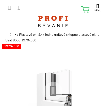
Prejsť
na
NÁKU
obsah
KOŠÍK
Domov
/
Plastové okná
/
Jednokrídlové sklopné plastové okno
Ideal 8000 1970x550
1970x550