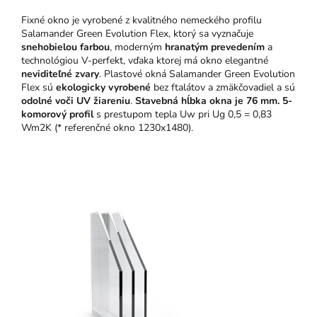
Fixné okno je vyrobené z kvalitného nemeckého profilu
Salamander Green Evolution Flex, ktorý sa vyznačuje
snehobielou farbou
, moderným
hranatým prevedením
a
technológiou V-perfekt, vďaka ktorej má okno elegantné
neviditeľné zvary
. Plastové okná Salamander Green Evolution
Flex sú
ekologicky vyrobené
bez ftalátov a zmäkčovadiel a sú
odolné voči UV žiareniu
.
Stavebná hĺbka okna je 76 mm.
5-
komorový profil
s prestupom tepla Uw pri Ug 0,5 = 0,83
Wm2K (* referenčné okno 1230x1480).