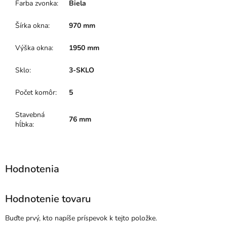
Farba zvonka
:
Biela
Šírka okna
:
970 mm
Výška okna
:
1950 mm
Sklo
:
3-SKLO
Počet komôr
:
5
Stavebná
76 mm
hĺbka
:
Hodnotenie tovaru
Buďte prvý, kto napíše príspevok k tejto položke.