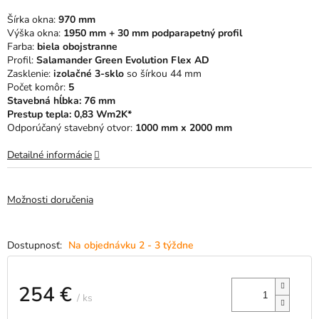
5
Šírka okna:
970 mm
hviezdičiek.
Výška okna:
1950 mm + 30 mm podparapetný profil
Farba:
biela obojstranne
Profil:
Salamander Green Evolution Flex AD
Zasklenie:
izolačné 3-sklo
so šírkou 44 mm
Počet komôr:
5
Stavebná hĺbka: 76 mm
Prestup tepla: 0,83 Wm2K*
Odporúčaný stavebný otvor:
1000 mm x 2000 mm
Detailné informácie
Možnosti doručenia
Na objednávku 2 - 3 týždne
254 €
/ ks
Jednotková