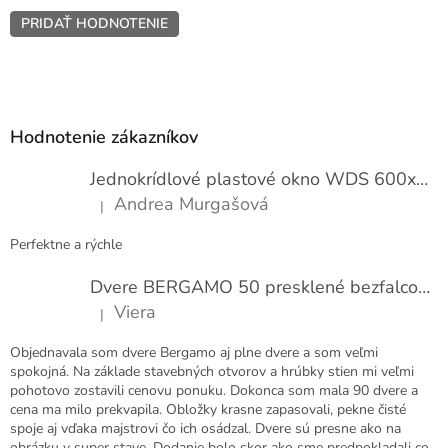
PRIDAŤ HODNOTENIE
Z
á
p
Hodnotenie zákazníkov
ä
t
Jednokrídlové plastové okno WDS 600x1000
i
Andrea Murgašová
|
e
Hodnotenie produktu je 5 z 5 hviezdičiek.
Perfektne a rýchle
Dvere BERGAMO 50 presklené bezfalcové EXTRA
Viera
|
Hodnotenie produktu je 5 z 5 hviezdičiek.
Objednavala som dvere Bergamo aj plne dvere a som veľmi
spokojná. Na základe stavebných otvorov a hrúbky stien mi veľmi
pohotovo zostavili cenovu ponuku. Dokonca som mala 90 dvere a
cena ma milo prekvapila. Obložky krasne zapasovali, pekne čisté
spoje aj vďaka majstrovi čo ich osádzal. Dvere sú presne ako na
obrázku v super stave. Dodanie bolo skor ako sme predpokladali co