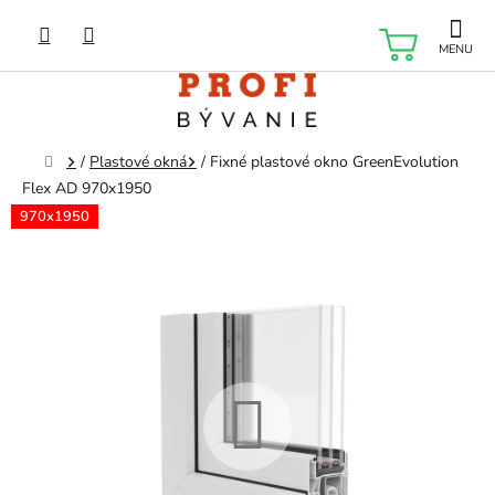
Prejsť
na
NÁKU
obsah
KOŠÍK
Domov
/
Plastové okná
/
Fixné plastové okno GreenEvolution
Flex AD 970x1950
970x1950