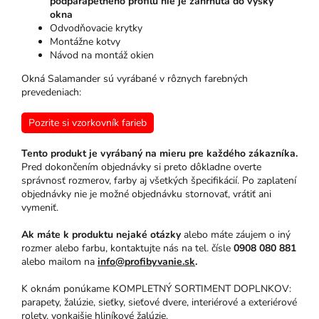
podparapetného profilu nie je zahrnutá do výšky
okna
Odvodňovacie krytky
Montážne kotvy
Návod na montáž okien
Okná Salamander sú vyrábané v rôznych farebných
prevedeniach:
Pozrite si vzorkovník farieb
Tento produkt je vyrábaný na mieru pre každého zákazníka.
Pred dokončením objednávky si preto dôkladne overte
správnosť rozmerov, farby aj všetkých špecifikácií. Po zaplatení
objednávky nie je možné objednávku stornovať, vrátiť ani
vymeniť.
Ak máte k produktu nejaké otázky
alebo máte záujem o iný
rozmer alebo farbu, kontaktujte nás na tel. čísle
0908 080 881
alebo mailom na
info@profibyvanie.sk
.
K oknám ponúkame KOMPLETNÝ SORTIMENT DOPLNKOV:
parapety, žalúzie, sieťky, sieťové dvere, interiérové a exteriérové
rolety, vonkajšie hliníkové žalúzie.