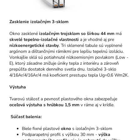
Zasklenie izolačným 3-sklom
Okno zasklené
izolačným trojsklom so šírkou 44 mm
má
skvelé tepelno-izolačné vlastnosti
a je vhodné aj pre
nízkoenergetické stavby
. Tri sklenené tabule sú vyplnené
argónom a dištančnými rámikmi pre lepšiu tepelnú izoláciu.
Vonkajšie sklá sú potiahnuté nízkoemisným povlakom (Low -
E), ktorý zásadne znižuje úniky tepla z interiéru a zároveň
prepúšťa dostatok denného svetla dnu. Izolačné 3-sklo
4/16Ar/4/16Ar/4 má koeficient prestupu tepla Ug=0,6 Wm2K.
Výstuha
Tvarovú stálosť a pevnosť plastového okna zabezpečuje
oceľová výstuha s hrúbkou 1,5 mm
v ráme aj v krídle.
Súčasť balenia:
Biele fixné plastové
okno
s izolačným 3-sklom
Podparapetný profil s výškou 30 mm -
výška