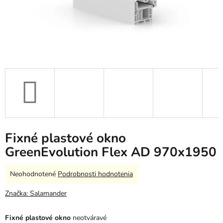
Fixné plastové okno
GreenEvolution Flex AD 970x1950
Priemerné
Neohodnotené
Podrobnosti hodnotenia
hodnotenie
produktu
Značka:
Salamander
je
0,0
Fixné plastové okno
neotváravé
z