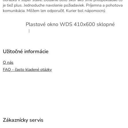
je tiež plus. Jednoduche navolenie požiadaviek. Príjemna a pohotova
komunikácia. Môžem len odporučiť. Kurier bol nápomocný.
Plastové okno WDS 410x600 sklopné
|
Hodnotenie produktu je 5 z 5 hviezdičiek.
Užitočné informácie
O nás
FAQ - často kladené otázky
Zákaznícky servis