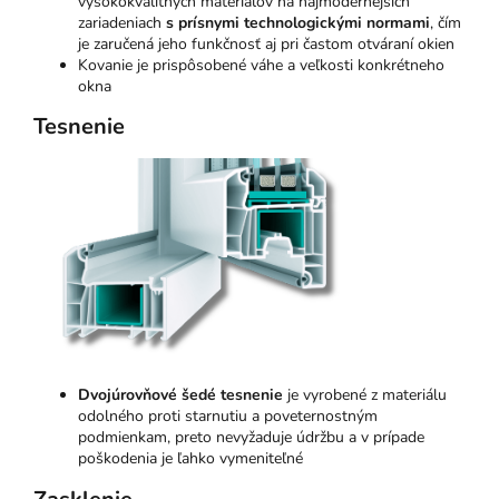
vysokokvalitných materiálov na najmodernejších
zariadeniach
s prísnymi technologickými normami
, čím
je zaručená jeho funkčnosť aj pri častom otváraní okien
Kovanie je prispôsobené váhe a veľkosti konkrétneho
okna
Tesnenie
Dvojúrovňové šedé tesnenie
je vyrobené z materiálu
odolného proti starnutiu a poveternostným
podmienkam, preto nevyžaduje údržbu a v prípade
poškodenia je ľahko vymeniteľné