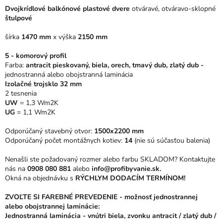
0,0
Dvojkrídlové balkónové plastové dvere
otváravé, otváravo-sklopné
z
štulpové
5
hviezdičiek.
šírka
1470 mm
x
výška
2150 mm
5 - komorový profil
Farba:
antracit pieskovaný, biela, orech, tmavý dub, zlatý dub -
jednostranná alebo obojstranná laminácia
Izolačné trojsklo 32 mm
2 tesnenia
UW
= 1,3 Wm2K
UG
= 1,1 Wm2K
Odporúčaný stavebný otvor:
1500x2200 mm
Odporúčaný počet montážnych kotiev:
14
(nie sú súčasťou balenia)
Nenašli ste požadovaný rozmer alebo farbu SKLADOM? Kontaktujte
nás na
0908 080 881
alebo
info@profibyvanie.sk.
Okná na objednávku s
RÝCHLYM DODACÍM TERMÍNOM!
ZVOĽTE SI FAREBNÉ PREVEDENIE - možnosť jednostrannej
alebo obojstrannej laminácie:
Jednostranná laminácia - vnútri biela, zvonku antracit / zlatý dub /