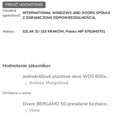
PRIDAŤ HODNOTENIE
Výrobná
INTERNATIONAL WINDOWS AND DOORS SPÓŁKA
spoločnosť
Z OGRANICZONĄ ODPOWIEDZIALNOŚCIĄ
:
Adresa
:
SZLAK 31-153 KRAKÓW, Polska NIP 6762643751
Z
á
p
Hodnotenie zákazníkov
ä
t
Jednokrídlové plastové okno WDS 600x1000
i
Andrea Murgašová
|
e
Hodnotenie produktu je 5 z 5 hviezdičiek.
Perfektne a rýchle
Dvere BERGAMO 50 presklené bezfalcové EXTRA
Viera
|
Hodnotenie produktu je 5 z 5 hviezdičiek.