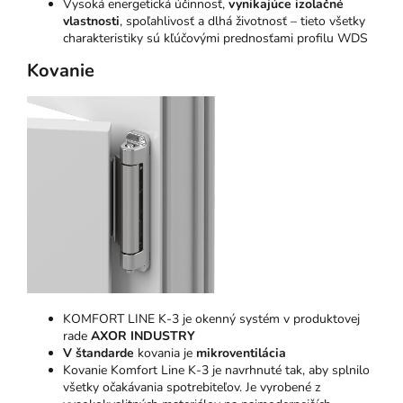
Vysoká energetická účinnosť,
vynikajúce izolačné
vlastnosti
, spoľahlivosť a dlhá životnosť – tieto všetky
charakteristiky sú kľúčovými prednosťami profilu WDS
Kovanie
KOMFORT LINE K-3 je okenný systém v produktovej
rade
AXOR INDUSTRY
V štandarde
kovania je
mikroventilácia
Kovanie Komfort Line K-3 je navrhnuté tak, aby splnilo
všetky očakávania spotrebiteľov. Je vyrobené z