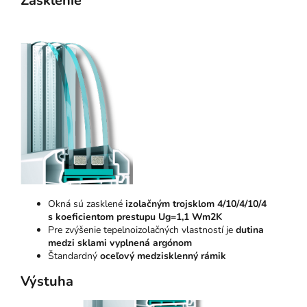
Zasklenie
Okná sú zasklené
izolačným trojsklom 4/10/4/10/4
s koeficientom prestupu Ug=1,1 Wm2K
Pre zvýšenie tepelnoizolačných vlastností je
dutina
medzi sklami vyplnená argónom
Štandardný
oceľový medzisklenný rámik
Výstuha