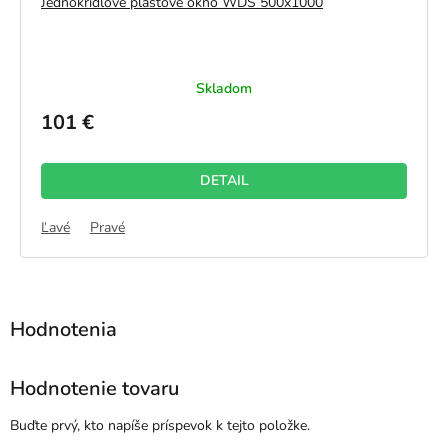
Jednokrídlové plastové okno WDS 500x1000
Skladom
101 €
DETAIL
Ľavé
Pravé
Hodnotenie tovaru
Buďte prvý, kto napíše príspevok k tejto položke.