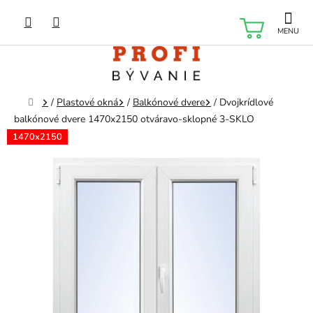
Prejsť
na
NÁKU
obsah
KOŠÍK
Domov
/
Plastové okná
/
Balkónové dvere
/
Dvojkrídlové
balkónové dvere 1470x2150 otváravo-sklopné 3-SKLO
1470x2150