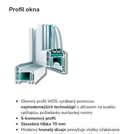
Profil okna
Okenný profil WDS vyrábaný pomocou
najmodernejších technológií
s dôrazom na kvalitu
spĺňajúcu požiadavky európskej normy
5-komorový profil
Stavebná hĺbka 70 mm
Moderný
hranatý dizajn
prevyšuje všetky očakávania