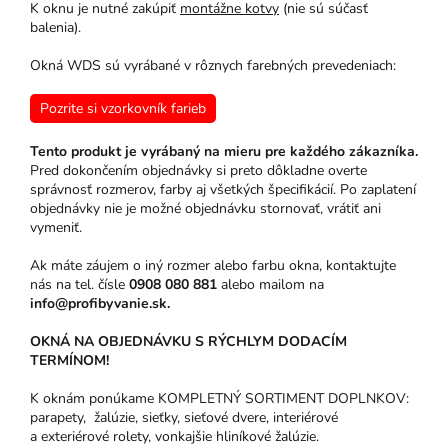
K oknu je nutné zakúpiť
montážne kotvy
(nie sú súčasť
balenia).
Okná WDS sú vyrábané v rôznych farebných prevedeniach:
Pozrite si vzorkovník farieb
Tento produkt je vyrábaný na mieru pre každého zákazníka.
Pred dokončením objednávky si preto dôkladne overte
správnosť rozmerov, farby aj všetkých špecifikácií. Po zaplatení
objednávky nie je možné objednávku stornovať, vrátiť ani
vymeniť.
Ak máte záujem o iný rozmer alebo farbu okna, kontaktujte
nás na tel. čísle
0908 080 881
alebo mailom na
info@profibyvanie.sk.
OKNÁ NA OBJEDNÁVKU S RÝCHLYM DODACÍM
TERMÍNOM!
K oknám ponúkame KOMPLETNÝ SORTIMENT DOPLNKOV:
parapety, žalúzie, sieťky, sieťové dvere, interiérové
a exteriérové rolety, vonkajšie hliníkové žalúzie.