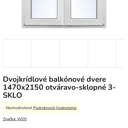
Dvojkrídlové balkónové dvere
1470x2150 otváravo-sklopné 3-
SKLO
Priemerné
Neohodnotené
Podrobnosti hodnotenia
hodnotenie
produktu
Značka:
WDS
je