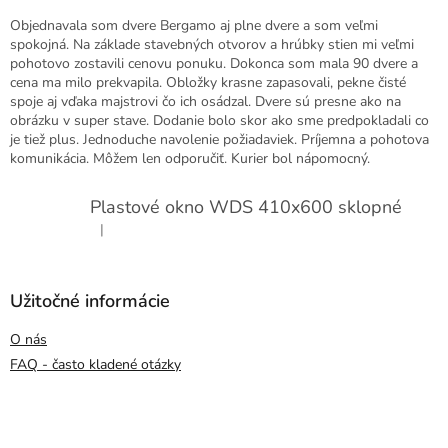
Objednavala som dvere Bergamo aj plne dvere a som veľmi
spokojná. Na základe stavebných otvorov a hrúbky stien mi veľmi
pohotovo zostavili cenovu ponuku. Dokonca som mala 90 dvere a
cena ma milo prekvapila. Obložky krasne zapasovali, pekne čisté
spoje aj vďaka majstrovi čo ich osádzal. Dvere sú presne ako na
obrázku v super stave. Dodanie bolo skor ako sme predpokladali co
je tiež plus. Jednoduche navolenie požiadaviek. Príjemna a pohotova
komunikácia. Môžem len odporučiť. Kurier bol nápomocný.
Plastové okno WDS 410x600 sklopné
|
Hodnotenie produktu je 5 z 5 hviezdičiek.
Užitočné informácie
O nás
FAQ - často kladené otázky