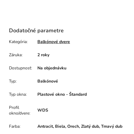
Dodatočné parametre
Kategória
:
Balkónové dvere
Záruka
:
2 roky
Dostupnosť
:
Na objednávku
Typ
:
Balkónové
Typ okna
:
Plastové okno - Štandard
Profil
WDS
okno/dvere
:
Farba
:
Antracit, Biela, Orech, Zlatý dub, Tmavý dub