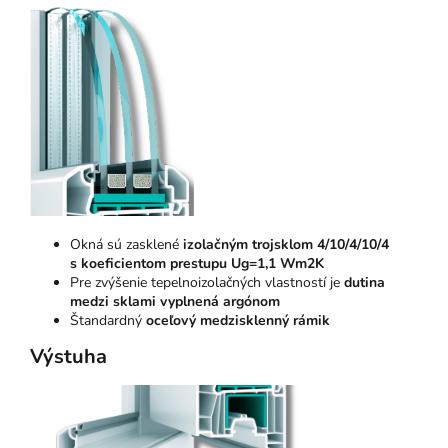
Okná sú zasklené
izolačným trojsklom 4/10/4/10/4
s koeficientom prestupu Ug=1,1 Wm2K
Pre zvýšenie tepelnoizolačných vlastností je
dutina
medzi sklami vyplnená argónom
Štandardný
oceľový medzisklenný rámik
Výstuha