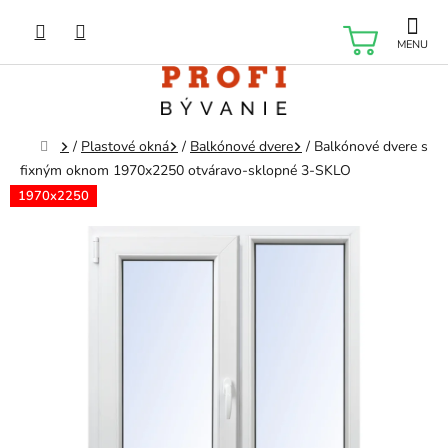
Prejsť
na
NÁKU
obsah
KOŠÍK
Domov
/
Plastové okná
/
Balkónové dvere
/
Balkónové dvere s
fixným oknom 1970x2250 otváravo-sklopné 3-SKLO
1970x2250