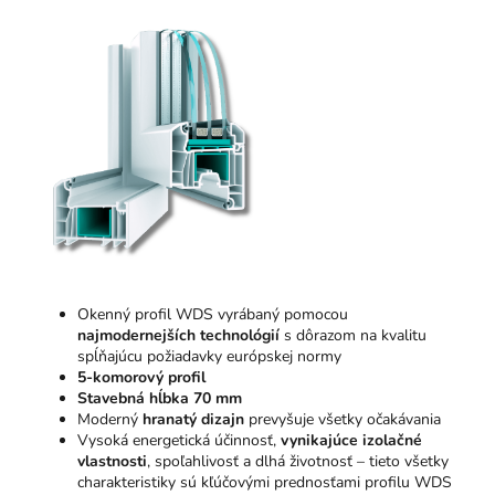
Okenný profil WDS vyrábaný pomocou
najmodernejších technológií
s dôrazom na kvalitu
spĺňajúcu požiadavky európskej normy
5-komorový profil
Stavebná hĺbka 70 mm
Moderný
hranatý dizajn
prevyšuje všetky očakávania
Vysoká energetická účinnosť,
vynikajúce izolačné
vlastnosti
, spoľahlivosť a dlhá životnosť – tieto všetky
charakteristiky sú kľúčovými prednosťami profilu WDS