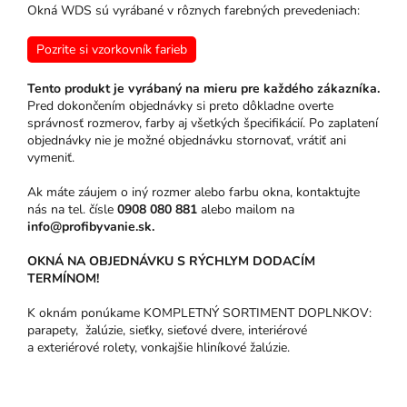
Okná WDS sú vyrábané v rôznych farebných prevedeniach:
Pozrite si vzorkovník farieb
Tento produkt je vyrábaný na mieru pre každého zákazníka.
Pred dokončením objednávky si preto dôkladne overte
správnosť rozmerov, farby aj všetkých špecifikácií. Po zaplatení
objednávky nie je možné objednávku stornovať, vrátiť ani
vymeniť.
Ak máte záujem o iný rozmer alebo farbu okna, kontaktujte
nás na tel. čísle
0908 080 881
alebo mailom na
info@profibyvanie.sk.
OKNÁ NA OBJEDNÁVKU S RÝCHLYM DODACÍM
TERMÍNOM!
K oknám ponúkame KOMPLETNÝ SORTIMENT DOPLNKOV:
parapety, žalúzie, sieťky, sieťové dvere, interiérové
a exteriérové rolety, vonkajšie hliníkové žalúzie.