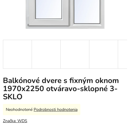
Balkónové dvere s fixným oknom
1970x2250 otváravo-sklopné 3-
SKLO
Priemerné
Neohodnotené
Podrobnosti hodnotenia
hodnotenie
produktu
Značka:
WDS
je