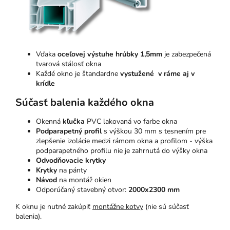
Vďaka
oceľovej výstuhe hrúbky 1,5mm
je zabezpečená
tvarová stálosť okna
Každé okno je štandardne
vystužené v ráme aj v
krídle
Súčasť balenia každého okna
Okenná
kľučka
PVC lakovaná vo farbe okna
Podparapetný profil
s výškou 30 mm s tesnením pre
zlepšenie izolácie medzi rámom okna a profilom - výška
podparapetného profilu nie je zahrnutá do výšky okna
Odvodňovacie krytky
Krytky
na pánty
Návod
na montáž okien
Odporúčaný stavebný otvor:
2000x2300 mm
K oknu je nutné zakúpiť
montážne kotvy
(nie sú súčasť
balenia).