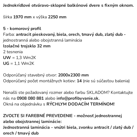
0,0
Jednokrídlové otváravo-sklopné balkónové dvere s fixným oknom.
z
5
šírka
1970 mm
x
výška
2250 mm
hviezdičiek.
5 - komorový profil
Farba:
antracit pieskovaný, biela, orech, tmavý dub, zlatý dub -
jednostranná alebo obojstranná laminácia
Izolačné trojsklo 32 mm
2 tesnenia
UW
= 1,3 Wm2K
UG
= 1,1 Wm2K
Odporúčaný stavebný otvor:
2000x2300 mm
Odporúčaný počet montážnych kotiev:
14
(nie sú súčasťou balenia)
Nenašli ste požadovaný rozmer alebo farbu SKLADOM? Kontaktujte
nás na
0908 080 881
alebo
info@profibyvanie.sk.
Okná na objednávku s
RÝCHLYM DODACÍM TERMÍNOM!
ZVOĽTE SI FAREBNÉ PREVEDENIE - možnosť jednostrannej
alebo obojstrannej laminácie:
Jednostranná laminácia - vnútri biela, zvonku antracit / zlatý dub /
orech / tmavý dub