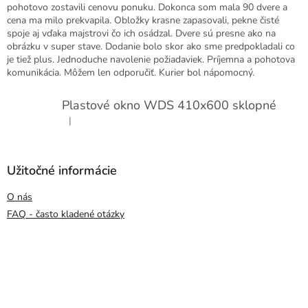
pohotovo zostavili cenovu ponuku. Dokonca som mala 90 dvere a
cena ma milo prekvapila. Obložky krasne zapasovali, pekne čisté
spoje aj vďaka majstrovi čo ich osádzal. Dvere sú presne ako na
obrázku v super stave. Dodanie bolo skor ako sme predpokladali co
je tiež plus. Jednoduche navolenie požiadaviek. Príjemna a pohotova
komunikácia. Môžem len odporučiť. Kurier bol nápomocný.
Plastové okno WDS 410x600 sklopné
|
Hodnotenie produktu je 5 z 5 hviezdičiek.
Užitočné informácie
O nás
FAQ - často kladené otázky