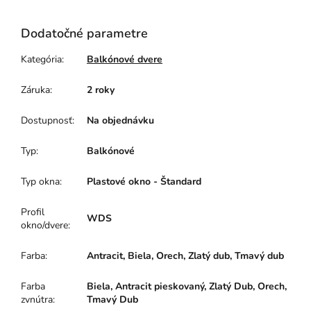
Dodatočné parametre
Kategória
:
Balkónové dvere
Záruka
:
2 roky
Dostupnosť
:
Na objednávku
Typ
:
Balkónové
Typ okna
:
Plastové okno - Štandard
Profil
WDS
okno/dvere
:
Farba
:
Antracit, Biela, Orech, Zlatý dub, Tmavý dub
Farba
Biela, Antracit pieskovaný, Zlatý Dub, Orech,
zvnútra
:
Tmavý Dub