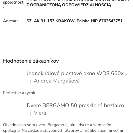
spoločnosť
Z OGRANICZONĄ ODPOWIEDZIALNOŚCIĄ
:
Adresa
:
SZLAK 31-153 KRAKÓW, Polska NIP 6762643751
Z
á
p
Hodnotenie zákazníkov
ä
t
Jednokrídlové plastové okno WDS 600x1000
i
Andrea Murgašová
|
e
Hodnotenie produktu je 5 z 5 hviezdičiek.
Perfektne a rýchle
Dvere BERGAMO 50 presklené bezfalcové EXTRA
Viera
|
Hodnotenie produktu je 5 z 5 hviezdičiek.
Objednavala som dvere Bergamo aj plne dvere a som veľmi
spokojná. Na základe stavebných otvorov a hrúbky stien mi veľmi