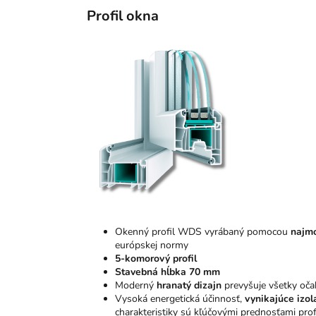
Profil okna
Okenný profil WDS vyrábaný pomocou
najmo
európskej normy
5-komorový profil
Stavebná hĺbka 70 mm
Moderný
hranatý dizajn
prevyšuje všetky oča
Vysoká energetická účinnosť,
vynikajúce izol
charakteristiky sú kľúčovými prednosťami pr