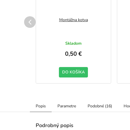
nové okno
Montážna kotva
0
vku
Skladom
0,50 €
KA
DO KOŠÍKA
Popis
Parametre
Podobné (16)
Hod
Podrobný popis