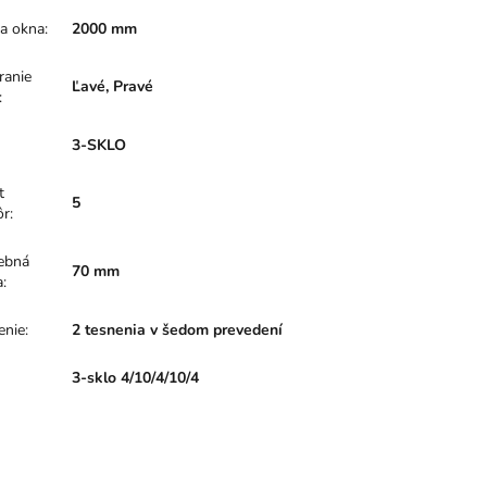
a okna
:
2000 mm
ranie
Ľavé, Pravé
:
:
3-SKLO
t
5
ôr
:
ebná
70 mm
a
:
enie
:
2 tesnenia v šedom prevedení
:
3-sklo 4/10/4/10/4