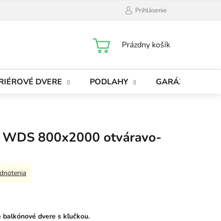
Prihlásenie
NÁKUPNÝ
Prázdny košík
KOŠÍK
RIÉROVÉ DVERE
PODLAHY
GARÁŽOVÉ BRÁ
e WDS 800x2000 otváravo-
dnotenia
 balkónové dvere s kľučkou.