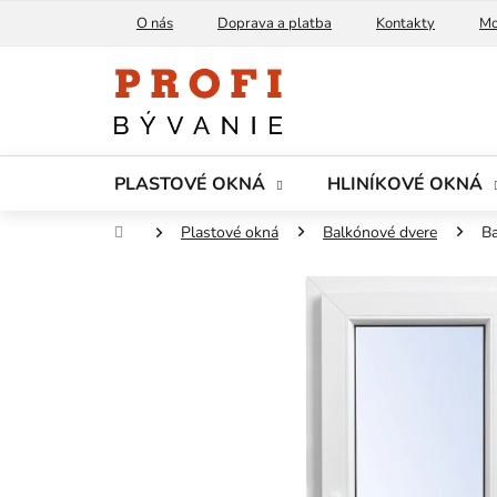
Prejsť
O nás
Doprava a platba
Kontakty
Mo
na
obsah
PLASTOVÉ OKNÁ
HLINÍKOVÉ OKNÁ
Domov
Plastové okná
Balkónové dvere
B