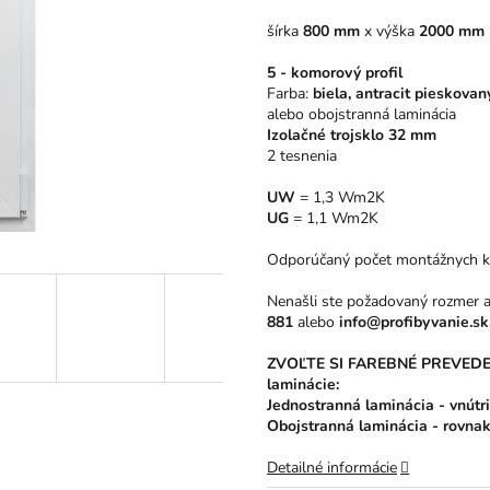
5
šírka
800 mm
x
výška
2000 mm
hviezdičiek.
5 - komorový profil
Farba:
biela, antracit pieskovan
alebo obojstranná laminácia
Izolačné trojsklo 32 mm
2 tesnenia
UW
= 1,3 Wm2K
UG
= 1,1 Wm2K
Odporúčaný počet montážnych k
Nenašli ste požadovaný rozmer
881
alebo
info@profibyvanie.sk
ZVOĽTE SI FAREBNÉ PREVEDENIE
laminácie:
Jednostranná laminácia - vnútri 
Obojstranná laminácia - rovnak
Detailné informácie