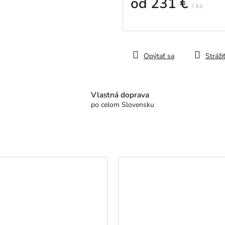
od
231 €
/ ks
Jednotková
cena:
Opýtať sa
Stráži
Vlastná doprava
po celom Slovensku