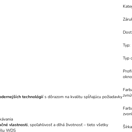
Kate
Záru
Dost
Typ
:
Typ 
Profi
okno
Farb
zvnú
dernejších technológií
s dôrazom na kvalitu spĺňajúcu požiadavky
Farb
zvon
kávania
ačné vlastnosti
, spoľahlivosť a dlhá životnosť – tieto všetky
Šírk
ofilu WDS