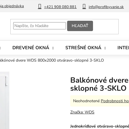
ja objednávka
Blog
+421 908 080 881
info@profibyvanie.sk
HĽADAŤ
DREVENÉ OKNÁ
STREŠNÉ OKNÁ
INTE
alkónové dvere WDS 800x2000 otváravo-sklopné 3-SKLO
Balkónové dver
sklopné 3-SKLO
Priemerné
Neohodnotené
Podrobnosti ho
hodnotenie
produktu
Značka:
WDS
je
0,0
Jednokrídlové otváravo-sklopné
z