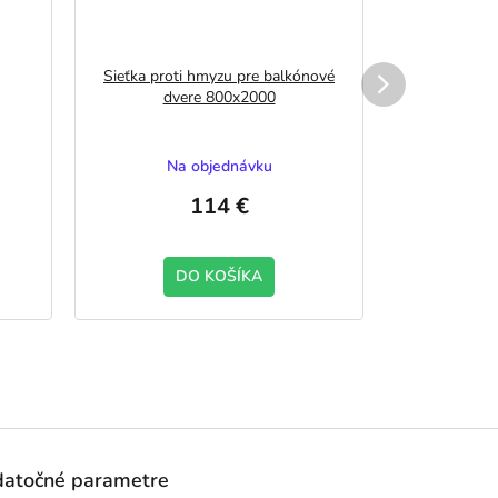
Sieťka proti hmyzu pre balkónové
Žalúzia 
dvere 800x2000
Na objednávku
Na
114 €
DO KOŠÍKA
D
atočné parametre