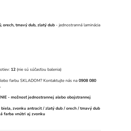
ý, orech, tmavý dub, zlatý dub
- jednostranná laminácia
otiev:
12
(nie sú súčasťou balenia)
 alebo farbu SKLADOM? Kontaktujte nás na
0908 080
.
 - možnosť jednostrannej alebo obojstrannej
biela, zvonku antracit / zlatý dub / orech / tmavý dub
á farba vnútri aj zvonku