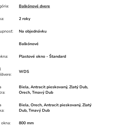
gória
:
Balkónové dvere
ka
:
2 roky
upnosť
:
Na objednávku
Balkónové
okna
:
Plastové okno - Štandard
l
WDS
/dvere
:
a
Biela, Antracit pieskovaný, Zlatý Dub,
tra
:
Orech, Tmavý Dub
a
Biela, Orech, Antracit pieskovaný, Zlatý
ka
:
Dub, Tmavý Dub
a okna
:
800 mm