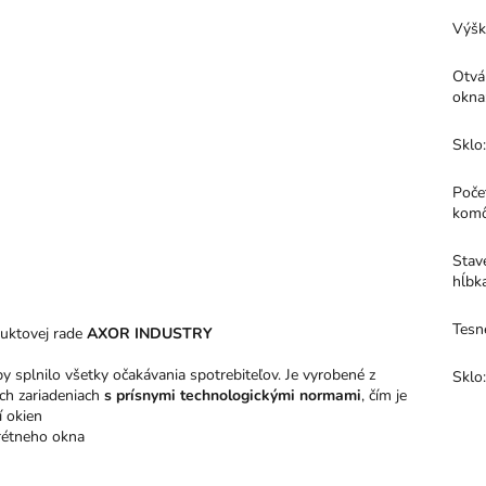
Výšk
Otvá
okna
Sklo
Poče
kom
Stav
hĺbk
Tesn
uktovej rade
AXOR INDUSTRY
y splnilo všetky očakávania spotrebiteľov. Je vyrobené z
Sklo
ch zariadeniach
s prísnymi technologickými normami
, čím je
í okien
krétneho okna