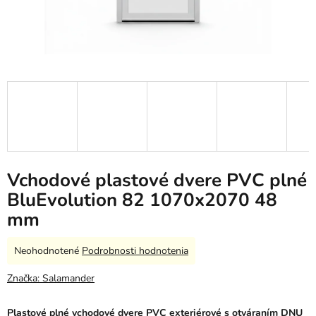
Vchodové plastové dvere PVC plné
BluEvolution 82 1070x2070 48
mm
Priemerné
Neohodnotené
Podrobnosti hodnotenia
hodnotenie
produktu
Značka:
Salamander
je
0,0
Plastové plné v
chodové dvere
PVC exteriérové s otváraním DNU