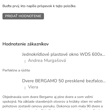
Buďte prvý, kto napíše príspevok k tejto položke.
PRIDAŤ HODNOTENIE
Z
á
p
Hodnotenie zákazníkov
ä
t
Jednokrídlové plastové okno WDS 600x1000
i
Andrea Murgašová
|
e
Hodnotenie produktu je 5 z 5 hviezdičiek.
Perfektne a rýchle
Dvere BERGAMO 50 presklené bezfalcové EXTRA
Viera
|
Hodnotenie produktu je 5 z 5 hviezdičiek.
Objednavala som dvere Bergamo aj plne dvere a som veľmi
spokojná. Na základe stavebných otvorov a hrúbky stien mi veľmi
pohotovo zostavili cenovu ponuku. Dokonca som mala 90 dvere a