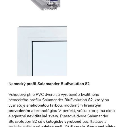
N
emeck
ý pro
fil Salamander BluEvolution 82
Vchodové plné PVC dvere sú vyrobené z kvalitného
nemeckého profilu Salamander BluEvolution 82, ktorý sa
vyznačuje
snehobielou farbou
, moderným
hranatým
prevedením
a technológiou V-perfekt, vďaka ktorej má okno
elegantné
neviditeľné zvary
. Plastové dvere Salamander
BluEvolution 82 sú
ekologicky vyrobené
bez ftalátov a
zmäkčovadiel a sú
odolné voči UV žiareniu
.
Stavebná hĺbka