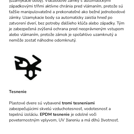
(uzamykacie body). Viacbodové zámky s automatickými
západkovými tŕňmi aktívne chránia pred vlámaním, pretože sú
ťažšie manipulovateľné a prekonateľné ako bežné jednobodové
zámky. Uzamykacie body sa automaticky zaistia hneď po
zatvorení dverí, bez potreby ďalšieho kľúča alebo západky. Tým
je zabezpečená zvýšená ochrana pred neoprávneným vstupom
alebo vlámaním, pretože zámok je spoľahlivo uzamknutý a
nemôže zostať náhodne odomknutý.
Tesnenie
Plastové dvere sú vybavené
tromi tesneniami
zabezpečujúcimi skvelú vzduchotesnosť, vodotesnosť a
tepelnú izoláciu.
EPDM tesnenie
je odolné voči
poveternostným vplyvom, UV žiareniu a má dlhú životnosť.