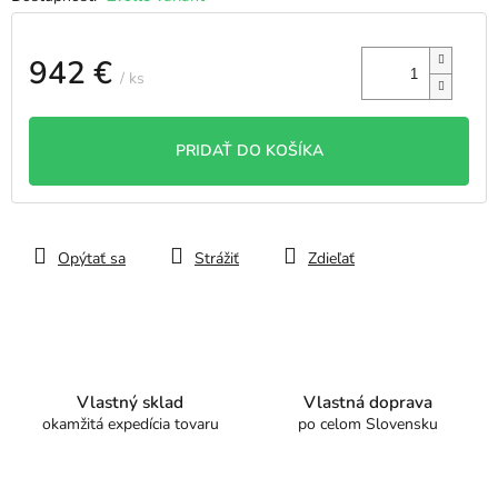
942 €
/ ks
Jednotková
cena:
PRIDAŤ DO KOŠÍKA
Opýtať sa
Strážiť
Zdieľať
Vlastný sklad
Vlastná doprava
okamžitá expedícia tovaru
po celom Slovensku