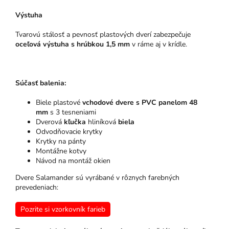
Výstuha
Tvarovú stálosť a pevnosť plastových dverí zabezpečuje
oceľová výstuha s hrúbkou 1,5 mm
v ráme aj v krídle.
Súčasť balenia:
Biele plastové
vchodové dvere s PVC panelom 48
mm
s 3 tesneniami
Dverová
kľučka
hliníková
biela
Odvodňovacie krytky
Krytky na pánty
Montážne kotvy
Návod na montáž okien
Dvere Salamander sú vyrábané v rôznych farebných
prevedeniach:
Pozrite si vzorkovník farieb