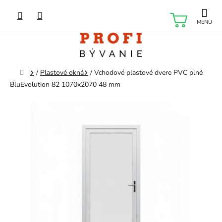
Prejsť
na
NÁKU
obsah
KOŠÍK
Domov
/
Plastové okná
/
Vchodové plastové dvere PVC plné
BluEvolution 82 1070x2070 48 mm