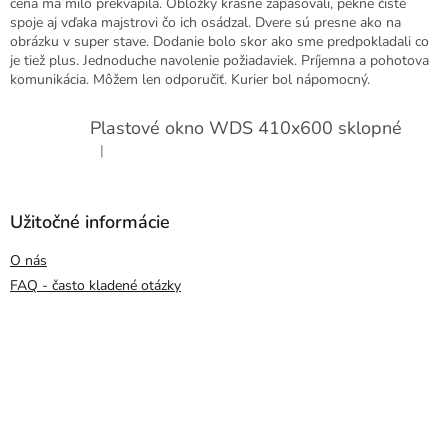
cena ma milo prekvapila. Obložky krasne zapasovali, pekne čisté
spoje aj vďaka majstrovi čo ich osádzal. Dvere sú presne ako na
obrázku v super stave. Dodanie bolo skor ako sme predpokladali co
je tiež plus. Jednoduche navolenie požiadaviek. Príjemna a pohotova
komunikácia. Môžem len odporučiť. Kurier bol nápomocný.
Plastové okno WDS 410x600 sklopné
|
Hodnotenie produktu je 5 z 5 hviezdičiek.
Užitočné informácie
O nás
FAQ - často kladené otázky