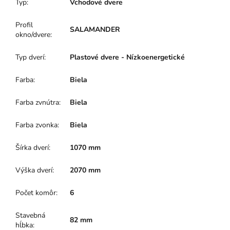
Typ
:
Vchodové dvere
Profil
SALAMANDER
okno/dvere
:
Typ dverí
:
Plastové dvere - Nízkoenergetické
Farba
:
Biela
Farba zvnútra
:
Biela
Farba zvonka
:
Biela
Šírka dverí
:
1070 mm
Výška dverí
:
2070 mm
Počet komôr
:
6
Stavebná
82 mm
hĺbka
: