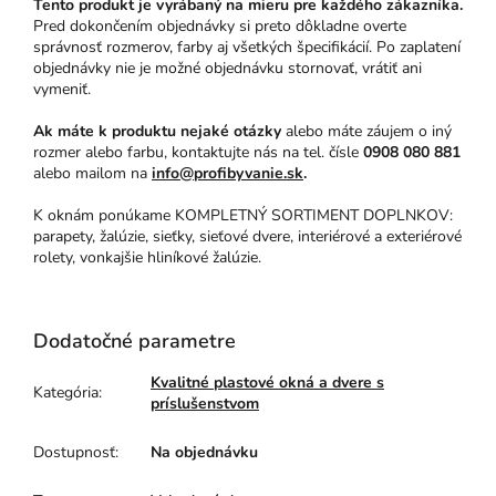
Tento produkt je vyrábaný na mieru pre každého zákazníka.
Pred dokončením objednávky si preto dôkladne overte
správnosť rozmerov, farby aj všetkých špecifikácií. Po zaplatení
objednávky nie je možné objednávku stornovať, vrátiť ani
vymeniť.
Ak máte k produktu nejaké otázky
alebo máte záujem o iný
rozmer alebo farbu, kontaktujte nás na tel. čísle
0908 080 881
alebo mailom na
info@profibyvanie.sk
.
K oknám ponúkame KOMPLETNÝ SORTIMENT DOPLNKOV:
parapety, žalúzie, sieťky, sieťové dvere, interiérové a exteriérové
rolety, vonkajšie hliníkové žalúzie.
Dodatočné parametre
Kvalitné plastové okná a dvere s
Kategória
:
príslušenstvom
Dostupnosť
:
Na objednávku