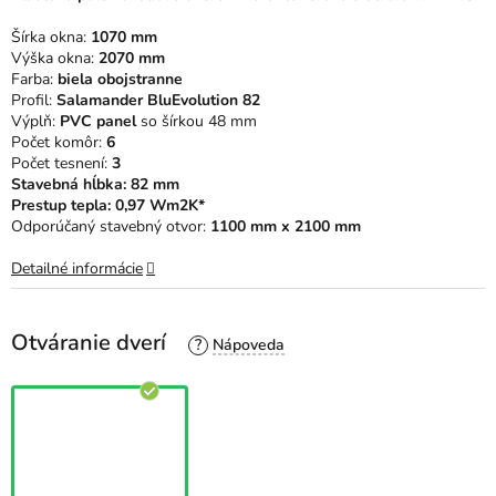
z
5
Šírka okna:
1070 mm
hviezdičiek.
Výška okna:
2070 mm
Farba:
biela obojstranne
Profil:
Salamander BluEvolution 82
Výplň:
PVC panel
so šírkou 48 mm
Počet komôr:
6
Počet tesnení:
3
Stavebná hĺbka: 82 mm
Prestup tepla: 0,97 Wm2K*
Odporúčaný stavebný otvor:
1100 mm x 2100 mm
Detailné informácie
Otváranie dverí
?