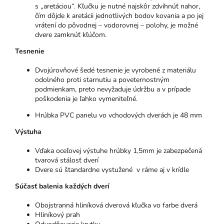
s „aretáciou“. Kľučku je nutné najskôr zdvihnúť nahor,
čím dôjde k aretácii jednotlivých bodov kovania a po jej
vrátení do pôvodnej – vodorovnej – polohy, je možné
dvere zamknúť kľúčom.
Tesnenie
Dvojúrovňové šedé tesnenie je vyrobené z materiálu
odolného proti starnutiu a poveternostným
podmienkam, preto nevyžaduje údržbu a v prípade
poškodenia je ľahko vymeniteľné.
Hrúbka PVC panelu vo vchodových dverách je 48 mm
Výstuha
Vďaka oceľovej výstuhe hrúbky 1,5mm je zabezpečená
tvarová stálosť dverí
Dvere sú štandardne vystužené v ráme aj v krídle
Súčasť balenia každých dverí
Obojstranná hliníková dverová kľučka vo farbe dverá
Hliníkový prah