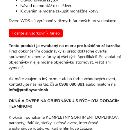
Odvodňovacie krytky
Návod na montáž okien/dverí
K dverám je možné zakúpiť
montážne kotvy
Dvere WDS sú vyrábané v rôznych farebných prevedeniach:
Pozrite si vzorkovník farieb
Tento produkt je vyrábaný na mieru pre každého zákazníka.
Pred dokončením objednávky si preto dôkladne overte
správnosť rozmerov, farby aj všetkých špecifikácií. Po zaplatení
objednávky nie je možné objednávku stornovať, vrátiť ani
vymeniť.
Ak máte záujem o iný rozmer alebo farbu vchodových dverí,
kontaktujte nás na tel. čísle
0908 080 881
alebo mailom na
info@profibyvanie.sk.
OKNÁ A DVERE NA OBJEDNÁVKU S RÝCHLYM DODACÍM
TERMÍNOM!
K oknám ponúkame KOMPLETNÝ SORTIMENT DOPLNKOV:
parapety, žalúzie, sieťky, sieťové dvere, interiérové
a exteriérové rolety, vonkajšie hliníkové žalúzie.