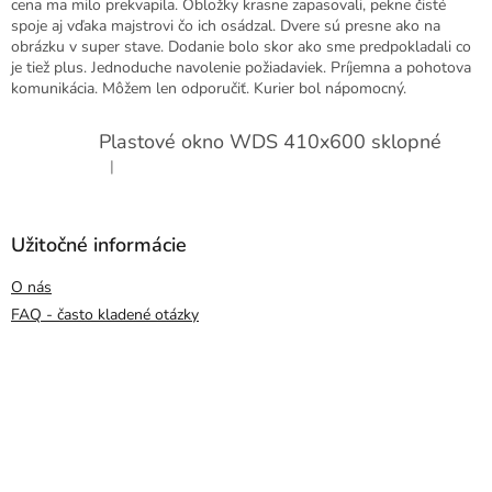
cena ma milo prekvapila. Obložky krasne zapasovali, pekne čisté
spoje aj vďaka majstrovi čo ich osádzal. Dvere sú presne ako na
obrázku v super stave. Dodanie bolo skor ako sme predpokladali co
je tiež plus. Jednoduche navolenie požiadaviek. Príjemna a pohotova
komunikácia. Môžem len odporučiť. Kurier bol nápomocný.
Plastové okno WDS 410x600 sklopné
|
Hodnotenie produktu je 5 z 5 hviezdičiek.
Užitočné informácie
O nás
FAQ - často kladené otázky