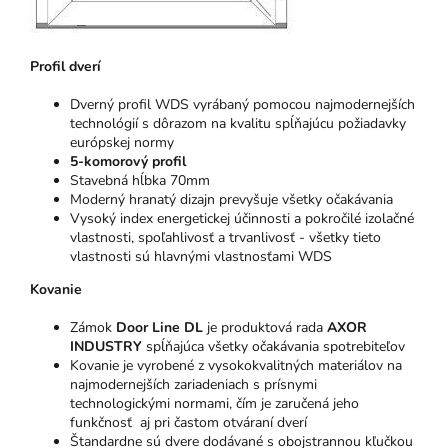
Profil dverí
Dverný profil WDS vyrábaný pomocou najmodernejších
technológií s dôrazom na kvalitu spĺňajúcu požiadavky
európskej normy
5-komorový profil
Stavebná hĺbka 70mm
Moderný hranatý dizajn prevyšuje všetky očakávania
Vysoký index energetickej účinnosti a pokročilé izolačné
vlastnosti, spoľahlivosť a trvanlivosť - všetky tieto
vlastnosti sú hlavnými vlastnosťami WDS
Kovanie
Zámok
Door Line DL
je produktová rada
AXOR
INDUSTRY
spĺňajúca všetky očakávania spotrebiteľov
Kovanie je vyrobené z vysokokvalitných materiálov na
najmodernejších zariadeniach s prísnymi
technologickými normami, čím je zaručená jeho
funkčnosť aj pri častom otváraní dverí
Štandardne sú dvere dodávané s obojstrannou kľučkou