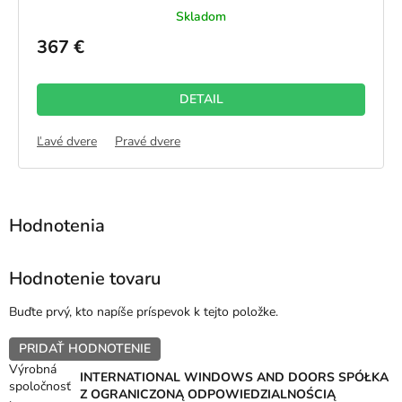
Skladom
367 €
DETAIL
TRANNÁ laminácia ZVONKU - ZLATÝ DUB
Ľavé dvere
Pravé dvere
JEDNOSTRANNÁ laminá
Hodnotenie tovaru
Buďte prvý, kto napíše príspevok k tejto položke.
PRIDAŤ HODNOTENIE
Výrobná
INTERNATIONAL WINDOWS AND DOORS SPÓŁKA
spoločnosť
Z OGRANICZONĄ ODPOWIEDZIALNOŚCIĄ