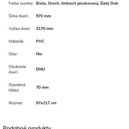
Farba zvonka
:
Biela, Orech, Antracit pieskovaný, Zlatý Dub
Šírka dverí
:
970 mm
Výška dverí
:
2170 mm
Materiál
:
PVC
Sklo
:
Nie
Otváranie
DNU
dverí
:
Stavebná
70 mm
hĺbka
:
Rozmer
:
97x217 cm