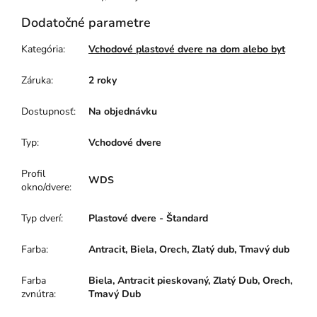
Dodatočné parametre
Kategória
:
Vchodové plastové dvere na dom alebo byt
Záruka
:
2 roky
Dostupnosť
:
Na objednávku
Typ
:
Vchodové dvere
Profil
WDS
okno/dvere
:
Typ dverí
:
Plastové dvere - Štandard
Farba
:
Antracit, Biela, Orech, Zlatý dub, Tmavý dub
Farba
Biela, Antracit pieskovaný, Zlatý Dub, Orech,
zvnútra
:
Tmavý Dub