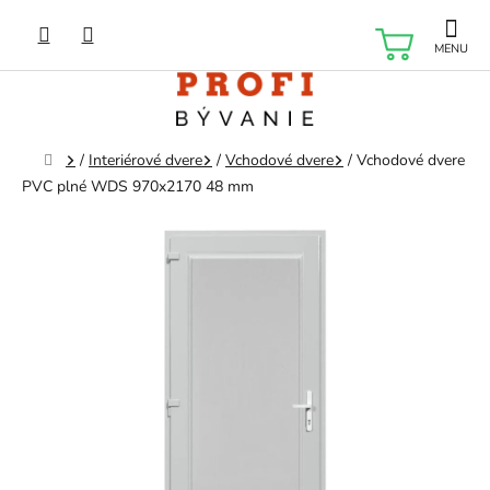
Prejsť
na
NÁKU
obsah
KOŠÍK
Domov
/
Interiérové dvere
/
Vchodové dvere
/
Vchodové dvere
PVC plné WDS 970x2170 48 mm