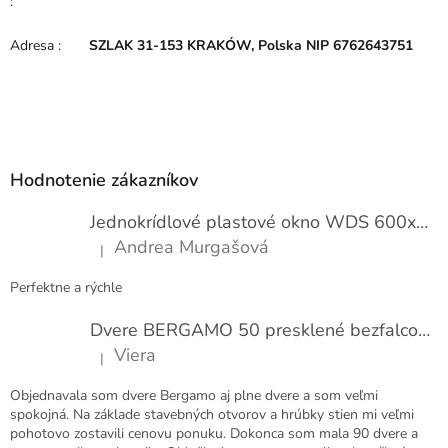
:
Adresa
:
SZLAK 31-153 KRAKÓW, Polska NIP 6762643751
Z
á
p
Hodnotenie zákazníkov
ä
t
Jednokrídlové plastové okno WDS 600x1000
i
Andrea Murgašová
|
e
Hodnotenie produktu je 5 z 5 hviezdičiek.
Perfektne a rýchle
Dvere BERGAMO 50 presklené bezfalcové EXTRA
Viera
|
Hodnotenie produktu je 5 z 5 hviezdičiek.
Objednavala som dvere Bergamo aj plne dvere a som veľmi
spokojná. Na základe stavebných otvorov a hrúbky stien mi veľmi
pohotovo zostavili cenovu ponuku. Dokonca som mala 90 dvere a