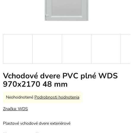
Vchodové dvere PVC plné WDS
970x2170 48 mm
Priemerné
Neohodnotené
Podrobnosti hodnotenia
hodnotenie
produktu
Značka:
WDS
je
0,0
Plastové vchodové dvere exteriérové
z
5