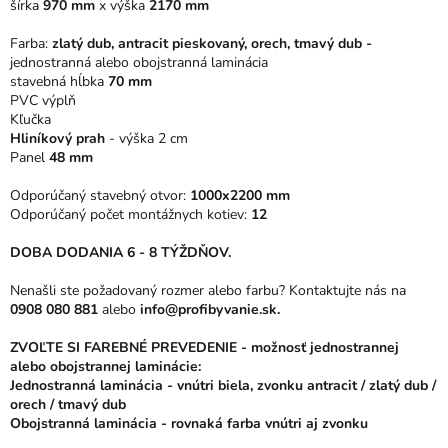
šírka
970 mm
x
výška
2170 mm
hviezdičiek.
Farba:
zlatý dub, antracit pieskovaný, orech, tmavý dub -
jednostranná alebo obojstranná laminácia
stavebná hĺbka
70 mm
PVC výplň
Kľučka
Hliníkový prah
- výška 2 cm
Panel
48 mm
Odporúčaný stavebný otvor:
1000x2200 mm
Odporúčaný počet montážnych kotiev:
12
DOBA DODANIA 6 - 8 TÝŽDŇOV.
Nenašli ste požadovaný rozmer alebo farbu? Kontaktujte nás na
0908 080 881
alebo
info@profibyvanie.sk.
ZVOĽTE SI FAREBNÉ PREVEDENIE - možnosť jednostrannej
alebo obojstrannej laminácie:
Jednostranná laminácia - vnútri biela, zvonku antracit / zlatý dub /
orech / tmavý dub
Obojstranná laminácia - rovnaká farba vnútri aj zvonku