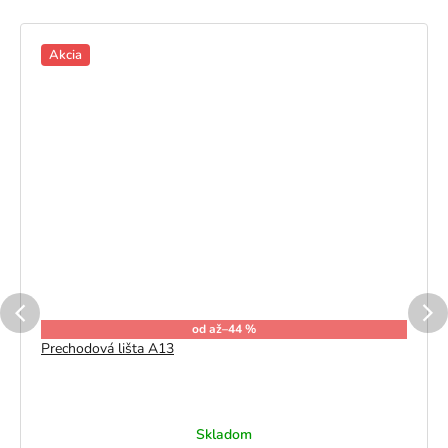
Akcia
od
až
–44 %
Prechodová lišta A13
Skladom