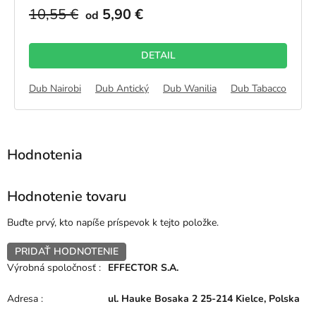
10,55 €
5,90 €
od
DETAIL
b Sand
Dub Nairobi
Striebro
Orech
Dub Antický
Dub Wanilia
Dub Tabacco
Du
Hodnotenie tovaru
Buďte prvý, kto napíše príspevok k tejto položke.
PRIDAŤ HODNOTENIE
Výrobná spoločnosť
:
EFFECTOR S.A.
Adresa
:
ul. Hauke Bosaka 2 25-214 Kielce, Polska