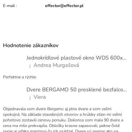
E-mail
:
effector@effector.pl
Z
á
p
Hodnotenie zákazníkov
ä
t
Jednokrídlové plastové okno WDS 600x1000
i
Andrea Murgašová
|
e
Hodnotenie produktu je 5 z 5 hviezdičiek.
Perfektne a rýchle
Dvere BERGAMO 50 presklené bezfalcové EXTRA
Viera
|
Hodnotenie produktu je 5 z 5 hviezdičiek.
Objednavala som dvere Bergamo aj plne dvere a som veľmi
spokojná. Na základe stavebných otvorov a hrúbky stien mi veľmi
pohotovo zostavili cenovu ponuku. Dokonca som mala 90 dvere a
cena ma milo prekvapila. Obložky krasne zapasovali, pekne čisté
spoje aj vďaka majstrovi čo ich osádzal. Dvere sú presne ako na