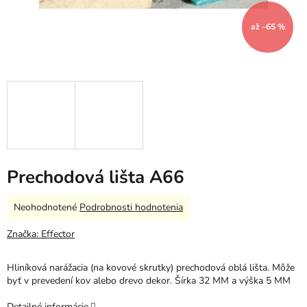
až –65 %
Prechodová lišta A66
Priemerné
Neohodnotené
Podrobnosti hodnotenia
hodnotenie
produktu
Značka:
Effector
je
0,0
Hliníková narážacia (na kovové skrutky) prechodová oblá lišta. Môže
z
byť v prevedení kov alebo drevo dekor. Šírka 32 MM a výška 5 MM
5
hviezdičiek.
Detailné informácie