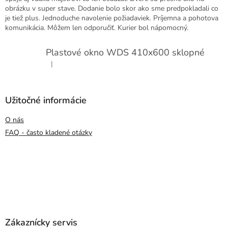
obrázku v super stave. Dodanie bolo skor ako sme predpokladali co
je tiež plus. Jednoduche navolenie požiadaviek. Príjemna a pohotova
komunikácia. Môžem len odporučiť. Kurier bol nápomocný.
Plastové okno WDS 410x600 sklopné
|
Hodnotenie produktu je 5 z 5 hviezdičiek.
Užitočné informácie
O nás
FAQ - často kladené otázky
Zákaznícky servis