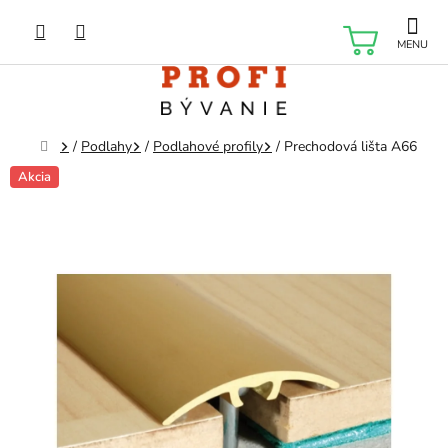
Prejsť
na
NÁKU
obsah
KOŠÍK
Domov
/
Podlahy
/
Podlahové profily
/
Prechodová lišta A66
Akcia