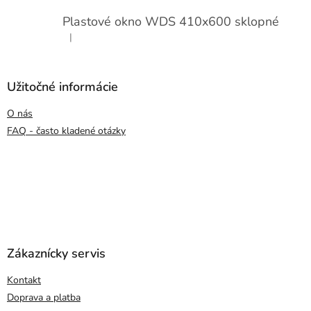
Plastové okno WDS 410x600 sklopné
|
Hodnotenie produktu je 5 z 5 hviezdičiek.
Užitočné informácie
O nás
FAQ - často kladené otázky
Zákaznícky servis
Kontakt
Doprava a platba