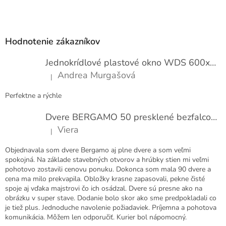
Z
á
p
Hodnotenie zákazníkov
ä
t
Jednokrídlové plastové okno WDS 600x1000
i
Andrea Murgašová
|
e
Hodnotenie produktu je 5 z 5 hviezdičiek.
Perfektne a rýchle
Dvere BERGAMO 50 presklené bezfalcové EXTRA
Viera
|
Hodnotenie produktu je 5 z 5 hviezdičiek.
Objednavala som dvere Bergamo aj plne dvere a som veľmi
spokojná. Na základe stavebných otvorov a hrúbky stien mi veľmi
pohotovo zostavili cenovu ponuku. Dokonca som mala 90 dvere a
cena ma milo prekvapila. Obložky krasne zapasovali, pekne čisté
spoje aj vďaka majstrovi čo ich osádzal. Dvere sú presne ako na
obrázku v super stave. Dodanie bolo skor ako sme predpokladali co
je tiež plus. Jednoduche navolenie požiadaviek. Príjemna a pohotova
komunikácia. Môžem len odporučiť. Kurier bol nápomocný.