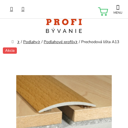
Prejsť
na
NÁKU
obsah
KOŠÍK
Domov
/
Podlahy
/
Podlahové profily
/
Prechodová lišta A13
Akcia