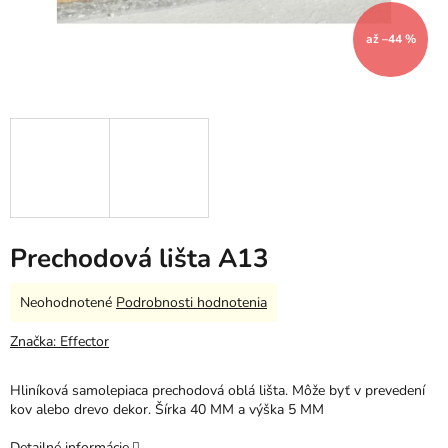
až –44 %
Prechodová lišta A13
Priemerné
Neohodnotené
Podrobnosti hodnotenia
hodnotenie
produktu
Značka:
Effector
je
0,0
Hliníková samolepiaca prechodová oblá lišta. Môže byť v prevedení
z
kov alebo drevo dekor. Šírka 40 MM a výška 5 MM
5
hviezdičiek.
Detailné informácie