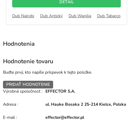
DETAIL
Dub Nairobi
Dub Antický
Dub Wanilia
Dub Tabacco
Du
Hodnotenie tovaru
Buďte prvý, kto napíše príspevok k tejto položke.
PRIDAŤ HODNOTENIE
Výrobná spoločnosť
:
EFFECTOR S.A.
Adresa
:
ul. Hauke Bosaka 2 25-214 Kielce, Polska
E-mail
:
effector@effector.pl