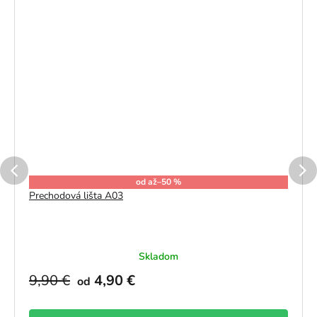
od
až
–50 %
Prechodová lišta A03
Skladom
9,90 €
4,90 €
od