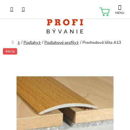
Prejsť
na
NÁKU
obsah
KOŠÍK
Domov
/
Podlahy
/
Podlahové profily
/
Prechodová lišta A13
Akcia