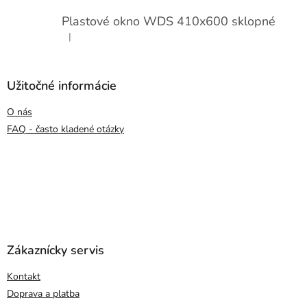
Plastové okno WDS 410x600 sklopné
|
Hodnotenie produktu je 5 z 5 hviezdičiek.
Užitočné informácie
O nás
FAQ - často kladené otázky
Zákaznícky servis
Kontakt
Doprava a platba