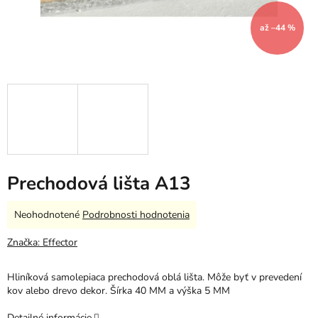
až –44 %
Prechodová lišta A13
Priemerné
Neohodnotené
Podrobnosti hodnotenia
hodnotenie
produktu
Značka:
Effector
je
0,0
Hliníková samolepiaca prechodová oblá lišta. Môže byť v prevedení
z
kov alebo drevo dekor. Šírka 40 MM a výška 5 MM
5
hviezdičiek.
Detailné informácie