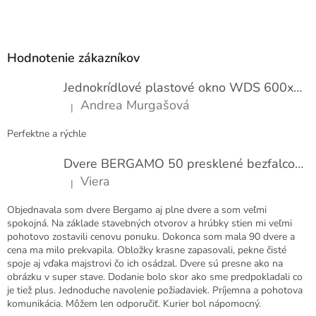
Z
á
p
Hodnotenie zákazníkov
ä
t
Jednokrídlové plastové okno WDS 600x1000
i
Andrea Murgašová
|
e
Hodnotenie produktu je 5 z 5 hviezdičiek.
Perfektne a rýchle
Dvere BERGAMO 50 presklené bezfalcové EXTRA
Viera
|
Hodnotenie produktu je 5 z 5 hviezdičiek.
Objednavala som dvere Bergamo aj plne dvere a som veľmi
spokojná. Na základe stavebných otvorov a hrúbky stien mi veľmi
pohotovo zostavili cenovu ponuku. Dokonca som mala 90 dvere a
cena ma milo prekvapila. Obložky krasne zapasovali, pekne čisté
spoje aj vďaka majstrovi čo ich osádzal. Dvere sú presne ako na
obrázku v super stave. Dodanie bolo skor ako sme predpokladali co
je tiež plus. Jednoduche navolenie požiadaviek. Príjemna a pohotova
komunikácia. Môžem len odporučiť. Kurier bol nápomocný.