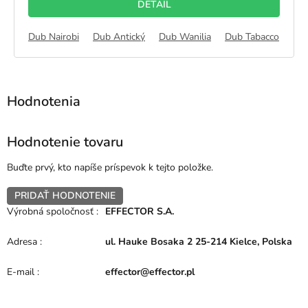
DETAIL
Dub Nairobi
Dub Antický
Dub Wanilia
Dub Tabacco
Du
Hodnotenie tovaru
Buďte prvý, kto napíše príspevok k tejto položke.
PRIDAŤ HODNOTENIE
Výrobná spoločnosť
:
EFFECTOR S.A.
Adresa
:
ul. Hauke Bosaka 2 25-214 Kielce, Polska
E-mail
:
effector@effector.pl