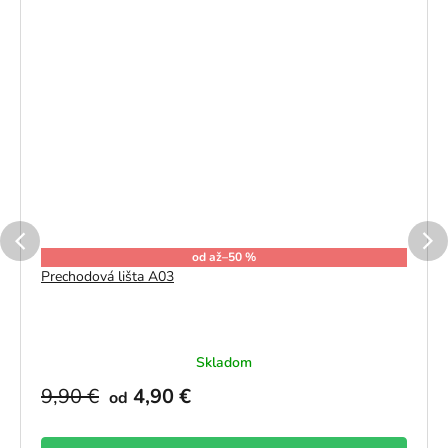
od
až
–50 %
Prechodová lišta A03
Skladom
9,90 €
4,90 €
od