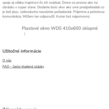
spoje aj vďaka majstrovi čo ich osádzal. Dvere sú presne ako na
obrázku v super stave. Dodanie bolo skor ako sme predpokladali co
je tiež plus. Jednoduche navolenie požiadaviek. Príjemna a pohotova
komunikácia. Môžem len odporučiť. Kurier bol nápomocný.
Plastové okno WDS 410x600 sklopné
|
Hodnotenie produktu je 5 z 5 hviezdičiek.
Užitočné informácie
O nás
FAQ - často kladené otázky