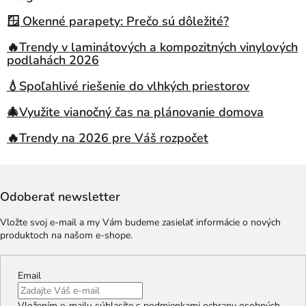
🪟 Okenné parapety: Prečo sú dôležité?
🔥Trendy v laminátových a kompozitných vinylových
podlahách 2026
💧Spoľahlivé riešenie do vlhkých priestorov
🎄Využite vianočný čas na plánovanie domova
🔥Trendy na 2026 pre Váš rozpočet
Odoberať newsletter
Vložte svoj e-mail a my Vám budeme zasielať informácie o nových
produktoch na našom e-shope.
Email
Vložením e-mailu súhlasíte s
podmienkami ochrany osobných