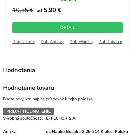
10,55 €
5,90 €
od
DETAIL
b Sand
Dub Nairobi
Striebro
Orech
Dub Antický
Dub Wanilia
Dub Tabacco
Du
Hodnotenie tovaru
Buďte prvý, kto napíše príspevok k tejto položke.
PRIDAŤ HODNOTENIE
Výrobná spoločnosť
:
EFFECTOR S.A.
Adresa
:
ul. Hauke Bosaka 2 25-214 Kielce, Polska