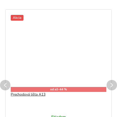
Akcia
od
až
–44 %
Prechodová lišta A13
Skladom