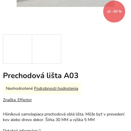
až –50 %
Prechodová lišta A03
Priemerné
Neohodnotené
Podrobnosti hodnotenia
hodnotenie
produktu
Značka:
Effector
je
0,0
Hliníková samolepiaca prechodová oblá lišta. Môže byť v prevedení
z
kov alebo drevo dekor. Šírka 30 MM a výška 5 MM
5
hviezdičiek.
Detailné informácie