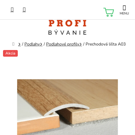
Prejsť
na
NÁKU
obsah
KOŠÍK
Domov
/
Podlahy
/
Podlahové profily
/
Prechodová lišta A03
Akcia