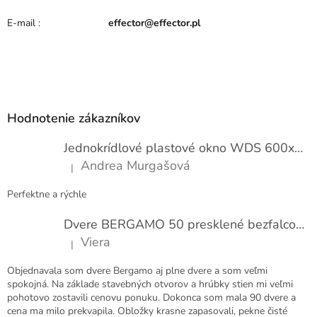
E-mail
:
effector@effector.pl
Z
á
p
Hodnotenie zákazníkov
ä
t
Jednokrídlové plastové okno WDS 600x1000
i
Andrea Murgašová
|
e
Hodnotenie produktu je 5 z 5 hviezdičiek.
Perfektne a rýchle
Dvere BERGAMO 50 presklené bezfalcové EXTRA
Viera
|
Hodnotenie produktu je 5 z 5 hviezdičiek.
Objednavala som dvere Bergamo aj plne dvere a som veľmi
spokojná. Na základe stavebných otvorov a hrúbky stien mi veľmi
pohotovo zostavili cenovu ponuku. Dokonca som mala 90 dvere a
cena ma milo prekvapila. Obložky krasne zapasovali, pekne čisté