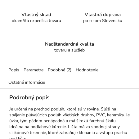
Vlastný sklad
Vlastná doprava
okamžitá expedícia tovaru
po celom Slovensku
Nadštandardná kvalita
tovaru a služieb
Popis
Parametre
Podobné (2)
Hodnotenie
Ostatné informácie
Podrobný popis
Je určená na prechod podláh, ktoré sú v rovine. Slúži na
spájanie plávajúcich podláh všetkých druhov, PVC, keramiky. Je
úzka, tým pádom nenápadná a má širokú farebnú škálu.
Ideálna na podlahové kúrenie. Lišta má zo spodnej strany
silikónové tesnenie, ktoré zabraňuje klepaniu a vstupu prachu
pod lištu.