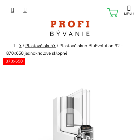
Prejsť
na
NÁKU
obsah
KOŠÍK
Domov
/
Plastové okná
/
Plastové okno BluEvolution 92 -
870x650 jednokrídlové sklopné
870x650