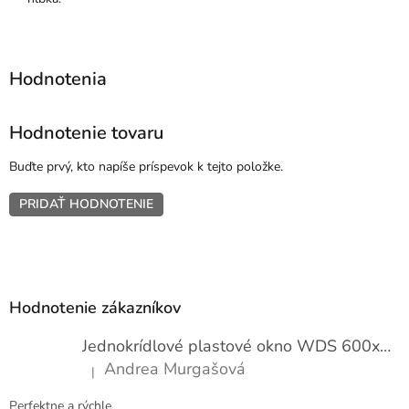
Hodnotenie tovaru
Buďte prvý, kto napíše príspevok k tejto položke.
PRIDAŤ HODNOTENIE
Z
á
p
Hodnotenie zákazníkov
ä
t
Jednokrídlové plastové okno WDS 600x1000
i
Andrea Murgašová
|
e
Hodnotenie produktu je 5 z 5 hviezdičiek.
Perfektne a rýchle