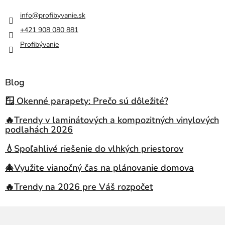
info
@
profibyvanie.sk
+421 908 080 881
Profibývanie
Blog
🪟 Okenné parapety: Prečo sú dôležité?
🔥Trendy v laminátových a kompozitných vinylových
podlahách 2026
💧Spoľahlivé riešenie do vlhkých priestorov
🎄Využite vianočný čas na plánovanie domova
🔥Trendy na 2026 pre Váš rozpočet