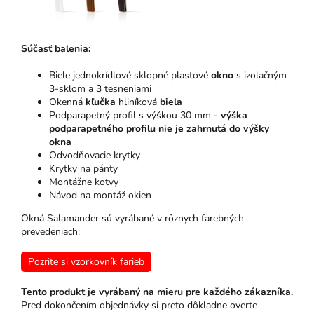
Súčasť balenia:
Biele jednokrídlové sklopné plastové
okno
s izolačným
3-sklom a 3 tesneniami
Okenná
kľučka
hliníková
biela
Podparapetný profil s výškou 30 mm -
výška
podparapetného profilu nie je zahrnutá do výšky
okna
Odvodňovacie krytky
Krytky na pánty
Montážne kotvy
Návod na montáž okien
Okná Salamander sú vyrábané v rôznych farebných
prevedeniach:
Pozrite si vzorkovník farieb
Tento produkt je vyrábaný na mieru pre každého zákazníka.
Pred dokončením objednávky si preto dôkladne overte