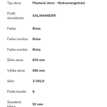
Typ okna
:
Plastové okno - Nízkoenergetické
Profil
SALAMANDER
okno/dvere
:
Farba
:
Biela
Farba zvnútra
:
Biela
Farba zvonka
:
Biela
Šírka okna
:
870 mm
Výška okna
:
650 mm
Sklo
:
3-SKLO
Počet komôr
:
6
Stavebná
92 mm
hĺbka
: