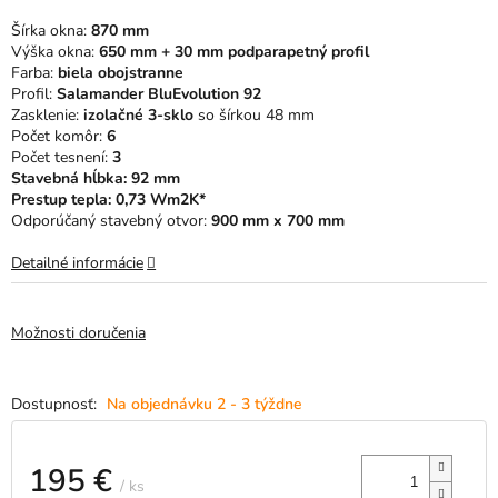
5
Šírka okna:
870 mm
hviezdičiek.
Výška okna:
650 mm + 30 mm podparapetný profil
Farba:
biela obojstranne
Profil:
Salamander BluEvolution 92
Zasklenie:
izolačné 3-sklo
so šírkou 48 mm
Počet komôr:
6
Počet tesnení:
3
Stavebná hĺbka: 92 mm
Prestup tepla: 0,73 Wm2K*
Odporúčaný stavebný otvor:
900 mm x 700 mm
Detailné informácie
Možnosti doručenia
Na objednávku 2 - 3 týždne
195 €
/ ks