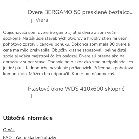
Dvere BERGAMO 50 presklené bezfalcové EXTRA
Viera
|
Hodnotenie produktu je 5 z 5 hviezdičiek.
Objednavala som dvere Bergamo aj plne dvere a som veľmi
spokojná. Na základe stavebných otvorov a hrúbky stien mi veľmi
pohotovo zostavili cenovu ponuku. Dokonca som mala 90 dvere a
cena ma milo prekvapila. Obložky krasne zapasovali, pekne čisté
spoje aj vďaka majstrovi čo ich osádzal. Dvere sú presne ako na
obrázku v super stave. Dodanie bolo skor ako sme predpokladali co
je tiež plus. Jednoduche navolenie požiadaviek. Príjemna a pohotova
komunikácia. Môžem len odporučiť. Kurier bol nápomocný.
Plastové okno WDS 410x600 sklopné
|
Hodnotenie produktu je 5 z 5 hviezdičiek.
Užitočné informácie
O nás
FAQ - často kladené otázky