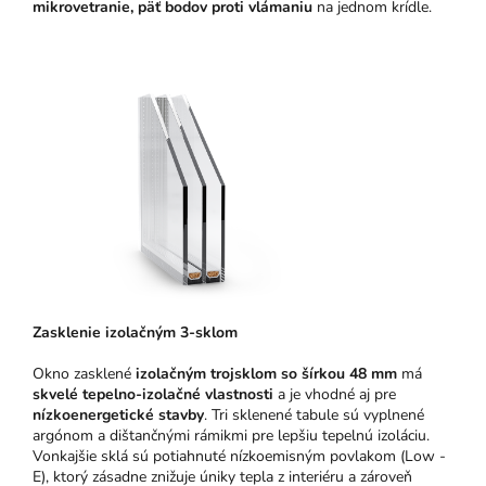
mikrovetranie,
päť bodov proti vlámaniu
na jednom krídle.
Zasklenie izolačným 3-sklom
Okno zasklené
izolačným trojsklom so šírkou 48 mm
má
skvelé tepelno-izolačné vlastnosti
a je vhodné aj pre
nízkoenergetické stavby
. Tri sklenené tabule sú vyplnené
argónom a dištančnými rámikmi pre lepšiu tepelnú izoláciu.
Vonkajšie sklá sú potiahnuté nízkoemisným povlakom (Low -
E), ktorý zásadne znižuje úniky tepla z interiéru a zároveň