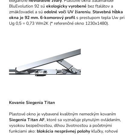
elegantné
neviditeľné zvary
. Plastové okná Salamander
BluEvolution 92 sú
ekologicky vyrobené
bez ftalátov a
zmäkčovadiel a sú
odolné voči UV žiareniu
.
Stavebná hĺbka
okna je 92 mm.
6-komorový profil
s prestupom tepla Uw pri
Ug 0,5 = 0,73 Wm2K (* referenčné okno 1230x1480).
Kovanie Siegenia Titan
Plastové okno je vybavené kvalitným nemeckým kovaním
Siegenia Titan AF
, ktoré sa vyznačuje plynulým ovládaním,
vysokou bezpečnosťou, dlhou životnosťou a početnými
funkciami ako:
blokácia nesprávnej polohy
kľučky, rohové