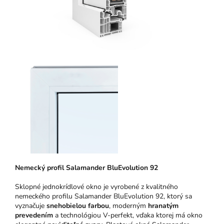
N
emeck
ý pro
fil Salamander BluEvolution 92
Sklopné jednokrídlové okno je vyrobené z kvalitného
nemeckého profilu Salamander BluEvolution 92, ktorý sa
vyznačuje
snehobielou farbou
, moderným
hranatým
prevedením
a technológiou V-perfekt, vďaka ktorej má okno