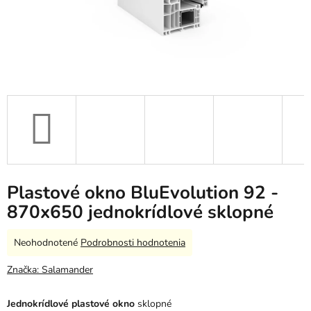
Plastové okno BluEvolution 92 -
870x650 jednokrídlové sklopné
Priemerné
Neohodnotené
Podrobnosti hodnotenia
hodnotenie
produktu
Značka:
Salamander
je
0,0
Jednokrídlové plastové okno
sklopné
z