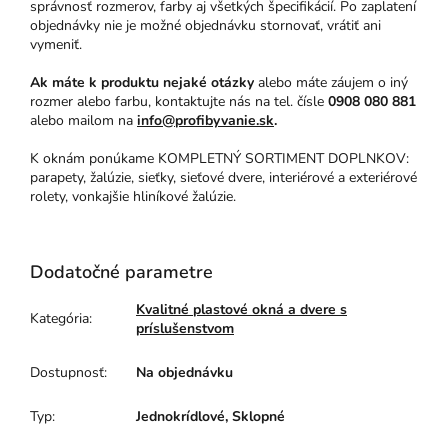
správnosť rozmerov, farby aj všetkých špecifikácií. Po zaplatení
objednávky nie je možné objednávku stornovať, vrátiť ani
vymeniť.
Ak máte k produktu nejaké otázky
alebo máte záujem o iný
rozmer alebo farbu, kontaktujte nás na tel. čísle
0908 080 881
alebo mailom na
info@profibyvanie.sk
.
K oknám ponúkame KOMPLETNÝ SORTIMENT DOPLNKOV:
parapety, žalúzie, sieťky, sieťové dvere, interiérové a exteriérové
rolety, vonkajšie hliníkové žalúzie.
Dodatočné parametre
Kvalitné plastové okná a dvere s
Kategória
:
príslušenstvom
Dostupnosť
:
Na objednávku
Typ
:
Jednokrídlové, Sklopné