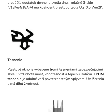
prepúšťa dostatok denného svetla dnu. Izolačné 3-sklo
4/18Ar/4/18Ar/4 má koeficient prestupu tepla Ug=0,5 Wm2K.
Tesnenie
Plastové okno je vybavené
tromi tesneniami
zabezpečujúcimi
skvelú vzduchotesnosť, vodotesnosť a tepelnú izoláciu.
EPDM
tesnenie
je odolné voči poveternostným vplyvom, UV žiareniu
a má dlhú životnosť.