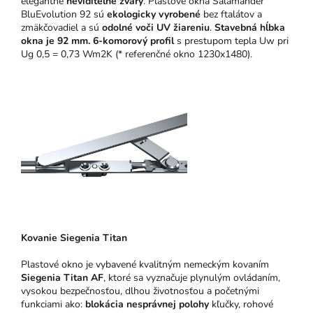
elegantné
neviditeľné zvary
. Plastové okná Salamander
BluEvolution 92 sú
ekologicky vyrobené
bez ftalátov a
zmäkčovadiel a sú
odolné voči UV žiareniu
.
Stavebná hĺbka
okna je 92 mm.
6-komorový profil
s prestupom tepla Uw pri
Ug 0,5 = 0,73 Wm2K (* referenčné okno 1230x1480).
Kovanie Siegenia Titan
Plastové okno je vybavené kvalitným nemeckým kovaním
Siegenia Titan AF
, ktoré sa vyznačuje plynulým ovládaním,
vysokou bezpečnosťou, dlhou životnosťou a početnými
funkciami ako:
blokácia nesprávnej polohy
kľučky, rohové