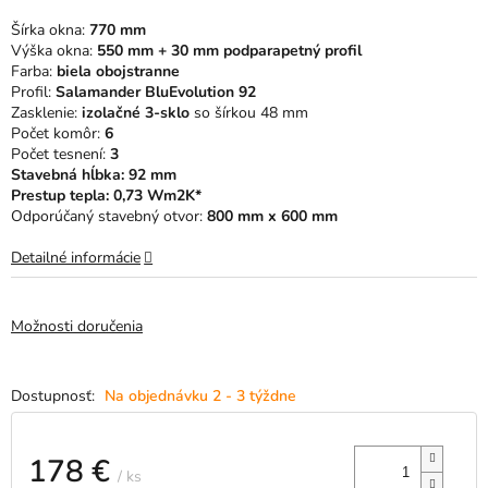
5
Šírka okna:
770 mm
hviezdičiek.
Výška okna:
550 mm + 30 mm podparapetný profil
Farba:
biela obojstranne
Profil:
Salamander BluEvolution 92
Zasklenie:
izolačné 3-sklo
so šírkou 48 mm
Počet komôr:
6
Počet tesnení:
3
Stavebná hĺbka: 92 mm
Prestup tepla: 0,73 Wm2K*
Odporúčaný stavebný otvor:
800 mm x 600 mm
Detailné informácie
Možnosti doručenia
Na objednávku 2 - 3 týždne
178 €
/ ks