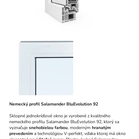
N
emeck
ý pro
fil Salamander BluEvolution 92
Sklopné jednokrídlové okno je vyrobené z kvalitného
nemeckého profilu Salamander BluEvolution 92, ktorý sa
vyznačuje
snehobielou farbou
, moderným
hranatým
prevedením
a technológiou V-perfekt, vďaka ktorej má okno