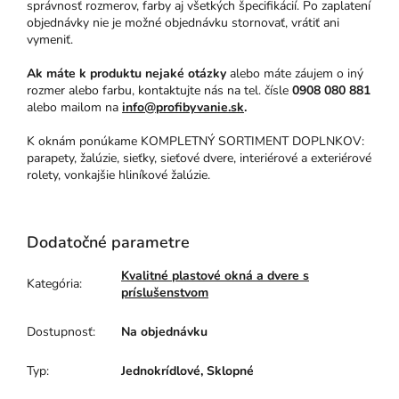
správnosť rozmerov, farby aj všetkých špecifikácií. Po zaplatení
objednávky nie je možné objednávku stornovať, vrátiť ani
vymeniť.
Ak máte k produktu nejaké otázky
alebo máte záujem o iný
rozmer alebo farbu, kontaktujte nás na tel. čísle
0908 080 881
alebo mailom na
info@profibyvanie.sk
.
K oknám ponúkame KOMPLETNÝ SORTIMENT DOPLNKOV:
parapety, žalúzie, sieťky, sieťové dvere, interiérové a exteriérové
rolety, vonkajšie hliníkové žalúzie.
Dodatočné parametre
Kvalitné plastové okná a dvere s
Kategória
:
príslušenstvom
Dostupnosť
:
Na objednávku
Typ
:
Jednokrídlové, Sklopné