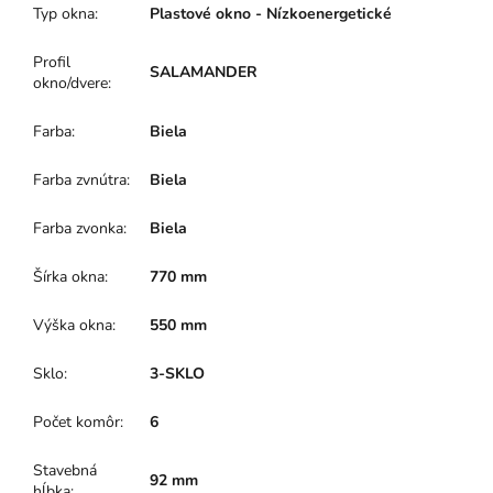
Typ okna
:
Plastové okno - Nízkoenergetické
Profil
SALAMANDER
okno/dvere
:
Farba
:
Biela
Farba zvnútra
:
Biela
Farba zvonka
:
Biela
Šírka okna
:
770 mm
Výška okna
:
550 mm
Sklo
:
3-SKLO
Počet komôr
:
6
Stavebná
92 mm
hĺbka
: