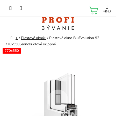
Prejsť
na
NÁKU
obsah
KOŠÍK
Domov
/
Plastové okná
/
Plastové okno BluEvolution 92 -
770x550 jednokrídlové sklopné
770x550