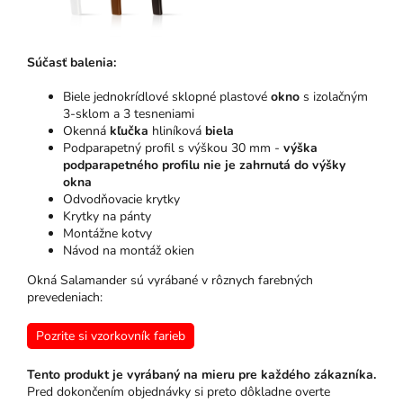
Súčasť balenia:
Biele jednokrídlové sklopné plastové
okno
s izolačným
3-sklom a 3 tesneniami
Okenná
kľučka
hliníková
biela
Podparapetný profil s výškou 30 mm -
výška
podparapetného profilu nie je zahrnutá do výšky
okna
Odvodňovacie krytky
Krytky na pánty
Montážne kotvy
Návod na montáž okien
Okná Salamander sú vyrábané v rôznych farebných
prevedeniach:
Pozrite si vzorkovník farieb
Tento produkt je vyrábaný na mieru pre každého zákazníka.
Pred dokončením objednávky si preto dôkladne overte