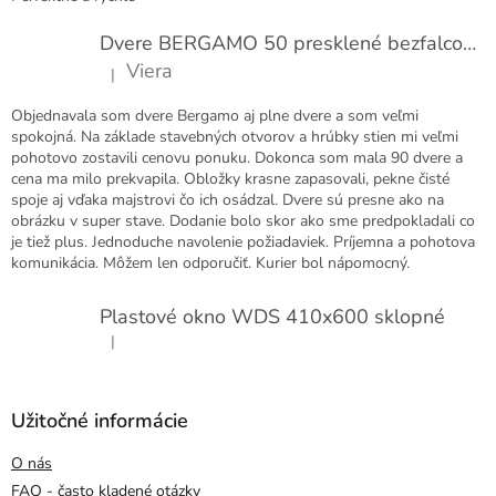
Dvere BERGAMO 50 presklené bezfalcové EXTRA
Viera
|
Hodnotenie produktu je 5 z 5 hviezdičiek.
Objednavala som dvere Bergamo aj plne dvere a som veľmi
spokojná. Na základe stavebných otvorov a hrúbky stien mi veľmi
pohotovo zostavili cenovu ponuku. Dokonca som mala 90 dvere a
cena ma milo prekvapila. Obložky krasne zapasovali, pekne čisté
spoje aj vďaka majstrovi čo ich osádzal. Dvere sú presne ako na
obrázku v super stave. Dodanie bolo skor ako sme predpokladali co
je tiež plus. Jednoduche navolenie požiadaviek. Príjemna a pohotova
komunikácia. Môžem len odporučiť. Kurier bol nápomocný.
Plastové okno WDS 410x600 sklopné
|
Hodnotenie produktu je 5 z 5 hviezdičiek.
Užitočné informácie
O nás
FAQ - často kladené otázky