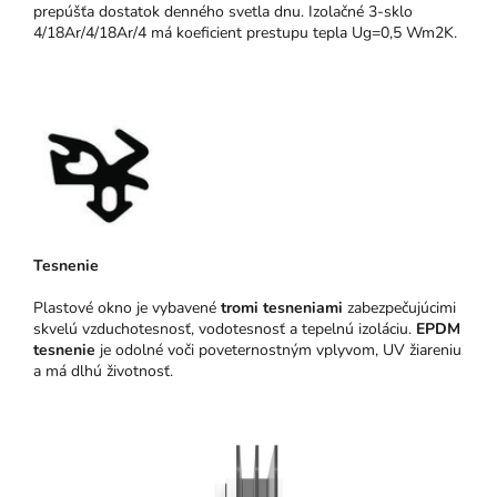
prepúšťa dostatok denného svetla dnu. Izolačné 3-sklo
4/18Ar/4/18Ar/4 má koeficient prestupu tepla Ug=0,5 Wm2K.
Tesnenie
Plastové okno je vybavené
tromi tesneniami
zabezpečujúcimi
skvelú vzduchotesnosť, vodotesnosť a tepelnú izoláciu.
EPDM
tesnenie
je odolné voči poveternostným vplyvom, UV žiareniu
a má dlhú životnosť.