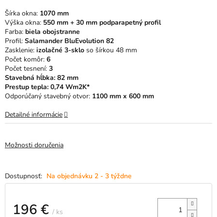
5
Šírka okna:
1070 mm
hviezdičiek.
Výška okna:
550 mm + 30 mm podparapetný profil
Farba:
biela obojstranne
Profil:
Salamander BluEvolution 82
Zasklenie:
izolačné 3-sklo
so šírkou 48 mm
Počet komôr:
6
Počet tesnení:
3
Stavebná hĺbka: 82 mm
Prestup tepla: 0,74 Wm2K*
Odporúčaný stavebný otvor:
11
00 mm x 600 mm
Detailné informácie
Možnosti doručenia
Na objednávku 2 - 3 týždne
196 €
/ ks