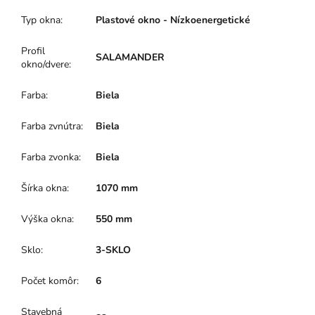
Typ okna
:
Plastové okno - Nízkoenergetické
Profil
SALAMANDER
okno/dvere
:
Farba
:
Biela
Farba zvnútra
:
Biela
Farba zvonka
:
Biela
Šírka okna
:
1070 mm
Výška okna
:
550 mm
Sklo
:
3-SKLO
Počet komôr
:
6
Stavebná