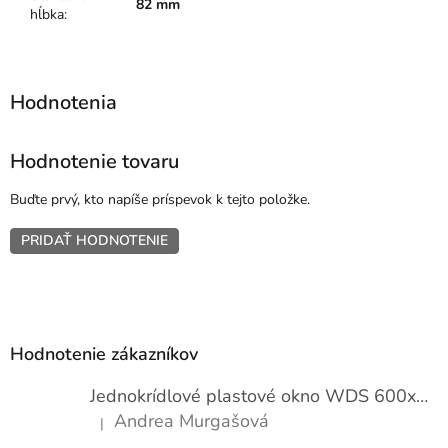
82 mm
hĺbka
:
Hodnotenie tovaru
Buďte prvý, kto napíše príspevok k tejto položke.
PRIDAŤ HODNOTENIE
Z
á
p
Hodnotenie zákazníkov
ä
t
Jednokrídlové plastové okno WDS 600x1000
i
Andrea Murgašová
|
e
Hodnotenie produktu je 5 z 5 hviezdičiek.