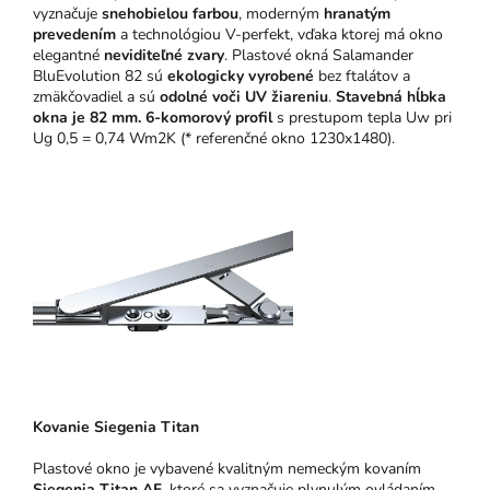
vyznačuje
snehobielou farbou
, moderným
hranatým
prevedením
a technológiou V-perfekt, vďaka ktorej má okno
elegantné
neviditeľné zvary
. Plastové okná Salamander
BluEvolution 82 sú
ekologicky vyrobené
bez ftalátov a
zmäkčovadiel a sú
odolné voči UV žiareniu
.
Stavebná hĺbka
okna je 82 mm.
6-komorový profil
s prestupom tepla Uw pri
Ug 0,5 = 0,74 Wm2K (* referenčné okno 1230x1480).
Kovanie Siegenia Titan
Plastové okno je vybavené kvalitným nemeckým kovaním
Siegenia Titan AF
, ktoré sa vyznačuje plynulým ovládaním,