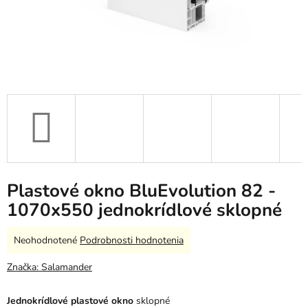
Plastové okno BluEvolution 82 -
1070x550 jednokrídlové sklopné
Priemerné
Neohodnotené
Podrobnosti hodnotenia
hodnotenie
produktu
Značka:
Salamander
je
0,0
Jednokrídlové plastové okno
sklopné
z