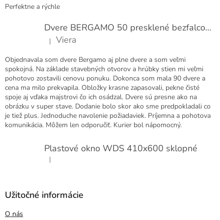
Perfektne a rýchle
Dvere BERGAMO 50 presklené bezfalcové EXTRA
Viera
|
Hodnotenie produktu je 5 z 5 hviezdičiek.
Objednavala som dvere Bergamo aj plne dvere a som veľmi
spokojná. Na základe stavebných otvorov a hrúbky stien mi veľmi
pohotovo zostavili cenovu ponuku. Dokonca som mala 90 dvere a
cena ma milo prekvapila. Obložky krasne zapasovali, pekne čisté
spoje aj vďaka majstrovi čo ich osádzal. Dvere sú presne ako na
obrázku v super stave. Dodanie bolo skor ako sme predpokladali co
je tiež plus. Jednoduche navolenie požiadaviek. Príjemna a pohotova
komunikácia. Môžem len odporučiť. Kurier bol nápomocný.
Plastové okno WDS 410x600 sklopné
|
Hodnotenie produktu je 5 z 5 hviezdičiek.
Užitočné informácie
O nás