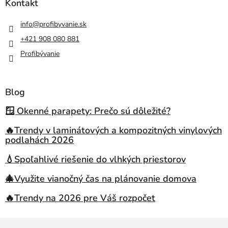
Kontakt
info
@
profibyvanie.sk
+421 908 080 881
Profibývanie
Blog
🪟 Okenné parapety: Prečo sú dôležité?
🔥Trendy v laminátových a kompozitných vinylových
podlahách 2026
💧Spoľahlivé riešenie do vlhkých priestorov
🎄Využite vianočný čas na plánovanie domova
🔥Trendy na 2026 pre Váš rozpočet