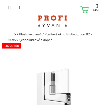
Prejsť
na
NÁKU
obsah
KOŠÍK
Domov
/
Plastové okná
/
Plastové okno BluEvolution 82 -
1070x550 jednokrídlové sklopné
1070x550