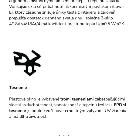
argónom a dištančnými rámikmi pre lepšiu tepelnú izoláciu.
Vonkajšie sklá sú potiahnuté nízkoemisným povlakom (Low -
E), ktorý zásadne znižuje úniky tepla z interiéru a zároveň
prepúšťa dostatok denného svetla dnu. Izolačné 3-sklo
4/18Ar/4/18Ar/4 má koeficient prestupu tepla Ug=0,5 Wm2K.
Tesnenie
Plastové okno je vybavené
tromi tesneniami
zabezpečujúcimi
skvelú vzduchotesnosť, vodotesnosť a tepelnú izoláciu.
EPDM
tesnenie
je odolné voči poveternostným vplyvom, UV žiareniu
a má dlhú životnosť.