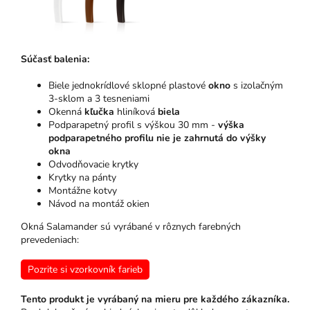
Súčasť balenia:
Biele jednokrídlové sklopné plastové
okno
s izolačným
3-sklom a 3 tesneniami
Okenná
kľučka
hliníková
biela
Podparapetný profil s výškou 30 mm -
výška
podparapetného profilu nie je zahrnutá do výšky
okna
Odvodňovacie krytky
Krytky na pánty
Montážne kotvy
Návod na montáž okien
Okná Salamander sú vyrábané v rôznych farebných
prevedeniach:
Pozrite si vzorkovník farieb
Tento produkt je vyrábaný na mieru pre každého zákazníka.