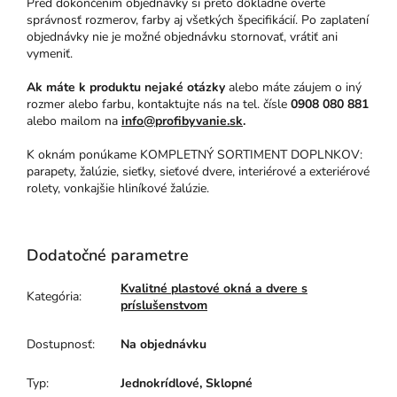
Pred dokončením objednávky si preto dôkladne overte
správnosť rozmerov, farby aj všetkých špecifikácií. Po zaplatení
objednávky nie je možné objednávku stornovať, vrátiť ani
vymeniť.
Ak máte k produktu nejaké otázky
alebo máte záujem o iný
rozmer alebo farbu, kontaktujte nás na tel. čísle
0908 080 881
alebo mailom na
info@profibyvanie.sk
.
K oknám ponúkame KOMPLETNÝ SORTIMENT DOPLNKOV:
parapety, žalúzie, sieťky, sieťové dvere, interiérové a exteriérové
rolety, vonkajšie hliníkové žalúzie.
Dodatočné parametre
Kvalitné plastové okná a dvere s
Kategória
:
príslušenstvom
Dostupnosť
:
Na objednávku
Typ
:
Jednokrídlové, Sklopné