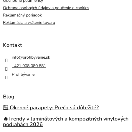
Obchodné podmienky
Ochrana osobných údajov a poučenie o cookies
Reklamačný poriadok
Reklamácia a vrátenie tovaru
Kontakt
info
@
profibyvanie.sk
+421 908 080 881
Profibývanie
Blog
🪟 Okenné parapety: Prečo sú dôležité?
🔥Trendy v laminátových a kompozitných vinylových
podlahách 2026