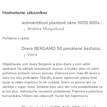
Z
s
á
u
p
Hodnotenie zákazníkov
ä
t
Jednokrídlové plastové okno WDS 600x1000
i
Andrea Murgašová
|
e
Hodnotenie produktu je 5 z 5 hviezdičiek.
Perfektne a rýchle
Dvere BERGAMO 50 presklené bezfalcové EXTRA
Viera
|
Hodnotenie produktu je 5 z 5 hviezdičiek.
Objednavala som dvere Bergamo aj plne dvere a som veľmi
spokojná. Na základe stavebných otvorov a hrúbky stien mi veľmi
pohotovo zostavili cenovu ponuku. Dokonca som mala 90 dvere a
cena ma milo prekvapila. Obložky krasne zapasovali, pekne čisté
spoje aj vďaka majstrovi čo ich osádzal. Dvere sú presne ako na
obrázku v super stave. Dodanie bolo skor ako sme predpokladali co
je tiež plus. Jednoduche navolenie požiadaviek. Príjemna a pohotova
komunikácia. Môžem len odporučiť. Kurier bol nápomocný.