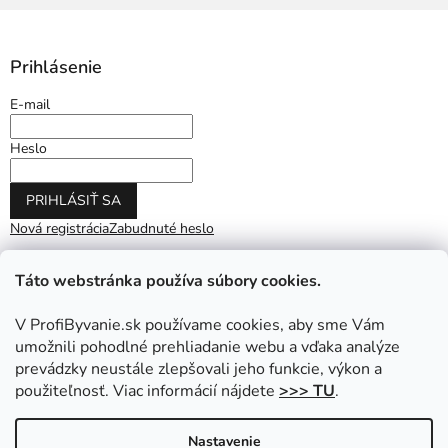
Prihlásenie
E-mail
Heslo
PRIHLÁSIŤ SA
Nová registrácia
Zabudnuté heslo
Táto webstránka používa súbory cookies.
V ProfiByvanie.sk používame cookies, aby sme Vám
umožnili pohodlné prehliadanie webu a vďaka analýze
prevádzky neustále zlepšovali jeho funkcie, výkon a
použiteľnosť. Viac informácií nájdete
>>> TU
.
Vytvoril Shoptet
|
Upravil Balkys
Nastavenie