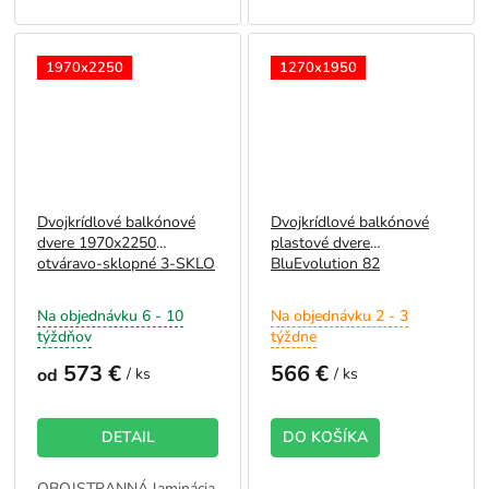
1970x2250
1270x1950
Dvojkrídlové balkónové
Dvojkrídlové balkónové
dvere 1970x2250
plastové dvere
otváravo-sklopné 3-SKLO
BluEvolution 82
1270x1950
Na objednávku 6 - 10
Na objednávku 2 - 3
týždňov
týždne
573 €
566 €
od
/ ks
/ ks
DETAIL
DO KOŠÍKA
OBOJSTRANNÁ laminácia - BIELA
JEDNOSTRANNÁ laminácia