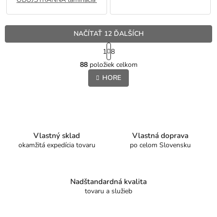
NAČÍTAŤ 12 ĎALŠÍCH
S
1
8
t
O
r
88
položiek celkom
v
á
l
HORE
n
á
k
o
d
v
a
a
c
n
i
i
e
Vlastný sklad
Vlastná doprava
e
p
okamžitá expedícia tovaru
po celom Slovensku
r
v
k
y
Nadštandardná kvalita
v
tovaru a služieb
ý
p
i