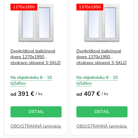
o
ý
1270x1950
1370x1950
d
p
u
i
k
s
t
p
o
r
v
o
Dvojkrídlové balkónové
Dvojkrídlové balkónové
d
dvere 1270x1950
dvere 1370x1950
u
otváravo-sklopné 3-SKLO
otváravo-sklopné 3-SKLO
k
t
Na objednávku 6 - 10
Na objednávku 6 - 10
o
týždňov
týždňov
v
391 €
407 €
od
/ ks
od
/ ks
DETAIL
DETAIL
OBOJSTRANNÁ laminácia - BIELA
OBOJSTRANNÁ laminácia - BI
JEDNOSTRANNÁ laminácia