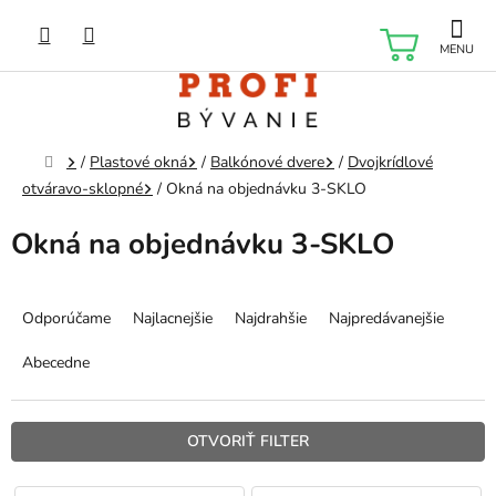
Prejsť
na
NÁKU
obsah
KOŠÍK
Domov
/
Plastové okná
/
Balkónové dvere
/
Dvojkrídlové
otváravo-sklopné
/
Okná na objednávku 3-SKLO
Okná na objednávku 3-SKLO
R
a
Odporúčame
Najlacnejšie
Najdrahšie
Najpredávanejšie
d
e
Abecedne
n
i
e
OTVORIŤ FILTER
p
r
V