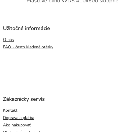
Plastové okno WDS 410x600 sklopné
|
Hodnotenie produktu je 5 z 5 hviezdičiek.
Užitočné informácie
O nás
FAQ - často kladené otázky
Zákaznícky servis
Kontakt
Doprava a platba
Ako nakupovať