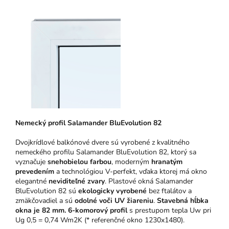
N
emeck
ý pro
fil Salamander BluEvolution 82
Dvojkrídlové balkónové dvere sú vyrobené z kvalitného
nemeckého profilu Salamander BluEvolution 82, ktorý sa
vyznačuje
snehobielou farbou
, moderným
hranatým
prevedením
a technológiou V-perfekt, vďaka ktorej má okno
elegantné
neviditeľné zvary
. Plastové okná Salamander
BluEvolution 82 sú
ekologicky vyrobené
bez ftalátov a
zmäkčovadiel a sú
odolné voči UV žiareniu
.
Stavebná hĺbka
okna je 82 mm.
6-komorový profil
s prestupom tepla Uw pri
Ug 0,5 = 0,74 Wm2K (* referenčné okno 1230x1480).