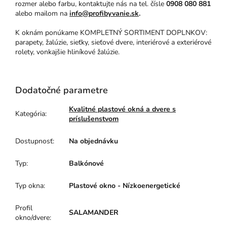
rozmer alebo farbu, kontaktujte nás na tel. čísle
0908 080 881
alebo mailom na
info@profibyvanie.sk
.
K oknám ponúkame KOMPLETNÝ SORTIMENT DOPLNKOV:
parapety, žalúzie, sieťky, sieťové dvere, interiérové a exteriérové
rolety, vonkajšie hliníkové žalúzie.
Dodatočné parametre
Kvalitné plastové okná a dvere s
Kategória
:
príslušenstvom
Dostupnosť
:
Na objednávku
Typ
:
Balkónové
Typ okna
:
Plastové okno - Nízkoenergetické
Profil
SALAMANDER
okno/dvere
: