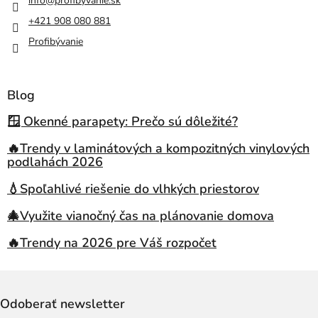
info
@
profibyvanie.sk
+421 908 080 881
Profibývanie
Blog
🪟 Okenné parapety: Prečo sú dôležité?
🔥Trendy v laminátových a kompozitných vinylových
podlahách 2026
💧Spoľahlivé riešenie do vlhkých priestorov
🎄Využite vianočný čas na plánovanie domova
🔥Trendy na 2026 pre Váš rozpočet
Odoberať newsletter