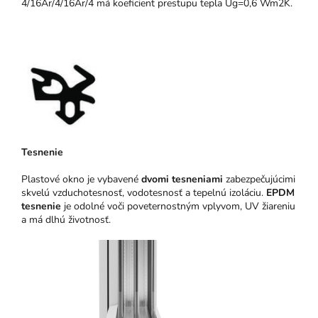
4/16Ar/4/16Ar/4 má koeficient prestupu tepla Ug=0,6 Wm2K.
Tesnenie
Plastové okno je vybavené
dvomi tesneniami
zabezpečujúcimi
skvelú vzduchotesnosť, vodotesnosť a tepelnú izoláciu.
EPDM
tesnenie
je odolné voči poveternostným vplyvom, UV žiareniu
a má dlhú životnosť.