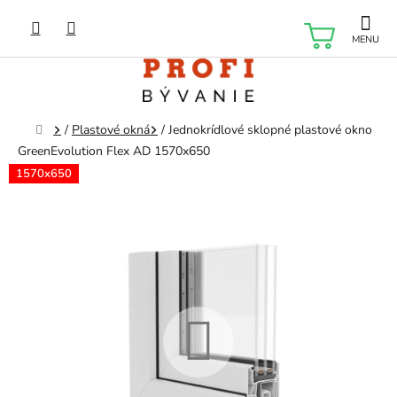
Prejsť
na
NÁKU
obsah
KOŠÍK
Domov
/
Plastové okná
/
Jednokrídlové sklopné plastové okno
GreenEvolution Flex AD 1570x650
1570x650