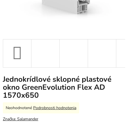
Jednokrídlové sklopné plastové
okno GreenEvolution Flex AD
1570x650
Priemerné
Neohodnotené
Podrobnosti hodnotenia
hodnotenie
produktu
Značka:
Salamander
je