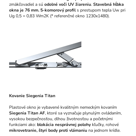
zmäkčovadiel a sú
odolné voči UV žiareniu
.
Stavebná hĺbka
okna je 76 mm.
5-komorový profil
s prestupom tepla Uw pri
Ug 0,5 = 0,83 Wm2K (* referenčné okno 1230x1480).
Kovanie Siegenia Titan
Plastové okno je vybavené kvalitným nemeckým kovaním
Siegenia Titan AF
, ktoré sa vyznačuje plynulým ovládaním,
vysokou bezpečnosťou, dlhou životnosťou a početnými
funkciami ako:
blokácia nesprávnej polohy
kľučky, rohové
mikrovetranie,
štyri body proti vlámaniu
na jednom krídle.