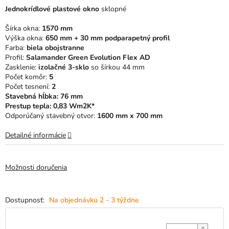
0,0
Jednokrídlové plastové okno
sklopné
z
5
Šírka okna:
1570 mm
hviezdičiek.
Výška okna:
650 mm + 30 mm podparapetný profil
Farba:
biela obojstranne
Profil:
Salamander Green Evolution Flex AD
Zasklenie:
izolačné 3-sklo
so šírkou 44 mm
Počet komôr:
5
Počet tesnení:
2
Stavebná hĺbka: 76 mm
Prestup tepla: 0,83 Wm2K*
Odporúčaný stavebný otvor:
1600 mm x 700 mm
Detailné informácie
Možnosti doručenia
Na objednávku 2 - 3 týždne