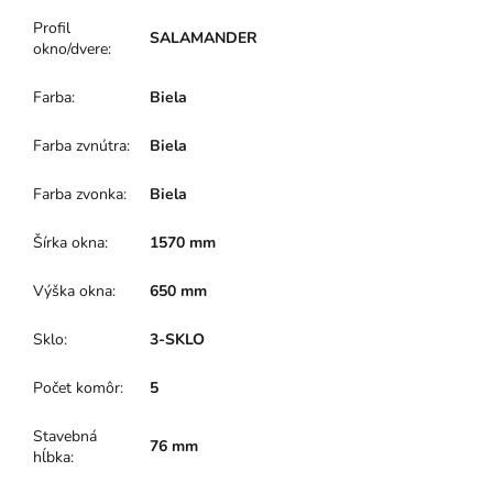
Profil
SALAMANDER
okno/dvere
:
Farba
:
Biela
Farba zvnútra
:
Biela
Farba zvonka
:
Biela
Šírka okna
:
1570 mm
Výška okna
:
650 mm
Sklo
:
3-SKLO
Počet komôr
:
5
Stavebná
76 mm
hĺbka
: