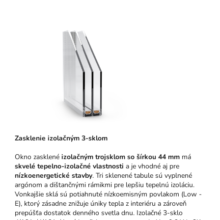
Zasklenie izolačným 3-sklom
Okno zasklené
izolačným trojsklom so šírkou 44 mm
má
skvelé tepelno-izolačné vlastnosti
a je vhodné aj pre
nízkoenergetické stavby
. Tri sklenené tabule sú vyplnené
argónom a dištančnými rámikmi pre lepšiu tepelnú izoláciu.
Vonkajšie sklá sú potiahnuté nízkoemisným povlakom (Low -
E), ktorý zásadne znižuje úniky tepla z interiéru a zároveň
prepúšťa dostatok denného svetla dnu. Izolačné 3-sklo