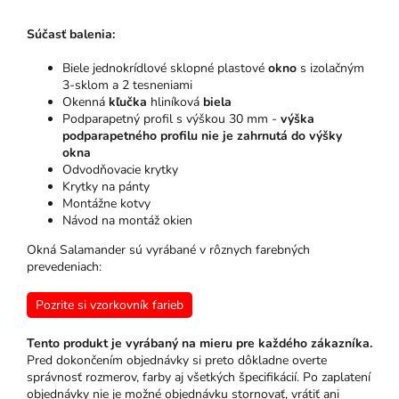
Súčasť balenia:
Biele jednokrídlové sklopné plastové
okno
s izolačným
3-sklom a 2 tesneniami
Okenná
kľučka
hliníková
biela
Podparapetný profil s výškou 30 mm -
výška
podparapetného profilu nie je zahrnutá do výšky
okna
Odvodňovacie krytky
Krytky na pánty
Montážne kotvy
Návod na montáž okien
Okná Salamander sú vyrábané v rôznych farebných
prevedeniach:
Pozrite si vzorkovník farieb
Tento produkt je vyrábaný na mieru pre každého zákazníka.
Pred dokončením objednávky si preto dôkladne overte
správnosť rozmerov, farby aj všetkých špecifikácií. Po zaplatení
objednávky nie je možné objednávku stornovať, vrátiť ani