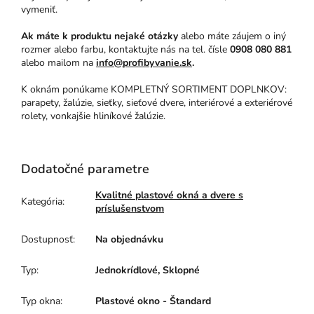
vymeniť.
Ak máte k produktu nejaké otázky
alebo máte záujem o iný
rozmer alebo farbu, kontaktujte nás na tel. čísle
0908 080 881
alebo mailom na
info@profibyvanie.sk
.
K oknám ponúkame KOMPLETNÝ SORTIMENT DOPLNKOV:
parapety, žalúzie, sieťky, sieťové dvere, interiérové a exteriérové
rolety, vonkajšie hliníkové žalúzie.
Dodatočné parametre
Kvalitné plastové okná a dvere s
Kategória
:
príslušenstvom
Dostupnosť
:
Na objednávku
Typ
:
Jednokrídlové, Sklopné
Typ okna
:
Plastové okno - Štandard