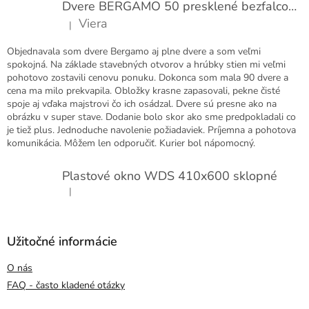
Dvere BERGAMO 50 presklené bezfalcové EXTRA
Viera
|
Hodnotenie produktu je 5 z 5 hviezdičiek.
Objednavala som dvere Bergamo aj plne dvere a som veľmi
spokojná. Na základe stavebných otvorov a hrúbky stien mi veľmi
pohotovo zostavili cenovu ponuku. Dokonca som mala 90 dvere a
cena ma milo prekvapila. Obložky krasne zapasovali, pekne čisté
spoje aj vďaka majstrovi čo ich osádzal. Dvere sú presne ako na
obrázku v super stave. Dodanie bolo skor ako sme predpokladali co
je tiež plus. Jednoduche navolenie požiadaviek. Príjemna a pohotova
komunikácia. Môžem len odporučiť. Kurier bol nápomocný.
Plastové okno WDS 410x600 sklopné
|
Hodnotenie produktu je 5 z 5 hviezdičiek.
Užitočné informácie
O nás
FAQ - často kladené otázky