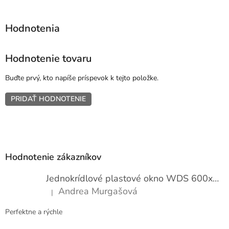
Hodnotenie tovaru
Buďte prvý, kto napíše príspevok k tejto položke.
PRIDAŤ HODNOTENIE
Z
á
p
Hodnotenie zákazníkov
ä
t
Jednokrídlové plastové okno WDS 600x1000
i
Andrea Murgašová
|
e
Hodnotenie produktu je 5 z 5 hviezdičiek.
Perfektne a rýchle