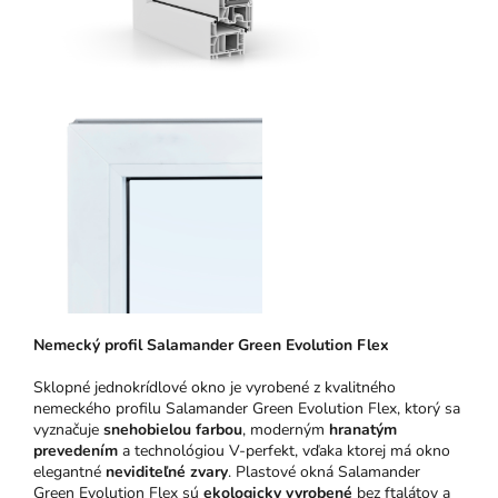
N
emeck
ý pro
fil Salamander Green Evolution Flex
Sklopné jednokrídlové okno je vyrobené z kvalitného
nemeckého profilu Salamander Green Evolution Flex, ktorý sa
vyznačuje
snehobielou farbou
, moderným
hranatým
prevedením
a technológiou V-perfekt, vďaka ktorej má okno
elegantné
neviditeľné zvary
. Plastové okná Salamander
Green Evolution Flex sú
ekologicky vyrobené
bez ftalátov a