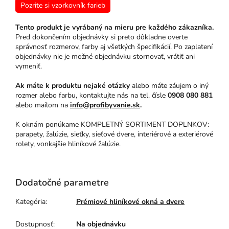
Pozrite si vzorkovník farieb
Tento produkt je vyrábaný na mieru pre každého zákazníka.
Pred dokončením objednávky si preto dôkladne overte
správnosť rozmerov, farby aj všetkých špecifikácií. Po zaplatení
objednávky nie je možné objednávku stornovať, vrátiť ani
vymeniť.
Ak máte k produktu nejaké otázky
alebo máte záujem o iný
rozmer alebo farbu, kontaktujte nás na tel. čísle
0908 080 881
alebo mailom na
info@profibyvanie.sk
.
K oknám ponúkame KOMPLETNÝ SORTIMENT DOPLNKOV:
parapety, žalúzie, sieťky, sieťové dvere, interiérové a exteriérové
rolety, vonkajšie hliníkové žalúzie.
Dodatočné parametre
Kategória
:
Prémiové hliníkové okná a dvere
Dostupnosť
:
Na objednávku