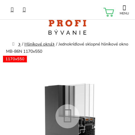
Prejsť
na
NÁKU
obsah
KOŠÍK
Domov
/
Hliníkové okná
/
Jednokrídlové sklopné hliníkové okno
MB-86N 1170x550
1170x550