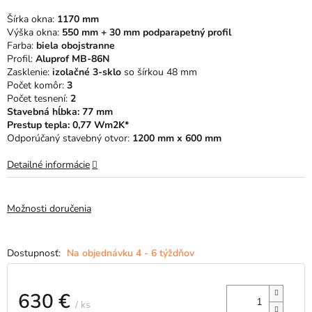
5
Šírka okna:
1170 mm
hviezdičiek.
Výška okna:
550 mm + 30 mm podparapetný profil
Farba:
biela obojstranne
Profil:
Aluprof MB-86N
Zasklenie:
izolačné 3-sklo
so šírkou 48 mm
Počet komôr:
3
Počet tesnení:
2
Stavebná hĺbka: 77 mm
Prestup tepla: 0,77 Wm2K*
Odporúčaný stavebný otvor:
1200 mm x 600 mm
Detailné informácie
Možnosti doručenia
Na objednávku 4 - 6 týždňov
630 €
/ ks