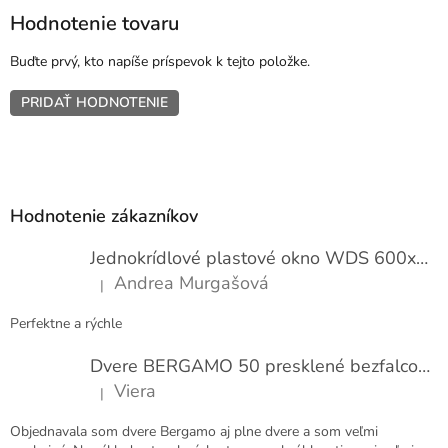
Hodnotenie tovaru
Buďte prvý, kto napíše príspevok k tejto položke.
PRIDAŤ HODNOTENIE
Z
á
p
Hodnotenie zákazníkov
ä
t
Jednokrídlové plastové okno WDS 600x1000
i
Andrea Murgašová
|
e
Hodnotenie produktu je 5 z 5 hviezdičiek.
Perfektne a rýchle
Dvere BERGAMO 50 presklené bezfalcové EXTRA
Viera
|
Hodnotenie produktu je 5 z 5 hviezdičiek.
Objednavala som dvere Bergamo aj plne dvere a som veľmi