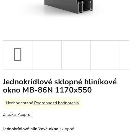
Jednokrídlové sklopné hliníkové
okno MB-86N 1170x550
Priemerné
Neohodnotené
Podrobnosti hodnotenia
hodnotenie
produktu
Značka:
Aluprof
je
0,0
Jednokrídlové hliníkové okno
sklopné
z