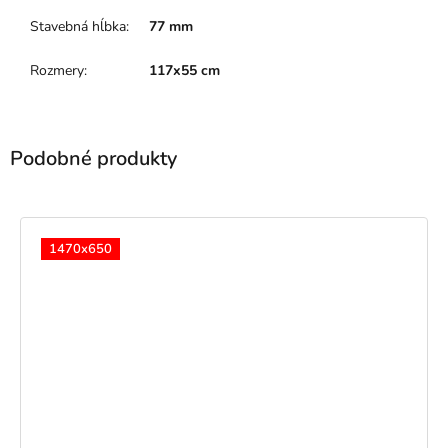
Stavebná hĺbka
:
77 mm
Rozmery
:
117x55 cm
1470x650