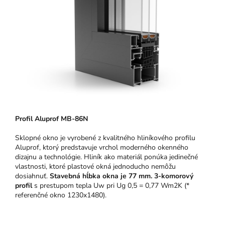
Pro
fil Aluprof MB-86N
Sklopné okno je vyrobené z kvalitného hliníkového profilu
Aluprof, ktorý predstavuje vrchol moderného okenného
dizajnu a technológie.
Hliník ako materiál ponúka jedinečné
vlastnosti, ktoré plastové okná jednoducho nemôžu
dosiahnuť.
Stavebná hĺbka okna je 77 mm.
3-komorový
profil
s prestupom tepla Uw pri Ug 0,5 = 0,77 Wm2K (*
referenčné okno 1230x1480).