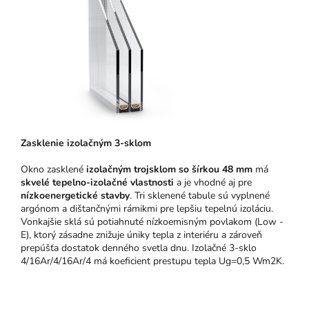
Zasklenie izolačným 3-sklom
Okno zasklené
izolačným trojsklom so šírkou 48 mm
má
skvelé tepelno-izolačné vlastnosti
a je vhodné aj pre
nízkoenergetické stavby
. Tri sklenené tabule sú vyplnené
argónom a dištančnými rámikmi pre lepšiu tepelnú izoláciu.
Vonkajšie sklá sú potiahnuté nízkoemisným povlakom (Low -
E), ktorý zásadne znižuje úniky tepla z interiéru a zároveň
prepúšťa dostatok denného svetla dnu. Izolačné 3-sklo
4/16Ar/4/16Ar/4 má koeficient prestupu tepla Ug=0,5 Wm2K.