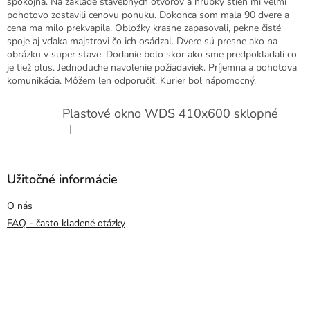
spokojná. Na základe stavebných otvorov a hrúbky stien mi veľmi
pohotovo zostavili cenovu ponuku. Dokonca som mala 90 dvere a
cena ma milo prekvapila. Obložky krasne zapasovali, pekne čisté
spoje aj vďaka majstrovi čo ich osádzal. Dvere sú presne ako na
obrázku v super stave. Dodanie bolo skor ako sme predpokladali co
je tiež plus. Jednoduche navolenie požiadaviek. Príjemna a pohotova
komunikácia. Môžem len odporučiť. Kurier bol nápomocný.
Plastové okno WDS 410x600 sklopné
|
Hodnotenie produktu je 5 z 5 hviezdičiek.
Užitočné informácie
O nás
FAQ - často kladené otázky