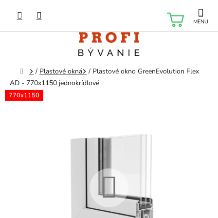
Prejsť
na
NÁKU
obsah
KOŠÍK
Domov
/
Plastové okná
/
Plastové okno GreenEvolution Flex
AD - 770x1150 jednokrídlové
770x1150