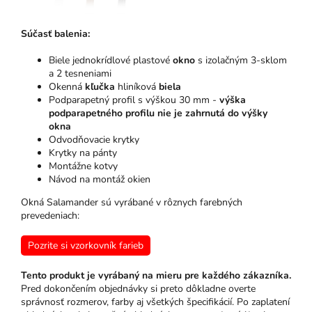
Súčasť balenia:
Biele jednokrídlové plastové
okno
s izolačným 3-sklom
a 2 tesneniami
Okenná
kľučka
hliníková
biela
Podparapetný profil s výškou 30 mm -
výška
podparapetného profilu nie je zahrnutá do výšky
okna
Odvodňovacie krytky
Krytky na pánty
Montážne kotvy
Návod na montáž okien
Okná Salamander sú vyrábané v rôznych farebných
prevedeniach:
Pozrite si vzorkovník farieb
Tento produkt je vyrábaný na mieru pre každého zákazníka.
Pred dokončením objednávky si preto dôkladne overte
správnosť rozmerov, farby aj všetkých špecifikácií. Po zaplatení