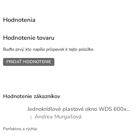
Hodnotenie tovaru
Buďte prvý, kto napíše príspevok k tejto položke.
PRIDAŤ HODNOTENIE
Z
á
p
Hodnotenie zákazníkov
ä
t
Jednokrídlové plastové okno WDS 600x1000
i
Andrea Murgašová
|
e
Hodnotenie produktu je 5 z 5 hviezdičiek.
Perfektne a rýchle