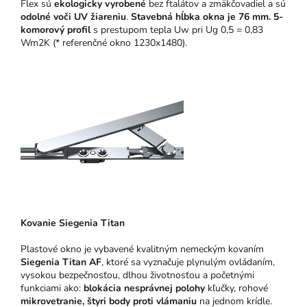
Flex sú
ekologicky vyrobené
bez ftalátov a zmäkčovadiel a sú
odolné voči UV žiareniu
.
Stavebná hĺbka okna je 76 mm.
5-
komorový profil
s prestupom tepla Uw pri Ug 0,5 = 0,83
Wm2K (* referenčné okno 1230x1480).
Kovanie Siegenia Titan
Plastové okno je vybavené kvalitným nemeckým kovaním
Siegenia Titan AF
, ktoré sa vyznačuje plynulým ovládaním,
vysokou bezpečnosťou, dlhou životnosťou a početnými
funkciami ako:
blokácia nesprávnej polohy
kľučky, rohové
mikrovetranie,
štyri body proti vlámaniu
na jednom krídle.