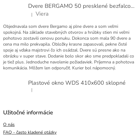
Dvere BERGAMO 50 presklené bezfalcové EXTRA
Viera
|
Hodnotenie produktu je 5 z 5 hviezdičiek.
Objednavala som dvere Bergamo aj plne dvere a som veľmi
spokojná. Na základe stavebných otvorov a hrúbky stien mi veľmi
pohotovo zostavili cenovu ponuku. Dokonca som mala 90 dvere a
cena ma milo prekvapila. Obložky krasne zapasovali, pekne čisté
spoje aj vďaka majstrovi čo ich osádzal. Dvere sú presne ako na
obrázku v super stave. Dodanie bolo skor ako sme predpokladali co
je tiež plus. Jednoduche navolenie požiadaviek. Príjemna a pohotova
komunikácia. Môžem len odporučiť. Kurier bol nápomocný.
Plastové okno WDS 410x600 sklopné
|
Hodnotenie produktu je 5 z 5 hviezdičiek.
Užitočné informácie
O nás
FAQ - často kladené otázky