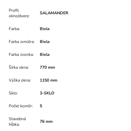
Profil
SALAMANDER
okno/dvere
:
Farba
:
Biela
Farba zvnútra
:
Biela
Farba zvonka
:
Biela
Šírka okna
:
770 mm
Výška okna
:
1150 mm
Sklo
:
3-SKLO
Počet komôr
:
5
Stavebná
76 mm
hĺbka
: