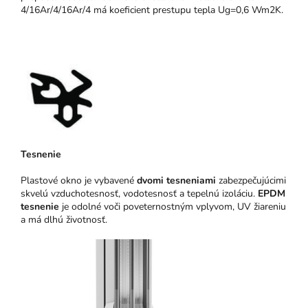
4/16Ar/4/16Ar/4 má koeficient prestupu tepla Ug=0,6 Wm2K.
Tesnenie
Plastové okno je vybavené
dvomi tesneniami
zabezpečujúcimi
skvelú vzduchotesnosť, vodotesnosť a tepelnú izoláciu.
EPDM
tesnenie
je odolné voči poveternostným vplyvom, UV žiareniu
a má dlhú životnosť.