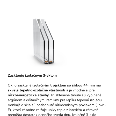
Zasklenie izolačným 3-sklom
Okno zasklené
izolačným trojsklom so šírkou 44 mm
má
skvelé tepelno-izolačné vlastnosti
a je vhodné aj pre
nízkoenergetické stavby
. Tri sklenené tabule sú vyplnené
argónom a dištančnými rámikmi pre lepšiu tepelnú izoláciu.
Vonkajšie sklá sú potiahnuté nízkoemisným povlakom (Low -
E), ktorý zásadne znižuje úniky tepla z interiéru a zároveň
prepúšťa dostatok denného svetla dnu. Izolačné 3-sklo