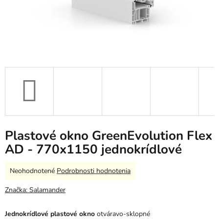
Plastové okno GreenEvolution Flex
AD - 770x1150 jednokrídlové
Priemerné
Neohodnotené
Podrobnosti hodnotenia
hodnotenie
produktu
Značka:
Salamander
je
0,0
Jednokrídlové plastové okno
otváravo-sklopné
z