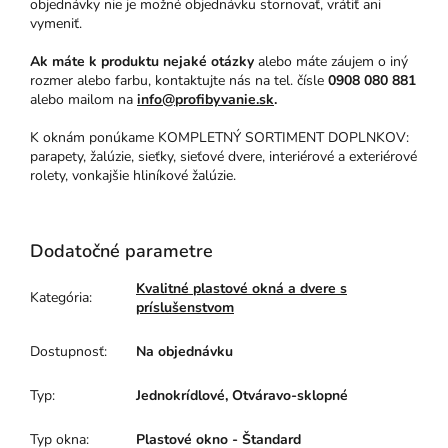
objednávky nie je možné objednávku stornovať, vrátiť ani
vymeniť.
Ak máte k produktu nejaké otázky
alebo máte záujem o iný
rozmer alebo farbu, kontaktujte nás na tel. čísle
0908 080 881
alebo mailom na
info@profibyvanie.sk
.
K oknám ponúkame KOMPLETNÝ SORTIMENT DOPLNKOV:
parapety, žalúzie, sieťky, sieťové dvere, interiérové a exteriérové
rolety, vonkajšie hliníkové žalúzie.
Dodatočné parametre
Kvalitné plastové okná a dvere s
Kategória
:
príslušenstvom
Dostupnosť
:
Na objednávku
Typ
:
Jednokrídlové, Otváravo-sklopné
Typ okna
:
Plastové okno - Štandard