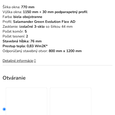
5
Šírka okna:
770 mm
hviezdičiek.
Výška okna:
1150 mm + 30 mm podparapetný profil
Farba:
biela obojstranne
Profil:
Salamander Green Evolution Flex AD
Zasklenie:
izolačné 3-sklo
so šírkou 44 mm
Počet komôr:
5
Počet tesnení:
2
Stavebná hĺbka: 76 mm
Prestup tepla: 0,83 Wm2K*
Odporúčaný stavebný otvor:
800 mm x 1200 mm
Detailné informácie
Otváranie