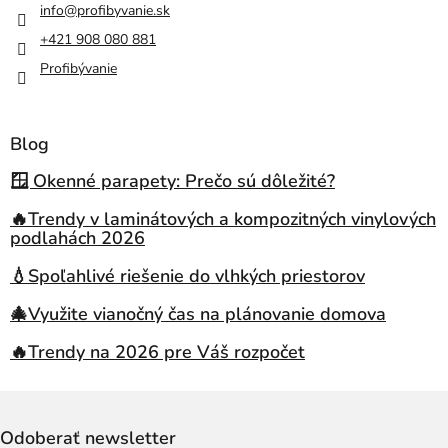
info
@
profibyvanie.sk
+421 908 080 881
Profibývanie
Blog
🪟 Okenné parapety: Prečo sú dôležité?
🔥Trendy v laminátových a kompozitných vinylových
podlahách 2026
💧Spoľahlivé riešenie do vlhkých priestorov
🎄Využite vianočný čas na plánovanie domova
🔥Trendy na 2026 pre Váš rozpočet
Odoberať newsletter