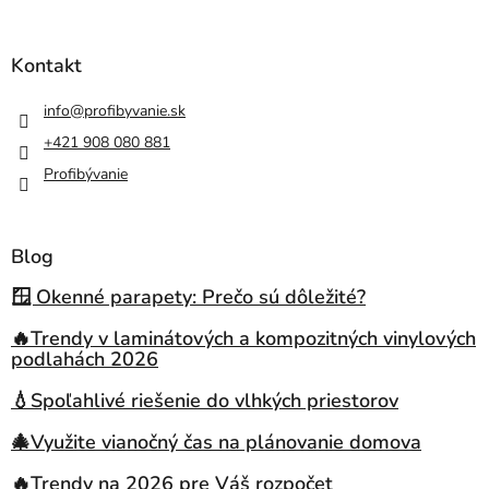
Kontakt
info
@
profibyvanie.sk
+421 908 080 881
Profibývanie
Blog
🪟 Okenné parapety: Prečo sú dôležité?
🔥Trendy v laminátových a kompozitných vinylových
podlahách 2026
💧Spoľahlivé riešenie do vlhkých priestorov
🎄Využite vianočný čas na plánovanie domova
🔥Trendy na 2026 pre Váš rozpočet