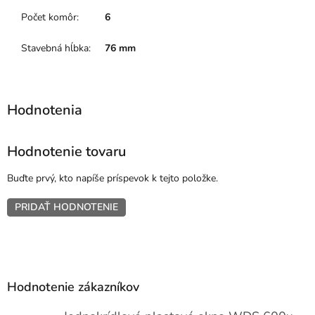
Počet komôr
:
6
Stavebná hĺbka
:
76 mm
Hodnotenie tovaru
Buďte prvý, kto napíše príspevok k tejto položke.
PRIDAŤ HODNOTENIE
Z
á
p
Hodnotenie zákazníkov
ä
t