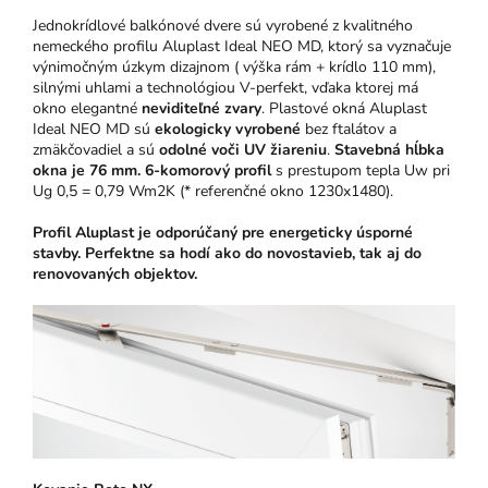
Jednokrídlové balkónové dvere sú vyrobené z kvalitného
nemeckého profilu Aluplast Ideal NEO MD, ktorý sa vyznačuje
výnimočným úzkym dizajnom ( výška rám + krídlo 110 mm),
silnými uhlami a technológiou V-perfekt, vďaka ktorej má
okno elegantné
neviditeľné zvary
. Plastové okná Aluplast
Ideal NEO MD sú
ekologicky vyrobené
bez ftalátov a
zmäkčovadiel a sú
odolné voči UV žiareniu
.
Stavebná hĺbka
okna je 76 mm.
6-komorový profil
s prestupom tepla Uw pri
Ug 0,5 = 0,79 Wm2K (* referenčné okno 1230x1480).
Profil Aluplast je odporúčaný pre energeticky úsporné
stavby. Perfektne sa hodí ako do novostavieb, tak aj do
renovovaných objektov.