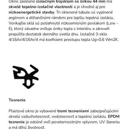
Okno zasklené
izolačným trojsklom so šírkou 44 mm
má
skvelé tepelno-izolačné vlastnosti
a je vhodné aj pre
nízkoenergetické stavby
. Tri sklenené tabule sú vyplnené
argónom a dištančnými rámikmi pre lepšiu tepelnú izoláciu.
Vonkajšie sklá sú potiahnuté nízkoemisným povlakom (Low -
E), ktorý zásadne znižuje úniky tepla z interiéru a zároveň
prepúšťa dostatok denného svetla dnu. Izolačné 3-sklo
4/16Ar/4/16Ar/4 má koeficient prestupu tepla Ug=0,6 Wm2K.
Tesnenie
Plastové okno je vybavené
tromi tesneniami
zabezpečujúcimi
skvelú vzduchotesnosť, vodotesnosť a tepelnú izoláciu.
EPDM
tesnenie
je odolné voči poveternostným vplyvom, UV žiareniu
a má dlhú životnosť.