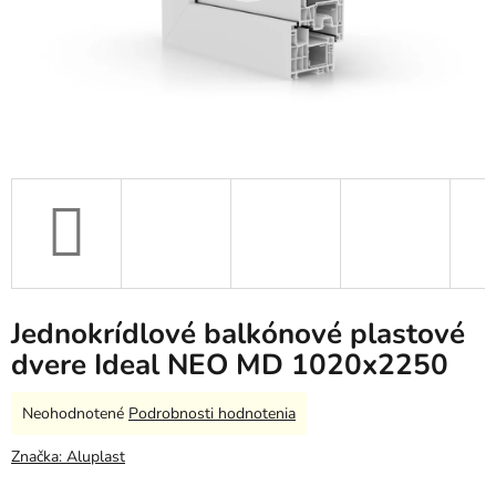
Jednokrídlové balkónové plastové
dvere Ideal NEO MD 1020x2250
Priemerné
Neohodnotené
Podrobnosti hodnotenia
hodnotenie
produktu
Značka:
Aluplast
je