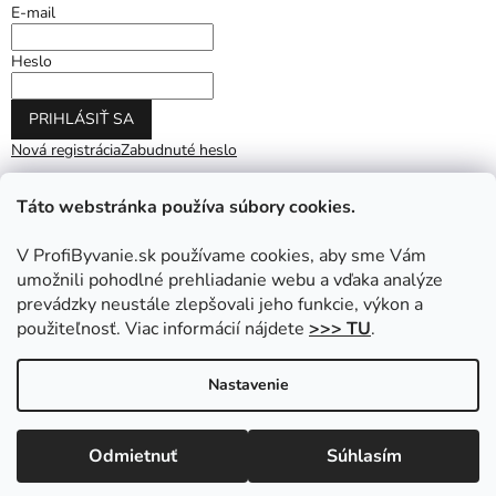
E-mail
Heslo
PRIHLÁSIŤ SA
Nová registrácia
Zabudnuté heslo
Táto webstránka používa súbory cookies.
V ProfiByvanie.sk používame cookies, aby sme Vám
umožnili pohodlné prehliadanie webu a vďaka analýze
prevádzky neustále zlepšovali jeho funkcie, výkon a
použiteľnosť. Viac informácií nájdete
>>> TU
.
Vytvoril Shoptet
|
Upravil Balkys
Nastavenie
Copyright 2026
ProfiByvanie.sk
. Všetky práva vyhradené.
Odmietnuť
Súhlasím
Upraviť nastavenie cookies
Prihláste sa do NEWSLETTRA a získajte zľavu na nákup.