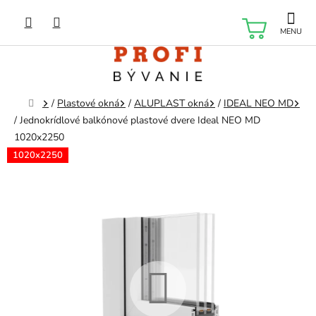
Prejsť
na
NÁKU
obsah
KOŠÍK
Domov
/
Plastové okná
/
ALUPLAST okná
/
IDEAL NEO MD
/
Jednokrídlové balkónové plastové dvere Ideal NEO MD
1020x2250
1020x2250