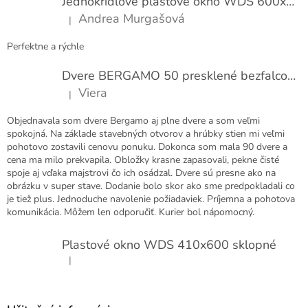
Jednokrídlové plastové okno WDS 600x1000
i
Andrea Murgašová
|
e
Hodnotenie produktu je 5 z 5 hviezdičiek.
Perfektne a rýchle
Dvere BERGAMO 50 presklené bezfalcové EXTRA
Viera
|
Hodnotenie produktu je 5 z 5 hviezdičiek.
Objednavala som dvere Bergamo aj plne dvere a som veľmi
spokojná. Na základe stavebných otvorov a hrúbky stien mi veľmi
pohotovo zostavili cenovu ponuku. Dokonca som mala 90 dvere a
cena ma milo prekvapila. Obložky krasne zapasovali, pekne čisté
spoje aj vďaka majstrovi čo ich osádzal. Dvere sú presne ako na
obrázku v super stave. Dodanie bolo skor ako sme predpokladali co
je tiež plus. Jednoduche navolenie požiadaviek. Príjemna a pohotova
komunikácia. Môžem len odporučiť. Kurier bol nápomocný.
Plastové okno WDS 410x600 sklopné
|
Hodnotenie produktu je 5 z 5 hviezdičiek.