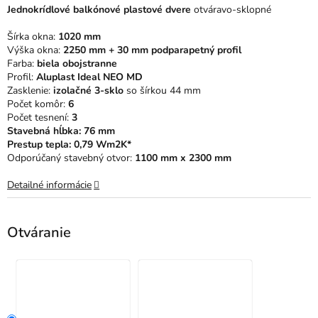
0,0
Jednokrídlové balkónové plastové dvere
otváravo-sklopné
z
5
Šírka okna:
1020 mm
hviezdičiek.
Výška okna:
2250 mm + 30 mm podparapetný profil
Farba:
biela obojstranne
Profil:
Aluplast Ideal NEO MD
Zasklenie:
izolačné 3-sklo
so šírkou 44 mm
Počet komôr:
6
Počet tesnení:
3
Stavebná hĺbka: 76 mm
Prestup tepla: 0,79 Wm2K*
Odporúčaný stavebný otvor:
1100 mm x 2300 mm
Detailné informácie
Otváranie