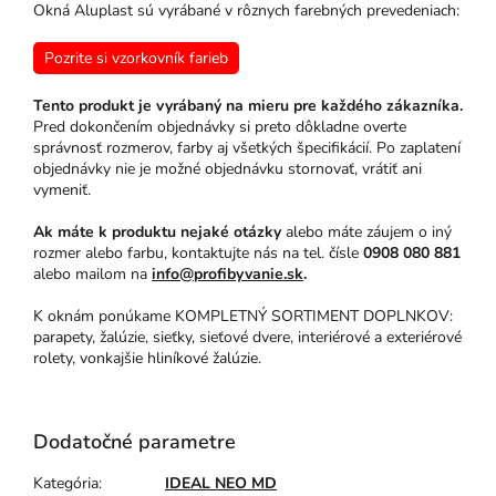
Okná Aluplast sú vyrábané v rôznych farebných prevedeniach:
Pozrite si vzorkovník farieb
Tento produkt je vyrábaný na mieru pre každého zákazníka.
Pred dokončením objednávky si preto dôkladne overte
správnosť rozmerov, farby aj všetkých špecifikácií. Po zaplatení
objednávky nie je možné objednávku stornovať, vrátiť ani
vymeniť.
Ak máte k produktu nejaké otázky
alebo máte záujem o iný
rozmer alebo farbu, kontaktujte nás na tel. čísle
0908 080 881
alebo mailom na
info@profibyvanie.sk
.
K oknám ponúkame KOMPLETNÝ SORTIMENT DOPLNKOV:
parapety, žalúzie, sieťky, sieťové dvere, interiérové a exteriérové
rolety, vonkajšie hliníkové žalúzie.
Dodatočné parametre
Kategória
:
IDEAL NEO MD