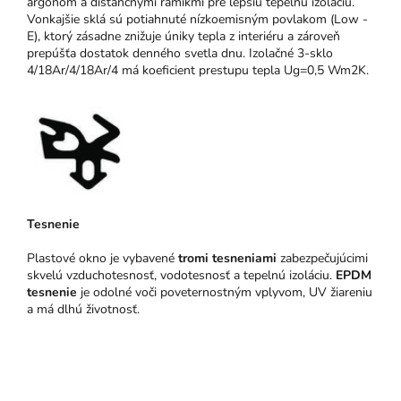
argónom a dištančnými rámikmi pre lepšiu tepelnú izoláciu.
Vonkajšie sklá sú potiahnuté nízkoemisným povlakom (Low -
E), ktorý zásadne znižuje úniky tepla z interiéru a zároveň
prepúšťa dostatok denného svetla dnu. Izolačné 3-sklo
4/18Ar/4/18Ar/4 má koeficient prestupu tepla Ug=0,5 Wm2K.
Tesnenie
Plastové okno je vybavené
tromi tesneniami
zabezpečujúcimi
skvelú vzduchotesnosť, vodotesnosť a tepelnú izoláciu.
EPDM
tesnenie
je odolné voči poveternostným vplyvom, UV žiareniu
a má dlhú životnosť.