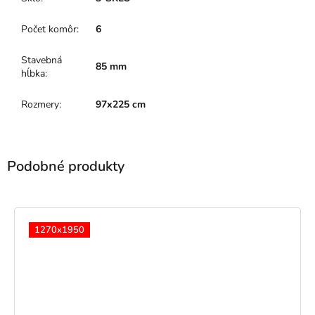
Počet komôr
:
6
Stavebná
85 mm
hĺbka
:
Rozmery
:
97x225 cm
1270x1950