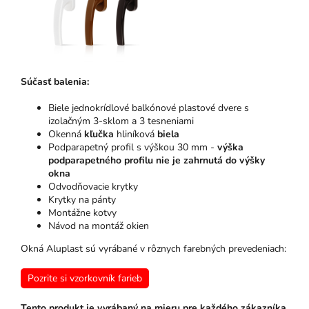
Súčasť balenia:
Biele jednokrídlové balkónové plastové dvere s
izolačným 3-sklom a 3 tesneniami
Okenná
kľučka
hliníková
biela
Podparapetný profil s výškou 30 mm -
výška
podparapetného profilu nie je zahrnutá do výšky
okna
Odvodňovacie krytky
Krytky na pánty
Montážne kotvy
Návod na montáž okien
Okná Aluplast sú vyrábané v rôznych farebných prevedeniach:
Pozrite si vzorkovník farieb
Tento produkt je vyrábaný na mieru pre každého zákazníka.