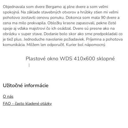
Objednavala som dvere Bergamo aj plne dvere a som veľmi
spokojná. Na základe stavebných otvorov a hrúbky stien mi veľmi
pohotovo zostavili cenovu ponuku. Dokonca som mala 90 dvere a
cena ma milo prekvapila. Obložky krasne zapasovali, pekne čisté
spoje aj vďaka majstrovi čo ich osádzal. Dvere sú presne ako na
obrázku v super stave. Dodanie bolo skor ako sme predpokladali co
je tiež plus. Jednoduche navolenie požiadaviek. Príjemna a pohotova
komunikácia. Môžem len odporučiť. Kurier bol nápomocný.
Plastové okno WDS 410x600 sklopné
|
Hodnotenie produktu je 5 z 5 hviezdičiek.
Užitočné informácie
O nás
FAQ - často kladené otázky