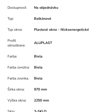
Dostupnosť
:
Na objednávku
Typ
:
Balkónové
Typ okna
:
Plastové okno - Nízkoenergetické
Profil
ALUPLAST
okno/dvere
:
Farba
:
Biela
Farba zvnútra
:
Biela
Farba zvonka
:
Biela
Šírka okna
:
970 mm
Výška okna
:
2250 mm
Sklo
:
3-SKLO