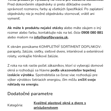
Pred dokončením objednávky si preto dôkladne overte
správnosť rozmerov, farby aj všetkých špecifikácií. Po zaplatení
objednávky nie je možné objednávku stornovať, vrátiť ani
vymeniť.
Ak máte k produktu nejaké otázky
alebo máte záujem o iný
rozmer alebo farbu, kontaktujte nás na tel. čísle
0908 080 881
alebo mailom na
info@profibyvanie.sk
.
K oknám ponúkame KOMPLETNÝ SORTIMENT DOPLNKOV:
parapety, žalúzie, sieťky, sieťové dvere, interiérové a exteriérové
rolety, vonkajšie hliníkové žalúzie.
Z roka na rok rastie počet zákazníkov, ktorí si vyberajú domové
okná a rozhodujú sa hlavne
podľa ukazovateľov tepelnej
izolácie výrobku
. Spotrebitelia sa čoraz viac rozhodujú pre
výber výrobkov šetriacich energiou, čím môžu
znížiť svoje
náklady na energiu
.
Dodatočné parametre
Kvalitné plastové okná a dvere s
Kategória
:
príslušenstvom