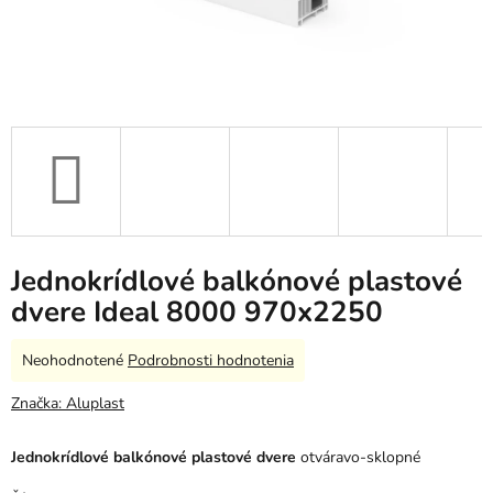
Jednokrídlové balkónové plastové
dvere Ideal 8000 970x2250
Priemerné
Neohodnotené
Podrobnosti hodnotenia
hodnotenie
produktu
Značka:
Aluplast
je
0,0
Jednokrídlové balkónové plastové dvere
otváravo-sklopné
z
5