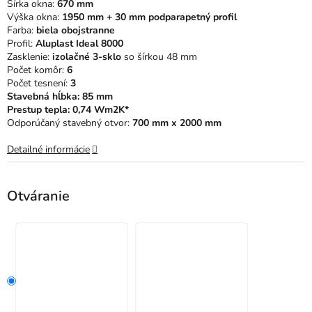
Šírka okna:
670 mm
hviezdičiek.
Výška okna:
1950 mm + 30 mm podparapetný profil
Farba:
biela obojstranne
Profil:
Aluplast Ideal 8000
Zasklenie:
izolačné 3-sklo
so šírkou 48 mm
Počet komôr:
6
Počet tesnení:
3
Stavebná hĺbka: 85 mm
Prestup tepla: 0,74 Wm2K*
Odporúčaný stavebný otvor:
700 mm x 2000 mm
Detailné informácie
Otváranie