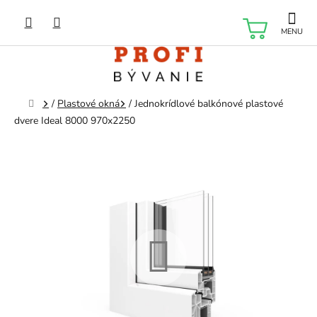
Prejsť
na
NÁKU
obsah
KOŠÍK
Domov
/
Plastové okná
/
Jednokrídlové balkónové plastové
dvere Ideal 8000 970x2250