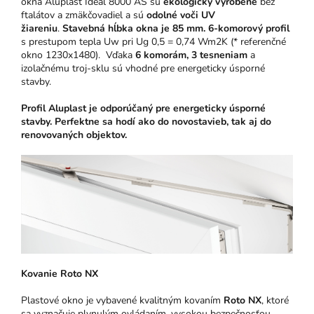
okná Aluplast Ideal 8000 AS sú
ekologicky vyrobené
bez
ftalátov a zmäkčovadiel a sú
odolné voči UV
žiareniu
.
Stavebná hĺbka okna je 85 mm.
6-komorový profil
s prestupom tepla Uw pri Ug 0,5 = 0,74 Wm2K (* referenčné
okno 1230x1480). Vďaka
6 komorám, 3 tesneniam
a
izolačnému troj-sklu sú vhodné pre energeticky úsporné
stavby.
Profil Aluplast je odporúčaný pre energeticky úsporné
stavby. Perfektne sa hodí ako do novostavieb, tak aj do
renovovaných objektov.
Kovanie Roto NX
Plastové okno je vybavené kvalitným kovaním
Roto NX
, ktoré
sa vyznačuje plynulým ovládaním, vysokou bezpečnosťou,