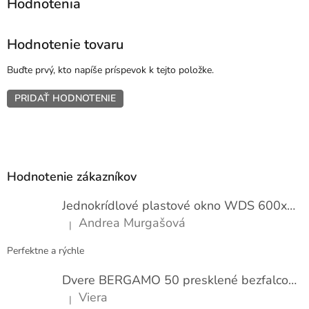
Hodnotenie tovaru
Buďte prvý, kto napíše príspevok k tejto položke.
PRIDAŤ HODNOTENIE
Z
á
p
Hodnotenie zákazníkov
ä
t
Jednokrídlové plastové okno WDS 600x1000
i
Andrea Murgašová
|
e
Hodnotenie produktu je 5 z 5 hviezdičiek.
Perfektne a rýchle
Dvere BERGAMO 50 presklené bezfalcové EXTRA
Viera
|
Hodnotenie produktu je 5 z 5 hviezdičiek.