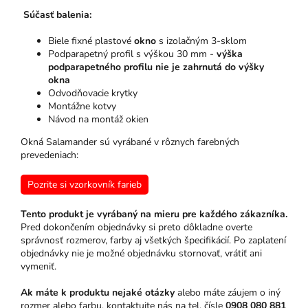
Súčasť balenia:
Biele fixné plastové
okno
s izolačným 3-sklom
Podparapetný profil s výškou 30 mm -
výška
podparapetného profilu nie je zahrnutá do výšky
okna
Odvodňovacie krytky
Montážne kotvy
Návod na montáž okien
Okná Salamander sú vyrábané v rôznych farebných
prevedeniach:
Pozrite si vzorkovník farieb
Tento produkt je vyrábaný na mieru pre každého zákazníka.
Pred dokončením objednávky si preto dôkladne overte
správnosť rozmerov, farby aj všetkých špecifikácií. Po zaplatení
objednávky nie je možné objednávku stornovať, vrátiť ani
vymeniť.
Ak máte k produktu nejaké otázky
alebo máte záujem o iný
rozmer alebo farbu, kontaktujte nás na tel. čísle
0908 080 881