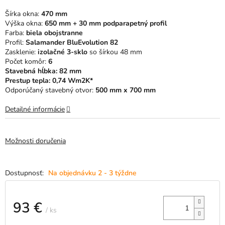
5
Šírka okna:
470 mm
hviezdičiek.
Výška okna:
65
0 mm + 30 mm podparapetný profil
Farba:
biela obojstranne
Profil:
Salamander BluEvolution 82
Zasklenie:
izolačné 3-sklo
so šírkou 48 mm
Počet komôr:
6
Stavebná hĺbka: 82 mm
Prestup tepla: 0,74 Wm2K*
Odporúčaný stavebný otvor:
500 mm x 700 mm
Detailné informácie
Možnosti doručenia
Na objednávku 2 - 3 týždne
93 €
/ ks
Jednotková