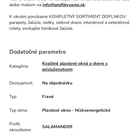
alebo mailom na
info@profibyvanie.sk
.
K oknám ponúkame KOMPLETNÝ SORTIMENT DOPLNKOV:
parapety, žalúzie, sieťky, sieťové dvere, interiérové a exteriérové
rolety, vonkajšie hliníkové žalúzie.
Dodatočné parametre
Kvalitné plastové okná a dvere s
Kategória
:
príslušenstvom
Dostupnosť
:
Na objednávku
Typ
:
Fixné
Typ okna
:
Plastové okno - Nízkoenergetické
Profil
SALAMANDER
okno/dvere
: