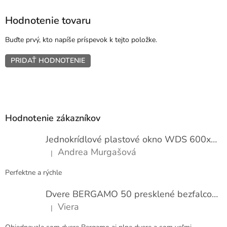
Hodnotenie tovaru
Buďte prvý, kto napíše príspevok k tejto položke.
PRIDAŤ HODNOTENIE
Z
á
p
Hodnotenie zákazníkov
ä
t
Jednokrídlové plastové okno WDS 600x1000
i
Andrea Murgašová
|
e
Hodnotenie produktu je 5 z 5 hviezdičiek.
Perfektne a rýchle
Dvere BERGAMO 50 presklené bezfalcové EXTRA
Viera
|
Hodnotenie produktu je 5 z 5 hviezdičiek.