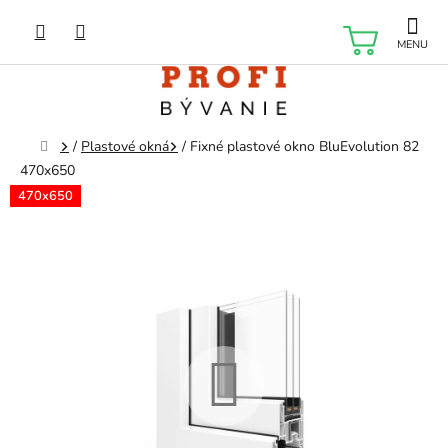
Prejsť
na
NÁKU
obsah
KOŠÍK
Domov
/
Plastové okná
/
Fixné plastové okno BluEvolution 82
470x650
470x650