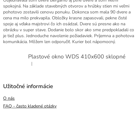
Objednavala som dvere Bergamo aj plne dvere a som veľmi
spokojná. Na základe stavebných otvorov a hrúbky stien mi veľmi
pohotovo zostavili cenovu ponuku. Dokonca som mala 90 dvere a
cena ma milo prekvapila. Obložky krasne zapasovali, pekne čisté
spoje aj vďaka majstrovi čo ich osádzal. Dvere sú presne ako na
obrázku v super stave. Dodanie bolo skor ako sme predpokladali co
je tiež plus. Jednoduche navolenie požiadaviek. Príjemna a pohotova
komunikácia. Môžem len odporučiť. Kurier bol nápomocný.
Plastové okno WDS 410x600 sklopné
|
Hodnotenie produktu je 5 z 5 hviezdičiek.
Užitočné informácie
O nás
FAQ - často kladené otázky