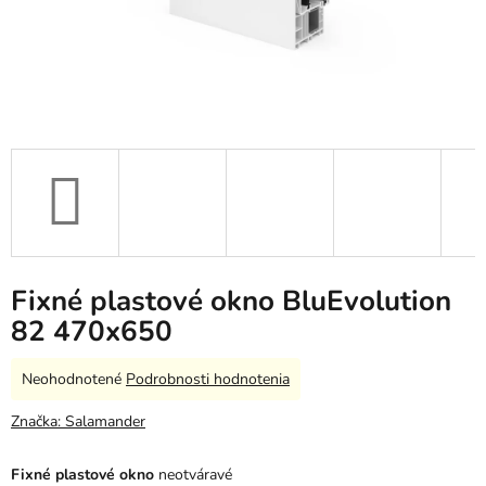
Fixné plastové okno BluEvolution
82 470x650
Priemerné
Neohodnotené
Podrobnosti hodnotenia
hodnotenie
produktu
Značka:
Salamander
je
0,0
Fixné plastové okno
neotváravé
z