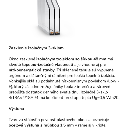
Zasklenie izolačným 3-sklom
Okno zasklené
izolačným trojsklom so šírkou 48 mm
má
skvelé tepelno-izolačné vlastnosti
a je vhodné aj pre
nízkoenergetické stavby
. Tri sklenené tabule sú vyplnené
argónom a dištančnými rámikmi pre lepšiu tepelnú izoláciu.
Vonkajšie sklá sú potiahnuté nízkoemisným povlakom (Low -
E), ktorý zásadne znižuje úniky tepla z interiéru a zároveň
prepúšťa dostatok denného svetla dnu. Izolačné 3-sklo
4/18Ar/4/18Ar/4 má koeficient prestupu tepla Ug=0,5 Wm2K.
Výstuha
Tvarovú stálosť a pevnosť plastového okna zabezpečuje
oceľová výstuha s hrúbkou 1,5 mm
v ráme aj v krídle.