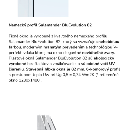
N
emeck
ý pro
fil Salamander BluEvolution 82
Fixné okno je vyrobené z kvalitného nemeckého profilu
Salamander BluEvolution 82, ktorý sa vyznačuje
snehobielou
farbou
, moderným
hranatým prevedením
a technológiou V-
perfekt, vďaka ktorej má okno elegantné
neviditeľné zvary
.
Plastové okná Salamander BluEvolution 82 sú
ekologicky
vyrobené
bez ftalátov a zmäkčovadiel a sú
odolné voči UV
žiareniu
.
Stavebná hĺbka okna je 82 mm.
6-komorový profil
s prestupom tepla Uw pri Ug 0,5 = 0,74 Wm2K (* referenčné
okno 1230x1480).