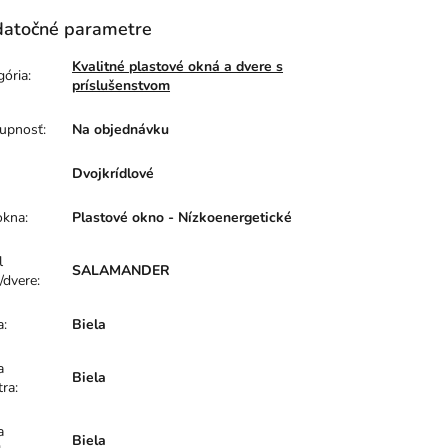
atočné parametre
Kvalitné plastové okná a dvere s
gória
:
príslušenstvom
upnosť
:
Na objednávku
Dvojkrídlové
okna
:
Plastové okno - Nízkoenergetické
l
SALAMANDER
/dvere
:
a
:
Biela
a
Biela
tra
:
a
Biela