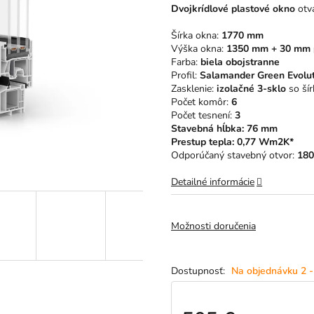
Dvojkrídlové plastové okno
otv
z
5
Šírka okna:
1770 mm
hviezdičiek.
Výška okna:
1350 mm + 30 mm p
Farba:
biela obojstranne
Profil:
Salamander Green Evolu
Zasklenie:
izolačné 3-sklo
so ší
Počet komôr:
6
Počet tesnení:
3
Stavebná hĺbka: 76 mm
Prestup tepla: 0,77 Wm2K*
Odporúčaný stavebný otvor:
180
Detailné informácie
Možnosti doručenia
Na objednávku 2 -