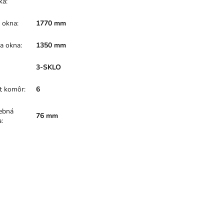
ka
:
a okna
:
1770 mm
a okna
:
1350 mm
:
3-SKLO
t komôr
:
6
ebná
76 mm
a
: