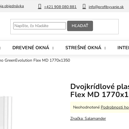
ja objednávka
Blog
+421 908 080 881
info@profibyvanie.sk
HĽADAŤ
DREVENÉ OKNÁ
STREŠNÉ OKNÁ
INTE
kno GreenEvolution Flex MD 1770x1350
Dvojkrídlové pl
Flex MD 1770x
Priemerné
Neohodnotené
Podrobnosti ho
hodnotenie
produktu
Značka:
Salamander
je
0,0