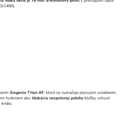
ná hĺbka okna je 76 mm.
6-komorový profil
s prestupom tepla
0x1480).
vaním
Siegenia Titan AF
, ktoré sa vyznačuje plynulým ovládaním,
mi funkciami ako:
blokácia nesprávnej polohy
kľučky, rohové
krídle.