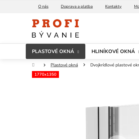
Prejsť
O nás
Doprava a platba
Kontakty
Mo
na
obsah
PLASTOVÉ OKNÁ
HLINÍKOVÉ OKNÁ
Domov
Plastové okná
Dvojkrídlové plastové o
1770x1350