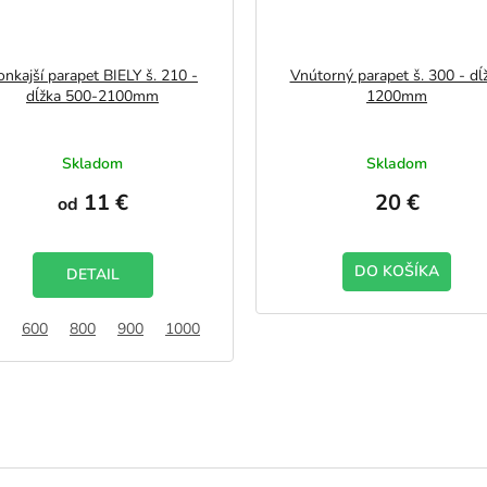
onkajší parapet BIELY š. 210 -
Vnútorný parapet š. 300 - dĺ
dĺžka 500-2100mm
1200mm
Skladom
Skladom
11 €
20 €
od
DO KOŠÍKA
DETAIL
600
800
900
1000
1200
1500
1800
2100