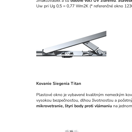
zmäkčovadiel a sú
odolné voči UV žiareniu
.
Staveb
Uw pri Ug 0,5 = 0,77 Wm2K (* referenčné okno 123
Kovanie Siegenia Titan
Plastové okno je vybavené kvalitným nemeckým ko
vysokou bezpečnosťou, dlhou životnosťou a početný
mikrovetranie,
štyri body proti vlámaniu
na jednom 