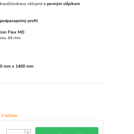
áravé/otváravo-sklopné
s pevným stĺpikom
odparapetný profil
tion Flex MD
rkou 44 mm
0 mm x 1400 mm
 3 týždne