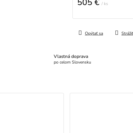
505 €
/ ks
Jednotková
cena:
Opýtať sa
Stráži
Vlastná doprava
po celom Slovensku