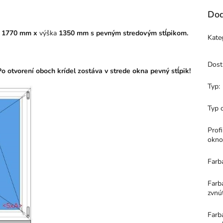
Dod
a
1770 mm x
výška
1350 mm s pevným stredovým stĺpikom.
Kate
Dost
o otvorení oboch krídel zostáva v strede okna pevný stĺpik!
Typ
:
Typ 
Profi
okno
Farb
Farb
zvnú
Farb