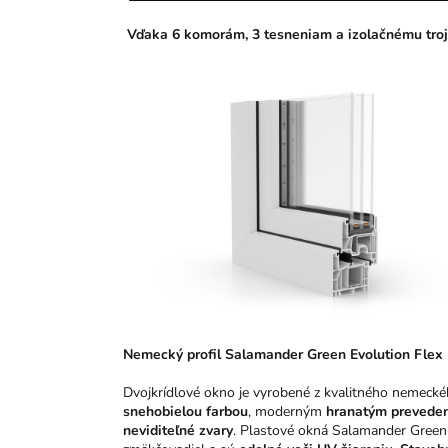
Vďaka 6 komorám, 3 tesneniam a izolačnému troj
N
emeck
ý pro
fil Salamander Green Evolution Fle
Dvojkrídlové okno je vyrobené z kvalitného nemecké
snehobielou farbou
, moderným
hranatým prevede
neviditeľné zvary
. Plastové okná Salamander Green