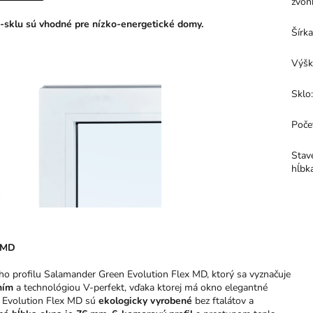
zvon
-sklu sú vhodné pre nízko-energetické domy.
Šírk
Výšk
Sklo
Poče
Stav
hĺbk
x MD
ho profilu Salamander Green Evolution Flex MD, ktorý sa vyznačuje
ním
a technológiou V-perfekt, vďaka ktorej má okno elegantné
 Evolution Flex MD sú
ekologicky vyrobené
bez ftalátov a