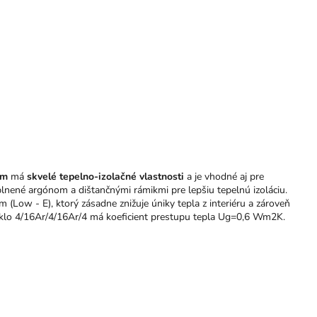
mm
má
skvelé tepelno-izolačné vlastnosti
a je vhodné aj pre
yplnené argónom a dištančnými rámikmi pre lepšiu tepelnú izoláciu.
(Low - E), ktorý zásadne znižuje úniky tepla z interiéru a zároveň
sklo 4/16Ar/4/16Ar/4 má koeficient prestupu tepla Ug=0,6 Wm2K.