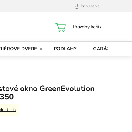
Prihlásenie
NÁKUPNÝ
Prázdny košík
KOŠÍK
RIÉROVÉ DVERE
PODLAHY
GARÁŽOVÉ BRÁ
astové okno GreenEvolution
1350
dnotenia