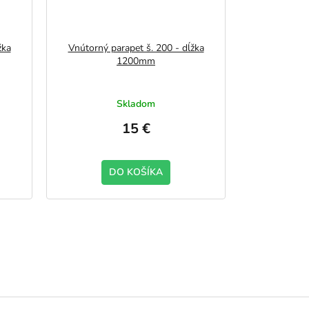
žka
Vnútorný parapet š. 200 - dĺžka
1200mm
Skladom
15 €
DO KOŠÍKA