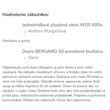
Z
á
p
Hodnotenie zákazníkov
ä
t
Jednokrídlové plastové okno WDS 600x1000
i
Andrea Murgašová
|
e
Hodnotenie produktu je 5 z 5 hviezdičiek.
Perfektne a rýchle
Dvere BERGAMO 50 presklené bezfalcové EXTRA
Viera
|
Hodnotenie produktu je 5 z 5 hviezdičiek.
Objednavala som dvere Bergamo aj plne dvere a som veľmi
spokojná. Na základe stavebných otvorov a hrúbky stien mi veľmi
pohotovo zostavili cenovu ponuku. Dokonca som mala 90 dvere a
cena ma milo prekvapila. Obložky krasne zapasovali, pekne čisté
spoje aj vďaka majstrovi čo ich osádzal. Dvere sú presne ako na
obrázku v super stave. Dodanie bolo skor ako sme predpokladali co
je tiež plus. Jednoduche navolenie požiadaviek. Príjemna a pohotova
komunikácia. Môžem len odporučiť. Kurier bol nápomocný.