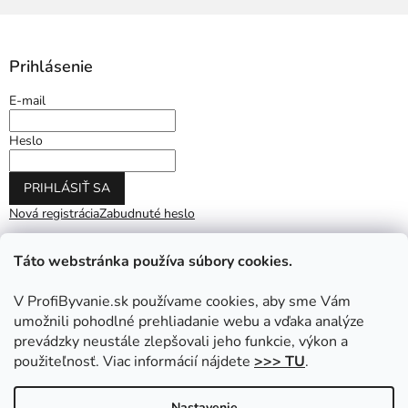
Prihlásenie
E-mail
Heslo
PRIHLÁSIŤ SA
Nová registrácia
Zabudnuté heslo
Táto webstránka používa súbory cookies.
V ProfiByvanie.sk používame cookies, aby sme Vám
umožnili pohodlné prehliadanie webu a vďaka analýze
prevádzky neustále zlepšovali jeho funkcie, výkon a
použiteľnosť. Viac informácií nájdete
>>> TU
.
Vytvoril Shoptet
|
Upravil Balkys
Nastavenie