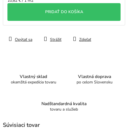
Jednotková
10,82 € / 1 m2
cena:
PRIDAŤ DO KOŠÍKA
Opýtať sa
Strážiť
Zdieľať
Vlastný sklad
Vlastná doprava
okamžitá expedícia tovaru
po celom Slovensku
Nadštandardná kvalita
tovaru a služieb
Súvisiaci tovar