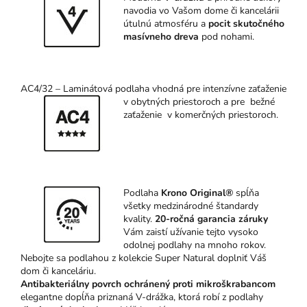
navodia vo Vašom dome či kancelárii
útulnú atmosféru a
pocit skutočného
masívneho dr
eva
pod nohami.
AC4/32 – Laminátová podlaha vhodná pre intenzívne zaťaženie
v obytných
priestoroch a pre bežné
zaťaženie v komerčných priestoroch.
Podlaha
Kro
no Original®
spĺňa
všetky medzinárodné štandardy
kvality.
20-ročná garancia záruky
Vám zaistí užívanie tejto vysoko
odolnej podlahy na mnoho rokov.
Nebojte sa podlahou z kolekcie Super Natural doplniť Váš
dom či kanceláriu.
Antibakteriálny povrch ochránený proti mikroškrabancom
elegantne dopĺňa priznaná V-drážka, ktorá robí z podlahy