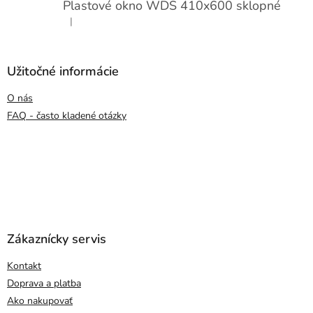
Plastové okno WDS 410x600 sklopné
|
Hodnotenie produktu je 5 z 5 hviezdičiek.
Užitočné informácie
O nás
FAQ - často kladené otázky
Zákaznícky servis
Kontakt
Doprava a platba
Ako nakupovať