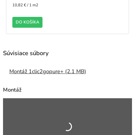
Jednotková
10,82 € / 1 m2
cena:
DO KOŠÍKA
Montáž 1clic2gopure+ (2.1 MB)
Montáž