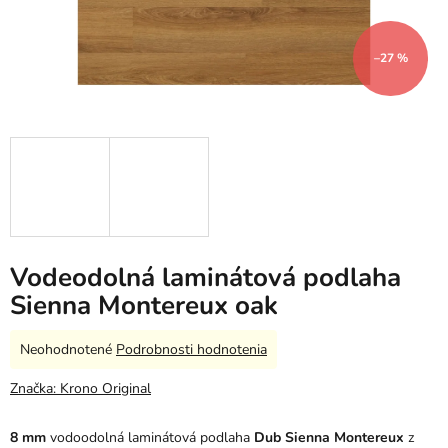
–27 %
Vodeodolná laminátová podlaha
Sienna Montereux oak
Priemerné
Neohodnotené
Podrobnosti hodnotenia
hodnotenie
produktu
Značka:
Krono Original
je
0,0
8 mm
vodoodolná laminátová podlaha
Dub Sienna Montereux
z
z