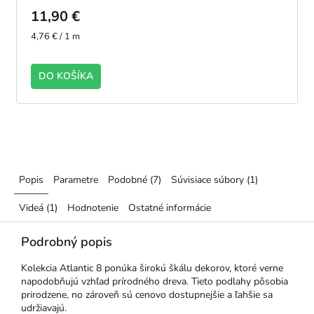
11,90 €
Jednotková
4,76 € / 1 m
cena:
DO KOŠÍKA
Popis
Parametre
Podobné (7)
Súvisiace súbory (1)
Videá (1)
Hodnotenie
Ostatné informácie
Podrobný popis
Kolekcia Atlantic 8 ponúka širokú škálu dekorov, ktoré verne
napodobňujú vzhľad prírodného dreva. Tieto podlahy pôsobia
prirodzene, no zároveň sú cenovo dostupnejšie a ľahšie sa
udržiavajú.