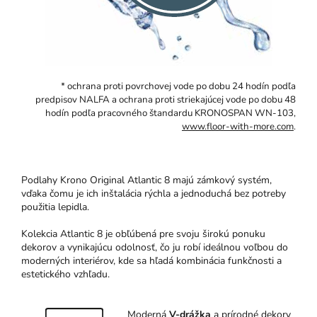
* ochrana proti povrchovej vode po dobu 24 hodín podľa
predpisov NALFA a ochrana proti striekajúcej vode po dobu 48
hodín podľa pracovného štandardu KRONOSPAN WN-103,
www.floor-with-more.com
.
Podlahy Krono Original Atlantic 8 majú zámkový systém,
vďaka čomu je ich inštalácia rýchla a jednoduchá bez potreby
použitia lepidla.
Kolekcia Atlantic 8 je obľúbená pre svoju širokú ponuku
dekorov a vynikajúcu odolnosť, čo ju robí ideálnou voľbou do
moderných interiérov, kde sa hľadá kombinácia funkčnosti a
estetického vzhľadu.
Moderná
V-dráž
ka
a prírodné dekory