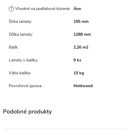
?
Vhodné na podlahové kúrenie
:
Áno
Šírka lamely
:
195 mm
Dĺžka lamely
:
1288 mm
Balík
:
2,26 m2
Lamely v balíku
:
9 ks
Váha balíka
:
15 kg
Povrchová úprava
:
Mattwood