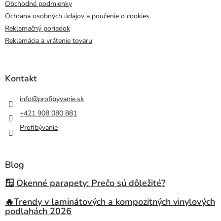
Obchodné podmienky
Ochrana osobných údajov a poučenie o cookies
Reklamačný poriadok
Reklamácia a vrátenie tovaru
Kontakt
info
@
profibyvanie.sk
+421 908 080 881
Profibývanie
Blog
🪟 Okenné parapety: Prečo sú dôležité?
🔥Trendy v laminátových a kompozitných vinylových
podlahách 2026