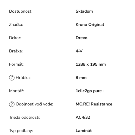
Dostupnosť
:
Skladom
Značka
:
Krono Original
Dekor
:
Drevo
Drážka
:
4-V
Formát
:
1288 x 195 mm
?
Hrúbka
:
8 mm
Montáž
:
1clic2go pure+
?
Odolnosť voči vode
:
MO.RE! Resistance
Trieda odolnosti
:
AC4/32
Typ podlahy
:
Laminát