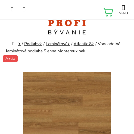
Prejsť
na
NÁKU
obsah
KOŠÍK
Domov
/
Podlahy
/
Laminátové
/
Atlantic 8
/
Vodeodolná
laminátová podlaha Sienna Montereux oak
Akcia