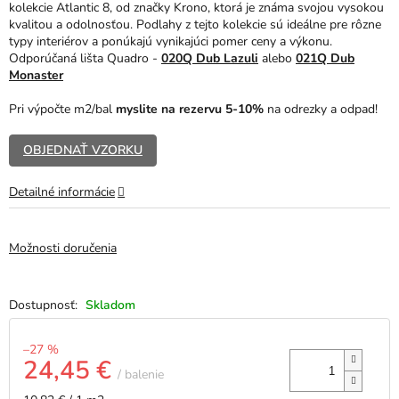
kolekcie Atlantic 8, od značky Krono, ktorá je známa svojou vysokou
5
kvalitou a odolnosťou. Podlahy z tejto kolekcie sú ideálne pre rôzne
hviezdičiek.
typy interiérov a ponúkajú vynikajúci pomer ceny a výkonu.
Odporúčaná lišta Quadro -
020Q Dub Lazuli
alebo
021Q Dub
Monaster
Pri výpočte m2/bal
myslite na rezervu 5-10%
na odrezky a odpad!
OBJEDNAŤ VZORKU
Detailné informácie
Možnosti doručenia
Skladom
–27 %
24,45 €
/ balenie