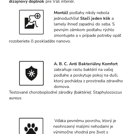
dizajnový doplnok
pre Váš interiér.
Mo
n
táž
podlahy nikdy nebola
jednoduchšia!
Stačí jeden klik
a
lamely ihneď zapadnú do seba. S
pevným zámkom podlahu rýchlo
zmontujete a v prípade potreby opäť
rozoberiete či poskladáte nanovo.
A. B. C. An
ti Bakteriálny Komfort
zabraňuje rastu baktérií na vašej
podlahe a poskytuje pokoj na duši,
ktorý pochádza z prostredia zdravého
domova.
Testované choroboplodné zárodky (baktérie): Staphylococcus
aureus
Vďaka pevnému povrchu, ktorý je
neohrozený malými nehodami je
výnimočne vhodná pre život s