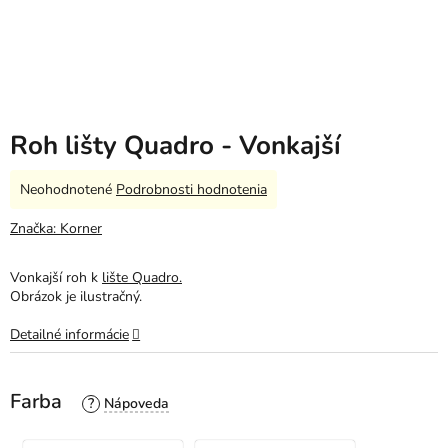
Roh lišty Quadro - Vonkajší
Priemerné
Neohodnotené
Podrobnosti hodnotenia
hodnotenie
produktu
Značka:
Korner
je
0,0
Vonkajší roh k
lište Quadro.
z
Obrázok je ilustračný.
5
hviezdičiek.
Detailné informácie
Farba
?