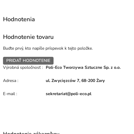
Hodnotenie tovaru
Buďte prvý, kto napíše príspevok k tejto položke.
PRIDAŤ HODNOTENIE
Výrobná spoločnosť
:
Poli-Eco Tworzywa Sztuczne Sp. z o.o.
Adresa
:
ul. Zwycięzców 7, 68-200 Żary
E-mail
:
sekretariat@poli-eco.pl
Z
á
p
Hodnotenie zákazníkov