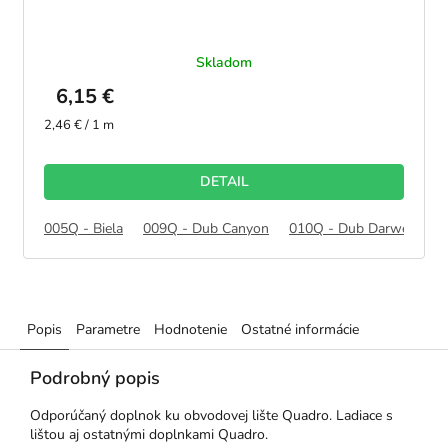
Skladom
6,15 €
Jednotková
2,46 € / 1 m
cena:
DETAIL
005Q - Biela
009Q - Dub Canyon
010Q - Dub Darwen
0
Popis
Parametre
Hodnotenie
Ostatné informácie
Podrobný popis
Odporúčaný doplnok ku obvodovej lište Quadro. Ladiace s
lištou aj ostatnými doplnkami Quadro.