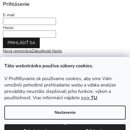
Prihlásenie
E-mail
Heslo
PRIHLÁSIŤ SA
Nová registrácia
Zabudnuté heslo
Táto webstránka používa súbory cookies.
V ProfiByvanie.sk používame cookies, aby sme Vám
umožnili pohodlné prehliadanie webu a vďaka analýze
prevádzky neustále zlepšovali jeho funkcie, výkon a
použiteľnosť. Viac informácií nájdete
>>> TU
.
Vytvoril Shoptet
|
Upravil Balkys
Nastavenie
Copyright 2026
ProfiByvanie.sk
. Všetky práva vyhradené.