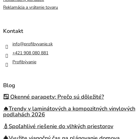
Reklamácia a vrátenie tovaru
Kontakt
info
@
profibyvanie.sk
+421 908 080 881
Profibývanie
Blog
🪟 Okenné parapety: Prečo sú dôležité?
🔥Trendy v laminátových a kompozitných vinylových
podlahách 2026
💧Spoľahlivé riešenie do vlhkých priestorov
🎄Využite vianočný čas na plánovanie domova