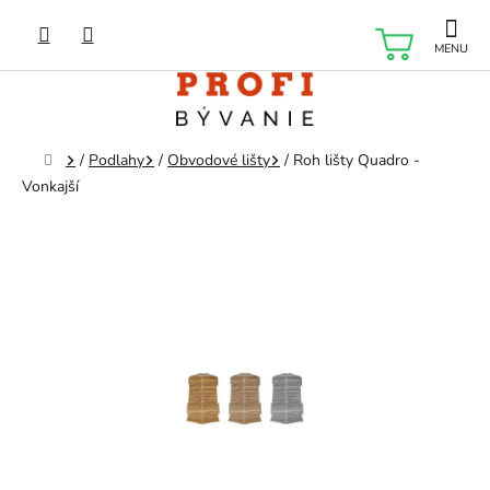
Prejsť
na
NÁKU
obsah
KOŠÍK
Domov
/
Podlahy
/
Obvodové lišty
/
Roh lišty Quadro -
Vonkajší