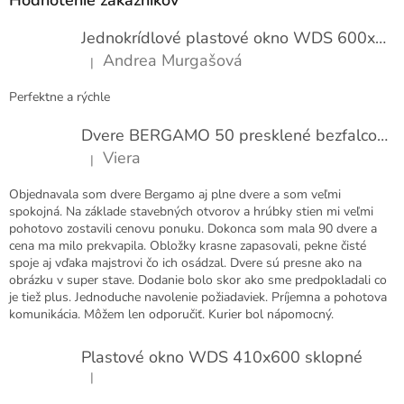
ä
t
Jednokrídlové plastové okno WDS 600x1000
i
Andrea Murgašová
|
e
Hodnotenie produktu je 5 z 5 hviezdičiek.
Perfektne a rýchle
Dvere BERGAMO 50 presklené bezfalcové EXTRA
Viera
|
Hodnotenie produktu je 5 z 5 hviezdičiek.
Objednavala som dvere Bergamo aj plne dvere a som veľmi
spokojná. Na základe stavebných otvorov a hrúbky stien mi veľmi
pohotovo zostavili cenovu ponuku. Dokonca som mala 90 dvere a
cena ma milo prekvapila. Obložky krasne zapasovali, pekne čisté
spoje aj vďaka majstrovi čo ich osádzal. Dvere sú presne ako na
obrázku v super stave. Dodanie bolo skor ako sme predpokladali co
je tiež plus. Jednoduche navolenie požiadaviek. Príjemna a pohotova
komunikácia. Môžem len odporučiť. Kurier bol nápomocný.
Plastové okno WDS 410x600 sklopné
|
Hodnotenie produktu je 5 z 5 hviezdičiek.